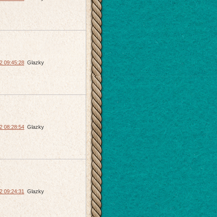
2 09:45:28
Glazky
2 08:28:54
Glazky
2 09:24:31
Glazky