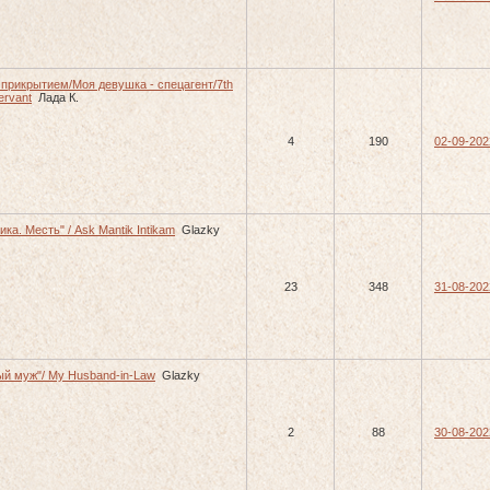
 прикрытием/Моя девушка - спецагент/7th
ervant
Лада К.
4
190
02-09-202
ика. Месть" / Ask Mantik Intikam
Glazky
23
348
31-08-202
ый муж"/ My Husband-in-Law
Glazky
2
88
30-08-202