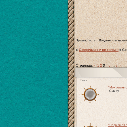
Привет, Гость!
Войдите
или
зарег
»
О сериалах и не только
»
Се
Страница:
«
1
2
3
4
5
…
8
»
Тема
"Моя жизнь с
Glazky
"Падающая зв