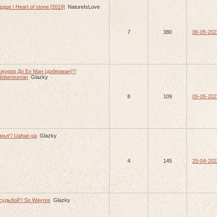
дце \ Heart of stone [2019]
NatureIsLove
7
380
06-05-202
окурор До Бэ Ман (доберман)"/
dobereuman
Glazky
8
109
05-05-202
мья"/ Uahan ga
Glazky
4
145
25-04-202
судьбой"/ So Wayree
Glazky