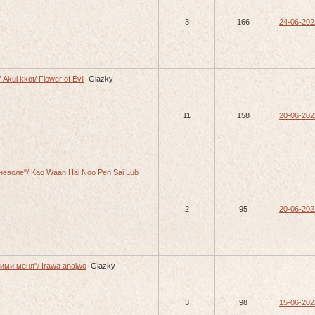
3
166
24-06-202
 Akui kkot/ Flower of Evil
Glazky
11
158
20-06-202
еволе"/ Kao Waan Hai Noo Pen Sai Lub
2
95
20-06-202
ими меня"/ Irawa anajwo
Glazky
3
98
15-06-202