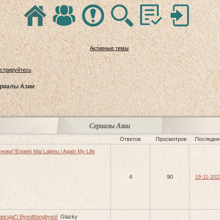
Активные темы
истрируйтесь
.
риалы Азии
Сериалы Азии
Ответов
Просмотров
Последне
нова"/Eogein Mai Laipeu / Again My Life
4
90
19-11-202
езда"/ Byeolttongbyeol
Glazky