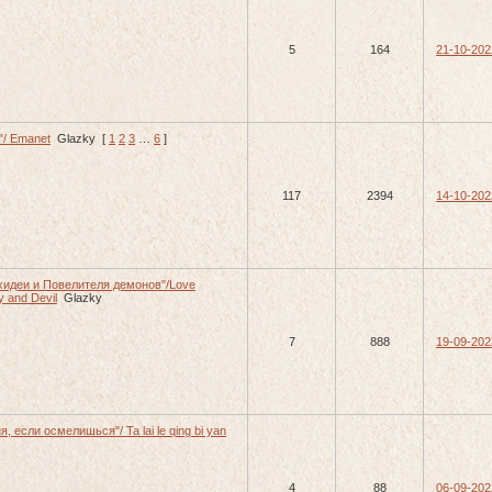
5
164
21-10-202
"/ Emanet
Glazky
[
1
2
3
…
6
]
117
2394
14-10-202
хидеи и Повелителя демонов"/Love
y and Devil
Glazky
7
888
19-09-202
, если осмелишься"/ Ta lai le qing bi yan
4
88
06-09-202