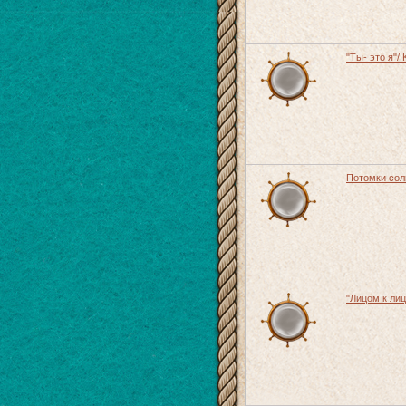
"Ты- это я"/
Потомки солн
"Лицом к лиц