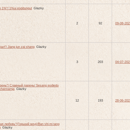
о 1%"/ 1%ui eoddungut
Glazky
2
92
09-08-202
ал"/ Jiang jun zai shang
Glazky
3
203
04-07-202
рень"/ Славный парень/ Sesang eodiedo
khannamja
Glazky
12
193
28-06-202
ая любовь"(Горький мед)/Ban shi mi tang
g
Glazky