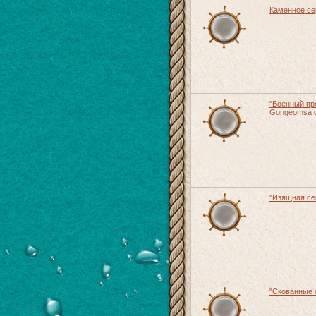
Каменное сер
"Военный пр
Gongeomsa 
"Изящная се
"Скованные 