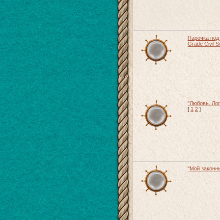
Парочка под
Grade Civil S
"Любовь. Лог
[
1
2
]
"Мой законн