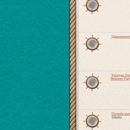
"Доверенное
"Разлука Ор
Between Fair
"Полюби меня
Glazky