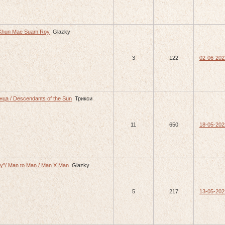
 Khun Mae Suam Roy
Glazky
3
122
02-06-202
ца / Descendants of the Sun
Трикси
11
650
18-05-202
у"/ Man to Man / Man X Man
Glazky
5
217
13-05-202