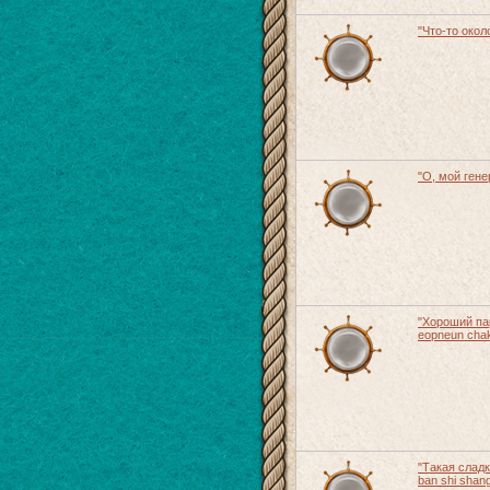
"Что-то окол
"О, мой генер
"Хороший па
eopneun cha
"Такая сладк
ban shi shan