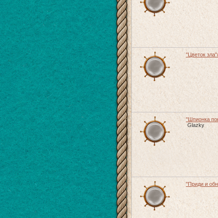
"Цветок зла"/
"Шпионка пон
Glazky
"Приди и обн