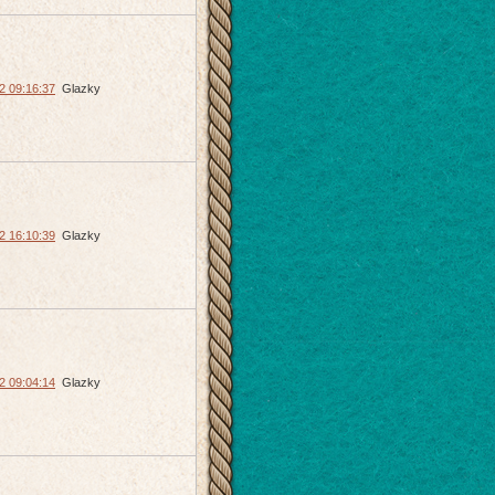
2 09:16:37
Glazky
2 16:10:39
Glazky
2 09:04:14
Glazky