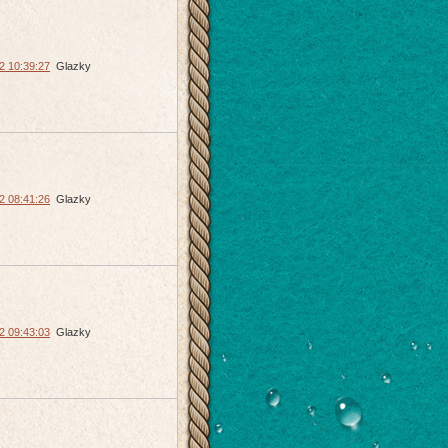
2 10:39:27
Glazky
2 08:41:26
Glazky
2 09:43:03
Glazky