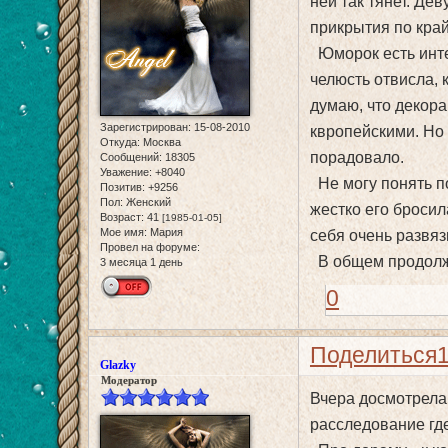
ней так тянет. Де
прикрытия по край
Юморок есть инте
челюсть отвисла, 
думаю, что декор
Зарегистрирован
: 15-08-2010
квропейскими. Но 
Откуда:
Москва
порадовало.
Сообщений:
18305
Уважение:
+8040
Не могу понять п
Позитив:
+9256
Пол:
Женский
жестко его бросил
Возраст:
41
[1985-01-05]
Мое имя:
Мария
себя очень развяз
Провел на форуме:
В общем продолж
3 месяца 1 день
0
Поделиться
Glazky
Модератор
Вчера досмотрела
расследование гд