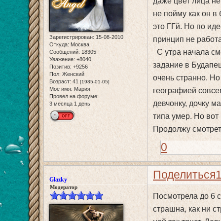
даже цвет лица не
не пойму как он в
это ГГй. Но по ид
Зарегистрирован
: 15-08-2010
принцип не работа
Откуда:
Москва
С утра начала смо
Сообщений:
18305
Уважение:
+8040
задание в Будапеш
Позитив:
+9256
Пол:
Женский
очень странно. Но
Возраст:
41
[1985-01-05]
Мое имя:
Мария
географией совсем
Провел на форуме:
девчонку, дочку м
3 месяца 1 день
типа умер. Но вот
Продолжу смотреть
0
Поделиться
Glazky
Модератор
Посмотрела до 6 
страшна, как ни ст