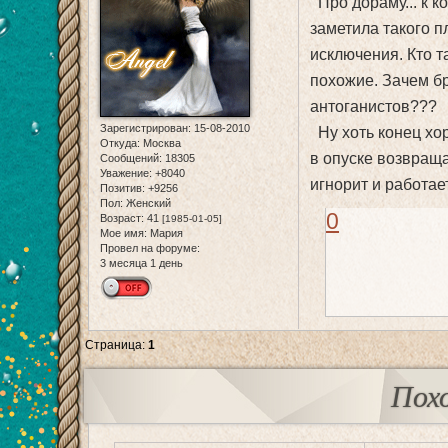
Про дораму... к к
заметила такого п
исключения. Кто та
похожие. Зачем бр
антоганистов???
Зарегистрирован
: 15-08-2010
Ну хоть конец хор
Откуда:
Москва
в опуске возвраща
Сообщений:
18305
Уважение:
+8040
игнорит и работае
Позитив:
+9256
Пол:
Женский
0
Возраст:
41
[1985-01-05]
Мое имя:
Мария
Провел на форуме:
3 месяца 1 день
Страница:
1
Пох