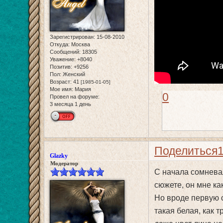
Зарегистрирован
: 15-08-2010
Откуда:
Москва
Сообщений:
18305
Уважение:
+8040
Позитив:
+9256
Пол:
Женский
Возраст:
41
[1985-01-05]
Мое имя:
Мария
0
Провел на форуме:
3 месяца 1 день
Поделиться
Glazky
Модератор
С начала сомневал
сюжете, он мне ка
Но вроде первую с
такая белая, как т