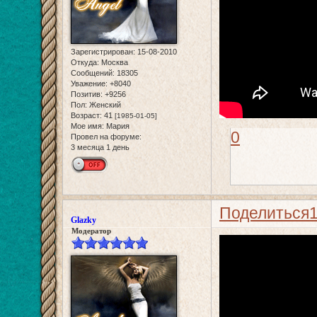
Зарегистрирован
: 15-08-2010
Откуда:
Москва
Сообщений:
18305
Уважение:
+8040
Позитив:
+9256
Пол:
Женский
Возраст:
41
[1985-01-05]
Мое имя:
Мария
0
Провел на форуме:
3 месяца 1 день
Поделиться
Glazky
Модератор