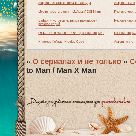
Актрисы Золотого века Голливуда
Актрисы кино
Место преступления: Майами/ CSI Miami
Резюме сериа
Баффи - истребительница вампиров -
Резюме сериа
резюме серий
Остаться в живых / LOST (резюме серий)
Резюме сериа
Николас Кейдж / Nicolas Cage
Актеры кино
»
О сериалах и не только
»
С
to Man / Man X Man