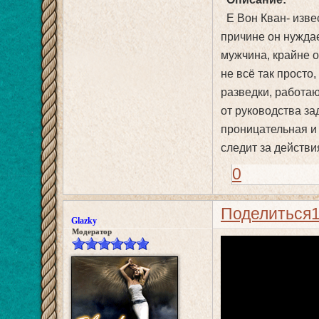
Е Вон Кван- извес
причине он нуждае
мужчина, крайне 
не всё так просто
разведки, работа
от руководства з
проницательная и
следит за действи
0
Поделиться
Glazky
Модератор