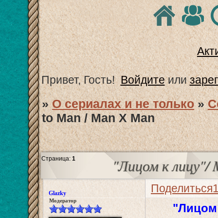
Акт
Привет, Гость!
Войдите
или
заре
»
О сериалах и не только
»
С
to Man / Man X Man
Страница:
1
"Лицом к лицу"/
Поделиться
Glazky
Модератор
"Лицом 