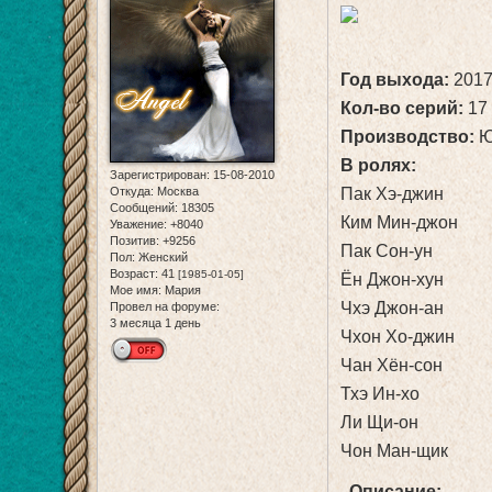
Год выхода:
201
Кол-во серий:
17
Производство:
Ю
В ролях:
Зарегистрирован
: 15-08-2010
Откуда:
Москва
Пак Хэ-джин
Сообщений:
18305
Ким Мин-джон
Уважение:
+8040
Позитив:
+9256
Пак Сон-ун
Пол:
Женский
Возраст:
41
[1985-01-05]
Ён Джон-хун
Мое имя:
Мария
Чхэ Джон-ан
Провел на форуме:
3 месяца 1 день
Чхон Хо-джин
Чан Хён-сон
Тхэ Ин-хо
Ли Щи-он
Чон Ман-щик
Описание: