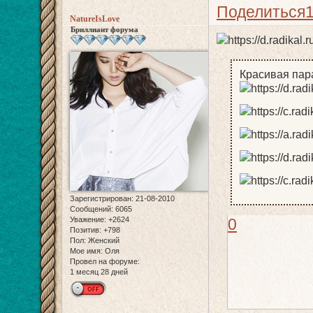
Поделиться
NatureIsLove
Бриллиант форума
Красивая пар
Зарегистрирован
: 21-08-2010
Сообщений:
6065
0
Уважение:
+2624
Позитив:
+798
Пол:
Женский
Мое имя:
Оля
Провел на форуме:
1 месяц 28 дней