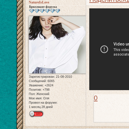
NatureIsLove
Бриллиант форума
Зарегистрирован
: 21-08-2010
Сообщений:
6065
Уважение:
+2624
Позитив:
+798
Пол:
Женский
0
Мое имя:
Оля
Провел на форуме:
1 месяц 28 дней