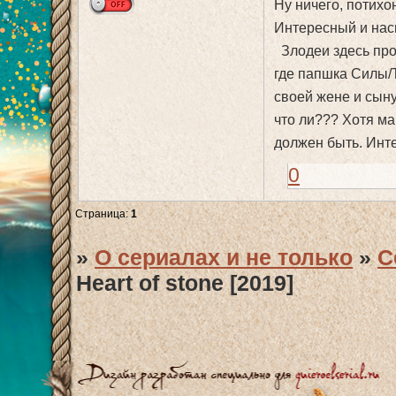
Ну ничего, потихо
Интересный и нас
Злодеи здесь про
где папшка Силы/Т
своей жене и сын
что ли??? Хотя ма
должен быть. Инт
0
Страница:
1
»
О сериалах и не только
»
С
Heart of stone [2019]