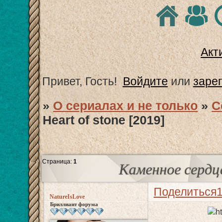
Акт
Привет, Гость!
Войдите
или
заре
»
О сериалах и не только
»
С
Heart of stone [2019]
Страница:
1
Каменное сердце 
Поделиться
NatureIsLove
Бриллиант форума