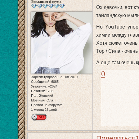
Бриллиант форума
Ох девочки, вот кт
тайландскую мыль
Но YouTube упорно
химии между глав
Хотя сюжет очень 
Тор / Сила - очен
А еще там очень к
0
Зарегистрирован
: 21-08-2010
Сообщений:
6065
Уважение:
+2624
Позитив:
+798
Пол:
Женский
Мое имя:
Оля
Провел на форуме:
1 месяц 28 дней
Поделиться