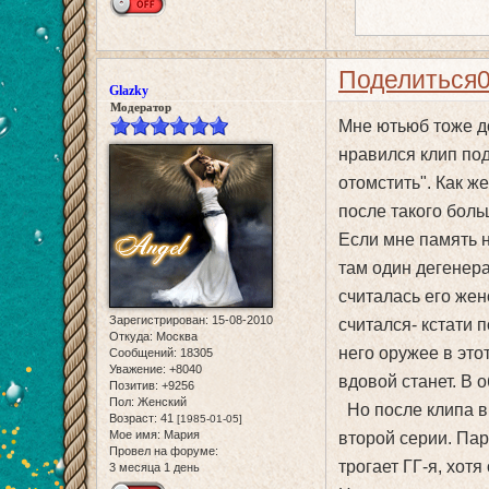
Поделиться
Glazky
Модератор
Мне ютьюб тоже до
нравился клип под
отомстить". Как же
после такого боль
Если мне память н
там один дегенера
считалась его жен
Зарегистрирован
: 15-08-2010
считался- кстати п
Откуда:
Москва
него оружее в это
Сообщений:
18305
Уважение:
+8040
вдовой станет. В 
Позитив:
+9256
Пол:
Женский
Но после клипа вы
Возраст:
41
[1985-01-05]
Мое имя:
Мария
второй серии. Пар
Провел на форуме:
трогает ГГ-я, хот
3 месяца 1 день