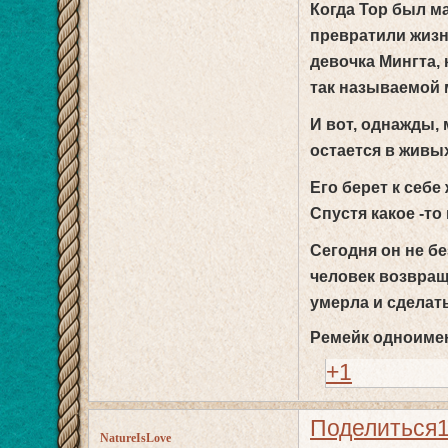
Когда Тор был ма
превратили жизнь
девочка Мингта, 
так называемой 
И вот, однажды, 
остается в живы
Его берет к себе
Спустя какое -то
Сегодня он не б
человек возвращ
умерла и сделат
Ремейк одноимен
+1
Поделиться
NatureIsLove