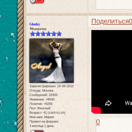
Поделиться
Glazky
Модератор
Зарегистрирован
: 15-08-2010
Откуда:
Москва
Сообщений:
18305
Уважение:
+8040
Позитив:
+9256
Пол:
Женский
Возраст:
41
[1985-01-05]
Мое имя:
Мария
0
Провел на форуме:
3 месяца 1 день