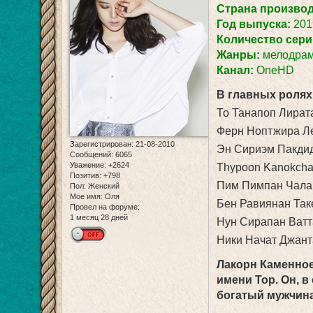
Страна произво
Год выпуска:
201
Количество сери
Жанры:
мелодрам
Канал:
OneHD
В главных ролях
То Танапоп Лирата
Ферн Ноптжира Лек
Зарегистрирован
: 21-08-2010
Эн Сириэм Пакдид
Сообщений:
6065
Уважение:
+2624
Thypoon Kanokcha
Позитив:
+798
Пим Пимпан Чалай
Пол:
Женский
Мое имя:
Оля
Бен Равиянан Таке
Провел на форуме:
1 месяц 28 дней
Нун Сирапан Ватт
Ники Начат Джанта
Лакорн Каменное
имени Тор. Он, 
богатый мужчина,