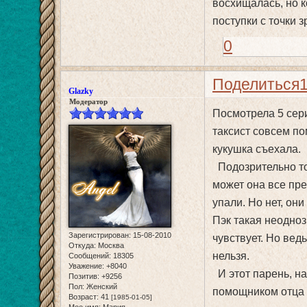
восхищалась, но к
поступки с точки з
0
Поделиться
Glazky
Модератор
Посмотрела 5 сери
таксист совсем по
кукушка съехала.
Подозрительно то,
может она все пре
упали. Но нет, они
Пэк такая неодноз
Зарегистрирован
: 15-08-2010
чувствует. Но вед
Откуда:
Москва
нельзя.
Сообщений:
18305
Уважение:
+8040
И этот парень, на
Позитив:
+9256
Пол:
Женский
помощником отца 
Возраст:
41
[1985-01-05]