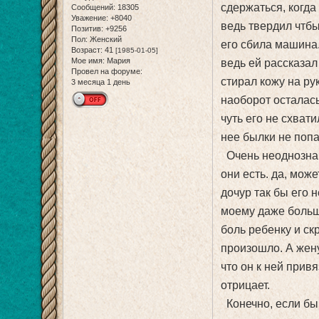
сдержаться, когда
Сообщений:
18305
Уважение:
+8040
ведь твердил чтбы
Позитив:
+9256
Пол:
Женский
его сбила машина.
Возраст:
41
[1985-01-05]
Мое имя:
Мария
ведь ей рассказал
Провел на форуме:
стирал кожу на ру
3 месяца 1 день
наоборот осталась
чуть его не схват
нее былки не попа
Очень неоднозначн
они есть. да, може
дочур так бы его 
моему даже больш
боль ребенку и скр
произошло. А жену
что он к ней прив
отрицает.
Конечно, если бы 