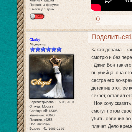
Мое имя:
Мария
Провел на форуме:
3 месяца 1 день
0
Поделиться
Glazky
Модератор
Какая дорама... ка
смотрю и без пере
Джии Вон так его 
он убийца, она ег
сестра его во-вре
детектив этот, ее
секрет, оставил ег
Зарегистрирован
: 15-08-2010
Ноя хочу сказать 
Откуда:
Москва
смогут потом свое
Сообщений:
18305
Уважение:
+8040
убить, обвинив в
Позитив:
+9256
Пол:
Женский
плачет. Дело врем
Возраст:
41
[1985-01-05]