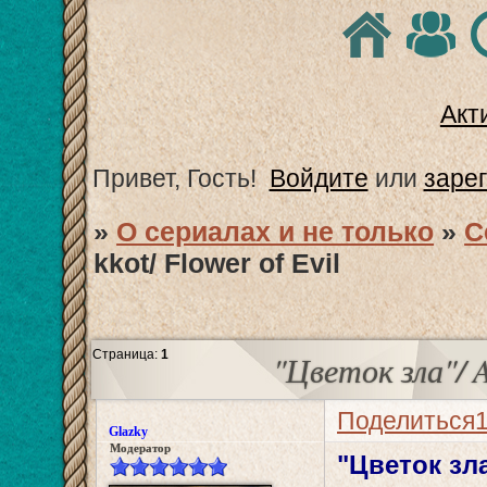
Акт
Привет, Гость!
Войдите
или
заре
»
О сериалах и не только
»
С
kkot/ Flower of Evil
Страница:
1
"Цветок зла"/ Ak
Поделиться
Glazky
Модератор
"Цветок зла"