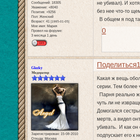
не убивал). И хотя
Сообщений:
18305
Уважение:
+8040
без нее что-то щем
Позитив:
+9256
Пол:
Женский
В общем я под так
Возраст:
41
[1985-01-05]
Мое имя:
Мария
0
Провел на форуме:
3 месяца 1 день
Поделиться
Glazky
Модератор
Какая ж вещь обол
серии. Тем более 
Парня реально жал
чуть ли не извращ
Домогался сестры 
мертв, а видел он
убивать. И как он
Зарегистрирован
: 15-08-2010
подпускает его к 
Откуда:
Москва