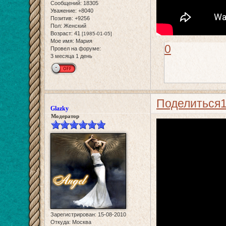
Сообщений:
18305
Уважение:
+8040
Позитив:
+9256
Пол:
Женский
Возраст:
41
[1985-01-05]
Мое имя:
Мария
0
Провел на форуме:
3 месяца 1 день
Поделиться
Glazky
Модератор
Зарегистрирован
: 15-08-2010
Откуда:
Москва