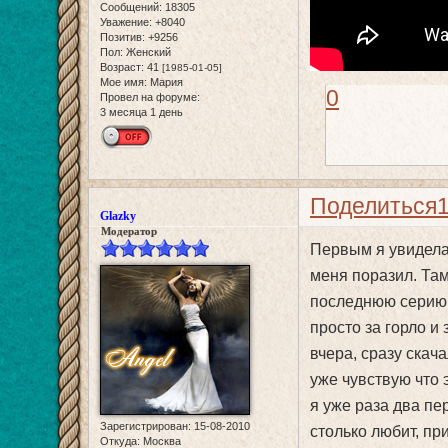
Сообщений:
18305
Уважение:
+8040
Позитив:
+9256
Пол:
Женский
Возраст:
41
[1985-01-05]
Мое имя:
Мария
0
Провел на форуме:
3 месяца 1 день
Поделиться
Glazky
Модератор
Первым я увидела
меня поразил. Там
последнюю серию и.
просто за горло и
вчера, сразу скача
уже чувствую что 
я уже раза два пе
Зарегистрирован
: 15-08-2010
столько любит, при
Откуда:
Москва