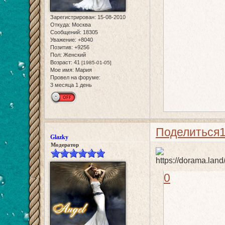
Зарегистрирован
: 15-08-2010
Откуда:
Москва
Сообщений:
18305
Уважение:
+8040
Позитив:
+9256
Пол:
Женский
Возраст:
41
[1985-01-05]
Мое имя:
Мария
Провел на форуме:
3 месяца 1 день
Поделиться
Glazky
Модератор
0