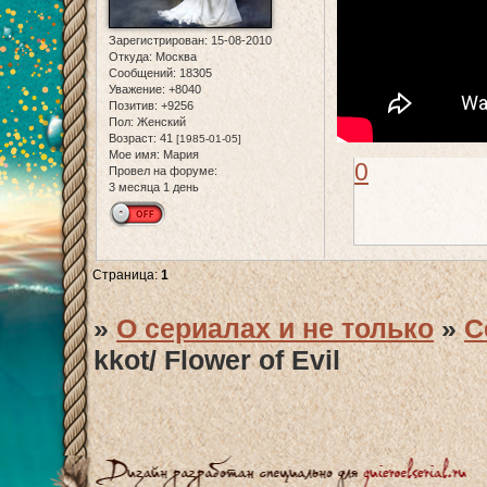
Зарегистрирован
: 15-08-2010
Откуда:
Москва
Сообщений:
18305
Уважение:
+8040
Позитив:
+9256
Пол:
Женский
Возраст:
41
[1985-01-05]
Мое имя:
Мария
0
Провел на форуме:
3 месяца 1 день
Страница:
1
»
О сериалах и не только
»
С
kkot/ Flower of Evil