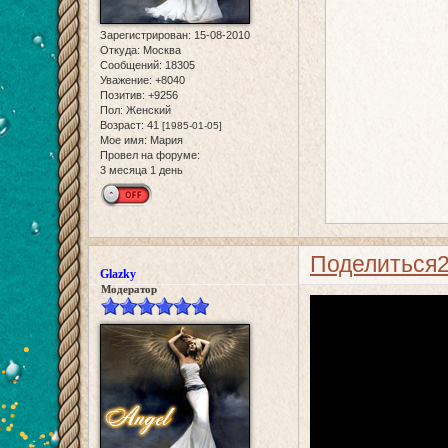
Зарегистрирован
: 15-08-2010
Откуда:
Москва
Сообщений:
18305
Уважение:
+8040
Позитив:
+9256
Пол:
Женский
Возраст:
41
[1985-01-05]
Мое имя:
Мария
Провел на форуме:
3 месяца 1 день
Поделиться
Glazky
Модератор