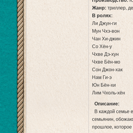
Производство:
Ю
Жанр:
триллер, д
В ролях:
Ли Джун-ги
Мун Чхэ-вон
Чан Хи-джин
Со Хён-у
Чхве Дэ-хун
Чхве Бён-мо
Сон Джон-хак
Нам Ги-э
Юн Бён-хи
Лим Чхоль-хён
Описание:
В каждой семье е
семьянин, обожающ
прошлое, которое 