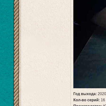
Год выхода:
202
Кол-во серий:
16