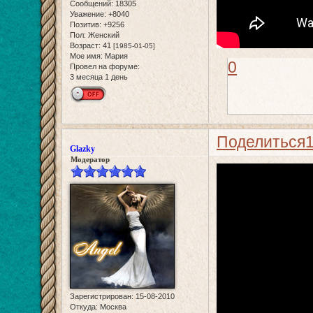
Сообщений:
18305
Уважение:
+8040
Позитив:
+9256
Пол:
Женский
Возраст:
41
[1985-01-05]
Мое имя:
Мария
0
Провел на форуме:
3 месяца 1 день
Поделиться
Glazky
Модератор
Зарегистрирован
: 15-08-2010
Откуда:
Москва