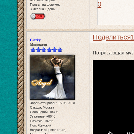
Мое имя:
Мария
0
Провел на форуме:
3 месяца 1 день
Поделиться
Glazky
Модератор
Потрясающая муз
Зарегистрирован
: 15-08-2010
Откуда:
Москва
Сообщений:
18305
Уважение:
+8040
Позитив:
+9256
Пол:
Женский
Возраст:
41
[1985-01-05]