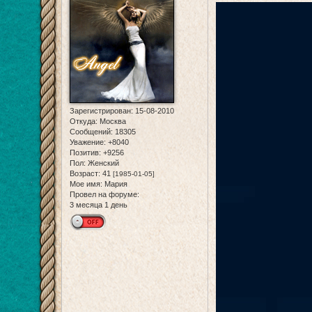
Зарегистрирован
: 15-08-2010
Откуда:
Москва
Сообщений:
18305
Уважение:
+8040
Позитив:
+9256
Пол:
Женский
Возраст:
41
[1985-01-05]
Мое имя:
Мария
Провел на форуме:
3 месяца 1 день