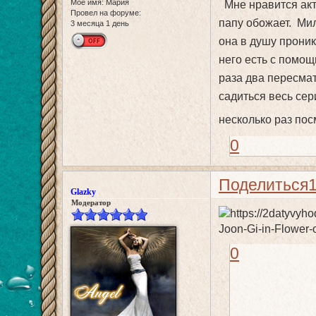
Мое имя:
Мария
Мне нравится акт
Провел на форуме:
папу обожает. Мил
3 месяца 1 день
она в душу проник
него есть с помо
раза два пересма
садиться весь се
несколько раз по
0
Поделиться
Glazky
Модератор
0