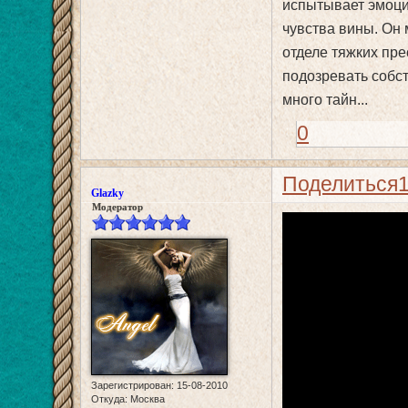
испытывает эмоций
чувства вины. Он 
отделе тяжких пре
подозревать собст
много тайн...
0
Поделиться
Glazky
Модератор
Зарегистрирован
: 15-08-2010
Откуда:
Москва