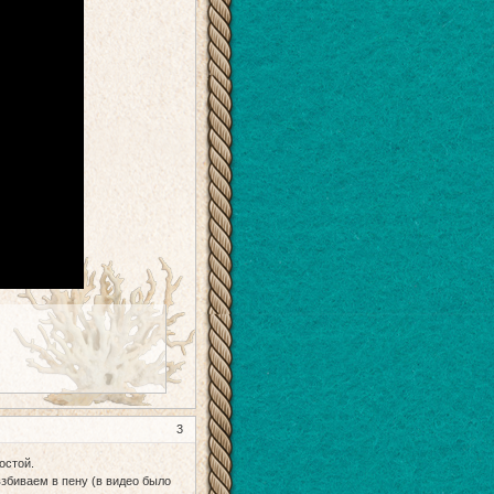
3
остой.
збиваем в пену (в видео было