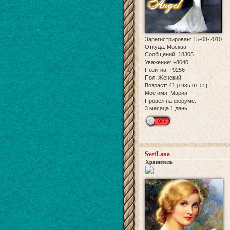
Зарегистрирован
: 15-08-2010
Откуда:
Москва
Сообщений:
18305
Уважение:
+8040
Позитив:
+9256
Пол:
Женский
Возраст:
41
[1985-01-05]
Мое имя:
Мария
Провел на форуме:
3 месяца 1 день
SvetLana
Хранитель