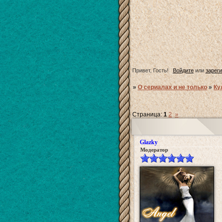
Привет, Гость!
Войдите
или
зарег
»
О сериалах и не только
»
Ку
Страница:
1
2
»
Glazky
Модератор