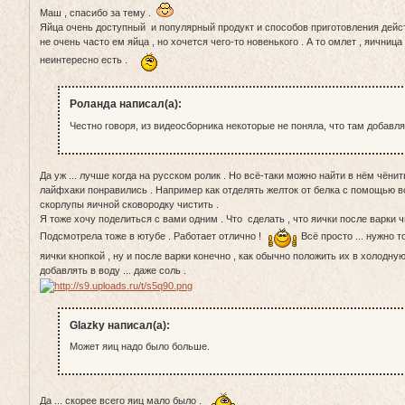
Маш , спасибо за тему .
Яйца очень доступный и популярный продукт и способов приготовления дейст
не очень часто ем яйца , но хочется чего-то новенького . А то омлет , яичниц
неинтересно есть .
Роланда написал(а):
Честно говоря, из видеосборника некоторые не поняла, что там добавля
Да уж ... лучше когда на русском ролик . Но всё-таки можно найти в нём чёни
лайфхаки понравились . Например как отделять желток от белка с помощью в
скорлупы яичной сковородку чистить .
Я тоже хочу поделиться с вами одним . Что сделать , что яички после варки ч
Подсмотрела тоже в ютубе . Работает отлично !
Всё просто ... нужно 
яички кнопкой , ну и после варки конечно , как обычно положить их в холодную
добавлять в воду ... даже соль .
Glazky написал(а):
Может яиц надо было больше.
Да ... скорее всего яиц мало было .