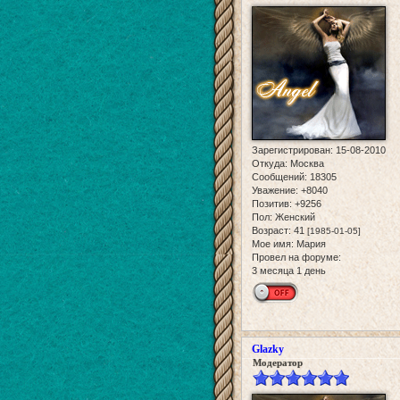
Зарегистрирован
: 15-08-2010
Откуда:
Москва
Сообщений:
18305
Уважение:
+8040
Позитив:
+9256
Пол:
Женский
Возраст:
41
[1985-01-05]
Мое имя:
Мария
Провел на форуме:
3 месяца 1 день
Glazky
Модератор