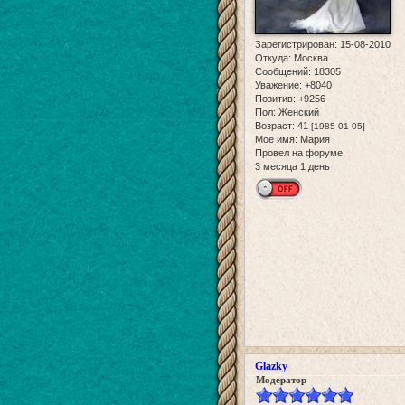
Зарегистрирован
: 15-08-2010
Откуда:
Москва
Сообщений:
18305
Уважение:
+8040
Позитив:
+9256
Пол:
Женский
Возраст:
41
[1985-01-05]
Мое имя:
Мария
Провел на форуме:
3 месяца 1 день
Glazky
Модератор