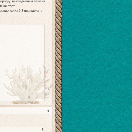
овородку, выкладываем пену из
 как торт.
ородочке из 2-3 яиц сделать
4