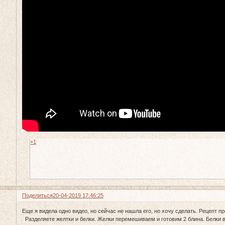
+1
Поделиться
20-04-2019 17:46:25
Еще я видела одно видео, но сейчас не нашла его, но хочу сделать. Рецепт пр
Разделяете желтки и белки. Желки перемешиваем и готовим 2 блина. Белки в