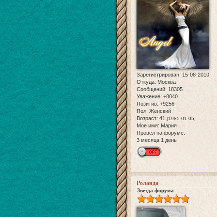
Зарегистрирован
: 15-08-2010
Откуда:
Москва
Сообщений:
18305
Уважение:
+8040
Позитив:
+9256
Пол:
Женский
Возраст:
41
[1985-01-05]
Мое имя:
Мария
Провел на форуме:
3 месяца 1 день
Роланда
Звезда форума