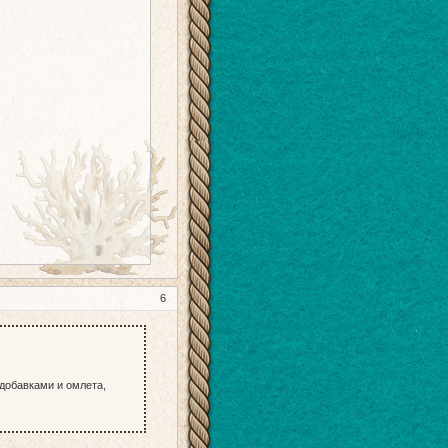
6
 добавками и омлета,