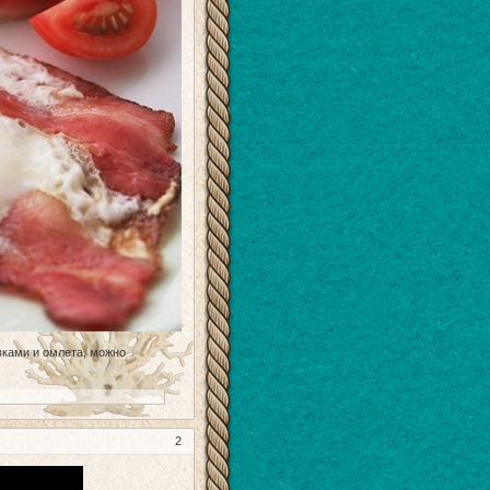
вками и омлета, можно
2