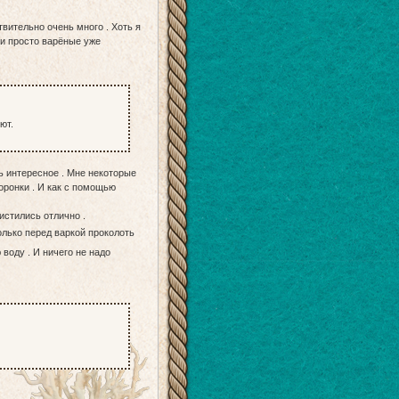
вительно очень много . Хоть я
а и просто варёные уже
ют.
ть интересное . Мне некоторые
оронки . И как с помощью
истились отлично .
только перед варкой проколоть
 воду . И ничего не надо