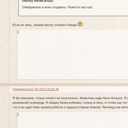
Glazky написал(а):
Обжариваем и моно подавать. Режется как торт.
Если не лень, покажи фотку готового блюда
0
Поделиться
21-04-2019 18:26:30
Я бы показала, только ничего не получилось. Можетяиц надо было больше. Я п
маленькой сковороде. В общем белки взбились только в пену. А чтобы как тест
что я на один блин налила взбитое и закрыа вторым блином. Яичница как яичн
0