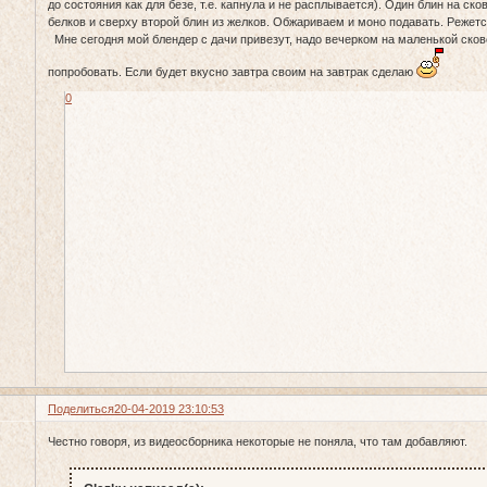
до состояния как для безе, т.е. капнула и не расплывается). Один блин на ск
белков и сверху второй блин из желков. Обжариваем и моно подавать. Режется
Мне сегодня мой блендер с дачи привезут, надо вечерком на маленькой сков
попробовать. Если будет вкусно завтра своим на завтрак сделаю
0
Поделиться
20-04-2019 23:10:53
Честно говоря, из видеосборника некоторые не поняла, что там добавляют.