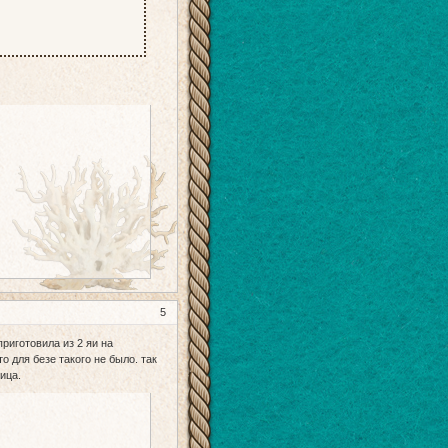
5
риготовила из 2 яи на
о для безе такого не было. так
ица.