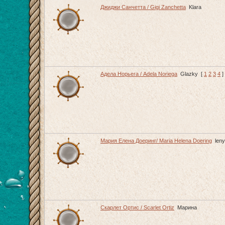
Джиджи Санчетта / Gigi Zanchetta
Klara
Адела Норьега / Adela Noriega
Glazky
[
1
2
3
4
]
Мария Елена Доеринг/ Maria Helena Doering
len
Скарлет Ортис / Scarlet Ortiz
Марина