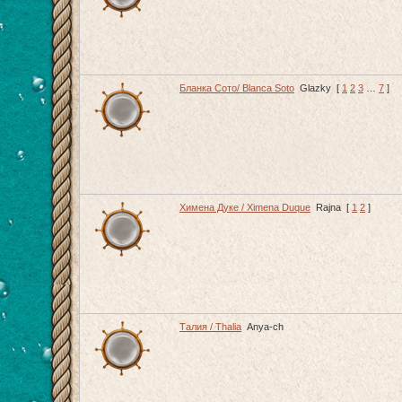
Бланка Сото/ Blanca Soto
Glazky
[
1
2
3
…
7
]
Химена Дуке / Ximena Duque
Rajna
[
1
2
]
Талия / Thalia
Anya-ch