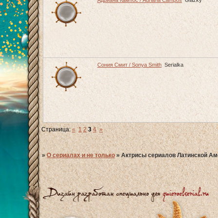
Адриана Кампос / Adriana Campos
Glazky
Сония Смит / Sonya Smith
Serialka
Страница:
«
1
2
3
4
»
»
О сериалах и не только
»
Актрисы сериалов Латинской Ам