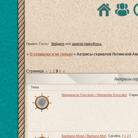
Привет, Гость!
Войдите
или
зарегистрируйтесь
.
»
О сериалах и не только
»
Актрисы сериалов Латинской Ам
Страница:
«
1
2
3
4
»
Актрисы сер
Тема
Марианела Гонсалес / Marianela Gonzalez
Сире
Барбара Мори / Barbara Mori
Carolina
[
1
2
]