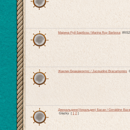
Марина Руй Барбоза / Marina Ruy Barbosa
IRIS
Жаклин Бракамонтес / Jacqueline Bracamontes
Джеральдине(Херальдин) Басан / Geraldine Baz
Glazky
[
1
2
]