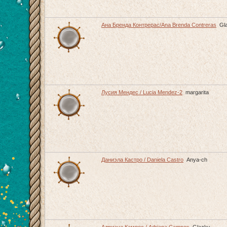
Ана Бренда Контрерас/Ana Brenda Contreras
Gl
Лусия Мендес / Lucia Mendez-2
margarita
Даниэла Кастро / Daniela Castro
Anya-ch