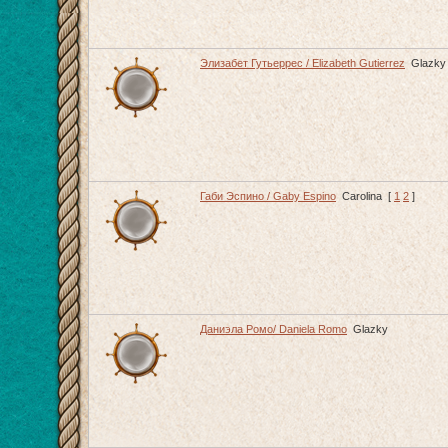
Элизабет Гутьеррес / Elizabeth Gutierrez
Glazky
Габи Эспино / Gaby Espino
Carolina
[
1
2
]
Даниэла Ромо/ Daniela Romo
Glazky