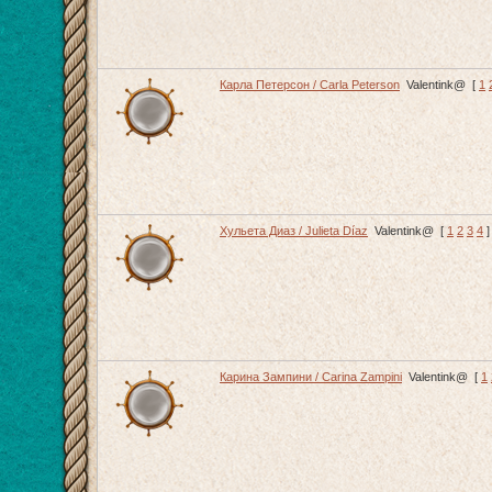
Карла Петерсон / Carla Peterson
Valentink@
[
1
Хульета Диаз / Julieta Díaz
Valentink@
[
1
2
3
4
]
Карина Зампини / Carina Zampini
Valentink@
[
1