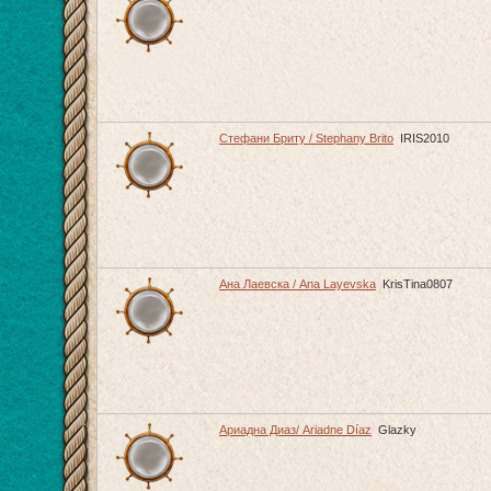
Стефани Бриту / Stephany Brito
IRIS2010
Ана Лаевска / Ana Layevska
KrisTina0807
Ариадна Диаз/ Ariadne Díaz
Glazky