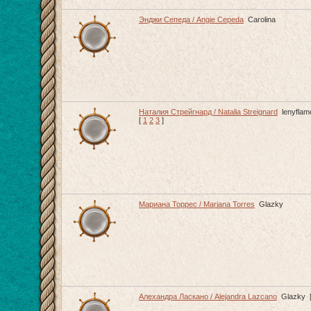
Энджи Сепеда / Angie Cepeda
Carolina
Наталия Стрейгнард / Natalia Streignard
lenyflam
[
1
2
3
]
Мариана Торрес / Mariana Torres
Glazky
Алехандра Ласкано / Alejandra Lazcano
Glazky