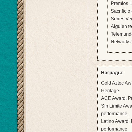
Premios L
Sacrifici
Series Ve
Alguien t
Telemundo
Networks 
Награды:
Gold Aztec Aw
Heritage
ACE Award, Pre
Sin Limite Awa
performance,
Latino Award, 
performance