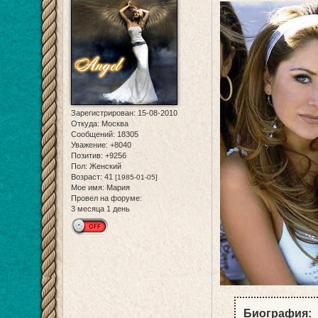
Зарегистрирован
: 15-08-2010
Откуда:
Москва
Сообщений:
18305
Уважение:
+8040
Позитив:
+9256
Пол:
Женский
Возраст:
41
[1985-01-05]
Мое имя:
Мария
Провел на форуме:
3 месяца 1 день
Биография: