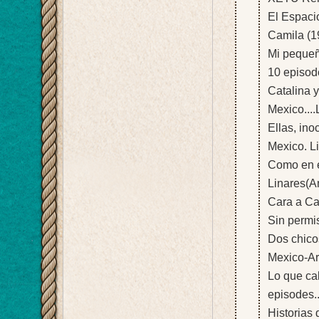
El Espacio
Camila (19
Mi pequeñ
10 episod
Catalina 
Mexico...
Ellas, ino
Mexico. L
Como en e
Linares(A
Cara a Car
Sin permi
Dos chico
Mexico-Ar
Lo que cal
episodes..
Historias 