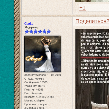
+1
Поделиться
Glazky
Модератор
Зарегистрирован
: 15-08-2010
Откуда:
Москва
Сообщений:
18305
Уважение:
+8040
Позитив:
+9256
Пол:
Женский
Возраст:
41
[1985-01-05]
Мое имя:
Мария
Провел на форуме:
3 месяца 1 день