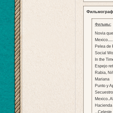
Фильмограф
Фильмы:
Novia que 
Mexico.....
Pelea de P
Social Wo
In the Tim
Espejo ret
Rabia, Niñ
Mariana
Punto y Ap
Secuestro
Mexico..A
Hacienda 
...Celeste