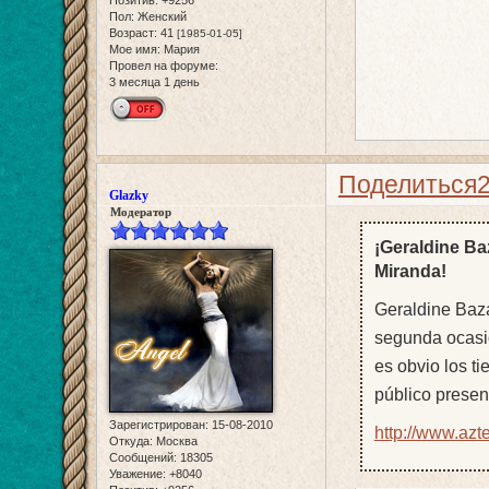
Пол:
Женский
Возраст:
41
[1985-01-05]
Мое имя:
Мария
Провел на форуме:
3 месяца 1 день
Поделиться
Glazky
Модератор
¡Geraldine Ba
Miranda!
Geraldine Bazá
segunda ocasió
es obvio los ti
público presen
Зарегистрирован
: 15-08-2010
http://www.azt
Откуда:
Москва
Сообщений:
18305
Уважение:
+8040