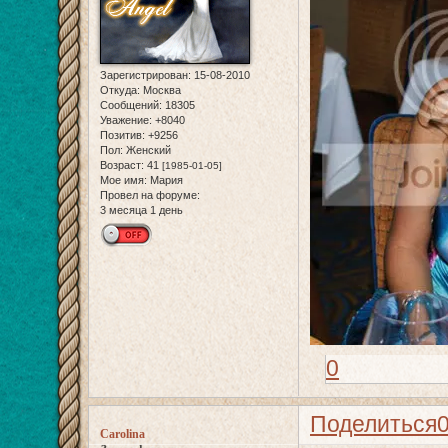
Зарегистрирован
: 15-08-2010
Откуда:
Москва
Сообщений:
18305
Уважение:
+8040
Позитив:
+9256
Пол:
Женский
Возраст:
41
[1985-01-05]
Мое имя:
Мария
Провел на форуме:
3 месяца 1 день
0
Поделиться
Carolina