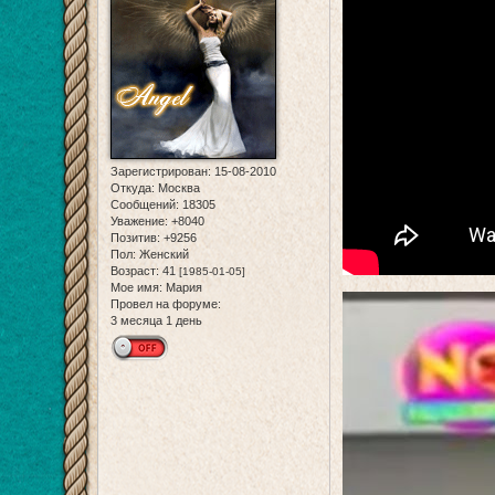
Зарегистрирован
: 15-08-2010
Откуда:
Москва
Сообщений:
18305
Уважение:
+8040
Позитив:
+9256
Пол:
Женский
Возраст:
41
[1985-01-05]
Мое имя:
Мария
Провел на форуме:
3 месяца 1 день