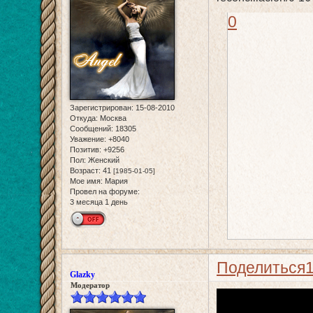
0
Зарегистрирован
: 15-08-2010
Откуда:
Москва
Сообщений:
18305
Уважение:
+8040
Позитив:
+9256
Пол:
Женский
Возраст:
41
[1985-01-05]
Мое имя:
Мария
Провел на форуме:
3 месяца 1 день
Поделиться
Glazky
Модератор