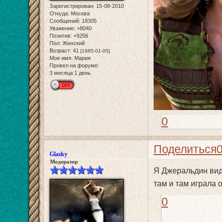
Зарегистрирован
: 15-08-2010
Откуда:
Москва
Сообщений:
18305
Уважение:
+8040
Позитив:
+9256
Пол:
Женский
Возраст:
41
[1985-01-05]
Мое имя:
Мария
Провел на форуме:
3 месяца 1 день
0
Поделиться
Glazky
Модератор
Я Джеральдин виде
там и там играла
0