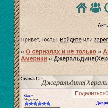
Акт
Привет, Гость!
Войдите
или
заре
»
О сериалах и не только
»
А
Америки
»
Джеральдине(Хера
Страница:
1
2
»
Джеральдине(Херальд
Поделиться
Glazky
Модератор
Джера