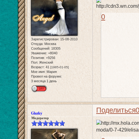
0
Зарегистрирован
: 15-08-2010
Откуда:
Москва
Сообщений:
18305
Уважение:
+8040
Позитив:
+9256
Пол:
Женский
Возраст:
41
[1985-01-05]
Мое имя:
Мария
Провел на форуме:
3 месяца 1 день
Поделиться
Glazky
Модератор