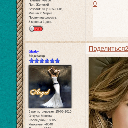
Позитив:
+9256
0
Пол:
Женский
Возраст:
41
[1985-01-05]
Мое имя:
Мария
Провел на форуме:
3 месяца 1 день
Поделиться
Glazky
Модератор
Зарегистрирован
: 15-08-2010
Откуда:
Москва
Сообщений:
18305
Уважение:
+8040