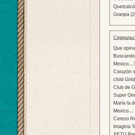
Quetzalcóa
Granpa (2
Сериалы
Que opinan
Buscando 
Mexico....
Corazón s
child Girl
Club de Ga
Super Onda
María la d
Mexico...
Cerezo Roj
Imagina Te
XETU Remi