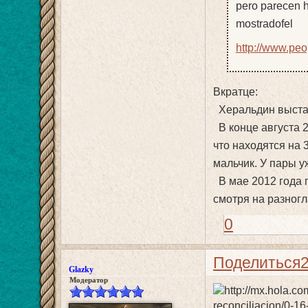
pero parecen h
mostradofel
http://www.pe
Вкратце:
Херальдин выстав
В конце августа 
что находятся на 
мальчик. У пары у
В мае 2012 года 
смотря на разногл
0
Поделиться
Glazky
Модератор