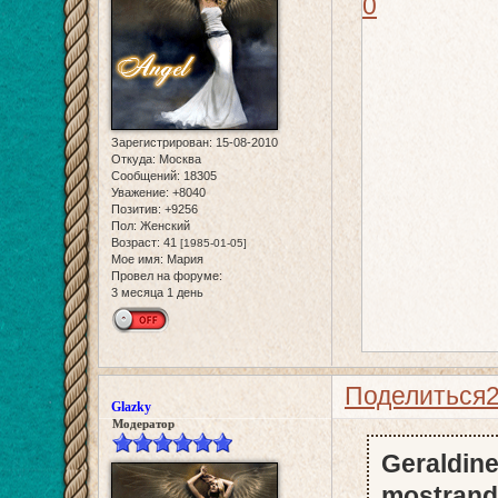
0
Зарегистрирован
: 15-08-2010
Откуда:
Москва
Сообщений:
18305
Уважение:
+8040
Позитив:
+9256
Пол:
Женский
Возраст:
41
[1985-01-05]
Мое имя:
Мария
Провел на форуме:
3 месяца 1 день
Поделиться
Glazky
Модератор
Geraldine
mostrand