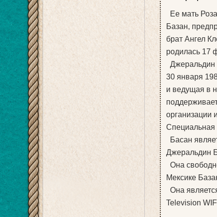
Ее мать Роза
Базан, предп
брат Ангел Кл
родилась 17 
Джеральдин Б
30 января 198
и ведущая в 
поддерживает
организации 
Специальная
Басан являет
Джеральдин Б
Она свободно
Мексике Базан
Она является 
Television WI