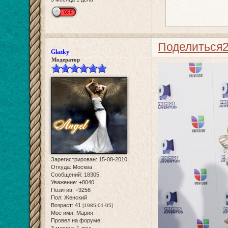
Поделиться
Glazky
Модератор
Зарегистрирован
: 15-08-2010
Откуда:
Москва
Сообщений:
18305
Уважение:
+8040
Позитив:
+9256
Пол:
Женский
Возраст:
41
[1985-01-05]
Мое имя:
Мария
Провел на форуме:
3 месяца 1 день