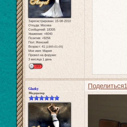
Зарегистрирован
: 15-08-2010
Откуда:
Москва
Сообщений:
18305
Уважение:
+8040
Позитив:
+9256
Пол:
Женский
Возраст:
41
[1985-01-05]
Мое имя:
Мария
Провел на форуме:
3 месяца 1 день
Поделиться
Glazky
Модератор