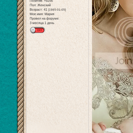
Позитив:
+9256
Пол:
Женский
Возраст:
41
[1985-01-05]
Мое имя:
Мария
Провел на форуме:
3 месяца 1 день