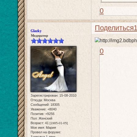
0
Поделиться
Glazky
Модератор
0
Зарегистрирован
: 15-08-2010
Откуда:
Москва
Сообщений:
18305
Уважение:
+8040
Позитив:
+9256
Пол:
Женский
Возраст:
41
[1985-01-05]
Мое имя:
Мария
Провел на форуме:
3 месяца 1 день