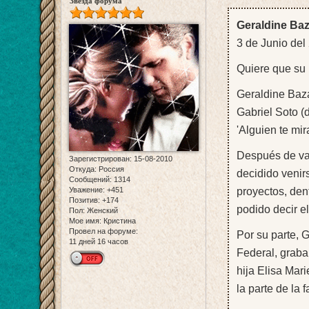
Звезда форума
Geraldine Baz
3 de Junio del 
Quiere que su 
Geraldine Bazá
Gabriel Soto (
'Alguien te mira
Después de var
Зарегистрирован
: 15-08-2010
Откуда:
Россия
decidido venirs
Сообщений:
1314
proyectos, den
Уважение:
+451
Позитив:
+174
podido decir e
Пол:
Женский
Мое имя:
Кристина
Провел на форуме:
Por su parte, G
11 дней 16 часов
Federal, graba
hija Elisa Mar
la parte de la