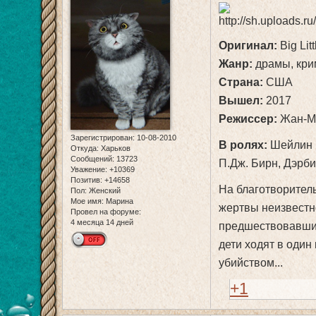
Оригинал:
Big Litt
Жанр:
драмы, кр
Страна:
США
Вышел:
2017
Режиссер:
Жан-М
Зарегистрирован
: 10-08-2010
В ролях:
Шейлин В
Откуда:
Харьков
Сообщений:
13723
П.Дж. Бирн, Дэрби
Уважение:
+10369
Позитив:
+14658
На благотворител
Пол:
Женский
Мое имя:
Марина
жертвы неизвестн
Провел на форуме:
4 месяца 14 дней
предшествовавших
дети ходят в один
убийством...
+1