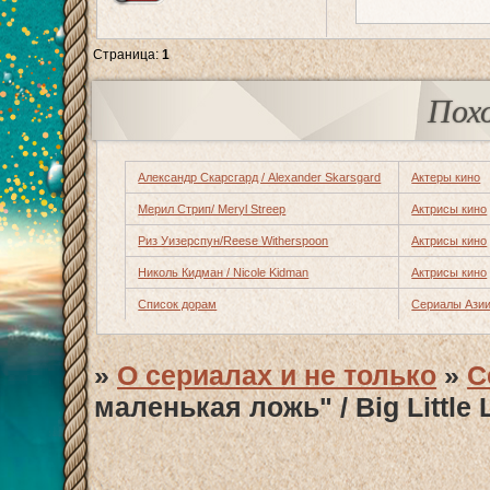
Страница:
1
Пох
Александр Скарсгард / Alexander Skarsgard
Актеры кино
Мерил Стрип/ Meryl Streep
Актрисы кино
Риз Уизерспун/Reese Witherspoon
Актрисы кино
Николь Кидман / Nicole Kidman
Актрисы кино
Список дорам
Сериалы Ази
»
О сериалах и не только
»
С
маленькая ложь" / Big Little 