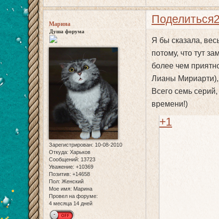
Поделиться
Марина
Душа форума
Я бы сказала, вес
потому, что тут з
более чем приятно
Лианы Мириарти), 
Всего семь серий,
времени!)
+1
Зарегистрирован
: 10-08-2010
Откуда:
Харьков
Сообщений:
13723
Уважение:
+10369
Позитив:
+14658
Пол:
Женский
Мое имя:
Марина
Провел на форуме:
4 месяца 14 дней