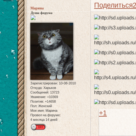
Поделиться
Марина
Душа форума
Зарегистрирован
: 10-08-2010
Откуда:
Харьков
Сообщений:
13723
Уважение:
+10369
Позитив:
+14658
Пол:
Женский
Мое имя:
Марина
+1
Провел на форуме:
4 месяца 14 дней