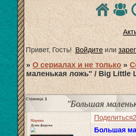
Акт
Привет, Гость!
Войдите
или
заре
»
О сериалах и не только
»
С
маленькая ложь" / Big Little 
Страница:
1
"Большая маленька
Поделиться
Марина
Душа форума
Большая ма