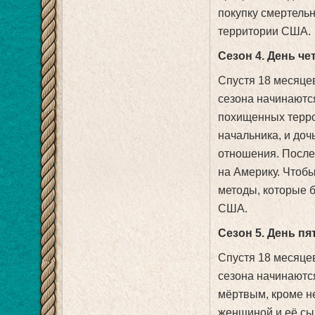
покупку смертель
территории США.
Сезон 4. День ч
Спустя 18 месяцев
сезона начинаются
похищенных терро
начальника, и доч
отношения. После
на Америку. Чтоб
методы, которые б
США.
Сезон 5. День п
Спустя 18 месяцев
сезона начинаются
мёртвым, кроме не
женщиной и её сы