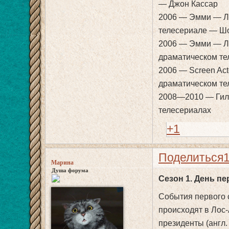
— Джон Кассар
2006 — Эмми — Лу
телесериале — Ш
2006 — Эмми — Лу
драматическом те
2006 — Screen Act
драматическом т
2008—2010 — Гиль
телесериалах
+1
Поделиться
Марина
Душа форума
Сезон 1. День п
События первого 
происходят в Лос
президенты (англ. 