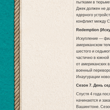
пытками в тюрьме,
Джек должен не д
ядерного устройст
конфликт между С
Redemption (Иск
Искупление — фил
американском тел
шестого и седьмог
частично в южной
от американских в
военный переворо
Инаугурации ново
Сезон 7. День с
Спустя 4 года пос
начинаются и зака
Вашингтоне. Сезо