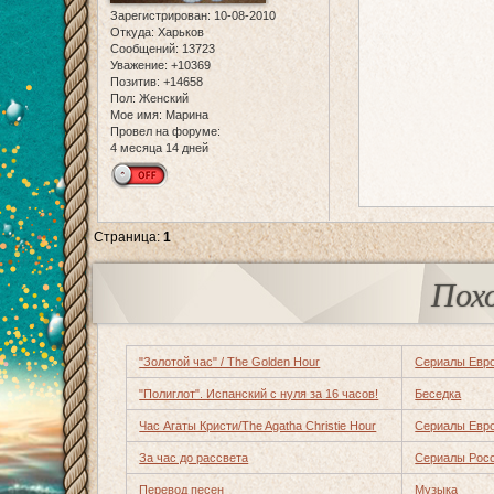
Зарегистрирован
: 10-08-2010
Откуда:
Харьков
Сообщений:
13723
Уважение:
+10369
Позитив:
+14658
Пол:
Женский
Мое имя:
Марина
Провел на форуме:
4 месяца 14 дней
Страница:
1
Пох
"Золотой час" / The Golden Hour
Сериалы Евр
"Полиглот". Испанский с нуля за 16 часов!
Беседка
Час Агаты Кристи/The Agatha Christie Hour
Сериалы Евр
За час до рассвета
Сериалы Рос
Перевод песен
Музыка