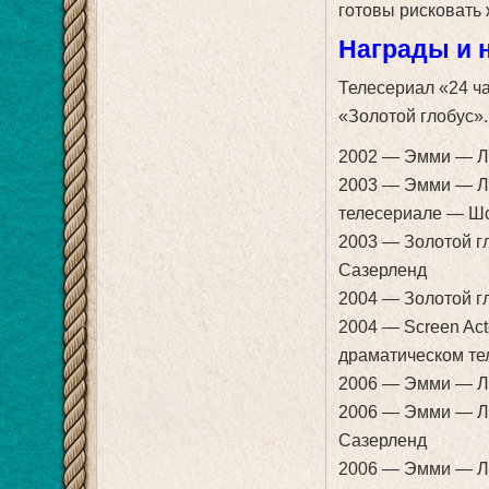
готовы рисковать
Награды и 
Телесериал «24 ч
«Золотой глобус».
2002 — Эмми — Лу
2003 — Эмми — Лу
телесериале — Ш
2003 — Золотой г
Сазерленд
2004 — Золотой г
2004 — Screen Act
драматическом т
2006 — Эмми — Л
2006 — Эмми — Лу
Сазерленд
2006 — Эмми — Лу