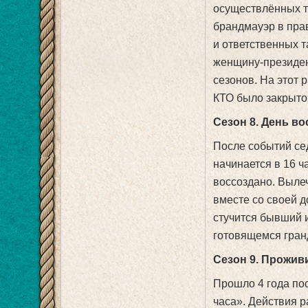
осуществлённых т
брандмауэр в пра
и ответственных т
женщину-президен
сезонов. На этот 
КТО было закрыто
Сезон 8. День в
После событий се
начинается в 16 ч
воссоздано. Выле
вместе со своей д
стучится бывший 
готовящемся гра
Сезон 9. Прожив
Прошло 4 года по
часа». Действия 