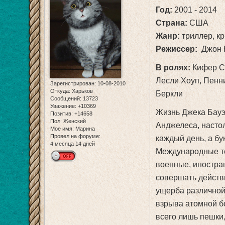
Год:
2001 - 2014
Страна:
США
Жанр:
триллер, кр
Режиссер:
Джон К
В ролях:
Кифер Са
Лесли Хоуп, Пенн
Зарегистрирован
: 10-08-2010
Откуда:
Харьков
Беркли
Сообщений:
13723
Уважение:
+10369
Жизнь Джека Бауэ
Позитив:
+14658
Пол:
Женский
Анджелеса, насто
Мое имя:
Марина
Провел на форуме:
каждый день, а бу
4 месяца 14 дней
Международные т
военные, иностра
совершать действ
ущерба различной
взрыва атомной б
всего лишь пешки,