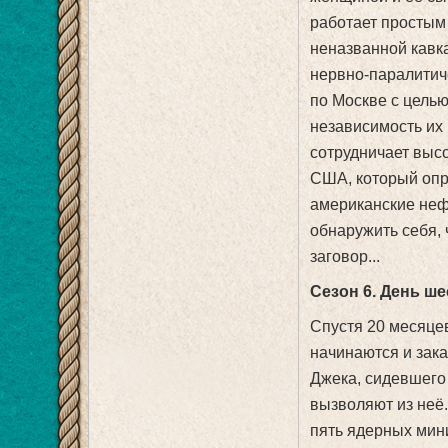
работает простым
неназванной кавк
нервно-паралитич
по Москве с целью
независимость их 
сотрудничает выс
США, который опр
американские неф
обнаружить себя,
заговор...
Сезон 6. День ш
Спустя 20 месяцев
начинаются и зака
Джека, сидевшего 
вызволяют из неё.
пять ядерных мин