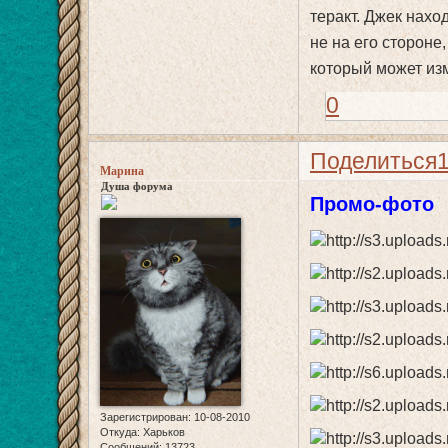
теракт. Джек нахо
не на его стороне
который может из
0
Поделиться
Марина
Душа форума
Промо-фото
Зарегистрирован
: 10-08-2010
Откуда:
Харьков
Сообщений:
13723