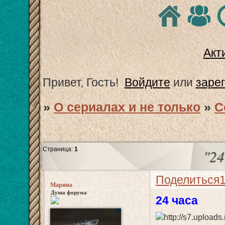
Акт
Привет, Гость!
Войдите
или
заре
»
О сериалах и не только
»
С
Страница:
1
"24
Поделиться
Марина
Душа форума
24 часа