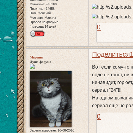
Уважение:
+10369
Позитив:
+14658
Пол:
Женский
Мое имя:
Марина
Провел на форуме:
0
4 месяца 14 дней
Поделиться
Марина
Душа форума
Вот если кому-то 
воде не тонет, ни в
ненавидит, горюет,
сериал "24"!!!
На одном дыхании 
сериал еще не ра
0
Зарегистрирован
: 10-08-2010