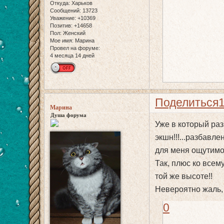
Откуда:
Харьков
Сообщений:
13723
Уважение:
+10369
Позитив:
+14658
Пол:
Женский
Мое имя:
Марина
Провел на форуме:
4 месяца 14 дней
Поделиться
Марина
Душа форума
Уже в который раз
экшн!!!...разбавл
для меня ощутимо!
Так, плюс ко всем
той же высоте!!
Невероятно жаль, 
0