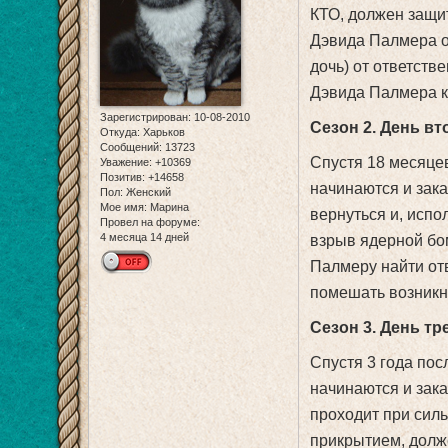
КТО, должен защи
Дэвида Палмера о
дочь) от ответств
Дэвида Палмера к
Зарегистрирован
: 10-08-2010
Сезон 2. День вт
Откуда:
Харьков
Сообщений:
13723
Спустя 18 месяцев
Уважение:
+10369
Позитив:
+14658
начинаются и зака
Пол:
Женский
Мое имя:
Марина
вернуться и, испо
Провел на форуме:
4 месяца 14 дней
взрыв ядерной бо
Палмеру найти отв
помешать возникн
Сезон 3. День тр
Спустя 3 года пос
начинаются и зака
проходит при силь
прикрытием, долж