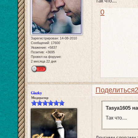
Так что....
0
Зарегистрирован
: 14-08-2010
Сообщений:
17600
Уважение:
+5837
Позитив:
+3695
Провел на форуме:
2 месяца 22 дня
Поделиться
Glazky
Модератор
Tasya1605 на
Так что....
Другими словами 