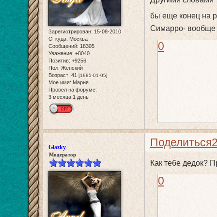
бы еще конец на 
Симарро- вообще
Зарегистрирован
: 15-08-2010
Откуда:
Москва
0
Сообщений:
18305
Уважение:
+8040
Позитив:
+9256
Пол:
Женский
Возраст:
41
[1985-01-05]
Мое имя:
Мария
Провел на форуме:
3 месяца 1 день
Поделиться
Glazky
Модератор
Как тебе дедок? 
0