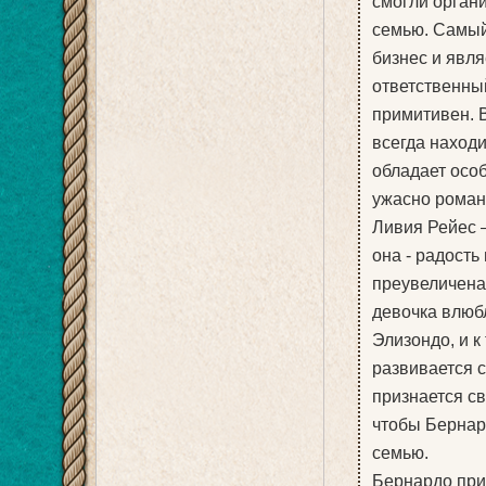
смогли орган
семью. Самый
бизнес и явля
ответственный
примитивен. В
всегда находи
обладает осо
ужасно роман
Ливия Рейес –
она - радость
преувеличена
девочка влюб
Элизондо, и к
развивается 
признается св
чтобы Бернард
семью.
Бернардо прин