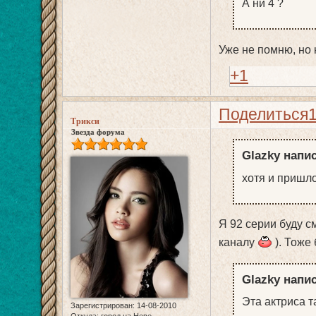
А ни 4 ?
Уже не помню, но 
+1
Поделиться
Трикси
Звезда форума
Glazky напис
хотя и пришл
Я 92 серии буду с
каналу
). Тоже
Glazky напис
Эта актриса т
Зарегистрирован
: 14-08-2010
Откуда:
город на Неве