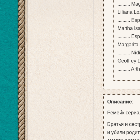
.......... 
Liliana L
.......... 
Martha Is
.......... 
Margarita
.......... Nid
Geoffrey 
.......... A
Описание:
Ремейк сериа
Братья и сест
и убили родит