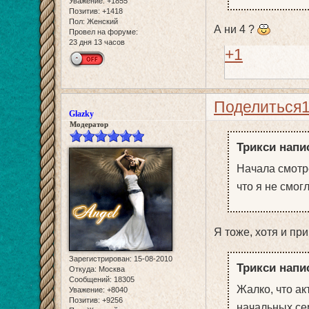
Уважение:
+1855
Позитив:
+1418
Пол:
Женский
А ни 4 ?
Провел на форуме:
23 дня 13 часов
+1
Поделиться
Glazky
Модератор
Трикси напис
Начала смотр
что я не смог
Я тоже, хотя и пр
Зарегистрирован
: 15-08-2010
Трикси напис
Откуда:
Москва
Сообщений:
18305
Жалко, что ак
Уважение:
+8040
Позитив:
+9256
начальных се