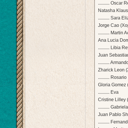
.......... Oscar 
Natasha Klaus
.......... Sara E
Jorge Cao (Хо
.......... Martin
Ana Lucia Dom
.......... Libia
Juan Sebastia
.......... Arman
Zharick Leon 
.......... Rosar
Gloria Gomez 
.......... Eva
Cristine Lille
.......... Gabriela
Juan Pablo Sh
.......... Fernan