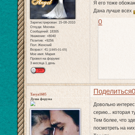
Я его тоже обож
Дана лучше всех
0
Зарегистрирован
: 15-08-2010
Откуда:
Москва
Сообщений:
18305
Уважение:
+8040
Позитив:
+9256
Пол:
Женский
Возраст:
41
[1985-01-05]
Мое имя:
Мария
Провел на форуме:
3 месяца 1 день
Поделиться
Tasya1605
Душа форума
Довольно интерес
серию... которая т
Тем более, что зд
посмотреть на них