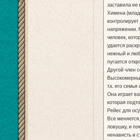
заставила ее 
Химена (млад
контролирует 
напряжении. 
человек, кото
удается раск
нежный и люб
пугается отк
Другой член 
Высокомерный
т.к. его семь
Она играет ва
которая подто
Рейес для ос
Все меняется
ловушку, и по
ненависть и с