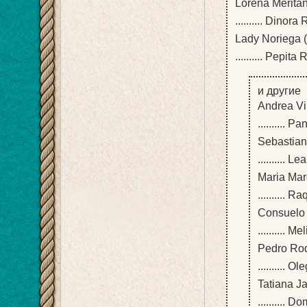
Lorena Merita
.......... Dinor
Lady Noriega 
.......... Pepit
и другие
Andrea Vi
.......... P
Sebastian
.......... L
Maria Mar
.......... R
Consuelo 
.......... Me
Pedro Ro
.......... Ol
Tatiana J
.......... 