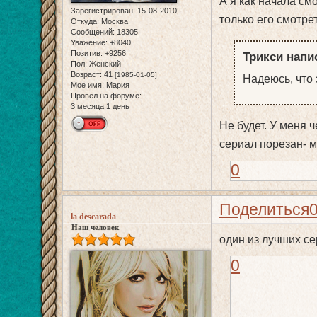
А я как начала см
Зарегистрирован
: 15-08-2010
только его смотре
Откуда:
Москва
Сообщений:
18305
Уважение:
+8040
Позитив:
+9256
Трикси напис
Пол:
Женский
Возраст:
41
[1985-01-05]
Надеюсь, что 
Мое имя:
Мария
Провел на форуме:
3 месяца 1 день
Не будет. У меня 
сериал порезан- м
0
Поделиться
la descarada
Наш человек
один из лучших се
0