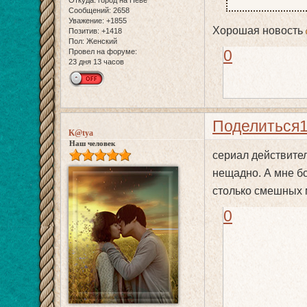
Сообщений:
2658
Уважение:
+1855
Хорошая новость
Позитив:
+1418
Пол:
Женский
0
Провел на форуме:
23 дня 13 часов
Поделиться
K@tya
Наш человек
сериал действител
нещадно. А мне б
столько смешных 
0