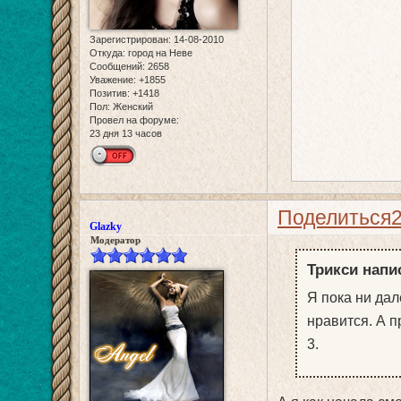
Зарегистрирован
: 14-08-2010
Откуда:
город на Неве
Сообщений:
2658
Уважение:
+1855
Позитив:
+1418
Пол:
Женский
Провел на форуме:
23 дня 13 часов
Поделиться
Glazky
Модератор
Трикси напис
Я пока ни дал
нравится. А п
3.