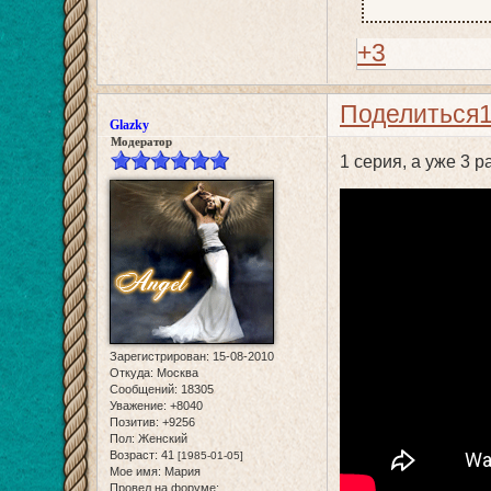
+3
Поделиться
Glazky
Модератор
1 серия, а уже 3 
Зарегистрирован
: 15-08-2010
Откуда:
Москва
Сообщений:
18305
Уважение:
+8040
Позитив:
+9256
Пол:
Женский
Возраст:
41
[1985-01-05]
Мое имя:
Мария
Провел на форуме: