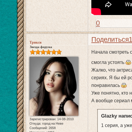
0
Поделиться
Трикси
Звезда форума
Начала смотреть с
смогла устоять
Жалко, что актрис
сериях. Я бы ей р
понравилась
Уже понятно, кто 
А вообще сериал 
Glazky напис
Зарегистрирован
: 14-08-2010
Откуда:
город на Неве
1 серия, а уж
Сообщений:
2658