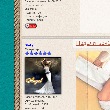
Зарегистрирован
: 14-08-2010
Сообщений:
561
Уважение:
+231
Позитив:
+29
Провел на форуме:
5 дней 6 часов
Поделиться
Glazky
Модератор
Зарегистрирован
: 15-08-2010
Откуда:
Москва
Сообщений:
18305
Уважение:
+8040