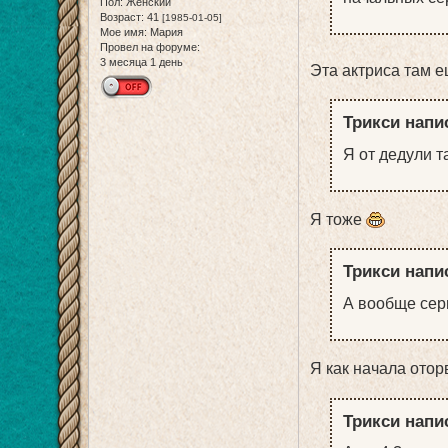
Пол:
Женский
Возраст:
41
[1985-01-05]
Мое имя:
Мария
Провел на форуме:
3 месяца 1 день
Эта актриса там е
Трикси напис
Я от дедули 
Я тоже
Трикси напис
А вообще сер
Я как начала отор
Трикси напис