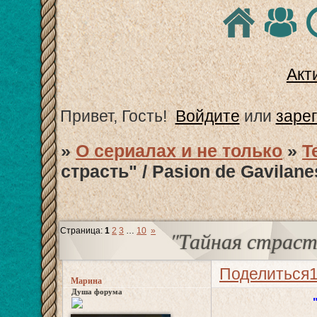
Акт
Привет, Гость!
Войдите
или
заре
»
О сериалах и не только
»
T
страсть" / Pasion de Gavilane
Страница:
1
2
3
…
10
»
"Тайная страсть
Поделиться
Марина
Душа форума