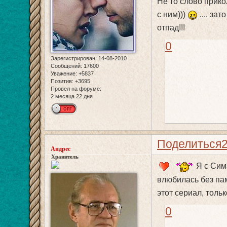
Не то слово прикол
с ним)))
.... за
отпад!!!
0
Зарегистрирован
: 14-08-2010
Сообщений:
17600
Уважение:
+5837
Позитив:
+3695
Провел на форуме:
2 месяца 22 дня
Поделиться
Андрес
Хранитель
Я с Сима
влюбилась без пам
этот сериал, толь
0