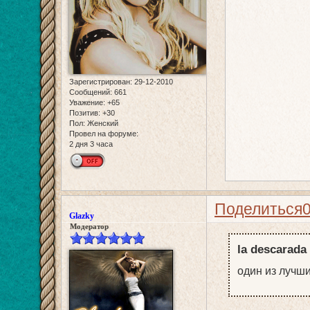
Зарегистрирован
: 29-12-2010
Сообщений:
661
Уважение:
+65
Позитив:
+30
Пол:
Женский
Провел на форуме:
2 дня 3 часа
Поделиться
Glazky
Модератор
la descarada
один из лучши