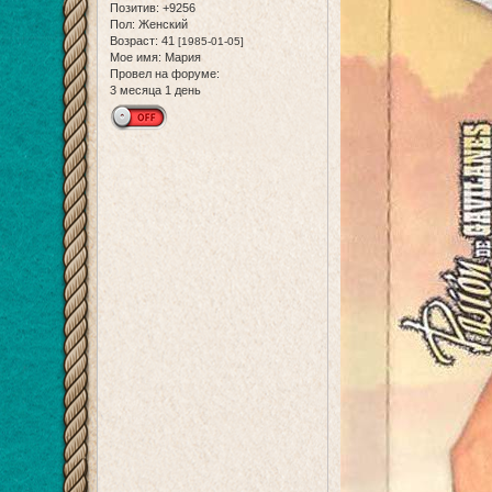
Позитив:
+9256
Пол:
Женский
Возраст:
41
[1985-01-05]
Мое имя:
Мария
Провел на форуме:
3 месяца 1 день