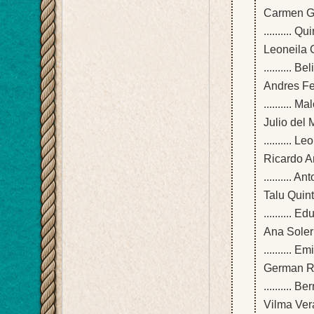
Carmen G
.......... Qu
Leoneila 
.......... Be
Andres Fe
.......... 
Julio del
..........
Ricardo A
.......... 
Talu Quin
.......... 
Ana Soler
.......... 
German R
.......... 
Vilma Ver