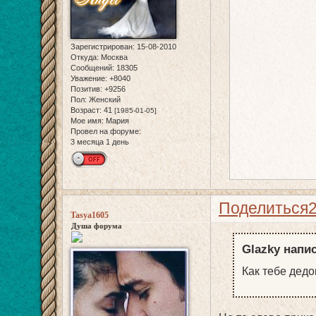
Зарегистрирован
: 15-08-2010
Откуда:
Москва
Сообщений:
18305
Уважение:
+8040
Позитив:
+9256
Пол:
Женский
Возраст:
41
[1985-01-05]
Мое имя:
Мария
Провел на форуме:
3 месяца 1 день
Поделиться
Tasya1605
Душа форума
Glazky напис
Как тебе дед