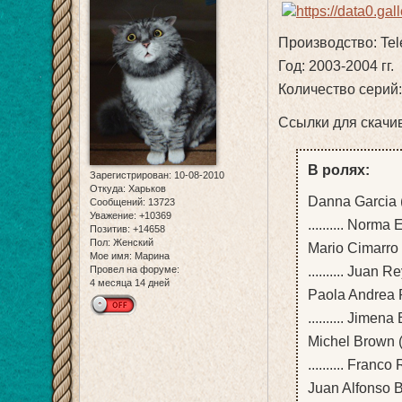
Производство: Te
Год: 2003-2004 гг.
Количество серий:
Ссылки для скачи
В ролях:
Зарегистрирован
: 10-08-2010
Откуда:
Харьков
Danna Garcia 
Сообщений:
13723
Уважение:
+10369
.......... Norma
Позитив:
+14658
Пол:
Женский
Mario Cimarro 
Мое имя:
Марина
.......... Juan R
Провел на форуме:
4 месяца 14 дней
Paola Andrea 
.......... Jimen
Michel Brown 
.......... Franc
Juan Alfonso 