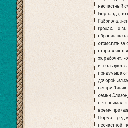
несчастный сл
Бернардо, то и
Габриэла, же
грехах. Не вы
сбросившись с
отомстить за 
отправляются
за рабочих, к
используют с
придумывают п
дочерей Элиз
сестру Ливию
семьи Элизон
нетерпимая ж
время приказ
Норма, средня
несчастной, п