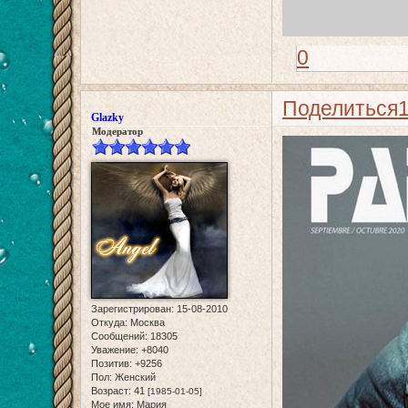
0
Поделиться
Glazky
Модератор
Зарегистрирован
: 15-08-2010
Откуда:
Москва
Сообщений:
18305
Уважение:
+8040
Позитив:
+9256
Пол:
Женский
Возраст:
41
[1985-01-05]
Мое имя:
Мария