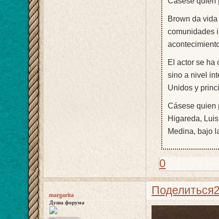
Cásese quien 
Brown da vida 
comunidades in
acontecimiento
El actor se ha 
sino a nivel i
Unidos y princ
Cásese quien p
Higareda, Lui
Medina, bajo l
0
Поделиться
margarita
Душа форума