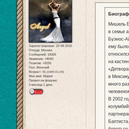
Биограф
Мишель Б
в семье а
Буэнос-А
ему было 
Зарегистрирован
: 15-08-2010
Откуда:
Москва
относился
Сообщений:
18305
Уважение:
+8040
на кастин
Позитив:
+9256
Пол:
Женский
«Детвора»
Возраст:
41
[1985-01-05]
в Мексику
Мое имя:
Мария
Провел на форуме:
много раз
3 месяца 1 день
человеко
В 2002 г
колумбий
партнера
Баптиста
бороться