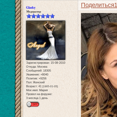
Поделиться
Glazky
Модератор
Зарегистрирован
: 15-08-2010
Откуда:
Москва
Сообщений:
18305
Уважение:
+8040
Позитив:
+9256
Пол:
Женский
Возраст:
41
[1985-01-05]
Мое имя:
Мария
Провел на форуме:
3 месяца 1 день