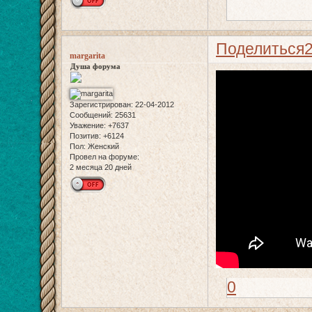
Поделиться
margarita
Душа форума
Зарегистрирован
: 22-04-2012
Сообщений:
25631
Уважение:
+7637
Позитив:
+6124
Пол:
Женский
Провел на форуме:
2 месяца 20 дней
0