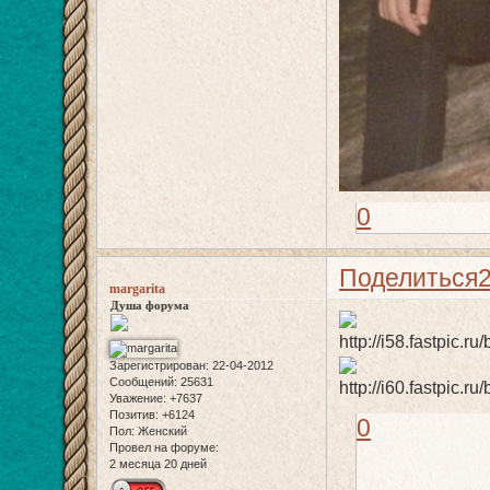
0
Поделиться
margarita
Душа форума
Зарегистрирован
: 22-04-2012
Сообщений:
25631
Уважение:
+7637
Позитив:
+6124
0
Пол:
Женский
Провел на форуме:
2 месяца 20 дней