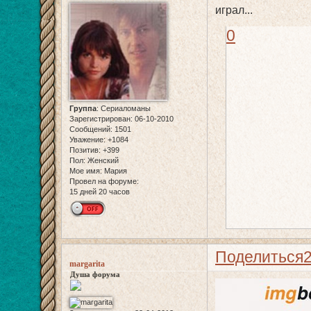
играл...
0
Группа
:
Сериаломаны
Зарегистрирован
: 06-10-2010
Сообщений:
1501
Уважение:
+1084
Позитив:
+399
Пол:
Женский
Мое имя:
Мария
Провел на форуме:
15 дней 20 часов
Поделиться
margarita
Душа форума