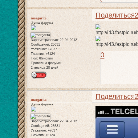
0
Поделиться
margarita
Душа форума
Зарегистрирован
: 22-04-2012
Сообщений:
25631
Уважение:
+7637
0
Позитив:
+6124
Пол:
Женский
Провел на форуме:
2 месяца 20 дней
Поделиться
margarita
Душа форума
Зарегистрирован
: 22-04-2012
Сообщений:
25631
Уважение:
+7637
Позитив:
+6124