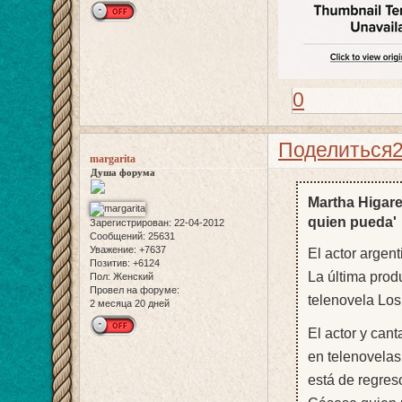
0
Поделиться
margarita
Душа форума
Martha Higare
quien pueda'
Зарегистрирован
: 22-04-2012
Сообщений:
25631
Уважение:
+7637
El actor argen
Позитив:
+6124
La última produ
Пол:
Женский
Провел на форуме:
telenovela Los
2 месяца 20 дней
El actor y can
en telenovelas
está de regres