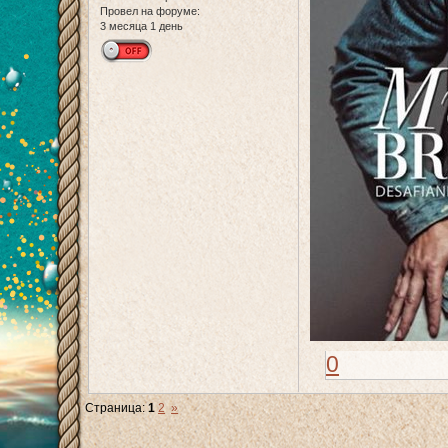
Провел на форуме:
3 месяца 1 день
0
Страница:
1
2
»