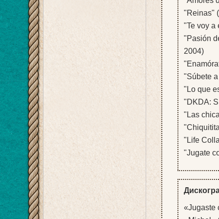
"Amores d
"Reinas" 
"Te voy a 
"Pasión de
2004)
"Enamórat
"Súbete a 
"Lo que es
"DKDA: Su
"Las chica
"Chiquitit
"Life Coll
"Jugate c
Дискогр
«Jugaste 