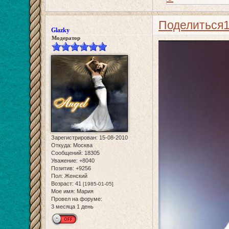
Поделиться
Glazky
Модератор
Зарегистрирован
: 15-08-2010
Откуда:
Москва
Сообщений:
18305
Уважение:
+8040
Позитив:
+9256
Пол:
Женский
Возраст:
41
[1985-01-05]
Мое имя:
Мария
Провел на форуме:
3 месяца 1 день