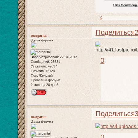
0
Поделиться
margarita
Душа форума
Зарегистрирован
: 22-04-2012
0
Сообщений:
25631
Уважение:
+7637
Позитив:
+6124
Пол:
Женский
Провел на форуме:
2 месяца 20 дней
Поделиться
margarita
Душа форума
0