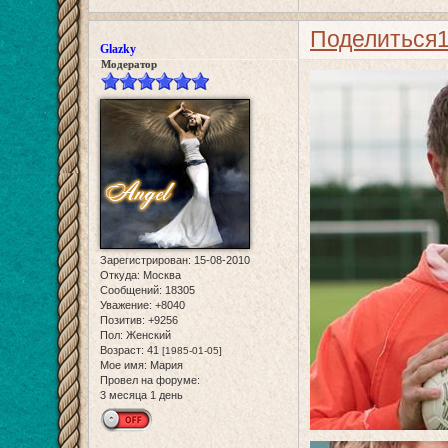
Поделиться
Glazky
Модератор
Зарегистрирован
: 15-08-2010
Откуда:
Москва
Сообщений:
18305
Уважение:
+8040
Позитив:
+9256
Пол:
Женский
Возраст:
41
[1985-01-05]
Мое имя:
Мария
Провел на форуме:
3 месяца 1 день