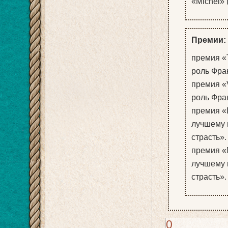
«Michel» 
Премии:
премия «T
роль Фра
премия «V
роль Фра
премия «D
лучшему 
страсть».
премия «M
лучшему 
страсть».
0