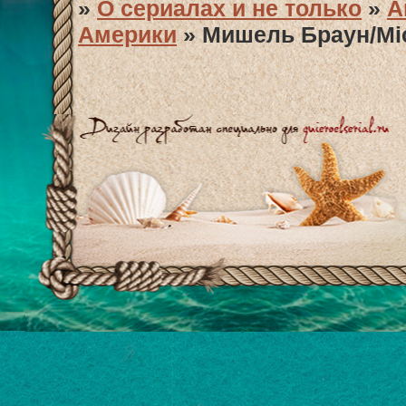
»
О сериалах и не только
»
А
Америки
»
Мишель Браун/Mic