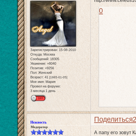
0
Зарегистрирован
: 15-08-2010
Откуда:
Москва
Сообщений:
18305
Уважение:
+8040
Позитив:
+9256
Пол:
Женский
Возраст:
41
[1985-01-05]
Мое имя:
Мария
Провел на форуме:
3 месяца 1 день
Поделиться
Нежность
Модератор
А папу его зовут 