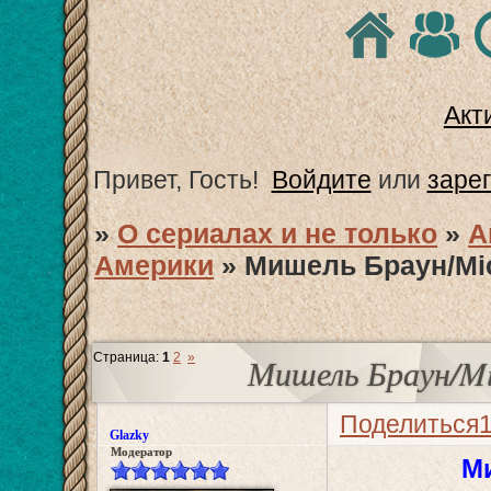
Акт
Привет, Гость!
Войдите
или
заре
»
О сериалах и не только
»
А
Америки
»
Мишель Браун/Mic
Страница:
1
2
»
Мишель Браун/Mi
Поделиться
Glazky
Модератор
Ми