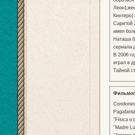
Леон),жен
Кинтеро) 
Саритой 
имел бол
Наташа б
сериала д
В 2006 г
играл в д
Тайной ст
Фильмог
Condones
Pagafantas
"Física o 
"Madre Lu