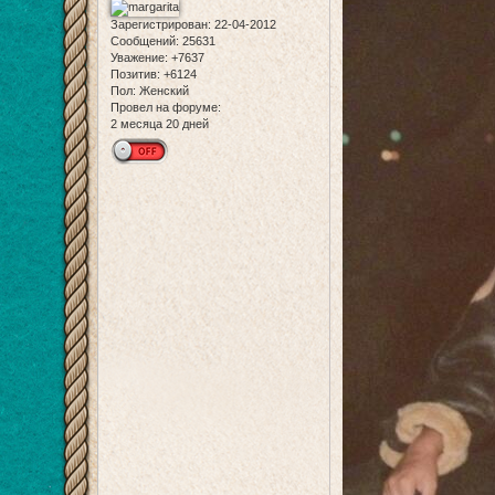
Зарегистрирован
: 22-04-2012
Сообщений:
25631
Уважение:
+7637
Позитив:
+6124
Пол:
Женский
Провел на форуме:
2 месяца 20 дней