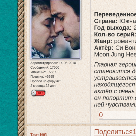
Переведенное
Страна:
Южная
Год выхода:
2
Кол-во серий
Жанр:
романти
Актёр:
Си Вон 
Moon Jung Hee
Зарегистрирован
: 14-08-2010
Главная герои
Сообщений:
17600
становится д
Уважение:
+5837
устраивается
Позитив:
+3695
Провел на форуме:
находящегося 
2 месяца 22 дня
актёр с очен
он попортит 
ней чувствами
0
Поделиться
Tasya1605