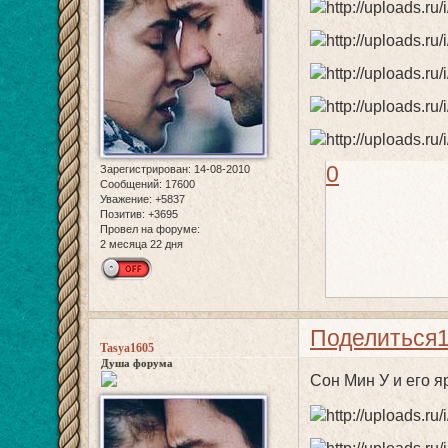
0
Зарегистрирован
: 14-08-2010
Сообщений:
17600
Уважение:
+5837
Позитив:
+3695
Провел на форуме:
2 месяца 22 дня
Поделиться
Tasya1605
Душа форума
Сон Мин У и его я