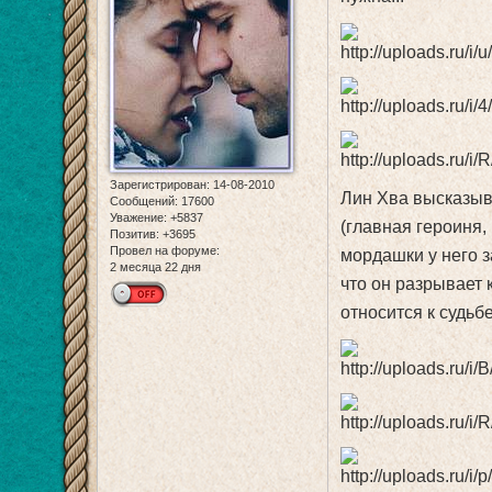
Зарегистрирован
: 14-08-2010
Лин Хва высказыва
Сообщений:
17600
Уважение:
+5837
(главная героиня,
Позитив:
+3695
Провел на форуме:
мордашки у него з
2 месяца 22 дня
что он разрывает 
относится к судьбе