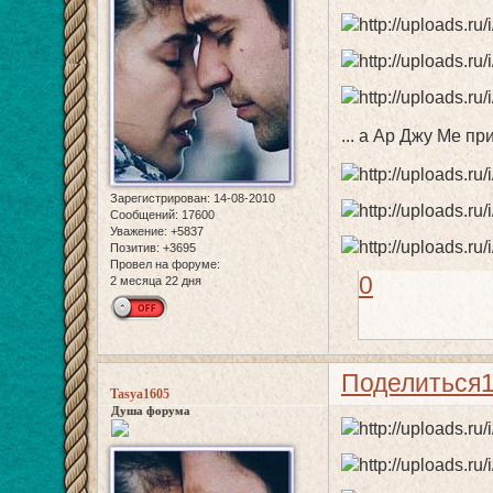
... а Ар Джу Ме пр
Зарегистрирован
: 14-08-2010
Сообщений:
17600
Уважение:
+5837
Позитив:
+3695
Провел на форуме:
0
2 месяца 22 дня
Поделиться
Tasya1605
Душа форума