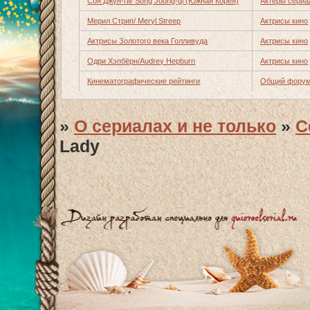
Сон Джун-ги/ Song Joong-gi (Южная Корея)
Актёры сериа
Мерил Стрип/ Meryl Streep
Актрисы кино
Актрисы Золотого века Голливуда
Актрисы кино
Одри Хэпбёрн/Audrey Hepburn
Актрисы кино
Кинематографические рейтинги
Общий форум
»
О сериалах и не только
»
С
Lady