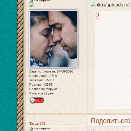
Душа форума
0
Зарегистрирован
: 14-08-2010
Сообщений:
17600
Уважение:
+5837
Позитив:
+3695
Провел на форуме:
2 месяца 22 дня
Поделиться
Tasya1605
Душа форума