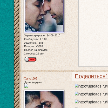
Зарегистрирован
: 14-08-2010
Сообщений:
17600
Уважение:
+5837
Позитив:
+3695
Провел на форуме:
2 месяца 22 дня
Поделиться
Tasya1605
Душа форума