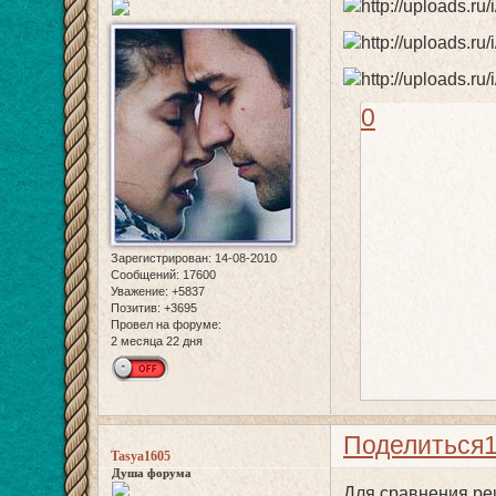
0
Зарегистрирован
: 14-08-2010
Сообщений:
17600
Уважение:
+5837
Позитив:
+3695
Провел на форуме:
2 месяца 22 дня
Поделиться
Tasya1605
Душа форума
Для сравнения реш