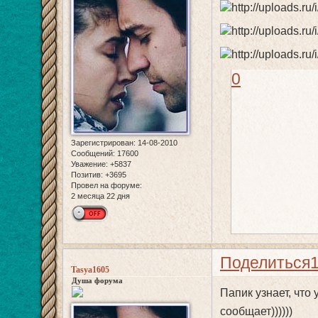
0
Зарегистрирован
: 14-08-2010
Сообщений:
17600
Уважение:
+5837
Позитив:
+3695
Провел на форуме:
2 месяца 22 дня
Поделиться
Tasya1605
Душа форума
Папик узнает, что 
сообщает))))))