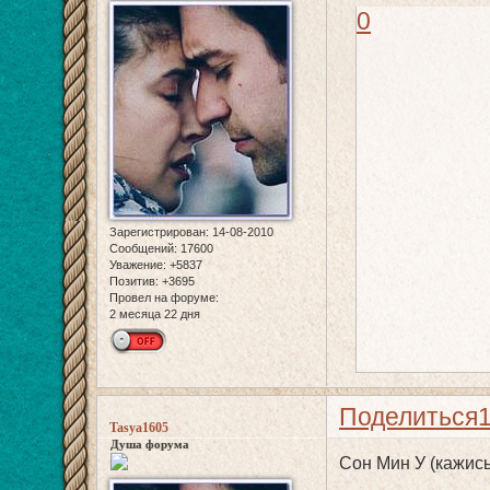
0
Зарегистрирован
: 14-08-2010
Сообщений:
17600
Уважение:
+5837
Позитив:
+3695
Провел на форуме:
2 месяца 22 дня
Поделиться
Tasya1605
Душа форума
Сон Мин У (кажись