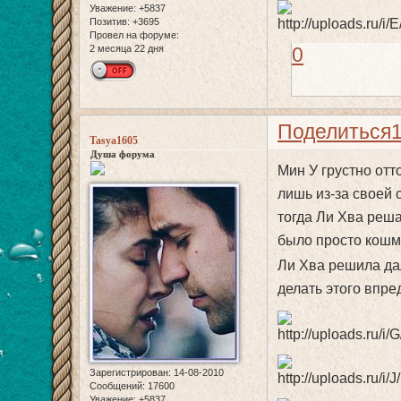
Уважение:
+5837
Позитив:
+3695
Провел на форуме:
2 месяца 22 дня
0
Поделиться
Tasya1605
Душа форума
Мин У грустно отто
лишь из-за своей 
тогда Ли Хва решае
было просто кошмар
Ли Хва решила дал
делать этого впред
Зарегистрирован
: 14-08-2010
Сообщений:
17600
Уважение:
+5837