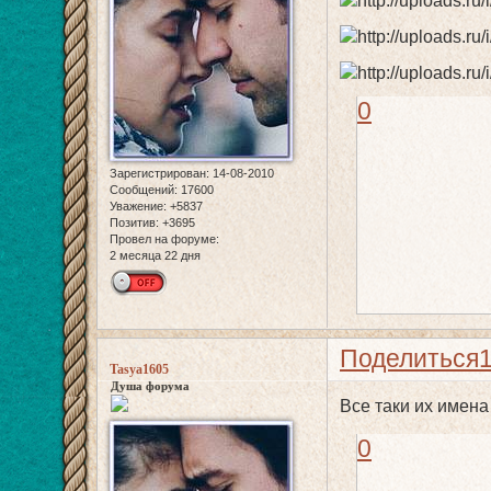
0
Зарегистрирован
: 14-08-2010
Сообщений:
17600
Уважение:
+5837
Позитив:
+3695
Провел на форуме:
2 месяца 22 дня
Поделиться
Tasya1605
Душа форума
Все таки их имена
0