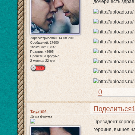
дочери есть здра
Зарегистрирован
: 14-08-2010
Сообщений:
17600
Уважение:
+5837
Позитив:
+3695
Провел на форуме:
2 месяца 22 дня
0
Поделиться
Tasya1605
Душа форума
Президент корпора
героиня, вышел на