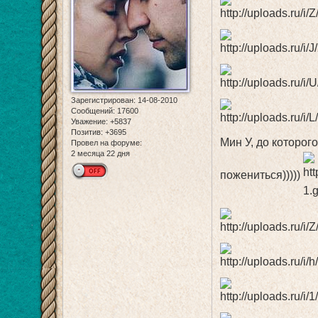
Зарегистрирован
: 14-08-2010
Сообщений:
17600
Уважение:
+5837
Позитив:
+3695
Мин У, до которог
Провел на форуме:
2 месяца 22 дня
пожениться)))))