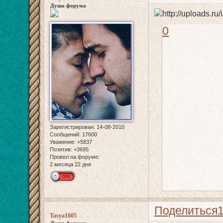
Душа форума
0
Зарегистрирован
: 14-08-2010
Сообщений:
17600
Уважение:
+5837
Позитив:
+3695
Провел на форуме:
2 месяца 22 дня
Поделиться
Tasya1605