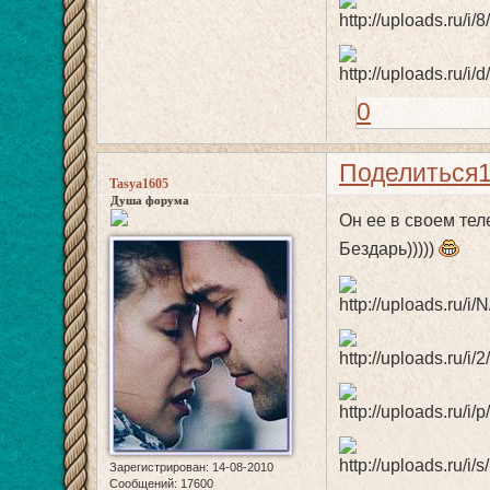
0
Поделиться
Tasya1605
Душа форума
Он ее в своем тел
Бездарь)))))
Зарегистрирован
: 14-08-2010
Сообщений:
17600