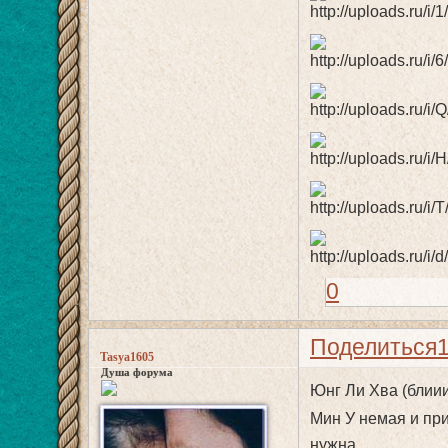
0
Поделиться
Tasya1605
Душа форума
Юнг Ли Хва (блиии
Мин У немая и при
нужна...