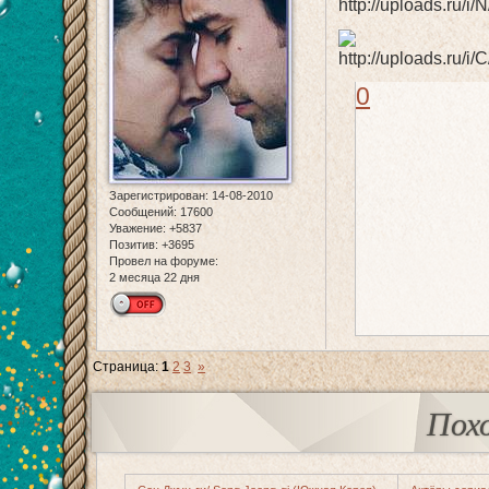
0
Зарегистрирован
: 14-08-2010
Сообщений:
17600
Уважение:
+5837
Позитив:
+3695
Провел на форуме:
2 месяца 22 дня
Страница:
1
2
3
»
Пох