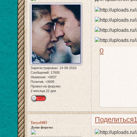
0
Зарегистрирован
: 14-08-2010
Сообщений:
17600
Уважение:
+5837
Позитив:
+3695
Провел на форуме:
2 месяца 22 дня
Поделиться
Tasya1605
Душа форума