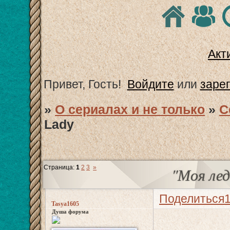
Акт
Привет, Гость!
Войдите
или
заре
»
О сериалах и не только
»
С
Lady
Страница:
1
2
3
»
"Моя лед
Поделиться
Tasya1605
Душа форума