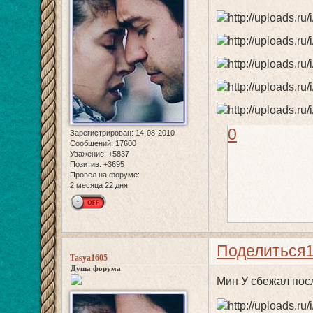
0
Зарегистрирован
: 14-08-2010
Сообщений:
17600
Уважение:
+5837
Позитив:
+3695
Провел на форуме:
2 месяца 22 дня
Поделиться
Tasya1605
Душа форума
Мин У сбежал после