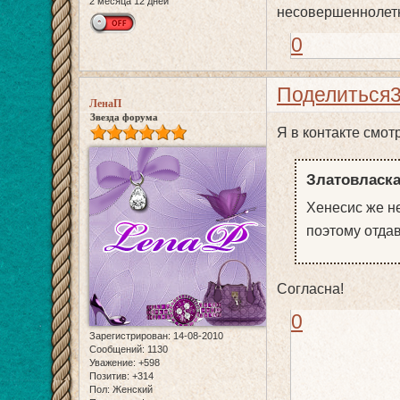
2 месяца 12 дней
несовершеннолетн
0
Поделиться
ЛенаП
Звезда форума
Я в контакте смот
Златовласка
Хенесис же н
поэтому отдав
Согласна!
0
Зарегистрирован
: 14-08-2010
Сообщений:
1130
Уважение:
+598
Позитив:
+314
Пол:
Женский