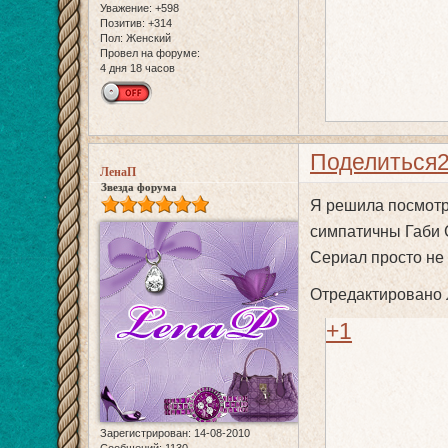
Уважение:
+598
Позитив:
+314
Пол:
Женский
Провел на форуме:
4 дня 18 часов
Поделиться
ЛенаП
Звезда форума
Я решила посмотр
симпатичны Габи С
Сериал просто не 
Отредактировано Л
+1
Зарегистрирован
: 14-08-2010
Сообщений:
1130