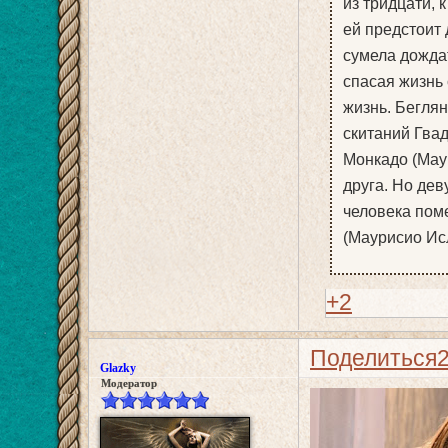
из тридцати, 
ей предстоит 
сумела дожда
спасая жизнь
жизнь. Бегля
скитаний Гва
Монкадо (Мау
друга. Но дев
человека поме
(Маурисио Исл
+2
Поделиться
Glazky
Модератор