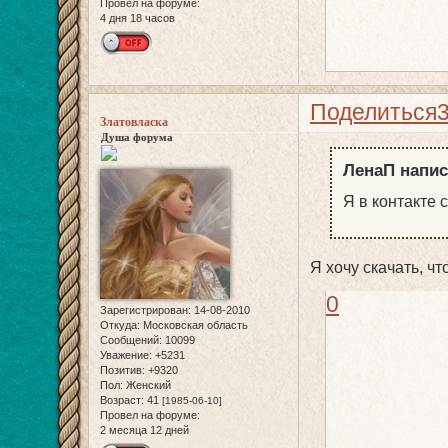
Провел на форуме:
4 дня 18 часов
Поделиться
Златовласка
Душа форума
ЛенаП напис
Я в контакте 
Я хочу скачать, ч
0
Зарегистрирован
: 14-08-2010
Откуда:
Московская область
Сообщений:
10099
Уважение:
+5231
Позитив:
+9320
Пол:
Женский
Возраст:
41
[1985-06-10]
Провел на форуме:
2 месяца 12 дней