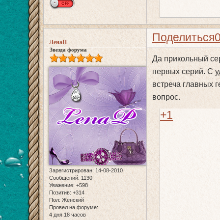
Поделиться
ЛенаП
Звезда форума
Да прикольный се
первых серий. С 
встреча главных г
вопрос.
+1
Зарегистрирован
: 14-08-2010
Сообщений:
1130
Уважение:
+598
Позитив:
+314
Пол:
Женский
Провел на форуме:
4 дня 18 часов