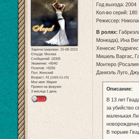
Год выхода: 2004
Кол-во серий: 180
Режиссер: Никола
В ролях:
Габриэла
Монкада), Ина Ве
Хенесис Родригес 
Зарегистрирован
: 15-08-2010
Откуда:
Москва
Мишель Варгас, Га
Сообщений:
18305
Уважение:
+8040
Монтеро (Росалия
Позитив:
+9256
Даниэль Луго, Джу
Пол:
Женский
Возраст:
41
[1985-01-05]
Мое имя:
Мария
Провел на форуме:
Описание:
3 месяца 1 день
В 13 лет Гвад
за убийство с
маленькая Ли
новорожденну
В тюрьме Гва