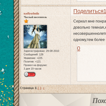
Поделиться
nadlyudmila
Частый посетитель
Сериал мне понра
довольно темная,х
несовершеннолетн
одному,тем более 
0
Зарегистрирован
: 29-08-2010
Сообщений:
128
Уважение:
+225
Позитив:
+121
Провел на форуме:
3 дня 19 часов
Страница:
1
2
3
»
Пох