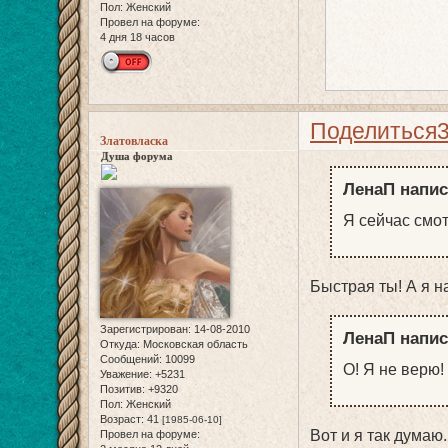
Пол:
Женский
Провел на форуме:
4 дня 18 часов
Поделиться
Златовласка
Душа форума
ЛенаП напис
Я сейчас смо
Быстрая ты! А я н
Зарегистрирован
: 14-08-2010
ЛенаП напис
Откуда:
Московская область
Сообщений:
10099
О! Я не верю! 
Уважение:
+5231
Позитив:
+9320
Пол:
Женский
Возраст:
41
[1985-06-10]
Вот и я так думаю
Провел на форуме: