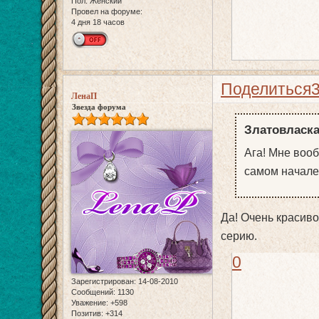
Пол:
Женский
Провел на форуме:
4 дня 18 часов
Поделиться
ЛенаП
Звезда форума
Златовласка
Ага! Мне воо
самом начале
Да! Очень красиво
серию.
0
Зарегистрирован
: 14-08-2010
Сообщений:
1130
Уважение:
+598
Позитив:
+314