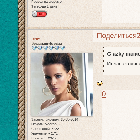
Провел на форуме:
3 месяца 1 день
Поделиться
Ireny
Бриллиант форума
Glazky напис
Ислас отлично
0
Зарегистрирован
: 15-08-2010
Откуда:
Москва
Сообщений:
5232
Уважение:
+3171
Позитив:
+2925