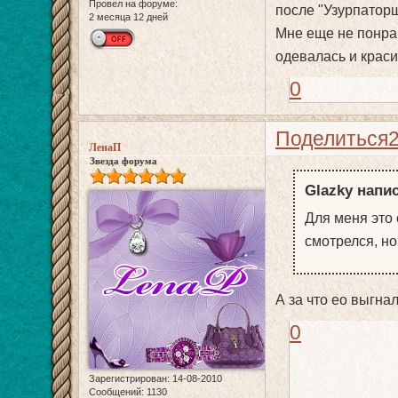
Провел на форуме:
после "Узурпаторш
2 месяца 12 дней
Мне еще не понрав
одевалась и краси
0
Поделиться
ЛенаП
Звезда форума
Glazky напис
Для меня это
смотрелся, но 
А за что ео выгна
0
Зарегистрирован
: 14-08-2010
Сообщений:
1130