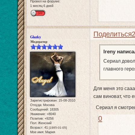
Провел на форуме:
1 месяц 6 дней
Поделиться
Glazky
Модератор
Ireny написа
Сериал довол
главного геро
Для меня это саа
сам виноват, что е
Зарегистрирован
: 15-08-2010
Откуда:
Москва
Сериал я смотрела
Сообщений:
18305
Уважение:
+8040
0
Позитив:
+9256
Пол:
Женский
Возраст:
41
[1985-01-05]
Мое имя:
Мария