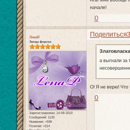
начале!
0
Поделиться
ЛенаП
Звезда форума
Златовласка
а выгнали за 
несовершенно
О! Я не верю! Что т
0
Зарегистрирован
: 14-08-2010
Сообщений:
1130
Уважение:
+598
Позитив:
+314