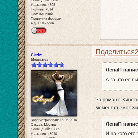
Уважение:
+598
Позитив:
+314
Пол:
Женский
Провел на форуме:
4 дня 18 часов
Поделиться
Glazky
Модератор
ЛенаП напис
А за что ео в
За роман с Хинеси
момент съемок Хи
Зарегистрирован
: 15-08-2010
ЛенаП напис
Откуда:
Москва
Сообщений:
18305
И на кого его
Уважение:
+8040