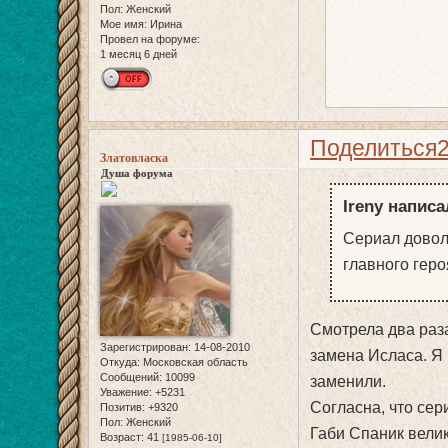
Пол:
Женский
Мое имя:
Ирина
Провел на форуме:
1 месяц 6 дней
Поделиться
Златовласка
Душа форума
Ireny написа
Сериал довол
главного геро
Смотрела два раза
Зарегистрирован
: 14-08-2010
замена Исласа. Я 
Откуда:
Московская область
Сообщений:
10099
заменили.
Уважение:
+5231
Согласна, что сер
Позитив:
+9320
Пол:
Женский
Габи Спаник вели
Возраст:
41
[1985-06-10]