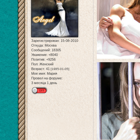
Зарегистрирован
: 15-08-2010
Откуда:
Москва
Сообщений:
18305
Уважение:
+8040
Позитив:
+9256
Пол:
Женский
Возраст:
41
[1985-01-05]
Мое имя:
Мария
Провел на форуме:
3 месяца 1 день