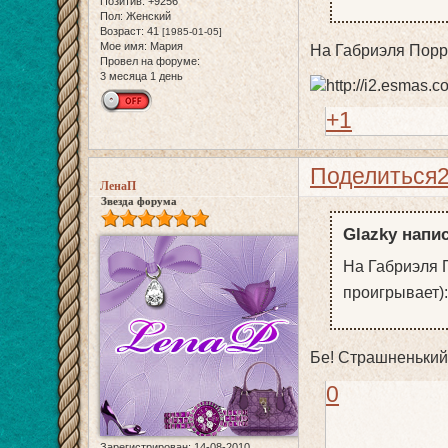
Позитив:
+9256
Пол:
Женский
Возраст:
41
[1985-01-05]
Мое имя:
Мария
На Габриэля Порре
Провел на форуме:
3 месяца 1 день
+1
Поделиться
ЛенаП
Звезда форума
Glazky напис
На Габриэля 
проигрывает):
Бе! Страшненький!
0
Зарегистрирован
: 14-08-2010