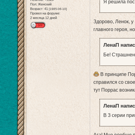
Я решила пос
Пол:
Женский
Возраст:
41
[1985-06-10]
Провел на форуме:
2 месяца 12 дней
Здорово, Ленок, у
главного героя, н
ЛенаП напис
Бе! Страшнень
В принципе Пор
справился со свое
тут Поррас возника
ЛенаП напис
В 3 серии пр
Ага! Мне вообще 