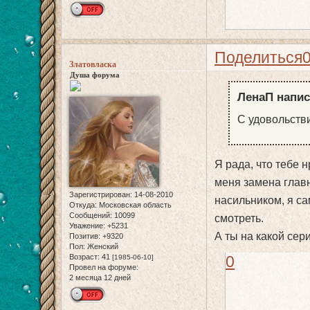
Поделиться
Златовласка
Душа форума
ЛенаП напис
С удовольств
Я рада, что тебе 
меня замена главн
Зарегистрирован
: 14-08-2010
насильником, я сам
Откуда:
Московская область
Сообщений:
10099
смотреть.
Уважение:
+5231
А ты на какой сер
Позитив:
+9320
Пол:
Женский
Возраст:
41
0
[1985-06-10]
Провел на форуме:
2 месяца 12 дней