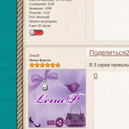
Сообщений:
1130
Уважение:
+598
Позитив:
+314
Пол:
Женский
Провел на форуме:
4 дня 18 часов
Поделиться
ЛенаП
Звезда форума
В 3 серии приколь
0