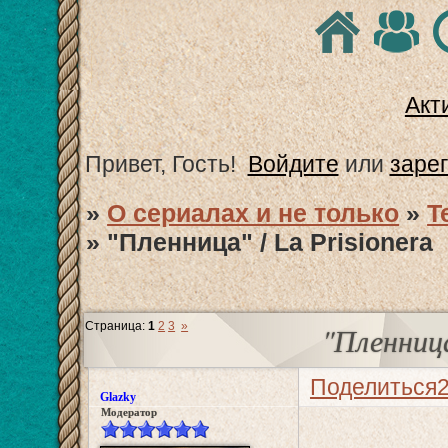
Акт
Привет, Гость!
Войдите
или
заре
»
О сериалах и не только
»
T
»
"Пленница" / La Prisionera
Страница:
1
2
3
»
"Пленница
Поделиться
Glazky
Модератор