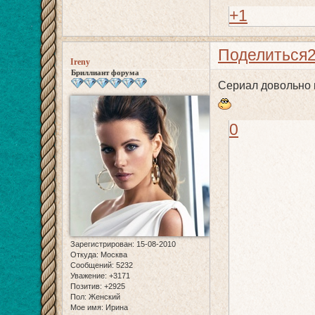
+1
Поделиться
Ireny
Бриллиант форума
Сериал довольно 
0
Зарегистрирован
: 15-08-2010
Откуда:
Москва
Сообщений:
5232
Уважение:
+3171
Позитив:
+2925
Пол:
Женский
Мое имя:
Ирина