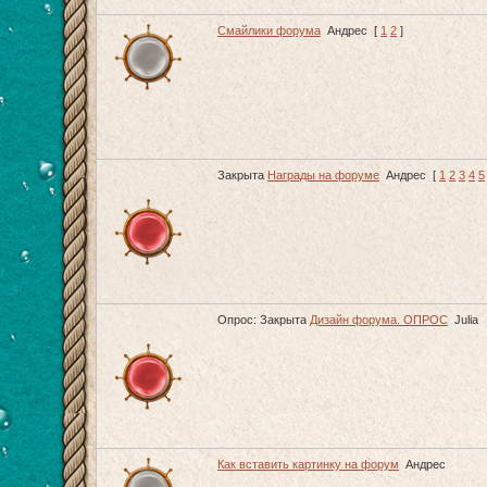
Смайлики форума
Андрес
[
1
2
]
Закрыта
Награды на форуме
Андрес
[
1
2
3
4
5
Опрос:
Закрыта
Дизайн форума. ОПРОС
Julia
Как вставить картинку на форум
Андрес