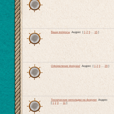
Ваши вопросы
Андрес
[
1
2
3
…
15
]
Оформление форума!
Андрес
[
1
2
3
…
29
]
Технические неполадки на форуме
Андрес
[
1
2
3
…
11
]