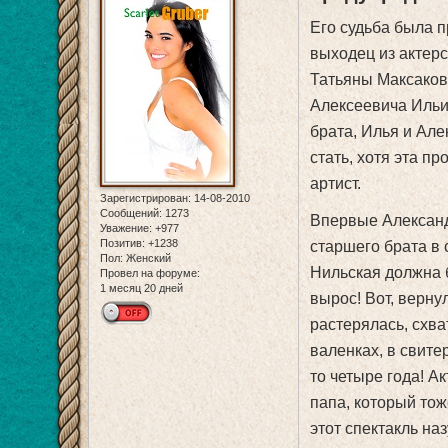
Его судьба была 
выходец из актер
Татьяны Максаков
Алексеевича Ильи
брата, Илья и Але
стать, хотя эта п
артист.
Зарегистрирован
: 14-08-2010
Сообщений:
1273
Впервые Александ
Уважение:
+977
Позитив:
+1238
старшего брата в 
Пол:
Женский
Нильская должна 
Провел на форуме:
1 месяц 20 дней
вырос! Вот, верну
растерялась, схват
валенках, в свитер
то четыре года! А
папа, который тож
этот спектакль на