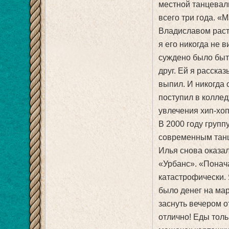
местной танцевал
всего три года. «
Владиславом расти
я его никогда не 
суждено было быт
друг. Ей я расска
выпил. И никогда 
поступил в коллед
увлечения хип-хоп
В 2000 году групп
современным танца
Илья снова оказа
«Урбанс». «Понач
катастрофически. 
было денег на мар
заснуть вечером о
отлично! Еды тол