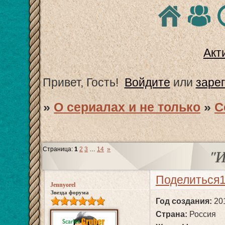
Акт
Привет, Гость!
Войдите
или
заре
»
О сериалах и не только
»
С
Страница:
1
2
3
…
14
»
"
Поделиться
Jennyorel
Звезда форума
Год создания:
20
Страна:
Россия