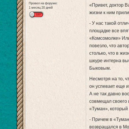
Провел на форуме:
«Привет, доктор В
1 месяц 20 дней
жизни к ним прил
- У нас такой отл
площадке все впят
«Комсомолке» Иль
повезло, что авто
столько, что в жи
шкуре интерна вы
Быковым.
Несмотря на то, ч
он успевает еще и
А не так давно в
совмещал своего 
«Туман», который 
- Причем в «Туман
возвращался в Мо