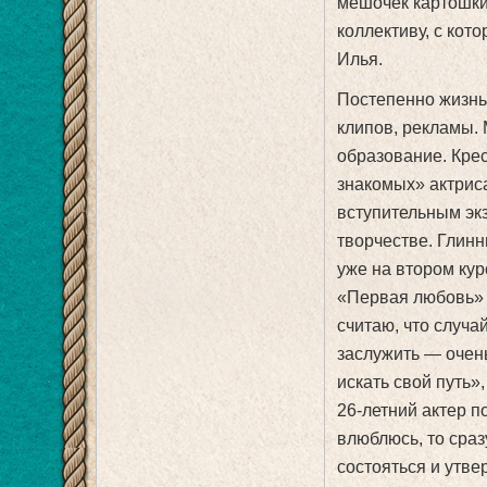
мешочек картошки 
коллективу, с кот
Илья.
Постепенно жизнь
клипов, рекламы. 
образование. Кре
знакомых» актриса
вступительным эк
творчестве. Глинн
уже на втором кур
«Первая любовь» 
считаю, что случа
заслужить — очень
искать свой путь»
26-летний актер п
влюблюсь, то сраз
состояться и утв