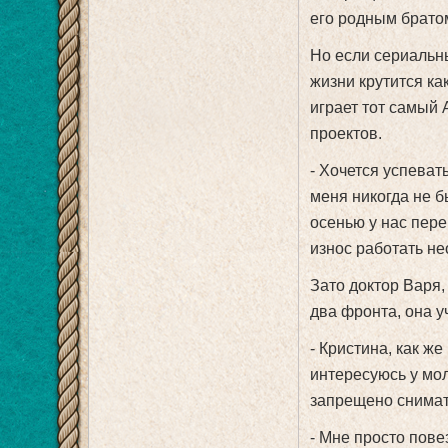
его родным братом
Но если сериальн
жизни крутится как
играет тот самый 
проектов.
- Хочется успевать
меня никогда не бы
осенью у нас пере
износ работать не
Зато доктор Варя,
два фронта, она у
- Кристина, как ж
интересуюсь у мол
запрещено снимать
- Мне просто пов