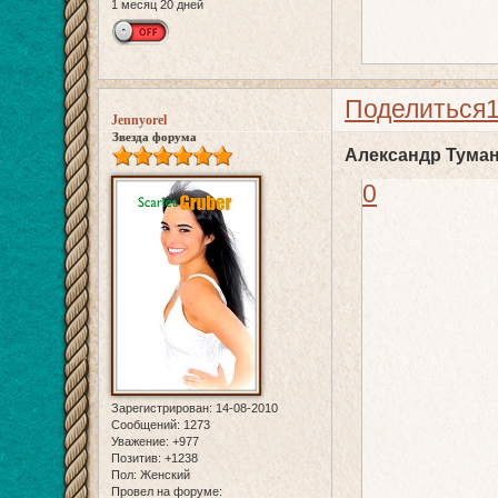
1 месяц 20 дней
Поделиться
Jennyorel
Звезда форума
Александр Туман
0
Зарегистрирован
: 14-08-2010
Сообщений:
1273
Уважение:
+977
Позитив:
+1238
Пол:
Женский
Провел на форуме: