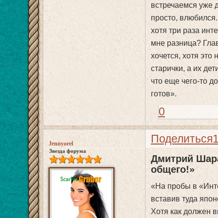
встречаемся уже 
просто, влюбился.
хотя три раза инт
мне разница? Глав
хочется, хотя это
старички, а их де
что еще чего-то д
готов».
0
Поделиться
Jennyorel
Звезда форума
Дмитрий Шара
общего!»
«На пробы в «Инт
вставив туда япон
Хотя как должен в