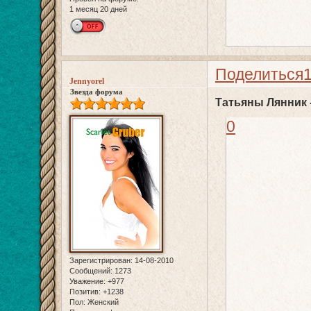
1 месяц 20 дней
Поделиться
Jennyorel
Звезда форума
Татьяны Лянник 
0
Зарегистрирован
: 14-08-2010
Сообщений:
1273
Уважение:
+977
Позитив:
+1238
Пол:
Женский