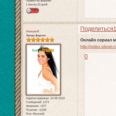
Провел на форуме:
1 месяц 20 дней
Поделиться
Jennyorel
Звезда форума
Онлайн сериал м
http://video.sibnet
0
Зарегистрирован
: 14-08-2010
Сообщений:
1273
Уважение:
+977
Позитив:
+1238
Пол:
Женский