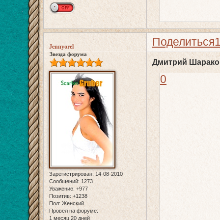
Поделиться
Jennyorel
Звезда форума
Дмитрий Шаракои
0
Зарегистрирован
: 14-08-2010
Сообщений:
1273
Уважение:
+977
Позитив:
+1238
Пол:
Женский
Провел на форуме:
1 месяц 20 дней