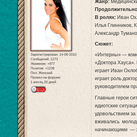
Жанр:
Медицински
Продолжительно
В ролях:
Иван Охл
Илья Глинников, 
Александр Туманов
Сюжет:
«Интерны» — коме
Зарегистрирован
: 14-08-2010
Сообщений:
1273
«Доктора Хауса».
Уважение:
+977
Позитив:
+1238
играет Иван Охло
Пол:
Женский
Провел на форуме:
играет роль докто
1 месяц 20 дней
руководителем пра
Главные герои сит
идиотские ситуаци
удовольствием за 
вживались молоды
начинающими — за