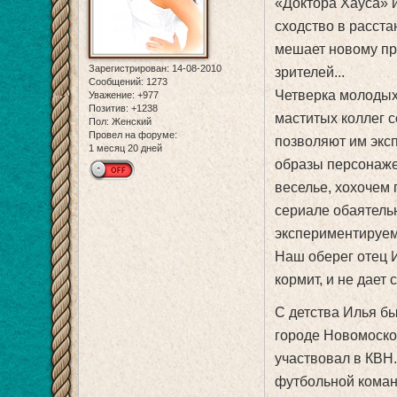
«Доктора Хауса» 
сходство в расст
мешает новому пр
Зарегистрирован
: 14-08-2010
зрителей...
Сообщений:
1273
Четверка молодых
Уважение:
+977
Позитив:
+1238
маститых коллег с
Пол:
Женский
Провел на форуме:
позволяют им экс
1 месяц 20 дней
образы персонаже
веселье, хохочем 
сериале обаятель
экспериментируем
Наш оберег отец 
кормит, и не дает
С детства Илья бы
городе Новомосков
участвовал в КВН
футбольной коман