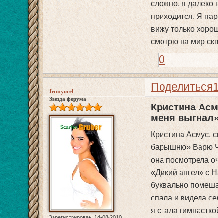
сложно, я далеко 
приходится. Я пар
вижу только хорош
смотрю на мир скв
0
Поделиться
Jennyorel
Звезда форума
Кристина Асму
меня выгнал
Кристина Асмус, 
барышню» Варю Чер
она посмотрела о
«Дикий ангел» с Н
буквально помеша
спала и видела се
я стала гимнастко
Зарегистрирован
: 14-08-2010