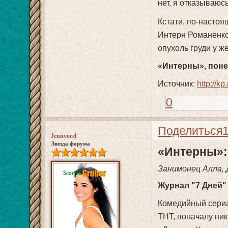
нет, я отказываюсь
Кстати, по-настоя
Интерн Романенко 
опухоль груди у ж
«Интерны», понед
Источник:
http://kp.
0
Поделиться
Jennyorel
Звезда форума
«Интерны»:
Занимонец Алла,
Журнал "7 Дней"
Комедийный сериа
ТНТ, поначалу ник