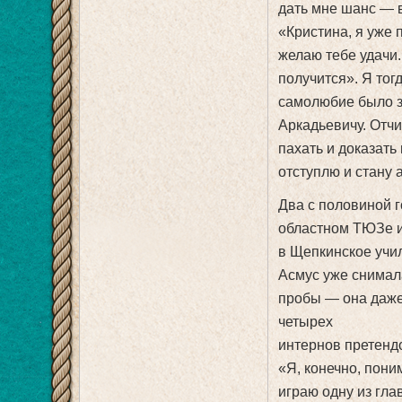
дать мне шанс — в
«Кристина, я уже 
желаю тебе удачи.
получится». Я тог
самолюбие было з
Аркадьевичу. Отч
пахать и доказать 
отступлю и стану 
Два с половиной 
областном ТЮЗе и
в Щепкинское учил
Асмус уже снимал
пробы — она даже 
четырех
интернов претенд
«Я, конечно, пони
играю одну из гла