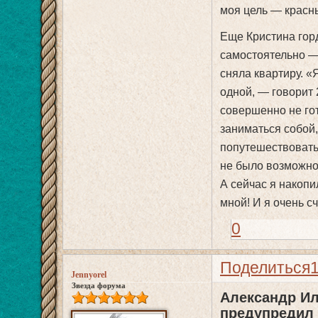
моя цель — красн
Еще Кристина горд
самостоятельно — 
сняла квартиру. «
одной, — говорит 
совершенно не гот
заниматься собой,
попутешествовать.
не было возможнос
А сейчас я накопи
мной! И я очень с
0
Поделиться
Jennyorel
Звезда форума
Александр Ил
предупредил 