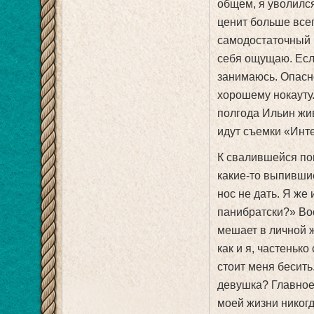
общем, я уволился
ценит больше всег
самодостаточный 
себя ощущаю. Есл
занимаюсь. Опасн
хорошему нокауту.
полгода Ильин жи
идут съемки «Инт
К свалившейся по
какие-то выпившие
нос не дать. Я же
панибратски?» Во
мешает в личной 
как и я, частеньк
стоит меня бесить
девушка? Главное,
моей жизни никогд