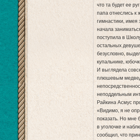
что та будет ее ру
папа отнеслись к 
гимнастики, имея 
начала заниматься
поступила в Школу
остальных девушек
безусловно, выде
купальнике, юбочк
И выглядела совс
плюшевым медведе
непосредственност
неподдельным инт
Райкина Асмус про
«Видимо, я не опр
показать. Но мне 
в уголочке и набл
сообщил, что прин