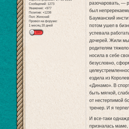
разочаровать, — 
Сообщений:
1273
Уважение:
+977
был непререкаемы
Позитив:
+1238
Пол:
Женский
Бауманский инстит
Провел на форуме:
потом ушел в биз
1 месяц 20 дней
успевала работать
дочерей. Жили мы 
родителям тяжело 
носила в себе сво
безусловно, сфор
целеустремленнос
ездила из Королев
«Динамо». В спор
быть мягкой, слаб
от нестерпимой бол
тренер. И я терпе
И все-таки однажд
призналась маме, 