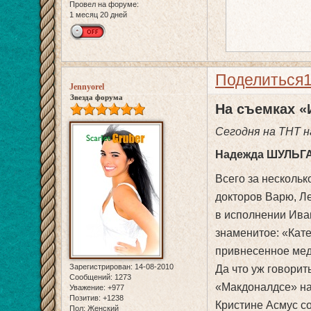
Провел на форуме:
1 месяц 20 дней
Поделиться
Jennyorel
Звезда форума
На съемках «
Сегодня на ТНТ 
Надежда ШУЛЬГА 
Всего за несколь
докторов Варю, Л
в исполнении Иван
знаменитое: «Кат
привнесенное мед
Зарегистрирован
: 14-08-2010
Да что уж говори
Сообщений:
1273
«Макдоналдсе» на 
Уважение:
+977
Позитив:
+1238
Кристине Асмус с
Пол:
Женский