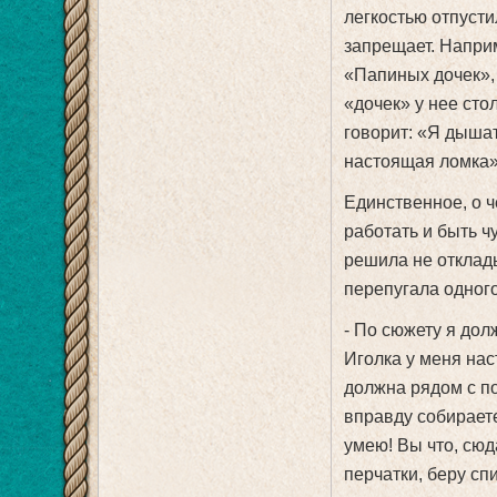
легкостью отпусти
запрещает. Наприм
«Папиных дочек», 
«дочек» у нее сто
говорит: «Я дышать
настоящая ломка»
Единственное, о 
работать и быть ч
решила не отклады
перепугала одного
- По сюжету я дол
Иголка у меня нас
должна рядом с по
вправду собираете
умею! Вы что, сюд
перчатки, беру спи