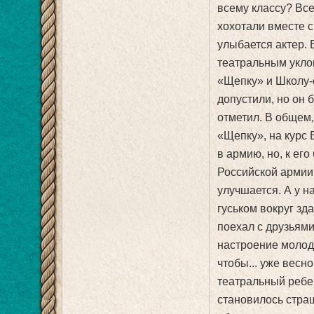
всему классу? Все
хохотали вместе 
улыбается актер. 
театральным укло
«Щепку» и Школу-
допустили, но он 
отметил. В общем,
«Щепку», на курс
в армию, но, к ег
Российской армии.
улучшается. А у н
гуськом вокруг зд
поехал с друзьями
настроение молодо
чтобы... уже весн
театральный ребен
становилось страш