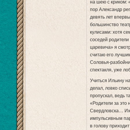
на шею с криком: 
пор Александр ре
девять лет впервы
большинство теат
кулисами: хотя се
соседей родители 
царевича» я смотр
считаю его лучшим
Соловья-разбойник
спектакля, уже ло
Учиться Ильину на
делал, ловко спис
пропускал, ведь т
«Родители за это 
Свердловска… Их с
импульсивным пар
в голову приходит