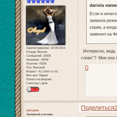
dariola напи
Если я ничего
заявила режис
серии, а когд
заменил на Ф
Зарегистрирован
: 15-08-2010
Интересно, ведь 
Откуда:
Москва
Сообщений:
18305
слове"? Мне она 
Уважение:
+8040
Позитив:
+9256
0
Пол:
Женский
Возраст:
41
[1985-01-05]
Мое имя:
Мария
Провел на форуме:
3 месяца 1 день
Поделиться
светурик
Активный участник