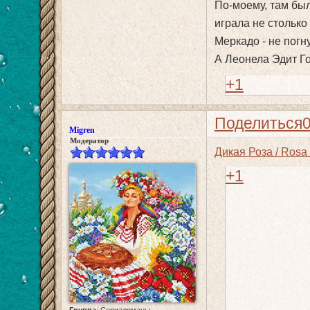
По-моему, там был
играла не столько 
Меркадо - не погн
А Леонела Эдит Г
+1
Поделиться
Migren
Модератор
Дикая Роза / Rosa
+1