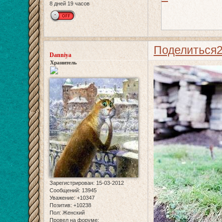
8 дней 19 часов
Поделиться
Danniya
Хранитель
Зарегистрирован
: 15-03-2012
Сообщений:
13945
Уважение:
+10347
Позитив:
+10238
Пол:
Женский
Провел на форуме: