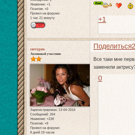
Уважение:
+1
Позитив:
+0
Провел на форуме:
+1
1 час 21 минуту
Поделиться
светурик
Активный участник
Все таки мне пер
заменили актрису
0
Зарегистрирован
: 13-04-2016
Сообщений:
264
Уважение:
+238
Позитив:
+9
Провел на форуме:
8 дней 19 часов