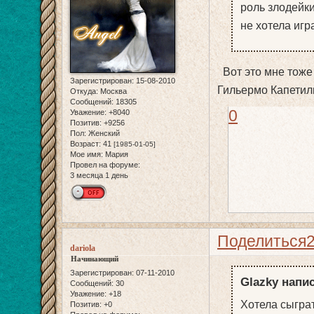
роль злодейки
не хотела игр
Вот это мне тоже 
Зарегистрирован
: 15-08-2010
Гильермо Капетил
Откуда:
Москва
Сообщений:
18305
0
Уважение:
+8040
Позитив:
+9256
Пол:
Женский
Возраст:
41
[1985-01-05]
Мое имя:
Мария
Провел на форуме:
3 месяца 1 день
Поделиться
dariola
Начинающий
Зарегистрирован
: 07-11-2010
Glazky напис
Сообщений:
30
Уважение:
+18
Хотела сыгра
Позитив:
+0