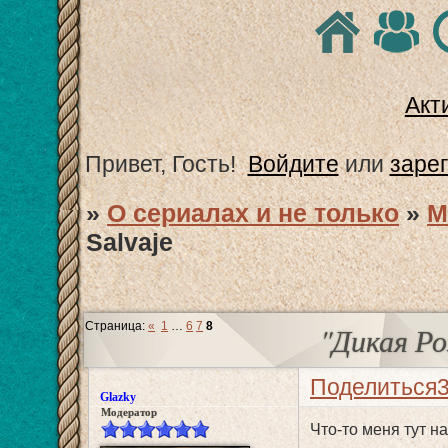
Акт
Привет, Гость!
Войдите
или
заре
»
О сериалах и не только
»
М
Salvaje
Страница:
«
1
…
6
7
8
"Дикая Роз
Поделиться
Glazky
Модератор
Что-то меня тут н