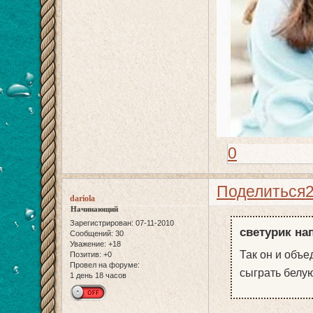
0
Поделиться
dariola
Начинающий
Зарегистрирован
: 07-11-2010
светурик нап
Сообщений:
30
Уважение:
+18
Так он и объе
Позитив:
+0
Провел на форуме:
сыграть белу
1 день 18 часов