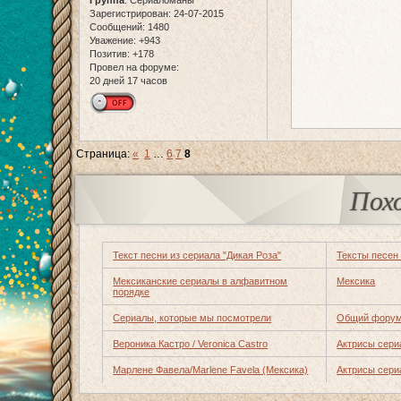
Группа
:
Сериаломаны
Зарегистрирован
: 24-07-2015
Сообщений:
1480
Уважение:
+943
Позитив:
+178
Провел на форуме:
20 дней 17 часов
Страница:
«
1
…
6
7
8
Пох
Текст песни из сериала "Дикая Роза"
Тексты песен
Мексиканские сериалы в алфавитном
Мексика
порядке
Сериалы, которые мы посмотрели
Общий форум
Вероника Кастро / Veronica Castro
Актрисы сери
Марлене Фавела/Marlene Favela (Мексика)
Актрисы сери