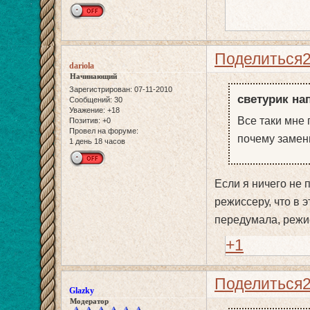
Поделиться
dariola
Начинающий
Зарегистрирован
: 07-11-2010
светурик нап
Сообщений:
30
Уважение:
+18
Все таки мне
Позитив:
+0
Провел на форуме:
почему замен
1 день 18 часов
Если я ничего не 
режиссеру, что в э
передумала, режи
+1
Поделиться
Glazky
Модератор