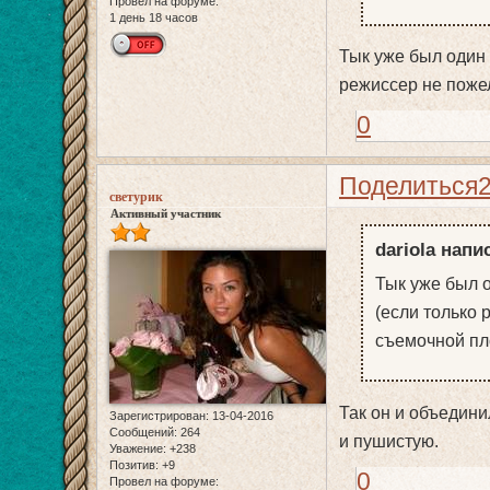
Провел на форуме:
1 день 18 часов
Тык уже был один р
режиссер не пожел
0
Поделиться
светурик
Активный участник
dariola напи
Тык уже был о
(если только 
съемочной пло
Так он и объедини
Зарегистрирован
: 13-04-2016
Сообщений:
264
и пушистую.
Уважение:
+238
Позитив:
+9
0
Провел на форуме: