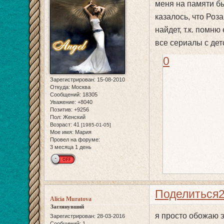
меня на памяти бы
казалось, что Роз
найдет, т.к. помн
все сериалы с де
0
Зарегистрирован
: 15-08-2010
Откуда:
Москва
Сообщений:
18305
Уважение:
+8040
Позитив:
+9256
Пол:
Женский
Возраст:
41
[1985-01-05]
Мое имя:
Мария
Провел на форуме:
3 месяца 1 день
Поделиться
Alicia Muratova
Заглянувший
я просто обожаю 
Зарегистрирован
: 28-03-2016
Сообщений:
1