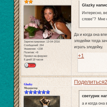
Glazky напис
Интересно, в
слове"? Мне 
Да и когда она вп
злодейки тогда за
Зарегистрирован
: 13-04-2016
Сообщений:
264
играть злодейку.
Уважение:
+238
Позитив:
+9
+1
Провел на форуме:
8 дней 19 часов
Поделиться
Glazky
Модератор
светурик нап
а и когда она