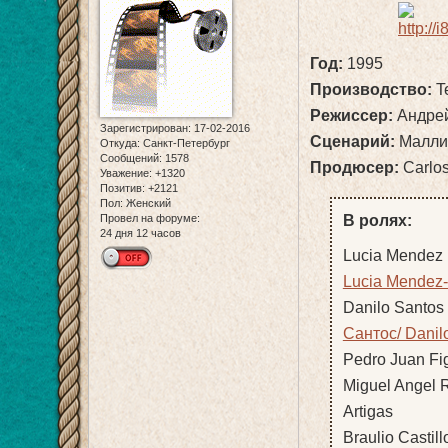
Год:
1995
Производство:
T
Режиссер:
Андрей
Зарегистрирован
: 17-02-2016
Сценарий:
Малли
Откуда:
Санкт-Петербург
Сообщений:
1578
Продюсер:
Carlo
Уважение:
+1320
Позитив:
+2121
Пол:
Женский
В ролях:
Провел на форуме:
24 дня 12 часов
Lucia Mendez (
Lucia Mendez
Danilo Santos 
Сантос/ Danil
Pedro Juan Fig
Miguel Angel R
Artigas
Braulio Castill