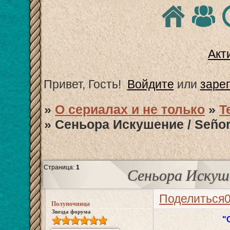
Акт
Привет, Гость!
Войдите
или
заре
»
О сериалах и не только
»
T
»
Сеньора Искушение / Señor
Страница:
1
Сеньора Искуше
Поделиться
Полуночница
Звезда форума
"