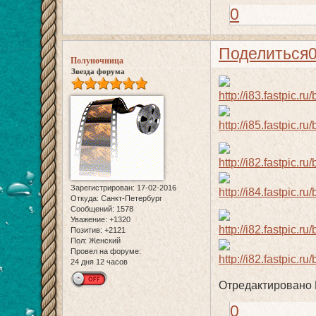
0
Поделиться
Полуночница
Звезда форума
Зарегистрирован
: 17-02-2016
Откуда:
Санкт-Петербург
Сообщений:
1578
Уважение:
+1320
Позитив:
+2121
Пол:
Женский
Провел на форуме:
24 дня 12 часов
Отредактировано П
0