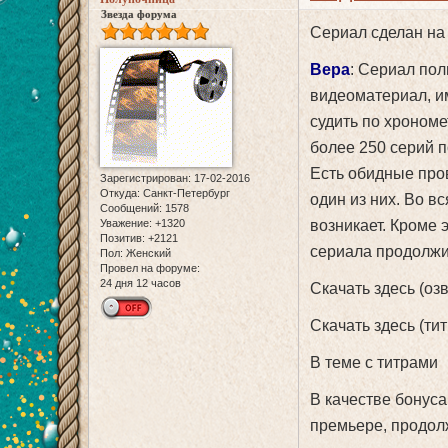
Звезда форума
Сериал сделан на 
Вера
: Сериал пол
видеоматериал, им
судить по хрономе
более 250 серий п
Есть обидные пров
Зарегистрирован
: 17-02-2016
Откуда:
Санкт-Петербург
один из них. Во в
Сообщений:
1578
возникает. Кроме 
Уважение:
+1320
Позитив:
+2121
сериала продолжи
Пол:
Женский
Провел на форуме:
24 дня 12 часов
Скачать здесь (оз
Скачать здесь (ти
В теме с титрами
В качестве бонус
премьере, продолж