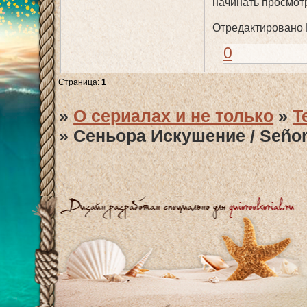
начинать просмотр
Отредактировано П
0
Страница:
1
»
О сериалах и не только
»
T
»
Сеньора Искушение / Señor