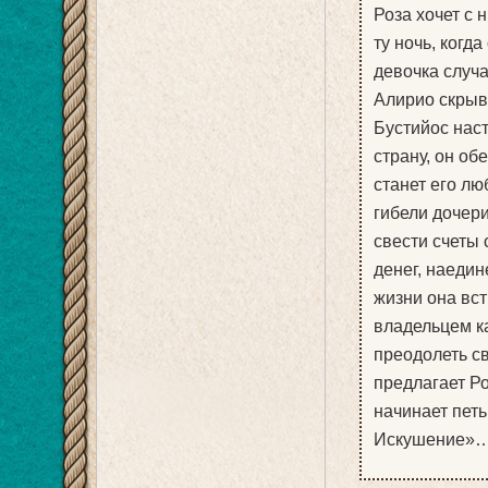
Роза хочет с 
ту ночь, когда
девочка случа
Алирио скрыва
Бустийос наст
страну, он об
станет его лю
гибели дочери
свести счеты 
денег, наедин
жизни она вст
владельцем ка
преодолеть с
предлагает Ро
начинает пет
Искушение»