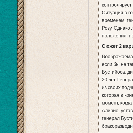
контролирует 
Ситуация в г
временем, ге
Розу. Однако 
положения, но
Сюжет 2 вар
Воображаемая
если бы не т
Бустийоса, ди
20 лет. Генер
из своих под
которая в кон
момент, когд
Алирио, устав
генерал Буст
бракоразводно