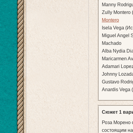
Manny Rodrigue
Zully Montero 
Montero
Isela Vega (Исе
Miguel Angel S
Machado
Alba Nydia Dia
Maricarmen Avi
Adamari Lope
Johnny Lozad
Gustavo Rodri
Anardis Vega 
Сюжет 1 вар
Роза Морено 
состоящим на