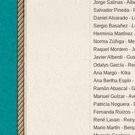
Jorge Salinas - Alb
Salvador Pineda -
Daniel Alvarado -
Sergio Basañez - 
Herminia Martínez 
Norma Zúñiga - Me
Raquel Montero - Ju
Javier Alberdi - Gu
Odalys García - Re
Ana Margo - Kika
Ana Bertha Espín -
Ramón Abascal - 
Manuel Guízar - Av
Patricia Noguera -
Fernanda Ruizos - 
René Lavan - Ron
Mario Martín - Ben