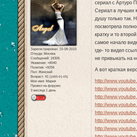
сериал с Артуро П
Сериал в лучших 
душу только так. 
посмотрела полнос
кратку и то второ
самое начало виде
Зарегистрирован
: 15-08-2010
где- то видел ссы
Откуда:
Москва
не привыкать на 
Сообщений:
18305
Уважение:
+8040
Позитив:
+9256
А вот краткая вер
Пол:
Женский
Возраст:
41
[1985-01-05]
http://www.youtub
Мое имя:
Мария
Провел на форуме:
http://www.youtub
3 месяца 1 день
http://www.youtub
http://www.youtub
http://www.youtub
http://www.youtub
http://www.youtub
http://www.youtub