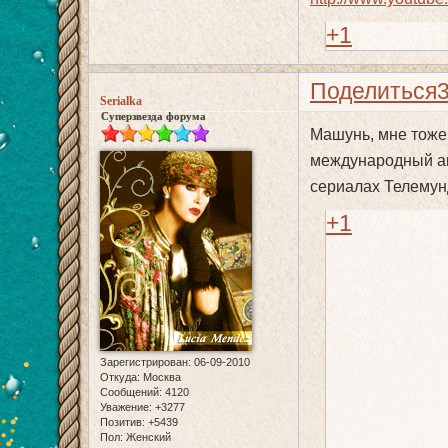
+1
Поделиться
Serialka
Суперзвезда форума
Машунь, мне тоже 
международный ак
сериалах Телемунд
+1
Зарегистрирован
: 06-09-2010
Откуда:
Москва
Сообщений:
4120
Уважение:
+3277
Позитив:
+5439
Пол:
Женский