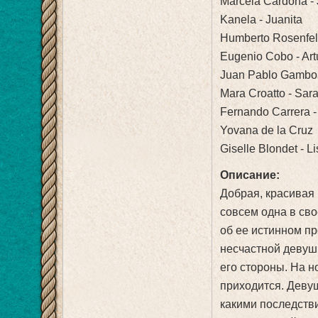
Marcela Cardona -
Kanela - Juanita
Humberto Rosenfel
Eugenio Cobo - Art
Juan Pablo Gamboa
Mara Croatto - Sar
Fernando Carrera -
Yovana de la Cruz
Giselle Blondet - L
Описание:
Добрая, красивая
совсем одна в сво
об ее истинном п
несчастной девуш
его стороны. На н
приходится. Девуш
какими последстви