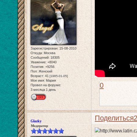
Зарегистрирован
: 15-08-2010
Откуда:
Москва
Сообщений:
18305
Уважение:
+8040
Позитив:
+9256
Пол:
Женский
Возраст:
41
[1985-01-05]
Мое имя:
Мария
0
Провел на форуме:
3 месяца 1 день
Поделиться
Glazky
Модератор