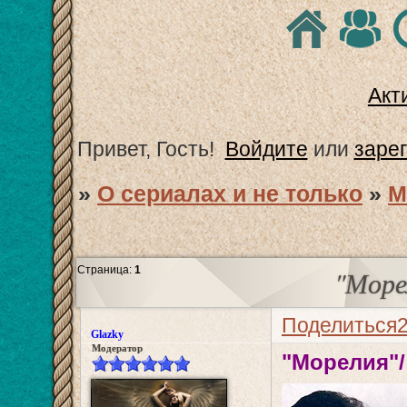
Акт
Привет, Гость!
Войдите
или
заре
»
О сериалах и не только
»
М
Страница:
1
"Море
Поделиться
Glazky
Модератор
"Морелия"/