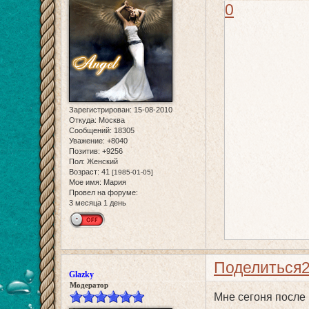
0
Зарегистрирован
: 15-08-2010
Откуда:
Москва
Сообщений:
18305
Уважение:
+8040
Позитив:
+9256
Пол:
Женский
Возраст:
41
[1985-01-05]
Мое имя:
Мария
Провел на форуме:
3 месяца 1 день
Поделиться
Glazky
Модератор
Мне сегоня после