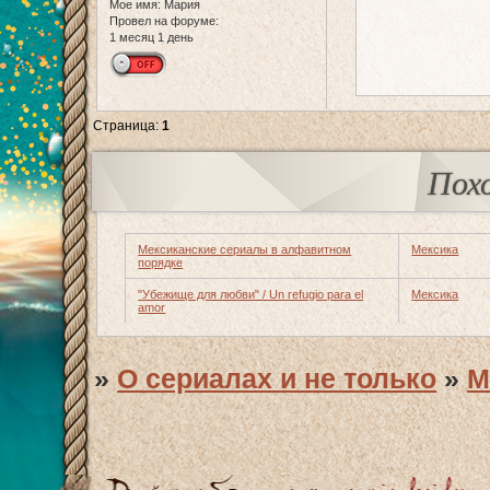
Мое имя:
Мария
Провел на форуме:
1 месяц 1 день
Страница:
1
Пох
Мексиканские сериалы в алфавитном
Мексика
порядке
"Убежище для любви" / Un refugio para el
Мексика
amor
»
О сериалах и не только
»
М