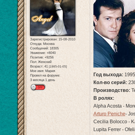
Зарегистрирован
: 15-08-2010
Откуда:
Москва
Сообщений:
18305
Уважение:
+8040
Позитив:
+9256
Пол:
Женский
Возраст:
41
[1985-01-05]
Мое имя:
Мария
Год выхода:
1995
Провел на форуме:
3 месяца 1 день
Кол-во серий:
23
Производство:
T
В ролях:
Alpha Acosta - Mor
Arturo Peniche
- Jo
Cecilia Bolocco - 
Lupita Ferrer - Of