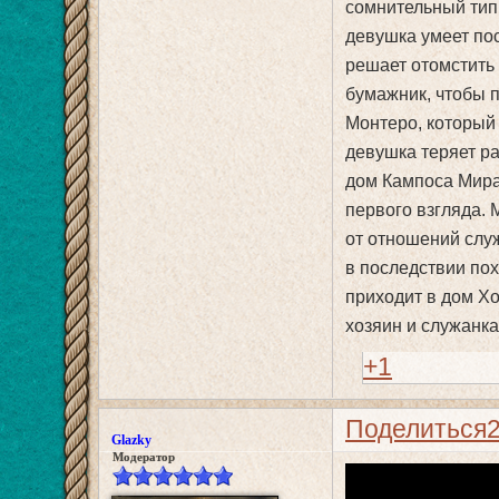
сомнительный тип 
девушка умеет пос
решает отомстить
бумажник, чтобы 
Монтеро, который 
девушка теряет ра
дом Кампоса Миран
первого взгляда.
от отношений служ
в последствии по
приходит в дом Хо
хозяин и служанка
+1
Поделиться
Glazky
Модератор