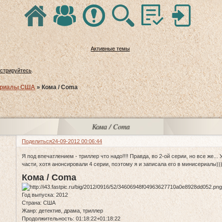
Активные темы
истрируйтесь
.
риалы США
»
Кома / Coma
Кома / Coma
Поделиться
24-09-2012 00:06:44
Я под впечатлением - триллер что надо!!!! Правда, во 2-ой серии, но все же... 
части, хотя анонсировали 4 серии, поэтому я и записала его в минисериалы))
Кома / Coma
Год выпуска: 2012
Страна: США
Жанр: детектив, драма, триллер
Продолжительность: 01:18:22+01:18:22