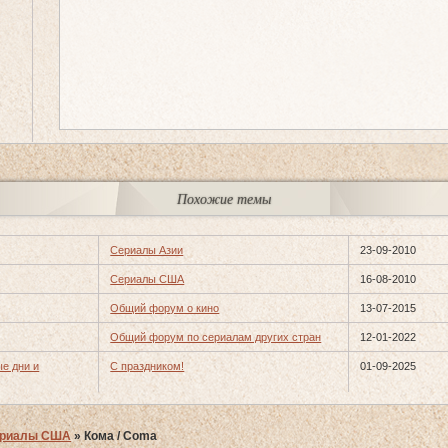
Похожие темы
Сериалы Азии
23-09-2010
Сериалы США
16-08-2010
Общий форум о кино
13-07-2015
Общий форум по сериалам других стран
12-01-2022
ые дни и
С праздником!
01-09-2025
риалы США
»
Кома / Coma