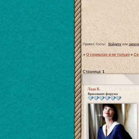
Привет, Гость!
Войдите
или
зарег
»
О сериалах и не только
»
Се
Страница:
1
Лада К.
Бриллиант форума