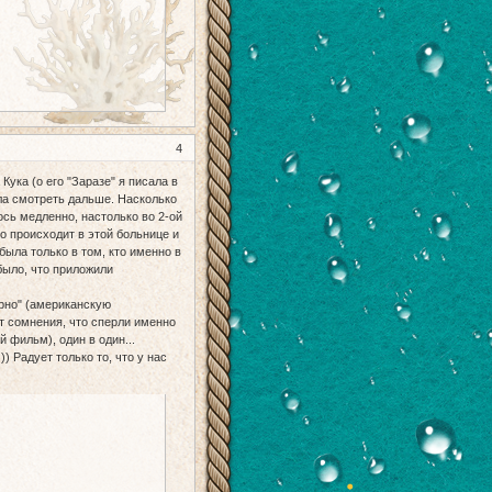
4
Кука (о его "Заразе" я писала в
ила смотреть дальше. Насколько
ось медленно, настолько во 2-ой
о происходит в этой больнице и
была только в том, кто именно в
было, что приложили
арно" (американскую
т сомнения, что сперли именно
 фильм), один в один...
) Радует только то, что у нас