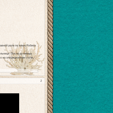
авной роли по книге Робина
ольнице. После рутинных
о на операционном столе.
2