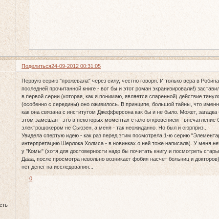
Поделиться
24-09-2012 00:31:05
Первую серию "прожевала" через силу, честно говоря. И только вера в Робина 
последней прочитанной книге - вот бы и этот роман экранизировали!) застав
в первой серии (которая, как я понимаю, является спаренной) действие тянул
(особенно с середины) оно оживилось. В принципе, большой тайны, что именн
как она связана с институтом Джефферсона как бы и не было. Может, загадка 
этом замешан - это в некоторых моментах стало откровением - впечатление 
электрошокером не Сьюзен, а меня - так неожиданно. Но был и сюрприз...
Увидела спертую идею - как раз перед этим посмотрела 1-ю серию "Элемент
интерпретацию Шерлока Холмса - в новинках о ней тоже написала). У меня не
у "Комы" (хотя для достоверности надо бы почитать книгу и посмотреть старый
Дааа, после просмотра невольно возникает фобия насчет больниц и докторов))
нет денег на исследования...
0
сть