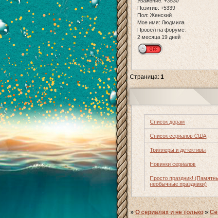
Уважение:
+3530
Позитив:
+5339
Пол:
Женский
Мое имя:
Людмила
Провел на форуме:
2 месяца 19 дней
Страница:
1
Список дорам
Список сериалов США
Триллеры и детективы
Новинки сериалов
Просто праздник! (Памятн
необычные праздники)
»
О сериалах и не только
»
Се