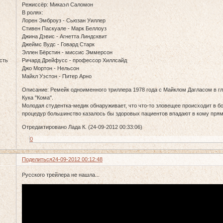
Режиссёр: Микаэл Саломон
В ролях:
Лорен Эмброуз - Сьюзан Уиллер
Стивен Паскуале - Марк Беллоуз
Джина Дэвис - Агнетта Линдсквит
Джеймс Вудс - Говард Старк
Эллен Бёрстин - миссис Эммерсон
сть
Ричард Дрейфусс - профессор Хиллсайд
Джо Мортон - Нельсон
Майкл Уэстон - Питер Арно
Описание: Ремейк одноименного триллера 1978 года с Майклом Дагласом в гл
Кука "Кома".
Молодая студентка-медик обнаруживает, что что-то зловещее происходит в б
процедур большинство казалось бы здоровых пациентов впадают в кому прям
Отредактировано Лада К. (24-09-2012 00:33:06)
0
Поделиться
24-09-2012 00:12:48
Русского трейлера не нашла...