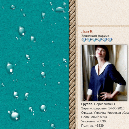
Лада К.
Бриллиант форума
Группа
:
Сериаломаны
Зарегистрирован
: 14-08-2010
Откуда:
Украина, Киевская обла
Сообщений:
8594
Уважение:
+3530
Позитив:
+5339