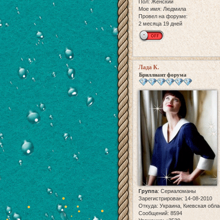
Пол:
Женский
Мое имя:
Людмила
Провел на форуме:
2 месяца 19 дней
Лада К.
Бриллиант форума
Группа
:
Сериаломаны
Зарегистрирован
: 14-08-2010
Откуда:
Украина, Киевская обла
Сообщений:
8594