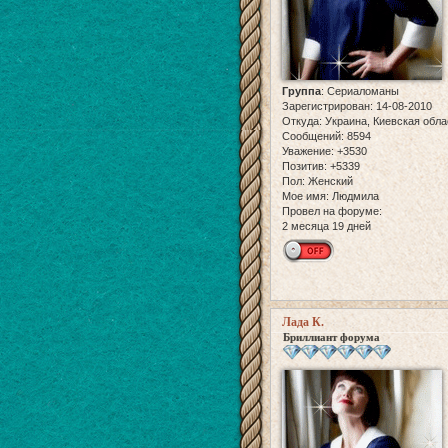
Группа
:
Сериаломаны
Зарегистрирован
: 14-08-2010
Откуда:
Украина, Киевская обла
Сообщений:
8594
Уважение:
+3530
Позитив:
+5339
Пол:
Женский
Мое имя:
Людмила
Провел на форуме:
2 месяца 19 дней
Лада К.
Бриллиант форума