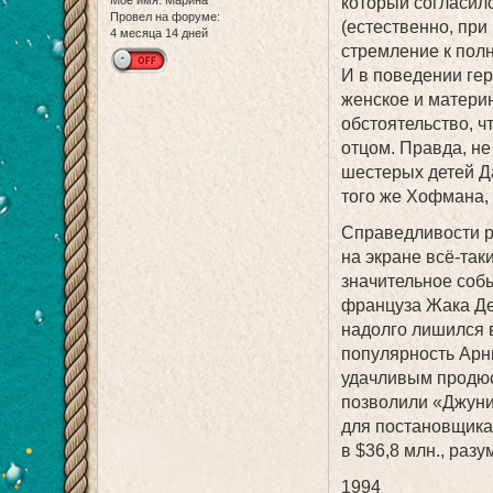
который согласил
Провел на форуме:
(естественно, при
4 месяца 14 дней
стремление к пол
И в поведении гер
женское и материн
обстоятельство, ч
отцом. Правда, не
шестерых детей Да
того же Хофмана, 
Справедливости р
на экране всё-та
значительное собы
француза Жака Де
надолго лишился 
популярность Арн
удачливым продюс
позволили «Джунио
для постановщика
в $36,8 млн., раз
1994