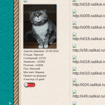
Зарегистрирован
: 10-08-2010
Откуда:
Харьков
Сообщений:
13723
Уважение:
+10369
Позитив:
+14658
Пол:
Женский
Мое имя:
Марина
Провел на форуме:
4 месяца 14 дней