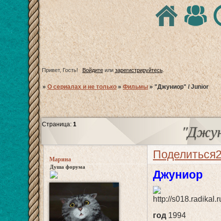
Привет, Гость!
Войдите
или
зарегистрируйтесь
.
»
О сериалах и не только
»
Фильмы
»
"Джуниор" / Junior
Страница:
1
"Джун
Поделиться
Марина
Душа форума
Джуниор
год
1994