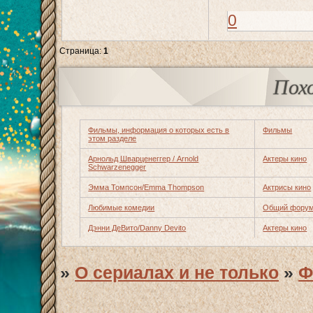
0
Страница:
1
Пох
Фильмы, информация о которых есть в
Фильмы
этом разделе
Арнольд Шварценеггер / Arnold
Актеры кино
Schwarzenegger
Эмма Томпсон/Emma Thompson
Актрисы кино
Любимые комедии
Общий форум
Дэнни ДеВито/Danny Devito
Актеры кино
»
О сериалах и не только
»
Ф