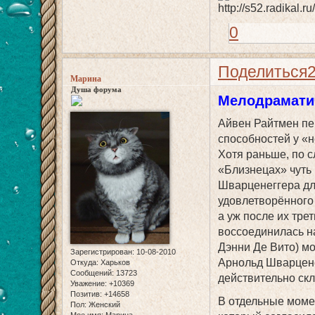
0
Поделиться
Марина
Душа форума
Мелодрамати
Айвен Райтмен пе
способностей у «
Хотя раньше, по 
«Близнецах» чуть 
Шварценеггера для
удовлетворённого
а уж после их тре
воссоединилась н
Дэнни Де Вито) мо
Зарегистрирован
: 10-08-2010
Арнольд Шварцене
Откуда:
Харьков
Сообщений:
13723
действительно ск
Уважение:
+10369
Позитив:
+14658
В отдельные моме
Пол:
Женский
Мое имя:
Марина