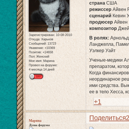
страна
США
режиссер
Айвен 
сценарий
Кевин У
продюсер
Айвен 
композитор
Джей
Зарегистрирован
: 10-08-2010
В ролях:
Арнольд 
Откуда:
Харьков
Сообщений:
13723
Ланджелла, Памел
Уважение:
+10369
Уэлкер Уайт
Позитив:
+14658
Пол:
Женский
Ученые-медики Ал
Мое имя:
Марина
Провел на форуме:
препаратом, кото
4 месяца 14 дней
Когда финансиров
неординарное реш
ими средства. Вы
ее в тело Хесса,
+1
Поделиться
Марина
Душа форума