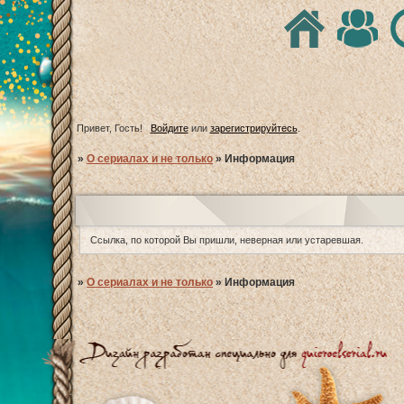
Привет, Гость!
Войдите
или
зарегистрируйтесь
.
»
О сериалах и не только
»
Информация
Ссылка, по которой Вы пришли, неверная или устаревшая.
»
О сериалах и не только
»
Информация