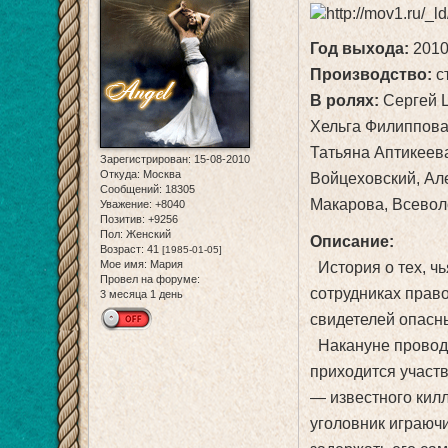
Год выхода:
201
Производство:
с
В ролях:
Сергей Ц
Хельга Филиппова
Татьяна Аптикеев
Зарегистрирован
: 15-08-2010
Откуда:
Москва
Войцеховский, Ал
Сообщений:
18305
Макарова, Всевол
Уважение:
+8040
Позитив:
+9256
Пол:
Женский
Описание:
Возраст:
41
[1985-01-05]
Мое имя:
Мария
История о тех, чь
Провел на форуме:
сотрудниках прав
3 месяца 1 день
свидетелей опасн
Накануне провод
приходится участ
— известного килл
уголовник играюч