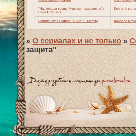
"Настоящая кровь: Мертвы, пока светло" /
Книги по мот
Dead Until Dark
Вавилонская Башня" (Книга 2 - Месть)
Книги по мот
»
О сериалах и не только
»
С
защита"