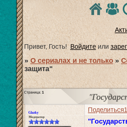
Акт
Привет, Гость!
Войдите
или
заре
»
О сериалах и не только
»
С
защита"
Страница:
1
"Государс
Поделиться
Glazky
Модератор
"Государст