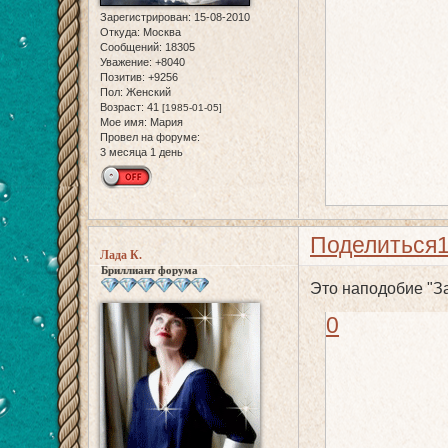
Зарегистрирован
: 15-08-2010
Откуда:
Москва
Сообщений:
18305
Уважение:
+8040
Позитив:
+9256
Пол:
Женский
Возраст:
41
[1985-01-05]
Мое имя:
Мария
Провел на форуме:
3 месяца 1 день
Поделиться
Лада К.
Бриллиант форума
Это наподобие "З
0