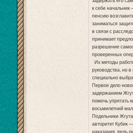
задержать его сам
к себе начальник 
пенсию возглавит
заниматься защит
в связи с расслед
принимает предло
разрешение самос
проверенных опер
Их методы работ
руководства, но в
специально выбрал
Первое дело ново
задержанием Жгут
помочь упрятать к
восьмилетний маль
Подельники Жгута
авторитет Кубик —
наказания, ведь о