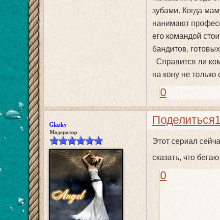
зубами. Когда мам
нанимают профес
его командой стои
бандитов, готовых
Справится ли ком
на кону не только
0
Поделиться
Glazky
Модератор
Этот сериал сейча
сказать, что бега
0