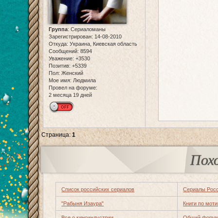
Группа
:
Сериаломаны
Зарегистрирован
: 14-08-2010
Откуда:
Украина, Киевская область
Сообщений:
8594
Уважение:
+3530
Позитив:
+5339
Пол:
Женский
Мое имя:
Людмила
Провел на форуме:
2 месяца 19 дней
Страница:
1
Пох
Список российских сериалов
Сериалы Рос
"Рабыня Изаура"
Книги по мот
Все о киноиндустрии
Общий форум