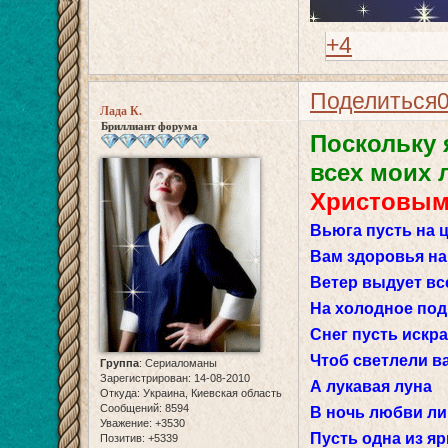
+4
Поделиться
Лада К.
Бриллиант форума
Поскольку 
всех моих
Христовым
Вьюга пусть на 
Вам здоровья на
Ветер выдует вс
На холодное под
Снег пусть искр
Чтоб светлели в
Группа
:
Сериаломаны
Зарегистрирован
: 14-08-2010
А лукавая луна
Откуда:
Украина, Киевская область
Сообщений:
8594
В ночь любви ли
Уважение:
+3530
Пусть одна из яр
Позитив:
+5339