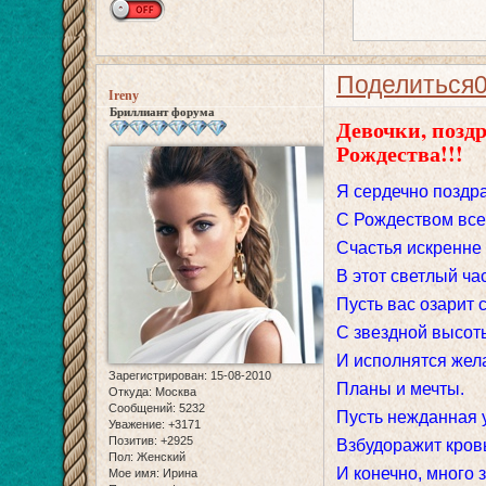
Поделиться
Ireny
Бриллиант форума
Девочки, позд
Рождества!!!
Я сердечно поздр
С Рождеством все
Счастья искренне
В этот светлый час
Пусть вас озарит 
С звездной высот
И исполнятся жел
Зарегистрирован
: 15-08-2010
Планы и мечты.
Откуда:
Москва
Сообщений:
5232
Пусть нежданная 
Уважение:
+3171
Позитив:
+2925
Взбудоражит кров
Пол:
Женский
И конечно, много 
Мое имя:
Ирина