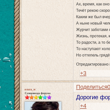
Ах, время, как оно
Течёт рекою скоро
Каким же был вче
А ныне новый чел
Журчит заботами 
Жизнь, протекая, к
То радости, а то б
То наступают холо
Но оттепель грядё
Отредактировано m
+3
Поделиться
ольга_м
Суперзвезда форума
Дорогие фо
+4