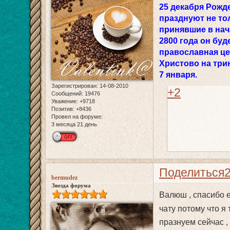
25 декабря Рожд
празднуют не то
принявшие в нач
2800 года он буд
православная це
Христово на три
7 января.
Зарегистрирован
: 14-08-2010
+2
Сообщений:
19476
Уважение:
+9718
Позитив:
+8436
Провел на форуме:
3 месяца 21 день
Поделиться
bermudez
Звезда форума
Валюш , спасибо 
чату потому что я
празнуем сейчас , 