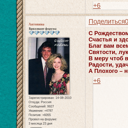
+6
Поделиться
Антонина
Бриллиант форума
С Рождество
Счастья и зд
Благ вам все
Святости, лу
В меру чтоб в
Радости, уда
А Плохого – н
+6
Зарегистрирован
: 14-08-2010
Откуда:
Россия
Сообщений:
9927
Уважение:
+4787
Позитив:
+6055
Провел на форуме:
3 месяца 23 дня