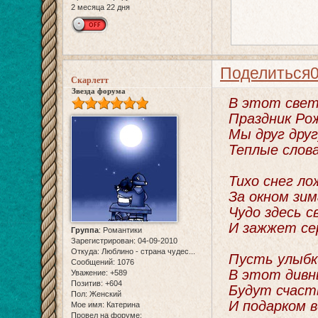
2 месяца 22 дня
Поделиться
Скарлетт
Звезда форума
В этот светл
Праздник Ро
Мы друг друг
Теплые слова
Тихо снег ло
За окном зим
Чудо здесь с
И зажжет се
Группа
:
Романтики
Зарегистрирован
: 04-09-2010
Откуда:
Люблино - страна чудес...
Пусть улыбк
Сообщений:
1076
В этот дивн
Уважение:
+589
Позитив:
+604
Будут счаст
Пол:
Женский
И подарком в
Мое имя:
Катерина
Провел на форуме: