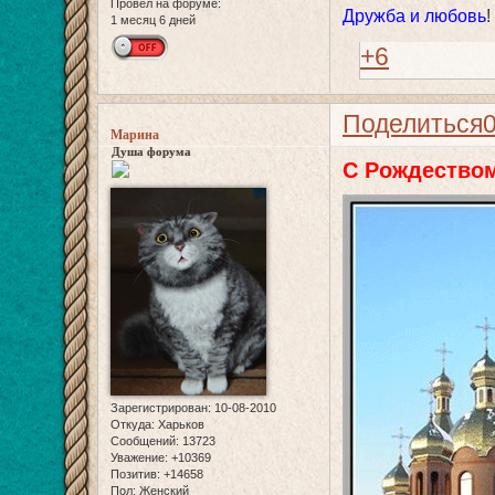
Провел на форуме:
Дружба и любовь
!
1 месяц 6 дней
+6
Поделиться
Марина
Душа форума
С Рождеством 
Зарегистрирован
: 10-08-2010
Откуда:
Харьков
Сообщений:
13723
Уважение:
+10369
Позитив:
+14658
Пол:
Женский