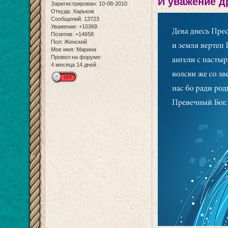
И уважение д
Зарегистрирован
: 10-08-2010
Откуда:
Харьков
Сообщений:
13723
Уважение:
+10369
Позитив:
+14658
Пол:
Женский
Мое имя:
Марина
Провел на форуме:
4 месяца 14 дней