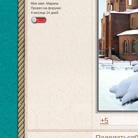
Мое имя:
Марина
Провел на форуме:
4 месяца 14 дней
+5
Поделиться