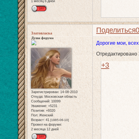
1 месяц 6 дней
Поделиться
Златовласка
Душа форума
Дорогие мои, всех 
Отредактировано З
+3
Зарегистрирован
: 14-08-2010
Откуда:
Московская область
Сообщений:
10099
Уважение:
+5231
Позитив:
+9320
Пол:
Женский
Возраст:
41
[1985-06-10]
Провел на форуме:
2 месяца 12 дней