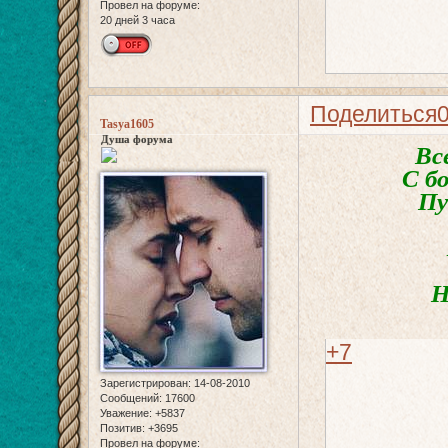
Провел на форуме:
20 дней 3 часа
Поделиться
Tasya1605
Душа форума
Вс
С б
Пу
Н
+7
Зарегистрирован
: 14-08-2010
Сообщений:
17600
Уважение:
+5837
Позитив:
+3695
Провел на форуме: