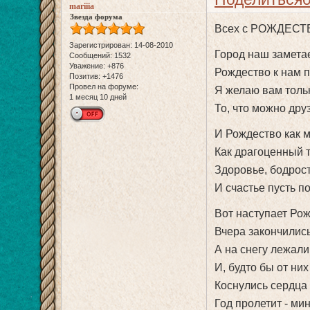
mariiia
Звезда форума
Всех с РОЖДЕСТ
Зарегистрирован
: 14-08-2010
Город наш замета
Сообщений:
1532
Уважение:
+876
Рождество к нам п
Позитив:
+1476
Провел на форуме:
Я желаю вам толь
1 месяц 10 дней
То, что можно дру
И Рождество как м
Как драгоценный 
Здоровье, бодрост
И счастье пусть п
Вот наступает Рож
Вчера закончилис
А на снегу лежали
И, будто бы от них
Коснулись сердца 
Год пролетит - мин