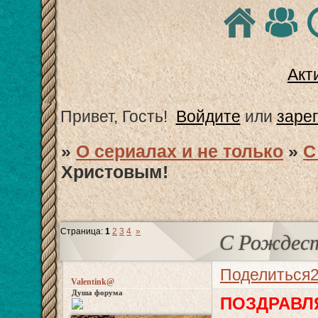
Акт
Привет, Гость!
Войдите
или
заре
»
О сериалах и не только
»
С
Христовым!
Страница:
1
2
3
4
»
С Рождес
Поделиться
Valentink@
Душа форума
ПОЗДРАВЛ