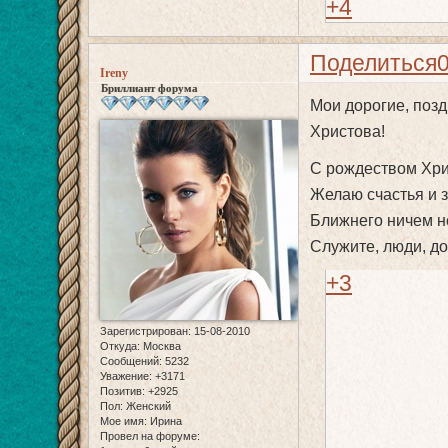
+4
Поделиться
Ireny
Бриллиант форума
Мои дорогие, поз
Христова!
С рождеством Хри
Желаю счастья и 
Ближнего ничем н
Служите, люди, д
+3
Зарегистрирован
: 15-08-2010
Откуда:
Москва
Сообщений:
5232
Уважение:
+3171
Позитив:
+2925
Пол:
Женский
Мое имя:
Ирина
Провел на форуме: