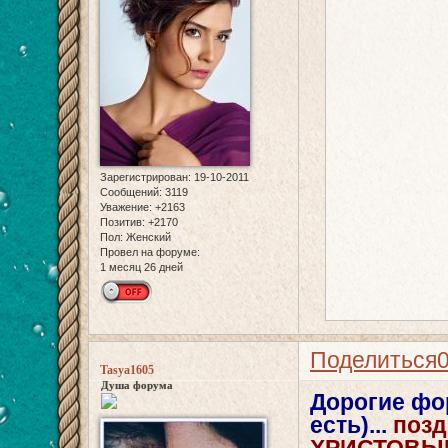
Зарегистрирован
: 19-10-2011
Сообщений:
3119
Уважение:
+2163
Позитив:
+2170
Пол:
Женский
Провел на форуме:
1 месяц 26 дней
Поделиться
Tasya1605
Душа форума
Дорогие фор
есть)...
поз
ХРИСТОВЫМ!