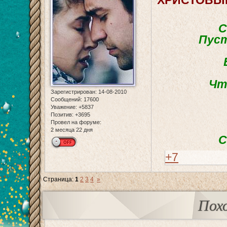
С
Пуст
Чт
Зарегистрирован
: 14-08-2010
Сообщений:
17600
Уважение:
+5837
Позитив:
+3695
Провел на форуме:
2 месяца 22 дня
С
+7
Страница:
1
2
3
4
»
Пох