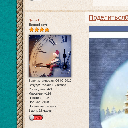
Поделиться
Даша С.
Верный друг
Зарегистрирован
: 04-09-2010
Откуда:
Россия г. Самара
Сообщений:
421
Уважение:
+114
Позитив:
+125
Пол:
Женский
Провел на форуме:
1 день 18 часов