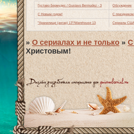
Густаво Бермудес / Gustavo Bermudez - 3
Обсуждение
С Новым годом!
С праздником
"Хранилище (ангар) 13"/Warehouse 13
Сериалы СШ
»
О сериалах и не только
»
С
Христовым!