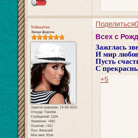
Поделиться
YulianaSun
Звезда форума
Всех с Рожд
Зажглась зве
И мир любо
Пусть счаст
С прекрасн
+5
Зарегистрирован
: 14-08-2010
Откуда:
Тамбов
Сообщений:
1104
Уважение:
+682
Позитив:
+321
Пол:
Женский
Мое имя:
Юля