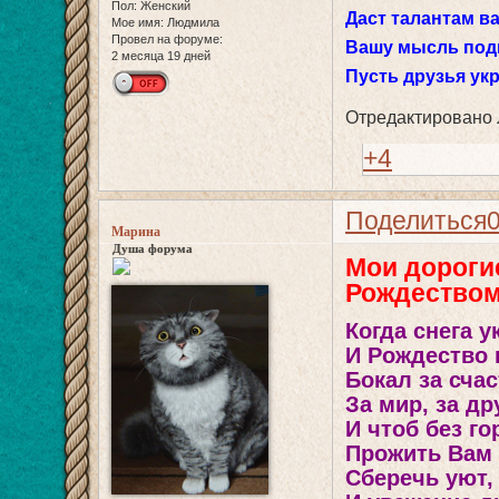
Пол:
Женский
Даст талантам в
Мое имя:
Людмила
Провел на форуме:
Вашу мысль под
2 месяца 19 дней
Пусть друзья укр
Отредактировано Л
+4
Поделиться
Марина
Душа форума
Мои дороги
Рождеством
Когда снега 
И Рождество 
Бокал за сча
За мир, за др
И чтоб без г
Прожить Вам 
Сберечь уют,