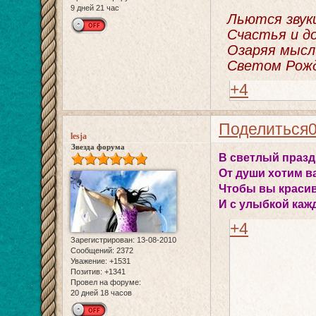
9 дней 21 час
Льются звуки
Счастья и до
Озаряя мысл
Светом Рожд
+4
Поделиться
lesja
Звезда форума
В светлый празд
От души хотим в
Чтобы вы краси
И с улыбкой каж
+4
Зарегистрирован
: 13-08-2010
Сообщений:
2372
Уважение:
+1531
Позитив:
+1341
Провел на форуме:
20 дней 18 часов