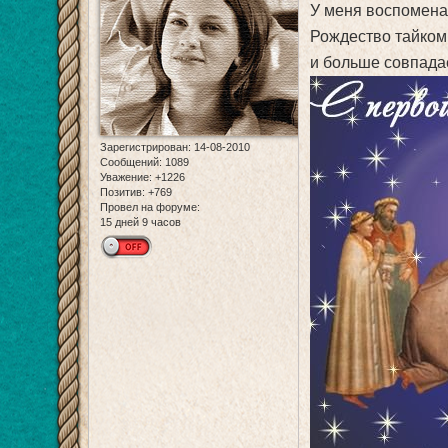
У меня воспоменан
Рождество тайком 
и больше совпадае
Зарегистрирован
: 14-08-2010
Сообщений:
1089
Уважение:
+1226
Позитив:
+769
Провел на форуме:
15 дней 9 часов