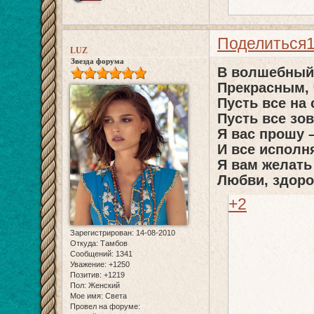
Поделиться
LUZ
Звезда форума
В волшебный 
Прекрасным,
Пусть все на 
Пусть все зо
Я вас прошу –
И все исполн
Я вам желать
Любви, здоро
+2
Зарегистрирован
: 14-08-2010
Откуда:
Тамбов
Сообщений:
1341
Уважение:
+1250
Позитив:
+1219
Пол:
Женский
Мое имя:
Света
Провел на форуме: