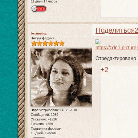
11 дней 17 часов
Поделиться
bermudez
Звезда форума
Отредактировано b
+2
Зарегистрирован
: 14-08-2010
Сообщений:
1089
Уважение:
+1226
Позитив:
+769
Провел на форуме:
15 дней 9 часов