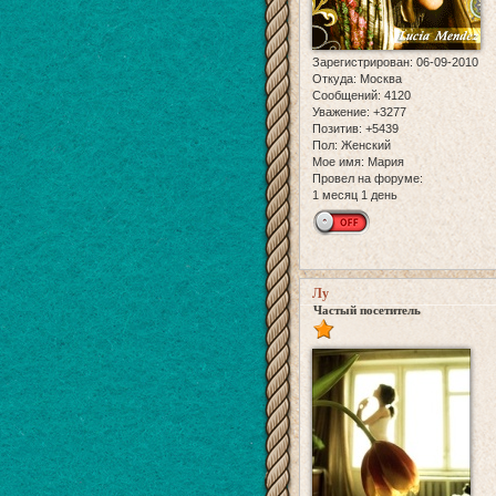
Зарегистрирован
: 06-09-2010
Откуда:
Москва
Сообщений:
4120
Уважение:
+3277
Позитив:
+5439
Пол:
Женский
Мое имя:
Мария
Провел на форуме:
1 месяц 1 день
Лу
Частый посетитель