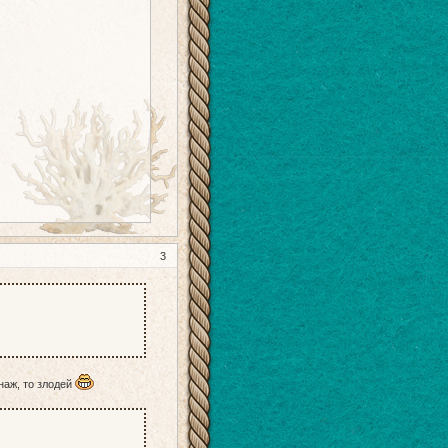
3
наж, то злодей