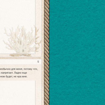
5
необычно для меня, потому что,
а напрягает. Ладно еще
ыном будет, не нра мне.