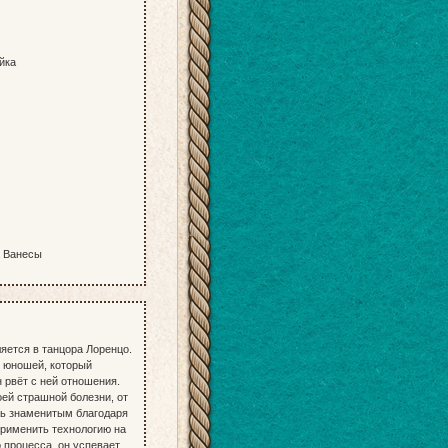
йка
а Ванесы
яется в танцора Лоренцо.
с юношей, который
н рвёт с ней отношения.
оей страшной болезни, от
ать знаменитым благодаря
применить технологию на
 процесса, он успевает