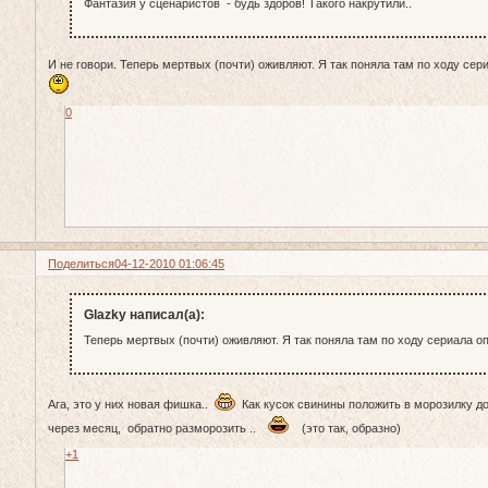
Фантазия у сценаристов - будь здоров! Такого накрутили..
И не говори. Теперь мертвых (почти) оживляют. Я так поняла там по ходу сер
0
Поделиться
04-12-2010 01:06:45
Glazky написал(а):
Теперь мертвых (почти) оживляют. Я так поняла там по ходу сериала оп
Ага, это у них новая фишка..
Как кусок свинины положить в морозилку до
через месяц, обратно разморозить ..
(это так, образно)
+1