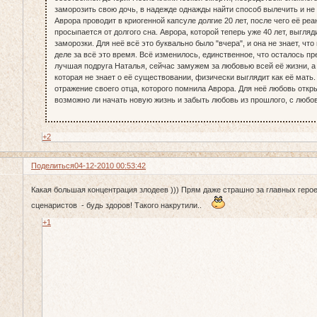
заморозить свою дочь, в надежде однажды найти способ вылечить и не 
Аврора проводит в криогенной капсуле долгие 20 лет, после чего её ре
просыпается от долгого сна. Аврора, которой теперь уже 40 лет, выгляди
заморозки. Для неё всё это буквально было "вчера", и она не знает, чт
деле за всё это время. Всё изменилось, единственное, что осталось пр
лучшая подруга Наталья, сейчас замужем за любовью всей её жизни, а 
которая не знает о её существовании, физически выглядит как её мать.
отражение своего отца, которого помнила Аврора. Для неё любовь откр
возможно ли начать новую жизнь и забыть любовь из прошлого, с любов
+2
Поделиться
04-12-2010 00:53:42
Какая большая концентрация злодеев ))) Прям даже страшно за главных геро
сценаристов - будь здоров! Такого накрутили..
+1