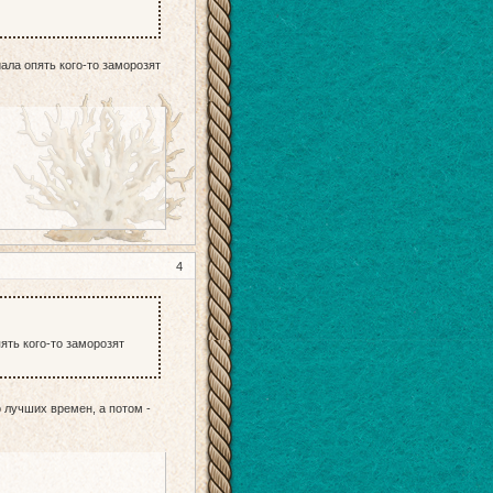
иала опять кого-то заморозят
4
ять кого-то заморозят
 лучших времен, а потом -