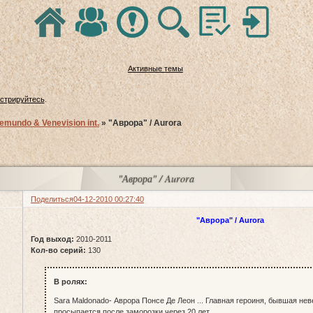
Активные темы
истрируйтесь
.
lemundo & Venevision int.
»
"Аврора" / Aurora
"Аврора" / Aurora
Поделиться
04-12-2010 00:27:40
"Аврора" / Aurora
Год выход:
2010-2011
Кол-во серий:
130
В ролях:
Sara Maldonado- Аврора Понсе Де Леон ... Главная героиня, бывшая нев
просыпается после заморозки через 20 лет