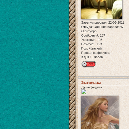
Зарегистрирован
: 22-06-2011
Откуда:
Осенняя параллель-
г.Контубро
Сообщений:
187
Уважение:
+93
Позитив:
+123
Пол:
Женский
Провел на форуме:
3 дня 13 часов
Златовласка
Душа форума