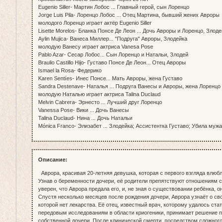
Eugenio Siller- Мартин Лобос ... Главный герой, сын Лоренцо
Jorge Luis Pila- Лоренцо Лобос ... Отец Мартина, бывший жених Авроры
молодого Лоренцо играет актёр Eugenio Siller
Lisette Morelos- Бланка Понсе Де Леон ... Дочь Авроры и Лоренцо, Злоде
Aylin Mujica- Ванеса Миллер... "Подруга" Авроры, Злодейка
молодую Ванесу играет актриса Vanesa Pose
Pablo Azar- Сесар Лобос... Сын Лоренцо и Натальи, Злодей
Braulio Castillo Hijo- Густаво Понсе Де Леон... Отец Авроры
Ismael la Rosa- Федерико
Karen Sentíes- Инес Понсе... Мать Авроры, жена Густаво
Sandra Destenave- Наталья ... Подруга Ванесы и Авроры, жена Лоренцо
молодую Наталью играет актриса Talina Duclaud
Melvin Cabrera- Эрнесто ... Лучший друг Лоренцо
Vanessa Pose- Вики ... Дочь Ванесы
Talina Duclaud- Нина ... Дочь Натальи
Mónica Franco- Элизабет ... Злодейка; Ассистентка Густаво; Убила муж
Описание:
Аврора, красивая 20-летняя девушка, которая с первого взгляда влюбл
Узнав о беременности дочери, её родители препятствуют отношениям 
уверен, что Аврора предала его, и, не зная о существовании ребёнка, о
Спустя несколько месяцев после рождения дочери, Аврора узнаёт о св
которой нет лекарства. Её отец, известный врач, которому удалось ст
передовым исследованиям в области криогеники, принимает решение 
собственной дочери. После клинической смерти, посредством сложного