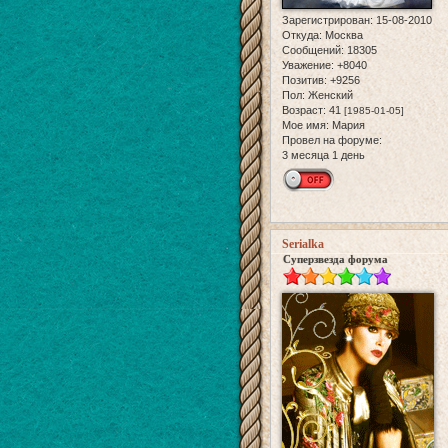
Зарегистрирован
: 15-08-2010
Откуда:
Москва
Сообщений:
18305
Уважение:
+8040
Позитив:
+9256
Пол:
Женский
Возраст:
41
[1985-01-05]
Мое имя:
Мария
Провел на форуме:
3 месяца 1 день
Serialka
Суперзвезда форума