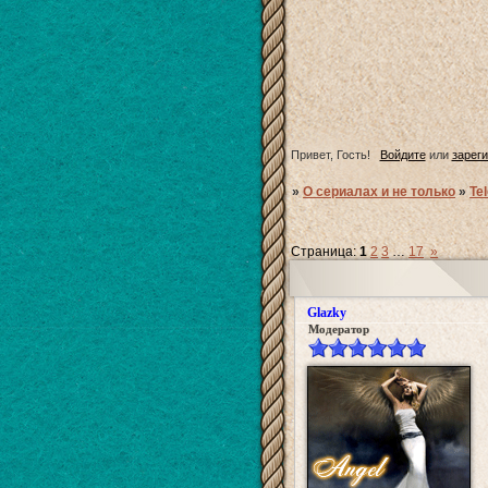
Привет, Гость!
Войдите
или
зарег
»
О сериалах и не только
»
Te
Страница:
1
2
3
…
17
»
Glazky
Модератор