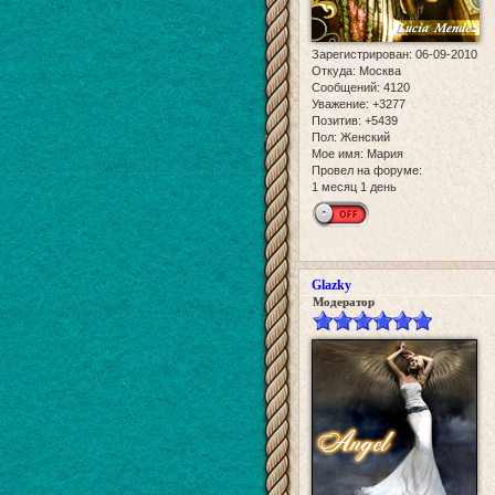
Зарегистрирован
: 06-09-2010
Откуда:
Москва
Сообщений:
4120
Уважение:
+3277
Позитив:
+5439
Пол:
Женский
Мое имя:
Мария
Провел на форуме:
1 месяц 1 день
Glazky
Модератор