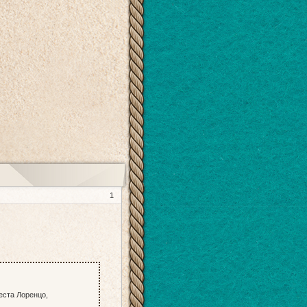
1
еста Лоренцо,