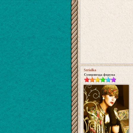
Serialka
Суперзвезда форума