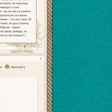
потерять её навсегда.
анимирует и она
т, так же как и в момент
о произошло на самом
ежним - это она сама. Её
также, её дочь Бланка,
 Мартин - живое
ыла дверь дважды, но
ью из настоящего?...
2
ев..
Фантазия у