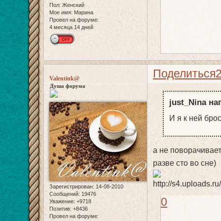
Пол:
Женский
Мое имя:
Марина
Провел на форуме:
4 месяца 14 дней
Поделиться
Valentink@
Душа форума
just_Nina на
И я к ней бро
а не поворачивает
разве сто во сне)
Зарегистрирован
: 14-08-2010
Сообщений:
19476
0
Уважение:
+9718
Позитив:
+8436
Провел на форуме: