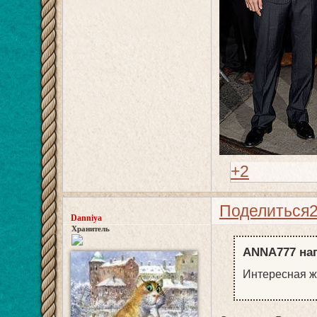
+2
Поделиться
Danniya
Хранитель
ANNA777 нап
Интересная ж