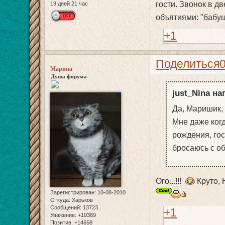
гости. Звонок в д
19 дней 21 час
объятиями: "бабу
+1
Поделиться
Марина
Душа форума
just_Nina на
Да, Маришик, 
Мне даже когд
рождения, гос
бросаюсь с об
Ого...!!!
Круто, Н
Зарегистрирован
: 10-08-2010
Откуда:
Харьков
Сообщений:
13723
+1
Уважение:
+10369
Позитив:
+14658