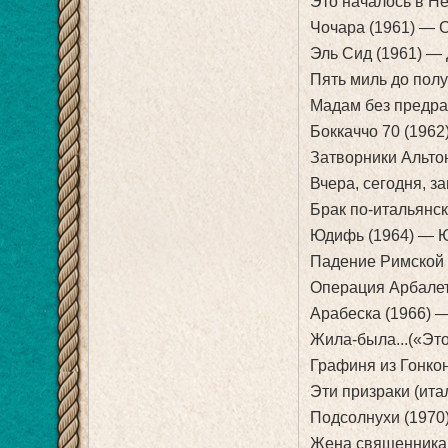
Это началось в Н
Чочара (1961) — 
Эль Сид (1961) —
Пять миль до пол
Мадам без предра
Боккаччо 70 (1962
Затворники Альто
Вчера, сегодня, 
Брак по-итальянс
Юдифь (1964) — 
Падение Римской
Операция Арбалет
Арабеска (1966) 
Жила-была...(«Это
Графиня из Гонко
Эти призраки (ита
Подсолнухи (1970
Жена священника 