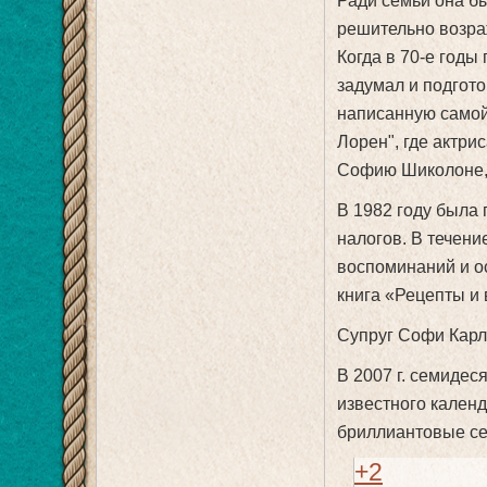
Ради семьи она бы
решительно возра
Когда в 70-е годы
задумал и подгот
написанную самой
Лорен", где актри
Софию Шиколоне, 
В 1982 году была 
налогов. В течени
воспоминаний и о
книга «Рецепты и
Супруг Софи Карло 
В 2007 г. семидес
известного кален
бриллиантовые се
+2