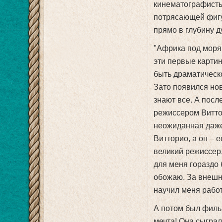
кинематографисты
потрясающей фиг
прямо в глубину д
"Африка под морям
эти первые карти
быть драматическо
Зато появился но
знают все. А посл
режиссером Витто
неожиданная даже
Витторио, а он –
великий режиссер,
для меня гораздо 
обожаю. За внешн
научил меня работ
А потом был фильм
мечта! Она сыгра