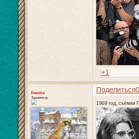
+1
Поделиться
Danniya
Хранитель
1969 год, съёмки 