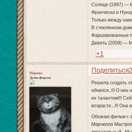
Солнце (1997) — 
Франческа и Нунц
Только между нам
В стеклянном дом
Фаршированные пе
Девять (2009) — 
+1
Поделиться
Марина
Душа форума
Решила создать эту
обчелся..!!! О них
их талантом!!! Сей
возрасте...!!! Она
Обожаю фильм с ее
Марчелло Мастроя
трогательный...Мы