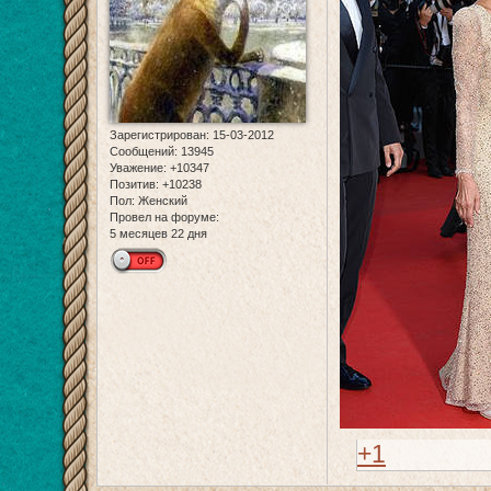
Зарегистрирован
: 15-03-2012
Сообщений:
13945
Уважение:
+10347
Позитив:
+10238
Пол:
Женский
Провел на форуме:
5 месяцев 22 дня
+1