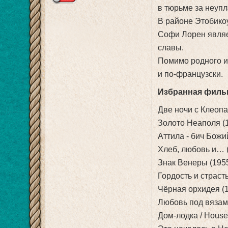
в тюрьме за неупл
В районе Этобикоу
Софи Лорен являе
славы.
Помимо родного и
и по-французски.
Избранная филь
Две ночи с Клеоп
Золото Неаполя (
Аттила - бич Бож
Хлеб, любовь и… 
Знак Венеры (195
Гордость и страст
Чёрная орхидея (
Любовь под вязам
Дом-лодка / House