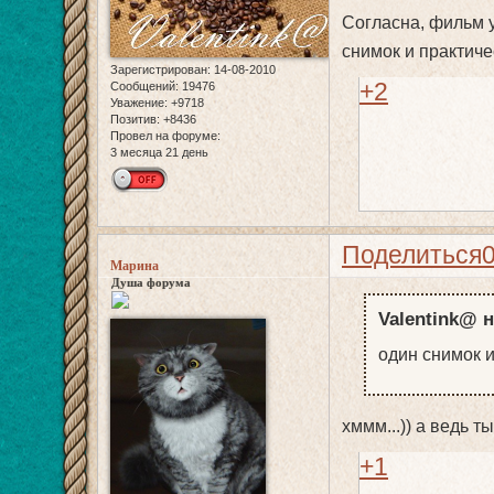
Согласна, фильм у
снимок и практиче
Зарегистрирован
: 14-08-2010
+2
Сообщений:
19476
Уважение:
+9718
Позитив:
+8436
Провел на форуме:
3 месяца 21 день
Поделиться
Марина
Душа форума
Valentink@ н
один снимок и
хммм...)) а ведь т
+1