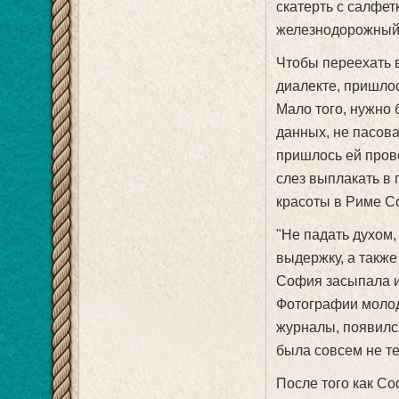
скатерть с салфет
железнодорожный 
Чтобы переехать 
диалекте, пришлос
Мало того, нужно
данных, не пасова
пришлось ей пров
слез выплакать в
красоты в Риме С
"Не падать духом,
выдержку, а также
София засыпала и
Фотографии молод
журналы, появилс
была совсем не те
После того как С