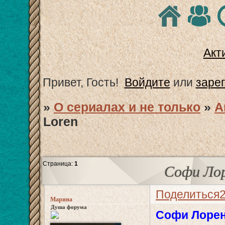
Акт
Привет, Гость!
Войдите
или
заре
»
О сериалах и не только
»
А
Loren
Страница:
1
Софи Лор
Поделиться
Марина
Душа форума
Софи Лоре