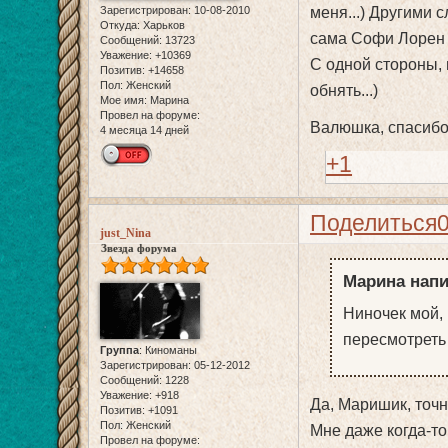
Зарегистрирован
: 10-08-2010
меня...) Другими 
Откуда:
Харьков
сама Софи Лорен т
Сообщений:
13723
Уважение:
+10369
С одной стороны, гл
Позитив:
+14658
Пол:
Женский
обнять...)
Мое имя:
Марина
Провел на форуме:
Валюшка, спасибо 
4 месяца 14 дней
+1
Поделиться
just_Nina
Звезда форума
Марина напи
Ниночек мой, 
пересмотреть 
Группа
:
Киноманы
Зарегистрирован
: 05-12-2012
Сообщений:
1228
Уважение:
+918
Да, Маришик, точн
Позитив:
+1091
Пол:
Женский
Мне даже когда-то
Провел на форуме: