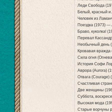
Леди Свобода (19
Белый, красный и
Человек из Ламан
Поездка (1973) —
Браво, куколка! (
Перевал Кассанд
Необычный день (
Кровавая вражда 
Сила огня (Огнева
История Софи Лор
Аврора (Aurora) (
Отвага (Courage)
Счастливая стран
Две женщины (198
Суббота, воскресе
Высокая мода (19
Старые ворчуны р