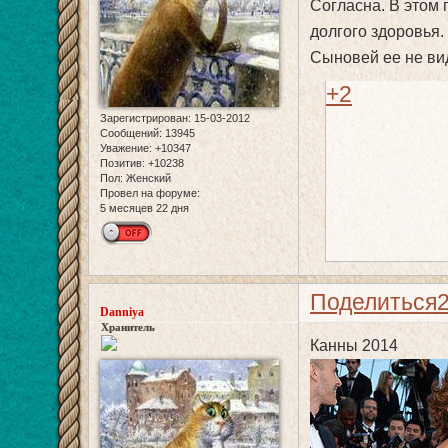
Согласна. В этом 
долгого здоровья.
Сыновей ее не вид
+2
Зарегистрирован
: 15-03-2012
Сообщений:
13945
Уважение:
+10347
Позитив:
+10238
Пол:
Женский
Провел на форуме:
5 месяцев 22 дня
Поделиться
Danniya
Хранитель
Канны 2014