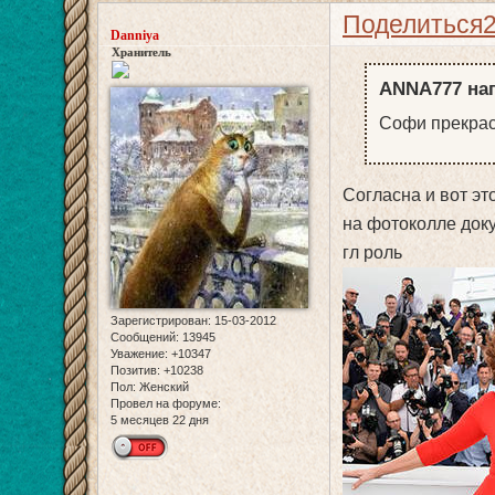
Поделиться
Danniya
Хранитель
ANNA777 нап
Софи прекрасн
Согласна и вот эт
на фотоколле доку
гл роль
Зарегистрирован
: 15-03-2012
Сообщений:
13945
Уважение:
+10347
Позитив:
+10238
Пол:
Женский
Провел на форуме:
5 месяцев 22 дня