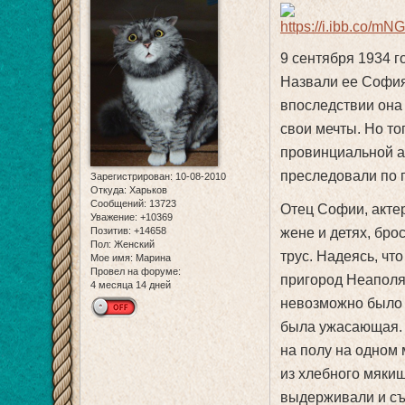
9 сентября 1934 г
Назвали ее София,
впоследствии она
свои мечты. Но то
провинциальной а
преследовали по 
Зарегистрирован
: 10-08-2010
Откуда:
Харьков
Сообщений:
13723
Отец Софии, актер
Уважение:
+10369
Позитив:
+14658
жене и детях, бро
Пол:
Женский
трус. Надеясь, чт
Мое имя:
Марина
Провел на форуме:
пригород Неаполя 
4 месяца 14 дней
невозможно было н
была ужасающая. 
на полу на одном 
из хлебного мякиш
выдерживали и съ