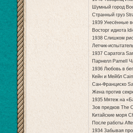
Шумный город Bo
Странный груз St
1939 Унесённые ве
Восторг идиота Idi
1938 Слишком рис
Летчик-испытатель
1937 Саратога Sa
Парнелл Parnell 
1936 Любовь в бег
Кейн и Мейбл Cai
Сан-Франциско Sa
Жена против секре
1935 Мятеж на «Ба
Зов предков The Ca
Китайские моря C
После работы Afte
1934 Забывая про 