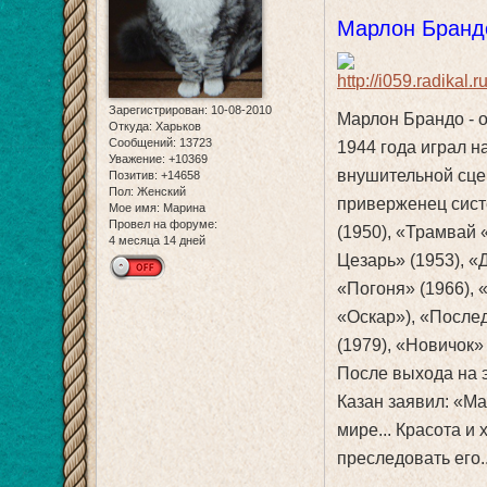
Марлон Брандо
Зарегистрирован
: 10-08-2010
Марлон Брандо - 
Откуда:
Харьков
Сообщений:
13723
1944 года играл н
Уважение:
+10369
внушительной сце
Позитив:
+14658
Пол:
Женский
приверженец сис
Мое имя:
Марина
Провел на форуме:
(1950), «Трамвай 
4 месяца 14 дней
Цезарь» (1953), «
«Погоня» (1966), 
«Оскар»), «Послед
(1979), «Новичок» 
После выхода на 
Казан заявил: «Ма
мире... Красота и 
преследовать его..