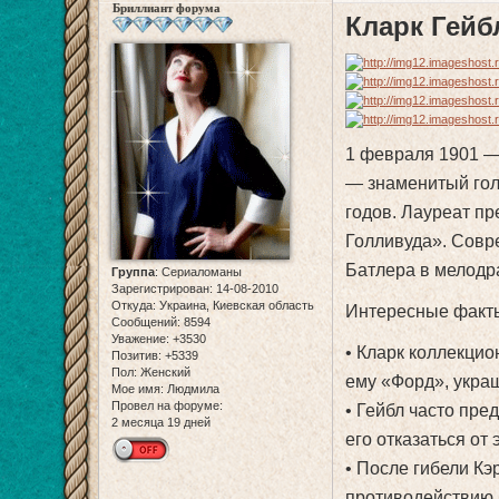
Бриллиант форума
Кларк Гейбл
1 февраля 1901 —
— знаменитый гол
годов. Лауреат п
Голливуда». Совр
Батлера в мелодр
Группа
:
Сериаломаны
Зарегистрирован
: 14-08-2010
Откуда:
Украина, Киевская область
Интересные факт
Сообщений:
8594
Уважение:
+3530
• Кларк коллекци
Позитив:
+5339
Пол:
Женский
ему «Форд», укра
Мое имя:
Людмила
Провел на форуме:
• Гейбл часто пре
2 месяца 19 дней
его отказаться от 
• После гибели Кэ
противодействию п