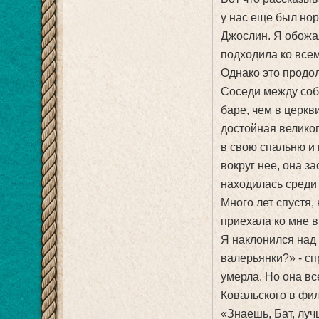
у нас еще был нор
Джослин. Я обожал 
подходила ко всем
Однако это продол
Соседи между собо
баре, чем в церкв
достойная велико
в свою спальню и 
вокруг нее, она з
находилась среди 
Много лет спустя, 
приехала ко мне в
Я наклонился над 
валерьянки?» - сп
умерла. Но она вс
Ковальского в фи
«Знаешь, Бат, луч