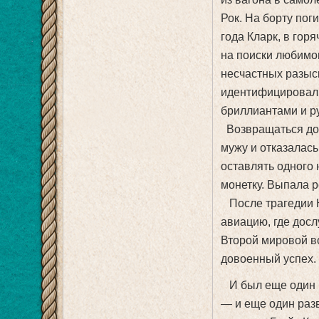
Рок. На борту поги
года Кларк, в гор
на поиски любимог
несчастных разыс
идентифицировали
бриллиантами и ру
Возвращаться дом
мужу и отказалась
оставлять одного 
монетку. Выпала ре
После трагедии Кл
авиацию, где дос
Второй мировой во
довоенный успех.
И был еще один б
— и еще один разв