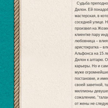
Судьба преподнос
Дилон. Ей понадо
мастерская, в кот
соседней улице. Н
произвел на Жозе
клиентке пару инд
любовница – влият
аристократка – вл
Альфонса на 15 ле
Дилон к алтарю. О
карьеры. Но и са
муже огромнейший
постановке, и име
своей заветной, т
миллионы девушек.
сожалению, "тала
от жены не следу