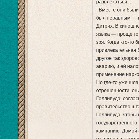
развлекаться...
Вместе они были п
был неравным — в
Дитрих. В киношн
языка — проще го
зря. Когда кто-то
привлекательная 
другое так здоров
аварию, и ей нало
применение нарко
Но где-то уже шла
отрешенности, они
Голливуда, соглас
правительство шт
Голливуда, чтобы
государственного 
кампанию. Домой о
из вагона в самоле