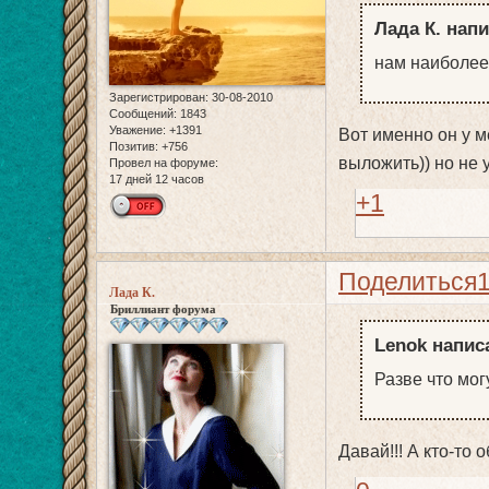
Лада К. напи
нам наиболее 
Зарегистрирован
: 30-08-2010
Сообщений:
1843
Уважение:
+1391
Вот именно он у м
Позитив:
+756
выложить)) но не у
Провел на форуме:
17 дней 12 часов
+1
Поделиться
Лада К.
Бриллиант форума
Lenok написа
Разве что мо
Давай!!! А кто-то