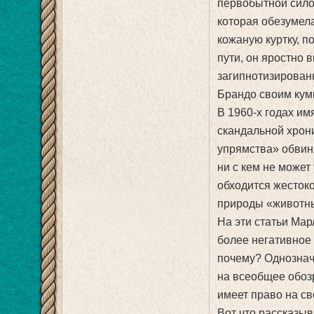
первобытной сило
которая обезумела
кожаную куртку, п
пути, он яростно
загипнотизирован
Брандо своим кум
В 1960-х годах им
скандальной хрон
упрямства» обвиня
ни с кем не може
обходится жестоко
природы «животны
На эти статьи Ма
более негативное
почему? Однознач
на всеобщее обозр
имеет право на св
Вот что рассказыв