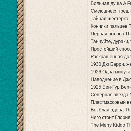
Вольная душа A F
Смеющиеся грешни
Тайная шестёрка T
Кончики пальцев T
Первая полоса Th
Танцуйте, дураки,
Простейший спосо
Раскрашенная доли
1930 Дю Барри, же
1926 Одна минута 
Наводнение в Джо
1925 Бен-Гур Ben-H
Северная звезда N
Пластмассовый век
Весёлая вдова Th
Чего стоит Глория
The Merry Kiddo T