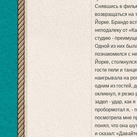
Снявшись в филь
возвращаться на 
Йорке. Брандо вс
неподалеку от «К
студию - преимущ
Одной из них был
познакомился с не
Йорке, столкнулся
гости пели и танц
наигрывала на роя
одним из гостей, д
окликнул, я резко
задел - удар, как
пробормотал я, - 
посмотрела мне пр
понял, что она шу
и сказал: «Давайте