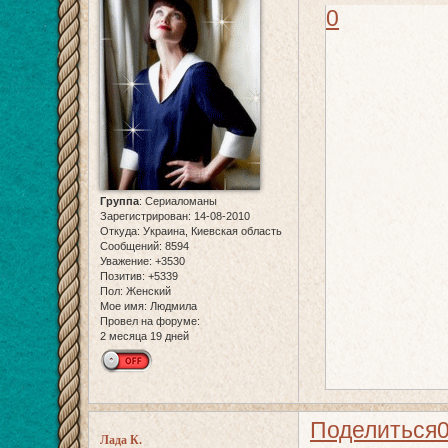
0
Группа
:
Сериаломаны
Зарегистрирован
: 14-08-2010
Откуда:
Украина, Киевская область
Сообщений:
8594
Уважение:
+3530
Позитив:
+5339
Пол:
Женский
Мое имя:
Людмила
Провел на форуме:
2 месяца 19 дней
Поделиться
Лада К.