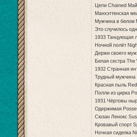
Цепи Chained Май
Манхэттенская ме
Мужчина в белом 
Это случилось од
1933 Танцующая л
Ночной полёт Nigh
Держи своего муж
Белая сестра The 
1932 Странная инт
Трудный мужчина 
Красная пыль Red
Полли из цирка Pol
1931 Чёртовы ныр
Одержимая Posse
Сюзан Ленокс Sus
Кровавый спорт Sp
Ночная сиделка Ni