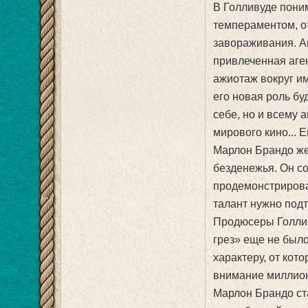
В Голливуде пони
темпераментом, о
завораживания. Ак
привлеченная аге
ажиотаж вокруг и
его новая роль бу
себе, но и всему 
мирового кино... Е
Марлон Брандо же
безденежья. Он с
продемонстрирова
талант нужно под
Продюсеры Голлив
грез» еще не было
характеру, от кот
внимание миллион
Марлон Брандо ст