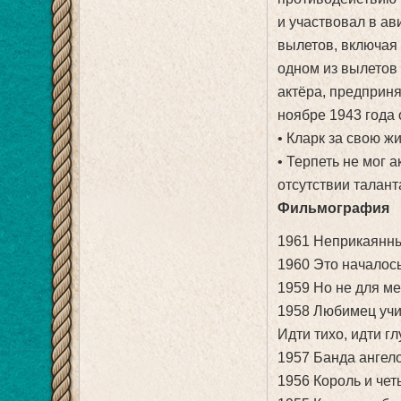
и участвовал в а
вылетов, включая
одном из вылетов 
актёра, предприня
ноябре 1943 года 
• Кларк за свою ж
• Терпеть не мог 
отсутствии талант
Фильмография
1961 Неприкаянные
1960 Это началось
1959 Но не для ме
1958 Любимец учи
Идти тихо, идти г
1957 Банда ангел
1956 Король и чет