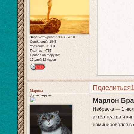
Зарегистрирован
: 30-08-2010
Сообщений:
1843
Уважение:
+1391
Позитив:
+756
Провел на форуме:
17 дней 12 часов
Поделиться
Марина
Душа форума
Марлон Бр
Небраска — 1 июл
актёр театра и ки
номинировался в 