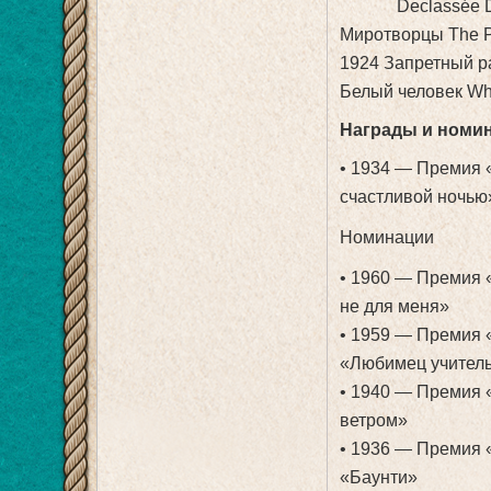
Declassée Dec
Миротворцы The 
1924 Запретный р
Белый человек Wh
Награды и номи
• 1934 — Премия 
счастливой ночью
Номинации
• 1960 — Премия 
не для меня»
• 1959 — Премия 
«Любимец учител
• 1940 — Премия 
ветром»
• 1936 — Премия 
«Баунти»