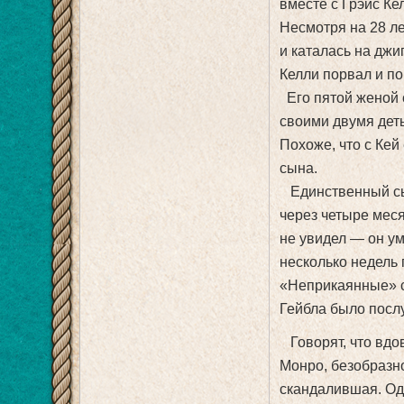
вместе с Грэйс Ке
Несмотря на 28 ле
и каталась на джи
Келли порвал и по
Его пятой женой с
своими двумя деть
Похоже, что с Кей
сына.
Единственный сын
через четыре меся
не увидел — он ум
несколько недель
«Неприкаянные» с
Гейбла было послу
Говорят, что вдов
Монро, безобразн
скандалившая. Одн