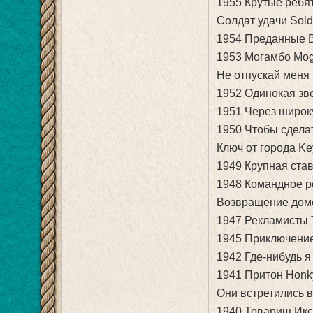
1955 Крутые ребя
Солдат удачи Soldi
1954 Преданные B
1953 Могамбо Mo
Не отпускай меня
1952 Одинокая зве
1951 Через широку
1950 Чтобы сделат
Ключ от города Key
1949 Крупная ста
1948 Командное ре
Возвращение дом
1947 Рекламисты 
1945 Приключение
1942 Где-нибудь я
1941 Притон Honk
Они встретились 
1940 Товарищ Икс