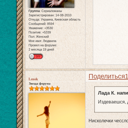
Группа
:
Сериаломаны
Зарегистрирован
: 14-08-2010
Откуда:
Украина, Киевская область
Сообщений:
8594
Уважение:
+3530
Позитив:
+5339
Пол:
Женский
Мое имя:
Людмила
Провел на форуме:
2 месяца 19 дней
Поделиться
Lenok
Звезда форума
Лада К. напи
Издеваешся, 
Нисколечки чессло