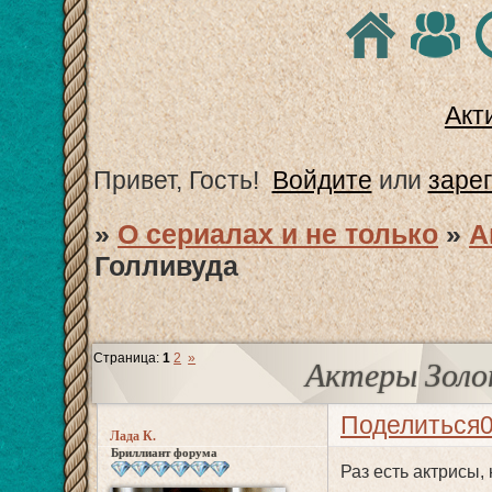
Акт
Привет, Гость!
Войдите
или
заре
»
О сериалах и не только
»
А
Голливуда
Страница:
1
2
»
Актеры Золот
Поделиться
Лада К.
Бриллиант форума
Раз есть актрисы, 