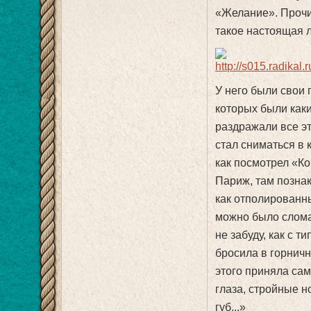
«Желание». Прочи
такое настоящая 
У него были свои
которых были каки
раздражали все эт
стал сниматься в к
как посмотрел «Ко
Париж, там позна
как отполированны
можно было слома
не забуду, как с 
бросила в горничн
этого приняла са
глаза, стройные н
губ...»