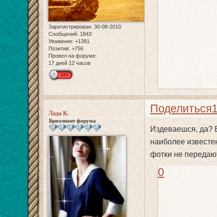
Зарегистрирован
: 30-08-2010
Сообщений:
1843
Уважение:
+1391
Позитив:
+756
Провел на форуме:
17 дней 12 часов
Поделиться
Лада К.
Бриллиант форума
Издеваешся, да? В
наиболее известен
фотки не передают
0