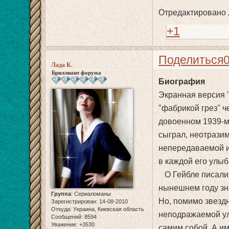
Отредактировано Л
+1
Поделиться
Лада К.
Бриллиант форума
Биография
Экранная версия 
"фабрикой грез" ч
довоенном 1939-м
сыграл, неотразим
непередаваемой и
в каждой его улыб
О Гейбле писали:
нынешнем году зн
Группа
:
Сериаломаны
Но, помимо звезд
Зарегистрирован
: 14-08-2010
Откуда:
Украина, Киевская область
неподражаемой ул
Сообщений:
8594
Уважение:
+3530
самим собой. А им