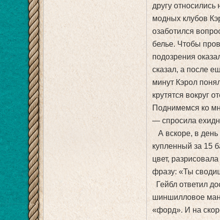
другу относились 
модных клубов Кэр
озаботился вопрос
белье. Чтобы пров
подозрения оказал
сказал, а после е
минут Кэрол понял
крутятся вокруг о
Поднимемся ко мн
— спросила ехидн
А вскоре, в день 
купленный за 15 б
цвет, разрисовала
фразу: «Ты своди
Гейбл ответил дос
шиншилловое мант
«форд». И на скор