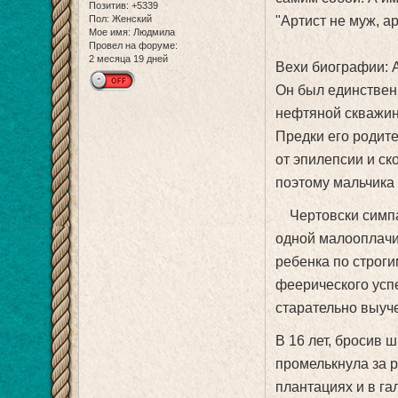
Позитив:
+5339
Пол:
Женский
"Артист не муж, ар
Мое имя:
Людмила
Провел на форуме:
2 месяца 19 дней
Вехи биографии: А
Он был единствен
нефтяной скважин
Предки его родит
от эпилепсии и ск
поэтому мальчика
Чертовски симпат
одной малооплачи
ребенка по строги
феерического усп
старательно выуч
В 16 лет, бросив 
промелькнула за 
плантациях и в га