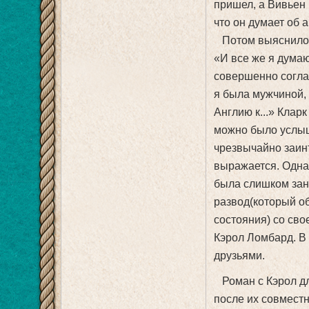
пришел, а Вивьен 
что он думает об 
Потом выяснилось
«И все же я думаю
совершенно согла
я была мужчиной, 
Англию к...» Клар
можно было услыш
чрезвычайно заинт
выражается. Одна
была слишком зан
развод(который о
состояния) со сво
Кэрол Ломбард. В 
друзьями.
Роман с Кэрол дл
после их совместн