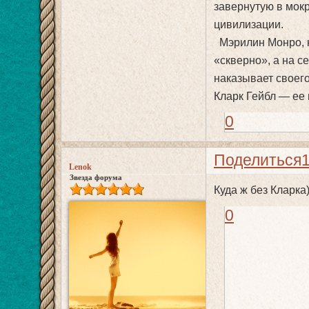
завернутую в мок
цивилизации.
Мэрилин Монро, к
«скверно», а на с
наказывает своего
Кларк Гейбл — ее 
0
Поделиться
Lenok
Звезда форума
Куда ж без Кларка)
0