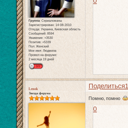
0
Группа
:
Сериаломаны
Зарегистрирован
: 14-08-2010
Откуда:
Украина, Киевская область
Сообщений:
8594
Уважение:
+3530
Позитив:
+5339
Пол:
Женский
Мое имя:
Людмила
Провел на форуме:
2 месяца 19 дней
Поделиться
Lenok
Звезда форума
Помню, помню
0