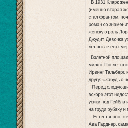
В 1931 Кларк жен
(именно вторая ж
стал франтом, поч
роман со знамени
женскую роль Лоре
Джудит. Девочка у
лет после его сме
Взлетной площадк
миля». После этог
Ирвинг Тальберг, 
другу: «Забудь о 
Перед следующим
вскоре этот недос
усики под Гейбла 
на груди рубаху и
Естественно, жен
Ава Гарднер, сама