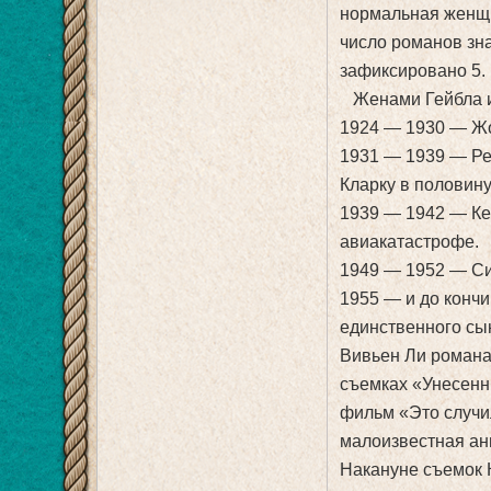
нормальная женщи
число романов зн
зафиксировано 5.
Женами Гейбла и
1924 — 1930 — Жо
1931 — 1939 — Ре
Кларку в половину
1939 — 1942 — Ке
авиакатастрофе.
1949 — 1952 — С
1955 — и до конч
единственного сы
Вивьен Ли романа 
съемках «Унесенны
фильм «Это случи
малоизвестная ан
Накануне съемок 