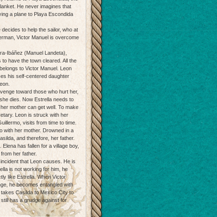
blanket. He never imagines that
flying a plane to Playa Escondida
decides to help the sailor, who at
isherman, Victor Manuel is overcome
arra-Ibáñez (Manuel Landeta),
 to have the town cleared. All the
 belongs to Victor Manuel. Leon
ces his self-centered daughter
Leon.
revenge toward those who hurt her,
she dies. Now Estrella needs to
 her mother can get well. To make
tary. Leon is struck with her
illermo, visits from time to time.
go with her mother. Drowned in a
ilda, and therefore, her father.
Elena has fallen for a village boy,
from her father.
incident that Leon causes. He is
lla is not working for him, he
tly like Estrella. When Victor
venge, he becomes entangled with
 takes Casilda to Mexico City to
still has a grudge against for