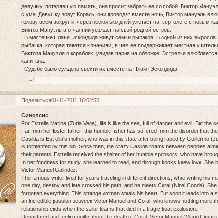
девушку, потерявшую память, она просит забрать ее со собой. Виктор Мануэл
с ума. Девушку зовут Кораль, они проводят вместе ночь, Виктор мануэль влю
голову всем вокруг и через несколько дней улетает на вертолете с новым ка
Виктор Мануэль в отчаянии уезжает на свой родной остров.
В местечке Плаья Эскондида живут семьи рыбаков. В одной из них выросла 
рыбачка, которая тянется к знаниям, в чем ее поддерживает местная учительн
Виктора Мануэля о кораблях, увидев парня на обложке, Эстрелья влюбляется 
капитана.
Судьбе было суждено свести их вместе на Плайя Эскондида.
+1
Поделиться
01-11-2011 16:02:55
Синопсис
For Estrella Marina (Zuria Vega), life is like the sea, full of danger and evil. But the
Far from her foster father; this humble fisher has suffered from the disorder that the
Casilda is Estrella's mother, who was in this state after being raped by Guillermo 
is tormented by this sin. Since then, the crazy Casilda roams between peoples aiml
their parents, Estrella received the shelter of her humble sponsors, who have brough
In her fondness for study, she learned to read, and through books knew love. She beg
Victor Manuel Galindez.
The famous writer lived for years traveling in different directions, while writing his m
one day, destiny and fate crossed his path, and he meets Coral (Ninel Conde). S
forgotten everything. This strange woman steals his heart. But soon it leads into a 
an incredible passion between Victor Manuel and Coral, who knows nothing more th
relationship ends when the sailor learns that died in a tragic boat explosion.
Devastated and feeling guilty about the death of Coral, Victor Manuel (Mario Cimarr