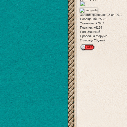
Зарегистрирован
: 22-04-2012
Сообщений:
25631
Уважение:
+7637
Позитив:
+6124
Пол:
Женский
Провел на форуме:
2 месяца 20 дней