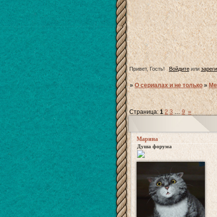
Привет, Гость!
Войдите
или
зарег
»
О сериалах и не только
»
Ме
Страница:
1
2
3
…
9
»
Марина
Душа форума