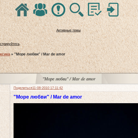
Активные темы
истрируйтесь
.
ксика
»
"Море любви" / Mar de amor
"Море любви" / Mar de amor
Поделиться
11-08-2010 17:11:42
"Море любви" / Mar de amor