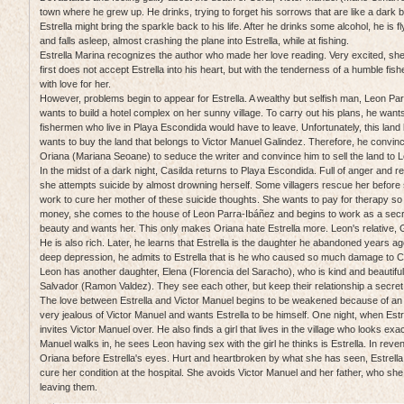
town where he grew up. He drinks, trying to forget his sorrows that are like a dark 
Estrella might bring the sparkle back to his life. After he drinks some alcohol, he is 
and falls asleep, almost crashing the plane into Estrella, while at fishing.
Estrella Marina recognizes the author who made her love reading. Very excited, she 
first does not accept Estrella into his heart, but with the tenderness of a humble f
with love for her.
However, problems begin to appear for Estrella. A wealthy but selfish man, Leon P
wants to build a hotel complex on her sunny village. To carry out his plans, he wants
fishermen who live in Playa Escondida would have to leave. Unfortunately, this land
wants to buy the land that belongs to Victor Manuel Galindez. Therefore, he convin
Oriana (Mariana Seoane) to seduce the writer and convince him to sell the land to 
In the midst of a dark night, Casilda returns to Playa Escondida. Full of anger and 
she attempts suicide by almost drowning herself. Some villagers rescue her before 
work to cure her mother of these suicide thoughts. She wants to pay for therapy so
money, she comes to the house of Leon Parra-Ibáñez and begins to work as a secre
beauty and wants her. This only makes Oriana hate Estrella more. Leon's relative, Gu
He is also rich. Later, he learns that Estrella is the daughter he abandoned years a
deep depression, he admits to Estrella that is he who caused so much damage to Cas
Leon has another daughter, Elena (Florencia del Saracho), who is kind and beautiful. 
Salvador (Ramon Valdez). They see each other, but keep their relationship a secret 
The love between Estrella and Victor Manuel begins to be weakened because of an 
very jealous of Victor Manuel and wants Estrella to be himself. One night, when Estre
invites Victor Manuel over. He also finds a girl that lives in the village who looks exac
Manuel walks in, he sees Leon having sex with the girl he thinks is Estrella. In re
Oriana before Estrella's eyes. Hurt and heartbroken by what she has seen, Estrella
cure her condition at the hospital. She avoids Victor Manuel and her father, who she 
leaving them.