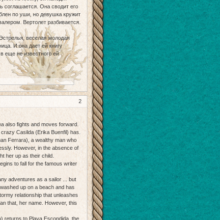
ь соглашается. Она сводит его
блен по уши, но девушка кружит
валером. Вертолет разбивается.
Эстрелья, веселая молодая
ица. И она дает ей книгу
в еще не известного ей
2
 sea also fights and moves forward.
 crazy Casilda (Erika Buenfil) has.
(Juan Ferrara), a wealthy man who
essly. However, in the absence of
t her up as their child.
ins to fall for the famous writer
any adventures as a sailor ... but
he washed up on a beach and has
stormy relationship that unleashes
an that, her name. However, this
o) returns to Playa Escondida, the