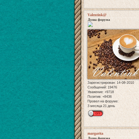
Valentink@
Душа форума
Зарегистрирован
: 14-08-2010
Сообщений:
19476
Уважение:
+9718
Позитив:
+8436
Провел на форуме:
3 месяца 21 день
margarita
Душа форума