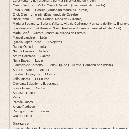
Zuria Vega .... Estrella/María del Mar (Enamorada de Víctor)
Mario Cimarro .... Victor Manuel Galíndez (Enamorado de Estrella)
Erika Buenfil .... Casilda (Verdadera madre de Estrella)
Erick Elías .... Hernán (Enamorado de Estrella)
Ninel Conde .... Coral (Villana. Aliada de Guillermo)
Mariana Seoane .... Soriana (Villana. Hija de Guillermo. Hermana de Elena. Enamor
Juan Ferrara .... Guillermo (Villano. Padre de Soriana y Elena. Aliado de Coral)
María Sorté .... Aurora (Madre de crianza de Estrella)
Manuel Landeta .... León
Ignacio López Tarso .... El Mojarras
Raquel Olmedo .... India
Norma Herrera .... Violeta
Arturo Carmona .... Santos
Nuria Bages .... Lucía
Florencia de Saracho .... Elena (Hija de Guillermo. Hermana de Soriana)
Sergio Reynoso .... Antonio
Elizabeth Dupeyrón .... Mística
Toño Infante .... El Tiburón
Georgina Salgado .... Esperanza
Javier Ruán .... Bracho
Abraham Ramos
Patsy
Ramón Valdes
Arlette Pacheco
Rodrigo Nehme .... Lorenzo
Óscar Ferreti
Описание:
Виктор Мануэль Галиндес морской капитан и успешный писатель. Однажды, г