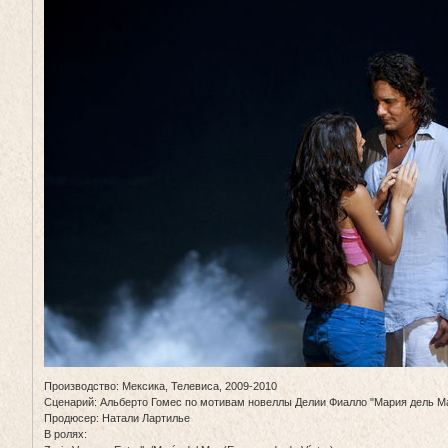
Производство: Мексика, Телевиса, 2009-2010
Сценарий: Альберто Гомес по мотивам новеллы Делии Фиалло "Мария дель Ма
Продюсер: Натали Лартилье
В ролях: