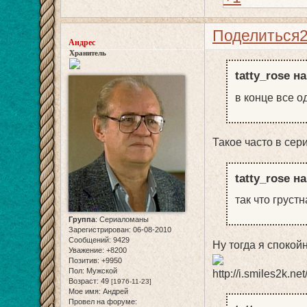
Поделиться
Андрес
Хранитель
tatty_rose н
в конце все 
Такое часто в се
tatty_rose н
так что груст
Группа
:
Сериаломаны
Зарегистрирован
: 06-08-2010
Сообщений:
9429
Ну тогда я споко
Уважение:
+8200
Позитив:
+9950
Пол:
Мужской
Возраст:
49
[1976-11-23]
Мое имя:
Андрей
Провел на форуме: