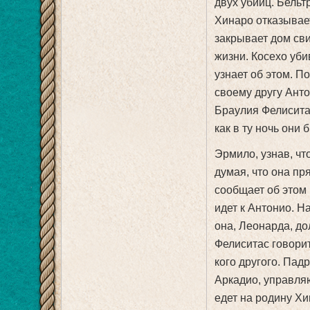
двух убийц. Бельт
Хинаро отказывает
закрывает дом св
жизни. Косехо уби
узнает об этом. П
своему другу Анто
Браулия Фелиситас
как в ту ночь они 
Эрмило, узнав, чт
думая, что она пр
сообщает об этом
идет к Антонио. Н
она, Леонарда, до
Фелиситас говорит
кого другого. Пад
Аркадио, управля
едет на родину Хи