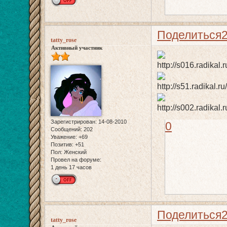
Поделиться
tatty_rose
Активный участник
Зарегистрирован
: 14-08-2010
0
Сообщений:
202
Уважение:
+69
Позитив:
+51
Пол:
Женский
Провел на форуме:
1 день 17 часов
Поделиться
tatty_rose