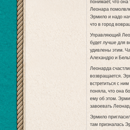
понимает, что она
Леонара помолвлен
Эрмило и надо нач
что в город вовр
Управляющий Леона
будет лучше для в
удивлены этим. Ч
Алехандро и Бельт
Леонарда счастлив
возвращается. Эр
встретиться с ним
поняла, что она б
ему об этом. Эрми
завоевать Леонар
Эрмило пригласил 
там призналась Эр