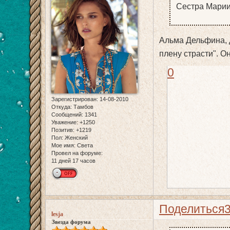
Сестра Марии 
Альма Дельфина, д
плену страсти". О
0
Зарегистрирован
: 14-08-2010
Откуда:
Тамбов
Сообщений:
1341
Уважение:
+1250
Позитив:
+1219
Пол:
Женский
Мое имя:
Света
Провел на форуме:
11 дней 17 часов
Поделиться
lesja
Звезда форума