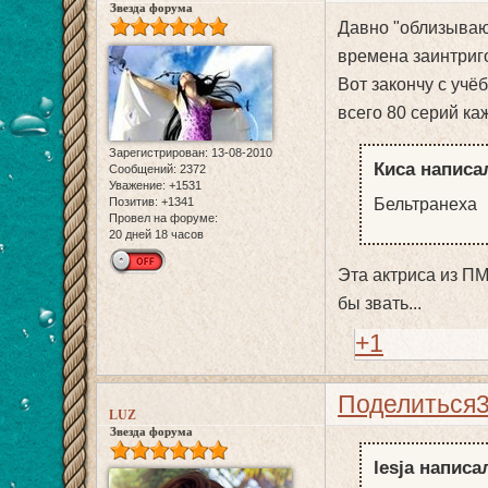
Звезда форума
Давно "облизываюс
времена заинтриго
Вот закончу с учё
всего 80 серий ка
Зарегистрирован
: 13-08-2010
Киса написал
Сообщений:
2372
Уважение:
+1531
Бельтранеха
Позитив:
+1341
Провел на форуме:
20 дней 18 часов
Эта актриса из П
бы звать...
+1
Поделиться
LUZ
Звезда форума
lesja написал