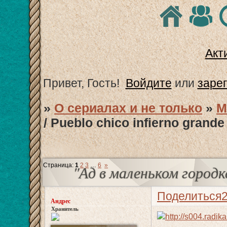
Акт
Привет, Гость!
Войдите
или
заре
»
О сериалах и не только
»
М
/ Pueblo chico infierno grande
Страница:
1
2
3
…
6
»
"Ад в маленьком городке"
Поделиться
Андрес
Хранитель