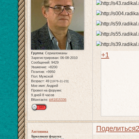
+1
Группа
:
Сериаломаны
Зарегистрирован
: 06-08-2010
Сообщений:
9429
Уважение:
+8200
Позитив:
+9950
Пол:
Мужской
Возраст:
49
[1976-11-23]
Мое имя:
Андрей
Провел на форуме:
9 дней 8 часов
ВКонтакте:
id41815336
Поделиться
Антонина
Бриллиант форума