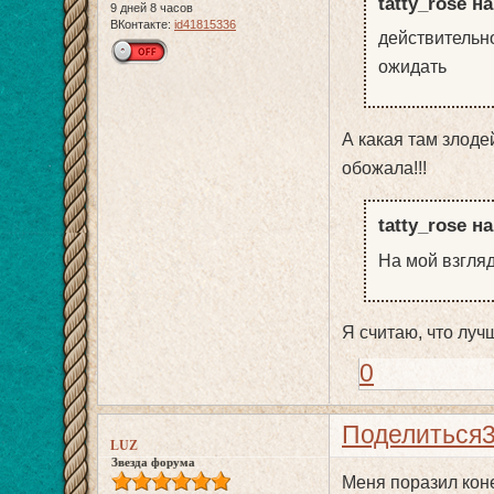
tatty_rose н
9 дней 8 часов
ВКонтакте:
id41815336
действительн
ожидать
А какая там злоде
обожала!!!
tatty_rose н
На мой взгляд
Я считаю, что луч
0
Поделиться
LUZ
Звезда форума
Меня поразил коне