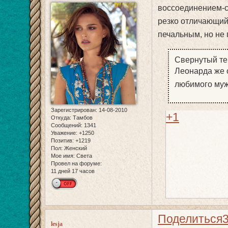
воссоединением-с
резко отличающийс
печальным, но не 
Свернутый те
Леонарда же 
любимого му
Зарегистрирован
: 14-08-2010
+1
Откуда:
Тамбов
Сообщений:
1341
Уважение:
+1250
Позитив:
+1219
Пол:
Женский
Мое имя:
Света
Провел на форуме:
11 дней 17 часов
Поделиться
lesja