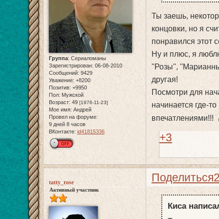
Ты заешь, некотор
концовки, но я сч
понравился этот с
Ну и плюс, я любл
Группа
:
Сериаломаны
Зарегистрирован
: 06-08-2010
''Розы'', ''Мариан
Сообщений:
9429
другая!
Уважение:
+8200
Позитив:
+9950
Посмотри для нача
Пол:
Мужской
Возраст:
49
[1976-11-23]
начинается где-то
Мое имя:
Андрей
Провел на форуме:
впечатлениями!!!
9 дней 8 часов
ВКонтакте:
id41815336
+3
Поделиться
tatty_rose
Активный участник
Киса написал