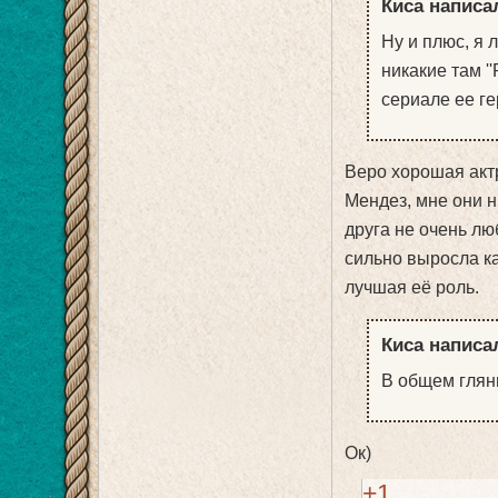
Киса написал
Ну и плюс, я 
никакие там ''
сериале ее ге
Веро хорошая актр
Мендез, мне они н
друга не очень лю
сильно выросла ка
лучшая её роль.
Киса написал
В общем глянь
Ок)
+1