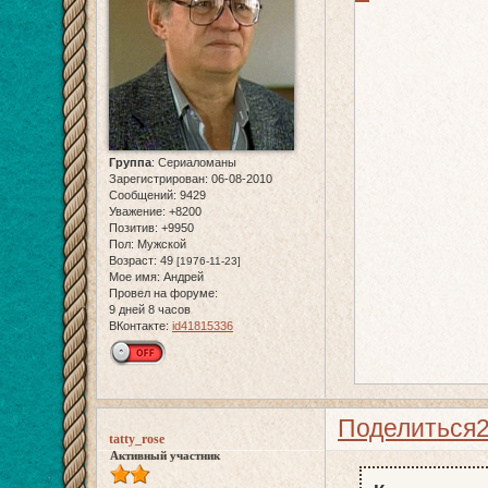
Группа
:
Сериаломаны
Зарегистрирован
: 06-08-2010
Сообщений:
9429
Уважение:
+8200
Позитив:
+9950
Пол:
Мужской
Возраст:
49
[1976-11-23]
Мое имя:
Андрей
Провел на форуме:
9 дней 8 часов
ВКонтакте:
id41815336
Поделиться
tatty_rose
Активный участник