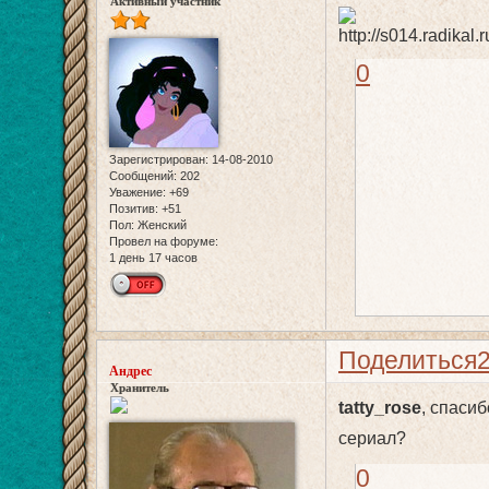
Активный участник
0
Зарегистрирован
: 14-08-2010
Сообщений:
202
Уважение:
+69
Позитив:
+51
Пол:
Женский
Провел на форуме:
1 день 17 часов
Поделиться
Андрес
Хранитель
tatty_rose
, спасиб
сериал?
0