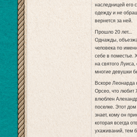
наследницей его 
одежду и не обра
вернется за ней.
Прошло 20 лет...
Однажды, объезжа
человека по имени
себе в поместье.
на святого Луиса,
многие девушки бе
Вскоре Леонарда 
Орсео, что любит 
влюблен Алехандр
поселке. Этот дом
знает, кому он пр
которая всегда от
ухаживаний, тем б