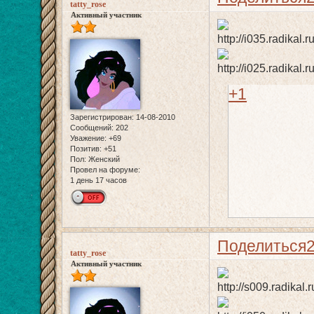
tatty_rose
Активный участник
+1
Зарегистрирован
: 14-08-2010
Сообщений:
202
Уважение:
+69
Позитив:
+51
Пол:
Женский
Провел на форуме:
1 день 17 часов
Поделиться
tatty_rose
Активный участник