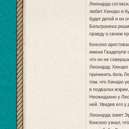
Леонарда согласил
любит Хинаро и бу
будет детей и он о
Бельтранеха реши
правду о своем п
Консехо арестовал
имени Гваделупе о
что он не соверша
Леонарду. Хинаро 
причинить боль Ле
том, что Хинаро у
в подвалах мэрии,
Неожиданно у Лео
ней. Увидев его у
Леонарда зовет Эр
Консехо узнал, чт