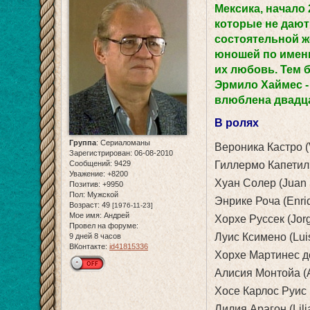
Мексика, начало 
которые не дают
состоятельной ж
юношей по имени
их любовь. Тем б
Эрмило Хаймес -
влюблена двадцат
В ролях
Группа
:
Сериаломаны
Вероника Кастро (
Зарегистрирован
: 06-08-2010
Сообщений:
9429
Гиллермо Капетильо
Уважение:
+8200
Хуан Солер (Juan 
Позитив:
+9950
Пол:
Мужской
Энрике Роча (Enri
Возраст:
49
[1976-11-23]
Мое имя:
Андрей
Хорхе Руссек (Jor
Провел на форуме:
Луис Ксимено (Lui
9 дней 8 часов
ВКонтакте:
id41815336
Хорхе Мартинес де
Алисия Монтойа (A
Хосе Карлос Руис 
Лилия Арагон (Lili