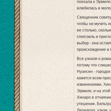
поехала к Эрмило,
влюбилась в молод
Священник совету
чтобы ни мучить н
ее столько, сколь
спектакль и пригл
выбор - она остае
происхождение и 
Все узнали о ром
потому что слишко
Нуансен - городо
кажется всем пре
извинениями. Хина
Эрмило, и на этой
Хинаро в отчаянии
утешение. Бельтра
Леонарда, узнав, 