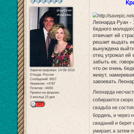
Кр
Леонарда Руан - 
бедного молодог
отвечает ей стра
решает выдать ее
вынуждена выйти
отец угрожал ей 
забыть ее, говори
что он очень бед
Зарегистрирован
: 14-08-2010
живут, намеревая
Откуда:
Россия
Сообщений:
9927
завоевать Леонар
Уважение:
+4787
Позитив:
+6055
Леонарда несчастн
Провел на форуме:
3 месяца 23 дня
собираются скоро 
свадьба не состоя
бордель, и через 
свиданий и берет 
умирает, а затем 