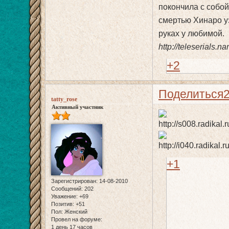
покончила с собой
смертью Хинаро уз
руках у любимой.
http://teleserials.na
+2
Поделиться
tatty_rose
Активный участник
+1
Зарегистрирован
: 14-08-2010
Сообщений:
202
Уважение:
+69
Позитив:
+51
Пол:
Женский
Провел на форуме:
1 день 17 часов