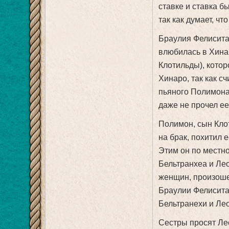
ставке и ставка б
так как думает, чт
Браулия Фелисита
влюбилась в Хина
Клотильды), котор
Хинаро, так как сч
пьяного Полимона,
даже не прочел ее
Полимон, сын Кло
на брак, похитил 
Этим он по местно
Бельтранхеа и Лео
женщин, произоше
Браулии Фелиситас
Бельтранехи и Лео
Сестры просят Ле