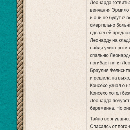
Леонарда готвитьс
венчания Эрмило с
и они не будут сч
смертельно больна
сделал ей предлож
Леонарду на кладб
найдя улик против
спальню Леонарды,
погибает няня Лео
Браулия Фелиситас
и решила на выход
Консехо узнал о н
Консехо хотел беж
Леонарда почувств
беременна. Но она
Тайно вернувшись
Спасаясь от погон