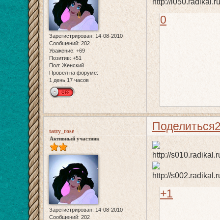
0
Зарегистрирован
: 14-08-2010
Сообщений:
202
Уважение:
+69
Позитив:
+51
Пол:
Женский
Провел на форуме:
1 день 17 часов
Поделиться
tatty_rose
Активный участник
+1
Зарегистрирован
: 14-08-2010
Сообщений:
202