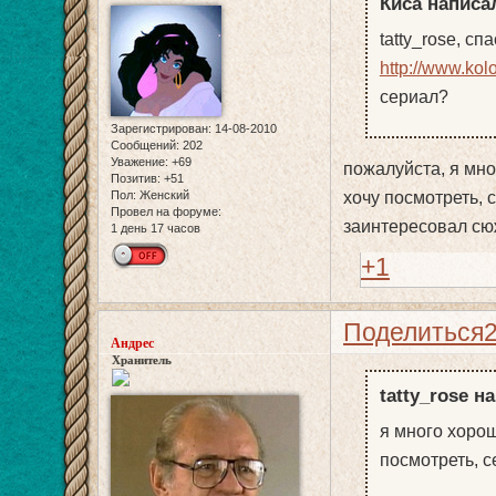
Киса написал
tatty_rose, сп
http://www.kolo
сериал?
Зарегистрирован
: 14-08-2010
Сообщений:
202
Уважение:
+69
пожалуйста, я мн
Позитив:
+51
Пол:
Женский
хочу посмотреть, 
Провел на форуме:
заинтересовал сю
1 день 17 часов
+1
Поделиться
Андрес
Хранитель
tatty_rose н
я много хорош
посмотреть, с