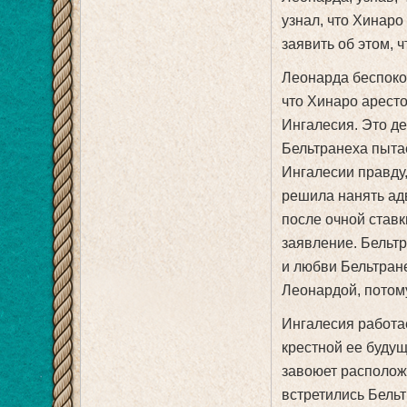
узнал, что Хинаро
заявить об этом, 
Леонарда беспокои
что Хинаро арест
Ингалесия. Это де
Бельтранеха пытае
Ингалесии правду,
решила нанять ад
после очной ставк
заявление. Бельтр
и любви Бельтране
Леонардой, потому
Ингалесия работае
крестной ее будуще
завоюет расположе
встретились Бельт