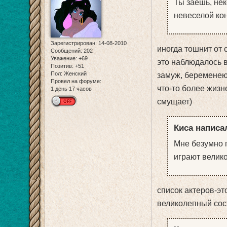
Ты заешь, нек
невеселой кон
Зарегистрирован
: 14-08-2010
иногда тошнит от
Сообщений:
202
Уважение:
+69
это наблюдалось в
Позитив:
+51
Пол:
Женский
замуж, беременею 
Провел на форуме:
что-то более жизн
1 день 17 часов
смущает)
Киса написал
Мне безумно п
играют велико
список актеров-эт
великолепный сост