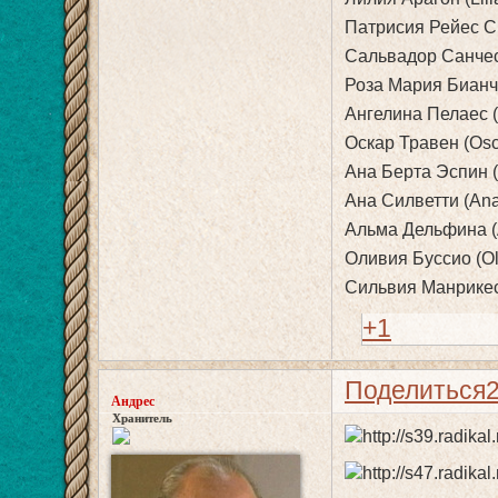
Патрисия Рейес Сп
Сальвадор Санчес
Роза Мария Бианчи
Ангелина Пелаес (
Оскар Травен (Osc
Ана Берта Эспин (
Ана Силветти (Ana 
Альма Дельфина (A
Оливия Буссио (Oli
Сильвия Манрикес 
+1
Поделиться
Андрес
Хранитель