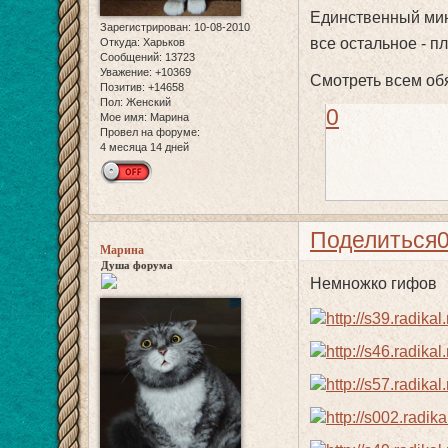
Единственный мину
Зарегистрирован
: 10-08-2010
все остальное - пл
Откуда:
Харьков
Сообщений:
13723
Уважение:
+10369
Смотреть всем обя
Позитив:
+14658
Пол:
Женский
0
Мое имя:
Марина
Провел на форуме:
4 месяца 14 дней
Поделиться
Марина
Душа форума
Немножко гифов