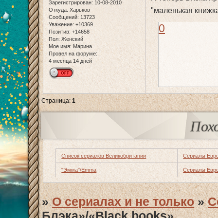
Зарегистрирован
: 10-08-2010
"маленькая книжк
Откуда:
Харьков
Сообщений:
13723
Уважение:
+10369
0
Позитив:
+14658
Пол:
Женский
Мое имя:
Марина
Провел на форуме:
4 месяца 14 дней
Страница:
1
Пох
Список сериалов Великобритании
Сериалы Евр
"Эмма"/Emma
Сериалы Евр
»
О сериалах и не только
»
С
Блэка»/«Black books»