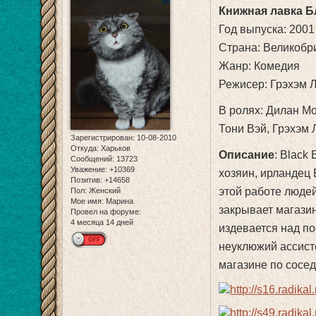
Книжная лавка Б
Год выпуска: 2001
Страна: Великобр
Жанр: Комедия
Режисер: Грэхэм Л
В ролях: Дилан Мо
Тони Вэй, Грэхэм 
Зарегистрирован
: 10-08-2010
Откуда:
Харьков
Описание
: Black
Сообщений:
13723
Уважение:
+10369
хозяин, ирландец 
Позитив:
+14658
этой работе людей
Пол:
Женский
Мое имя:
Марина
закрывает магазин
Провел на форуме:
4 месяца 14 дней
издевается над по
неуклюжий ассист
магазине по сосед