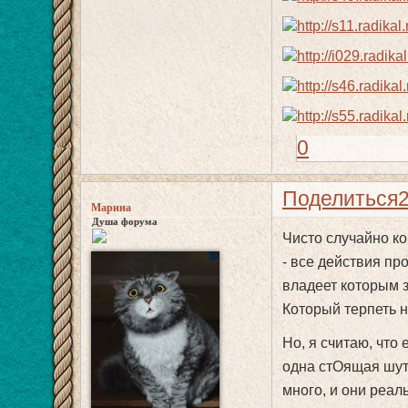
0
Поделиться
Марина
Душа форума
Чисто случайно ко
- все действия пр
владеет которым 
Который терпеть не
Но, я считаю, что
одна стОящая шутк
много, и они реал