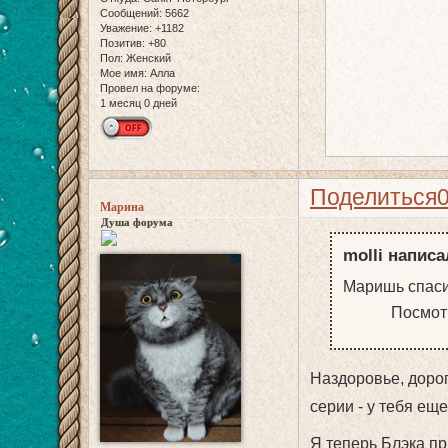
Сообщений:
5662
Уважение:
+1182
Позитив:
+80
Пол:
Женский
Мое имя:
Алла
Провел на форуме:
1 месяц 0 дней
Поделиться
Марина
Душа форума
molli написа
Маришь спаси
Посмотрела 
Наздоровье, дорог
серии - у тебя еще 
Я теперь Блэка п