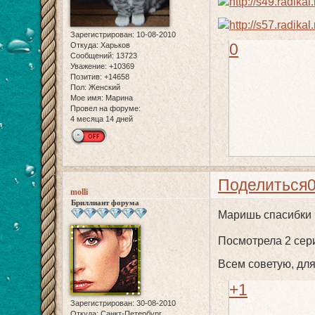
Зарегистрирован
: 10-08-2010
0
Откуда:
Харьков
Сообщений:
13723
Уважение:
+10369
Позитив:
+14658
Пол:
Женский
Мое имя:
Марина
Провел на форуме:
4 месяца 14 дней
Поделиться
molli
Бриллиант форума
Маришь спасибки 
Посмотрела 2 сери
Всем советую, дл
+1
Зарегистрирован
: 30-08-2010
Откуда:
Санкт-Петербург