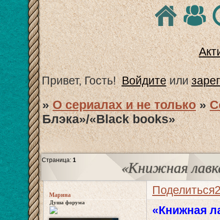
Акт
Привет, Гость!
Войдите
или
заре
»
О сериалах и не только
»
С
Блэка»/«Black books»
Страница:
1
«Книжная лавка
Поделиться
Марина
Душа форума
«Книжная л