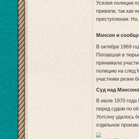
Усилия полиции по
привели, так как 
преступления. Но,
Мэнсон и сообщ
В октябре 1969 го
Попавшая в тюрьм
принимала участи
полицию на след 
участники резни 
Суд над Мэнсоно
В июле 1970 года 
перед судом по об
Уотсону удалось б
отдельное произв