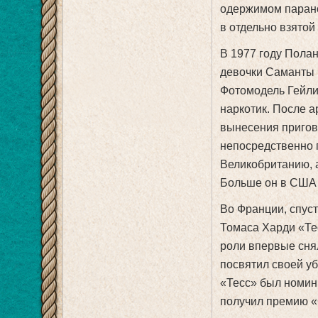
одержимом парано
в отдельно взятой
В 1977 году Пола
девочки Саманты 
Фотомодель Гейли
наркотик. После 
вынесения пригово
непосредственно 
Великобританию, а
Больше он в США 
Во Франции, спуст
Томаса Харди «Те
роли впервые снял
посвятил своей уб
«Тесс» был номин
получил премию «