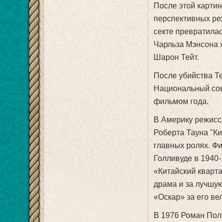
После этой карти
перспективных реж
секте превратила
Чарльза Мэнсона 
Шарон Тейт.
После убийства Те
Национальный сов
фильмом года.
В Америку режисс
Роберта Тауна "К
главных ролях. Ф
Голливуде в 1940-1
«Китайский кварт
драма и за лучшую
«Оскар» за его ве
В 1976 Роман Пол