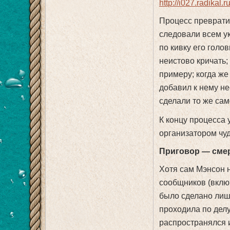
Процесс преврати
следовали всем у
по кивку его голо
неистово кричать;
примеру; когда же
добавил к нему н
сделали то же сам
К концу процесса 
организатором чу
Приговор — сме
Хотя сам Мэнсон н
сообщников (включ
было сделано лиш
проходила по делу
распространялся 