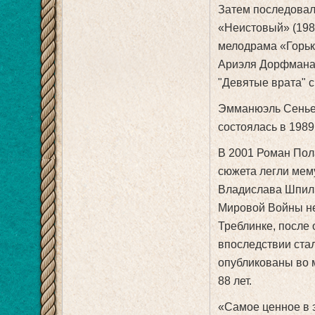
Затем последовал
«Неистовый» (1988
мелодрама «Горька
Ариэля Дорфмана,
"Девятые врата" 
Эмманюэль Сенье 
состоялась в 1989
В 2001 Роман Пол
сюжета легли мем
Владислава Шпиль
Мировой Войны не
Треблинке, после 
впоследствии ста
опубликованы во м
88 лет.
«Самое ценное в э