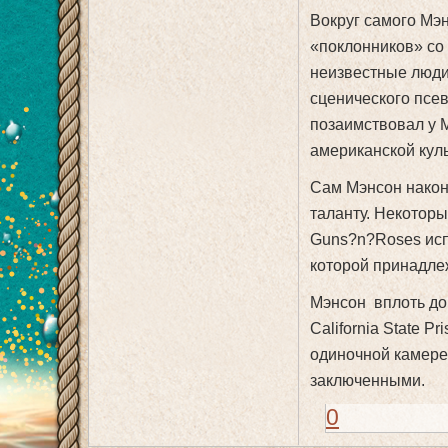
Вокруг самого Мэн
«поклонников» со
неизвестные люди
сценического псе
позаимствовал у 
американской куль
Сам Мэнсон након
таланту. Некоторы
Guns?n?Roses испо
которой принадле
Мэнсон вплоть до
California State P
одиночной камере
заключенными.
0