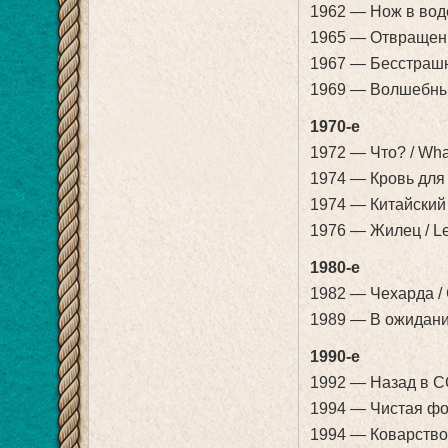
1962 — Нож в воде
1965 — Отвращени
1967 — Бесстрашны
1969 — Волшебный 
1970-е
1972 — Что? / Wha
1974 — Кровь для 
1974 — Китайский 
1976 — Жилец / Le
1980-е
1982 — Чехарда / 
1989 — В ожидании
1990-е
1992 — Назад в СС
1994 — Чистая фор
1994 — Коварство 