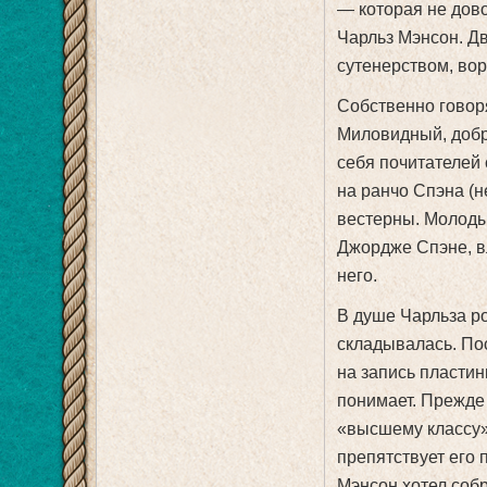
— которая не дов
Чарльз Мэнсон. Д
сутенерством, вор
Собственно говоря
Миловидный, добр
себя почитателей 
на ранчо Спэна (н
вестерны. Молоды
Джордже Спэне, в
него.
В душе Чарльза ро
складывалась. По
на запись пластин
понимает. Прежде 
«высшему классу»,
препятствует его
Мэнсон хотел собр