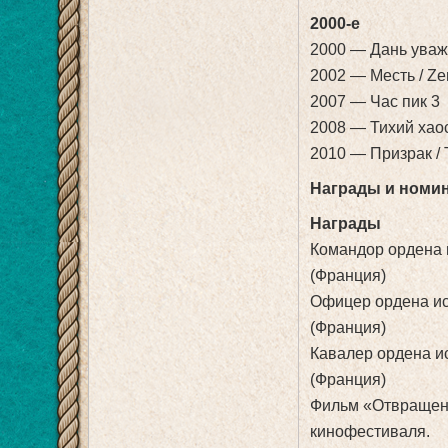
2000-е
2000 — Дань уваж
2002 — Месть / Ze
2007 — Час пик 3
2008 — Тихий хаос
2010 — Призрак / 
Награды и номи
Награды
Командор ордена и
(Франция)
Офицер ордена иск
(Франция)
Кавалер ордена ис
(Франция)
Фильм «Отвращен
кинофестиваля.