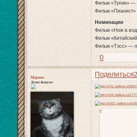
Фильм «Тупик» — 
Фильм «Пианист» 
Номинации
Фильм «Нож в вод
Фильм «Китайский
Фильм «Тэсс» — л
0
Поделиться
Марина
Душа форума
0