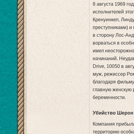
8 августа 1969 го
исполнителей это
Кренуинкел, Линд
преступниками) и
в сторону Лос-Ан
ворваться в особ
имел неосторожно
начинаний. Неудав
Drive, 10050 в ав
муж, режиссер Ро
благодаря фильму
главную женскую р
беременности.
Убийство Шерон 
Компания прибыла
территорию особн