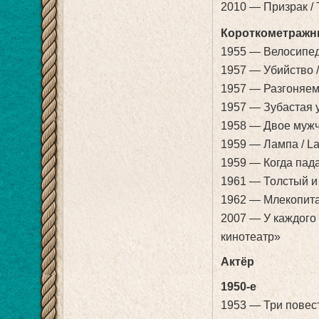
2010 — Призрак / 
Короткометраж
1955 — Велосипед
1957 — Убийство /
1957 — Разгоняем 
1957 — Зубастая у
1958 — Двое мужчи
1959 — Лампа / L
1959 — Когда пада
1961 — Толстый и х
1962 — Млекопита
2007 — У каждого 
кинотеатр»
Актёр
1950-е
1953 — Три повести