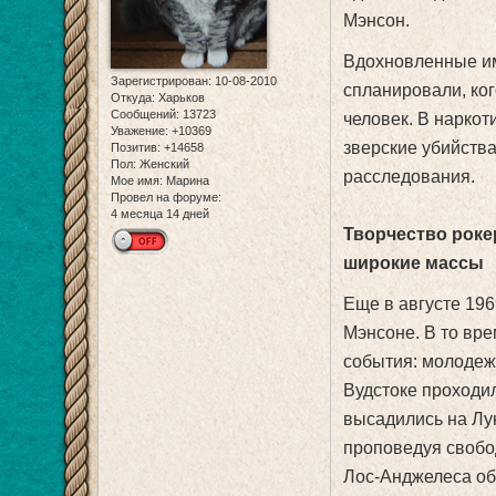
Мэнсон.
Вдохновленные им
Зарегистрирован
: 10-08-2010
спланировали, ког
Откуда:
Харьков
Сообщений:
13723
человек. В наркот
Уважение:
+10369
зверские убийства
Позитив:
+14658
Пол:
Женский
расследования.
Мое имя:
Марина
Провел на форуме:
4 месяца 14 дней
Творчество роке
широкие массы
Еще в августе 19
Мэнсоне. В то вр
события: молодеж
Вудстоке проходи
высадились на Лу
проповедуя свобо
Лос-Анджелеса об