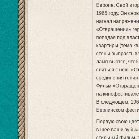
Европе. Свой вто
1965 году. Он сно
нагнал напряжени
«Отвращении» гер
попадая под власт
квартиры (тема кв
стены выпрастыва
ламп вьются, что
слиться с нею. «О
соединения гения
Фильм «Отвращен
на кинофестивале
В следующем, 196
Берлинском фести
Первую свою цвет
в шее ваши зубы» 
стильный фильм, п