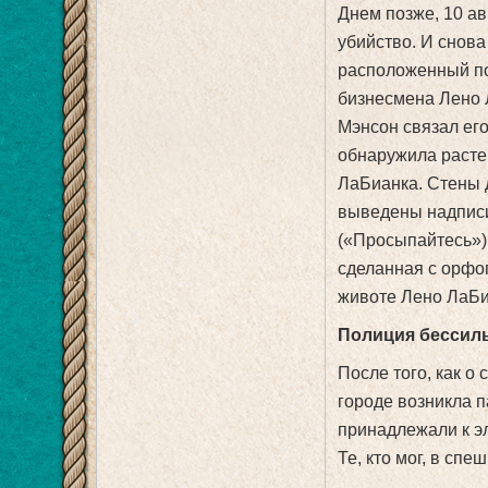
Днем позже, 10 а
убийство. И снова
расположенный по 
бизнесмена Лено 
Мэнсон связал его
обнаружила расте
ЛаБианка. Стены 
выведены надписи 
(«Просыпайтесь»).
сделанная с орфо
животе Лено ЛаБи
Полиция бессиль
После того, как о
городе возникла п
принадлежали к эл
Те, кто мог, в сп