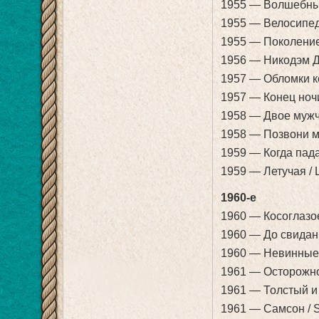
1955 — Волшебный
1955 — Велосипед
1955 — Поколение 
1956 — Никодэм Д
1957 — Обломки ко
1957 — Конец ночи
1958 — Двое мужчи
1958 — Позвони мо
1959 — Когда пада
1959 — Летучая / 
1960-е
1960 — Косоглазое
1960 — До свидания
1960 — Невинные ч
1961 — Осторожно, 
1961 — Толстый и х
1961 — Самсон / 