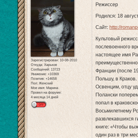
Режиссер
Родился: 18 авгус
Сайт:
http://romanpo
Культовый режисс
послевоенного вр
настоящее имя Ра
Зарегистрирован
: 10-08-2010
преимущественно 
Откуда:
Харьков
Сообщений:
13723
Франции (после 19
Уважение:
+10369
Польшу, в Краков.
Позитив:
+14658
Пол:
Женский
Освенцим, отцу у
Мое имя:
Марина
Провел на форуме:
Полански попереме
4 месяца 14 дней
попал в краковско
Восьмилетнему Ро
развлекавшихся г
книге: «Чтобы выж
один раз в три ме