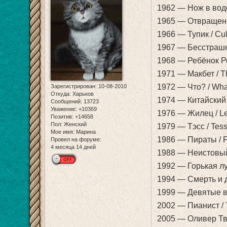
1962 — Нож в воде
1965 — Отвращени
1966 — Тупик / Cu
1967 — Бесстрашны
1968 — Ребёнок Р
1971 — Макбет / T
1972 — Что? / Wha
Зарегистрирован
: 10-08-2010
Откуда:
Харьков
1974 — Китайский 
Сообщений:
13723
Уважение:
+10369
1976 — Жилец / Le
Позитив:
+14658
Пол:
Женский
1979 — Тэсс / Tes
Мое имя:
Марина
1986 — Пираты / P
Провел на форуме:
4 месяца 14 дней
1988 — Неистовый 
1992 — Горькая лун
1994 — Смерть и д
1999 — Девятые вр
2002 — Пианист / 
2005 — Оливер Твис