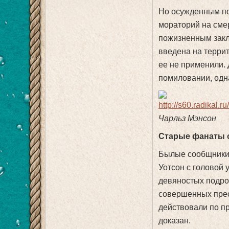
Но осужденным по
мораторий на сме
пожизненным закл
введена на терри
ее не применили. 
помиловании, одн
Чарльз Мэнсон
Старые фанаты о
Былые сообщники 
Уотсон с головой 
девяностых подро
совершенных прест
действовали по п
доказан.