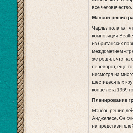
все человечество.
Мэнсон решил р
Чарльз полагал, ч
композиции Beatle
из британских пар
междометием «тра
же решил, что на 
переворот, еще то
несмотря на мног
шестидесятых кру
конце лета 1969 г
Планирование г
Мэнсон решил дейс
Анджелесе. Он счи
на представителей