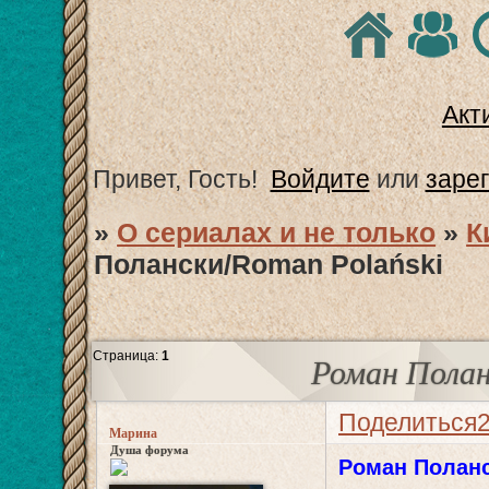
Акт
Привет, Гость!
Войдите
или
заре
»
О сериалах и не только
»
К
Полански/Roman Polański
Страница:
1
Роман Полан
Поделиться
Марина
Душа форума
Роман Полан