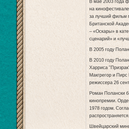
В мае 2003 года 
на кинофестивале
за лучший фильм г
Британской Акаде
– «Оскары» в кат
сценарий» и «луч
В 2005 году Полан
В 2010 году Пола
Харриса "Призрак
Макгрегор и Пирс
режиссера 26 сент
Роман Полански б
кинопремии. Орде
1978 годом. Согла
распространяется,
Швейцарский мини