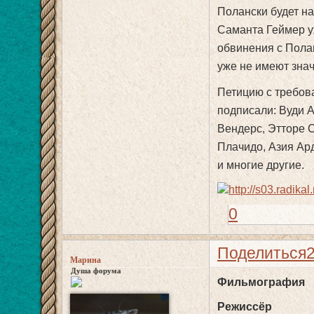
Полански будет н
Саманта Геймер уж
обвинения с Полан
уже не имеют зна
Петицию с требов
подписали: Вуди А
Вендерс, Этторе 
Плачидо, Азия Ар
и многие другие.
0
Поделиться
Марина
Душа форума
Фильмография
Режиссёр