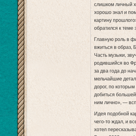
слишком личный ха
хорошо знал и по
картину прошлого
обратился к теме
Главную роль в ф
вжиться в образ, 
Часть музыки, зв
родившийся во Фр
за два года до на
мельчайшие детал
дорог, по которым
добиться большей 
ним лично», — вс
Идея подобной ка
чего-то ждал, и в
хотел пересказыв