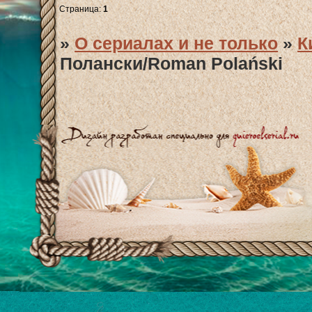
Страница:
1
»
О сериалах и не только
»
К
Полански/Roman Polański