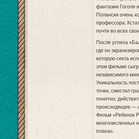
фантазии Гоголя и
Полански очень х
профессора. Кстат
почти во всех сво
После успеха «Ба
где он экранизир
которую секта исп
этом фильме сыгр
независимого кин
Уникальность пост
точки, сместил гр
понятно: действи
происходящее — л
Фильм «Ребенок Р
многочисленных на
плана».