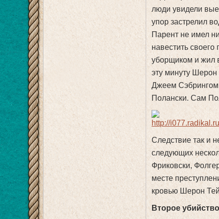
люди увидели вые
упор застрелил во
Парент не имел н
навестить своего 
уборщиком и жил в
эту минуту Шерон
Джеем Сэбрингом,
Полански. Сам По
Следствие так и н
следующих несколь
Фриковски, Фолге
месте преступлен
кровью Шерон Тей
Второе убийств