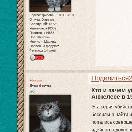
Зарегистрирован
: 10-08-2010
Откуда:
Харьков
Сообщений:
13723
Уважение:
+10369
Позитив:
+14658
Пол:
Женский
Мое имя:
Марина
Провел на форуме:
4 месяца 14 дней
Поделиться
Марина
Душа форума
Кто и зачем у
Анжелесе в 1
Эта серия убийст
бессильна найти 
попались соверше
идейного вдохнови