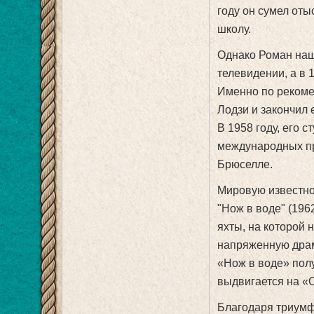
году он сумел оты
школу.
Однако Роман наш
телевидении, а в
Именно по рекоме
Лодзи и закончил е
В 1958 году, его 
международных пр
Брюселле.
Мировую известно
"Нож в воде" (19
яхты, на которой 
напряженную драм
«Нож в воде» пол
выдвигается на «
Благодаря триумф