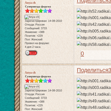
Поделиться
Anya-ch
Суперзвезда форума
Зарегистрирован
: 14-08-2010
Откуда:
Россия
Сообщений:
3733
Уважение:
+388
Позитив:
+229
Пол:
Женский
Провел на форуме:
4 дня 2 часа
0
Поделиться
Anya-ch
Суперзвезда форума
Зарегистрирован
: 14-08-2010
Откуда:
Россия
Сообщений:
3733
Уважение:
+388
Позитив:
+229
Пол:
Женский