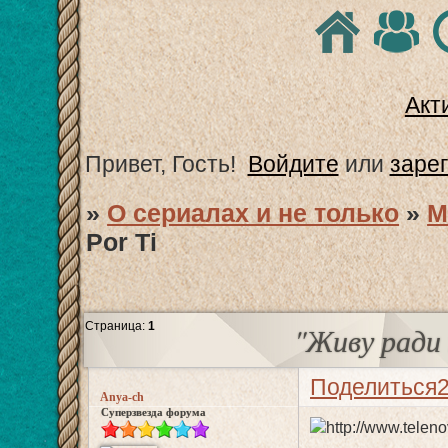
Акт
Привет, Гость!
Войдите
или
заре
»
О сериалах и не только
»
М
Por Ti
Страница:
1
"Живу ради т
Поделиться
Anya-ch
Суперзвезда форума