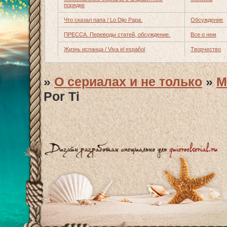
порядке
Что сказал папа / Lo Dijo Papa.
Обсуждение
ПРЕССА. Переводы статей, обсуждение.
Все о нем
Жизнь испанца / Viva el español
Творчество
»
О сериалах и не только
»
М
Por Ti