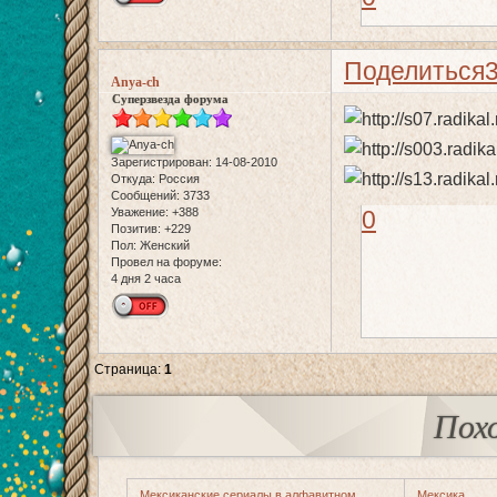
Поделиться
Anya-ch
Суперзвезда форума
Зарегистрирован
: 14-08-2010
Откуда:
Россия
Сообщений:
3733
0
Уважение:
+388
Позитив:
+229
Пол:
Женский
Провел на форуме:
4 дня 2 часа
Страница:
1
Пох
Мексиканские сериалы в алфавитном
Мексика