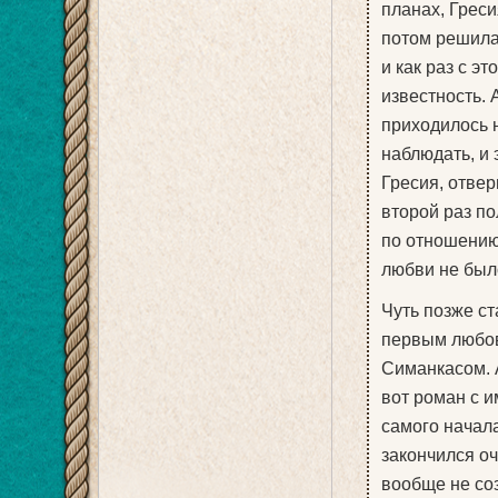
планах, Греси
потом решилас
и как раз с э
известность. 
приходилось 
наблюдать, и 
Гресия, отвер
второй раз по
по отношению
любви не было
Чуть позже ст
первым любов
Симанкасом. А
вот роман с 
самого начала
закончился о
вообще не соз