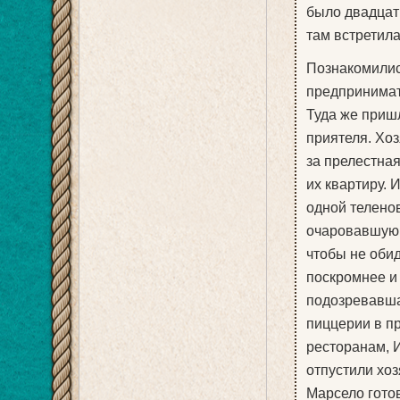
было двадцать
там встретила
Познакомились
предпринимат
Туда же пришл
приятеля. Хоз
за прелестная
их квартиру. 
одной теленов
очаровавшую е
чтобы не оби
поскромнее и
подозревавша
пиццерии в пр
ресторанам, И
отпустили хоз
Марсело готов