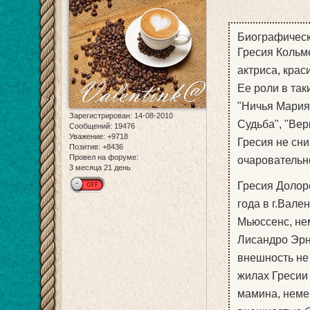
Биографическ
Гресия Кольм
актриса, кра
Ее роли в так
"Ничья Мария
Зарегистрирован
: 14-08-2010
Судьба", "Ве
Сообщений:
19476
Уважение:
+9718
Гресия не сн
Позитив:
+8436
Провел на форуме:
очаровательн
3 месяца 21 день
Гресия Долор
года в г.Вале
Мьюссенс, не
Лисандро Эрн
внешность не
жилах Гресии 
мамина, немец