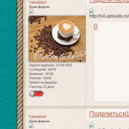
Valentink@
Душа форума
0
Зарегистрирован
: 14-08-2010
Сообщений:
19476
Уважение:
+9718
Позитив:
+8436
Провел на форуме:
3 месяца 21 день
Поделиться
Valentink@
Душа форума