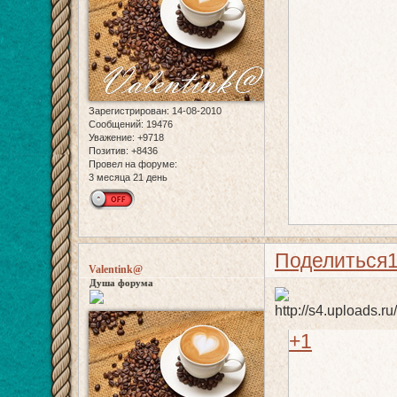
Зарегистрирован
: 14-08-2010
Сообщений:
19476
Уважение:
+9718
Позитив:
+8436
Провел на форуме:
3 месяца 21 день
Поделиться
Valentink@
Душа форума
+1