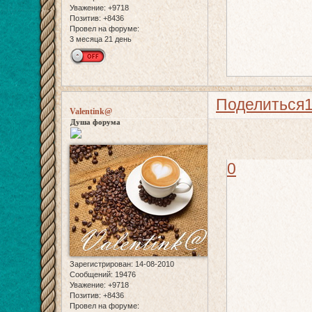
Уважение:
+9718
Позитив:
+8436
Провел на форуме:
3 месяца 21 день
Поделиться
Valentink@
Душа форума
0
Зарегистрирован
: 14-08-2010
Сообщений:
19476
Уважение:
+9718
Позитив:
+8436
Провел на форуме: