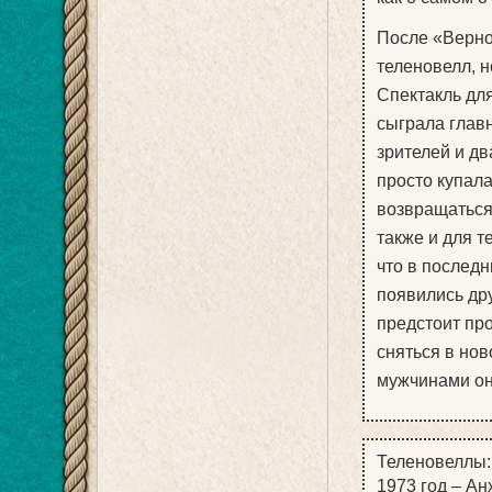
После «Верно
теленовелл, н
Спектакль дл
сыграла глав
зрителей и д
просто купал
возвращаться
также и для т
что в последн
появились др
предстоит про
сняться в но
мужчинами она
Теленовеллы:
1973 год – Ан