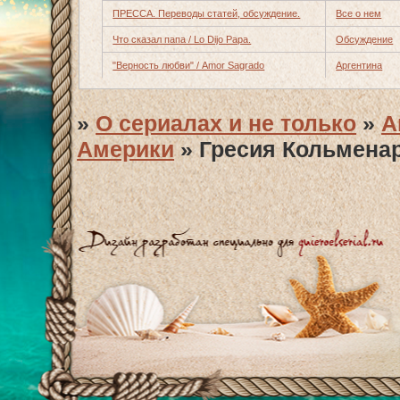
ПРЕССА. Переводы статей, обсуждение.
Все о нем
Что сказал папа / Lo Dijo Papa.
Обсуждение
"Верность любви" / Amor Sagrado
Аргентина
»
О сериалах и не только
»
А
Америки
»
Гресия Кольменар