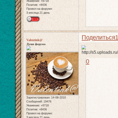
Уважение:
+9718
Позитив:
+8436
Провел на форуме:
3 месяца 21 день
Поделиться
Valentink@
Душа форума
0
Зарегистрирован
: 14-08-2010
Сообщений:
19476
Уважение:
+9718
Позитив:
+8436
Провел на форуме:
3 месяца 21 день