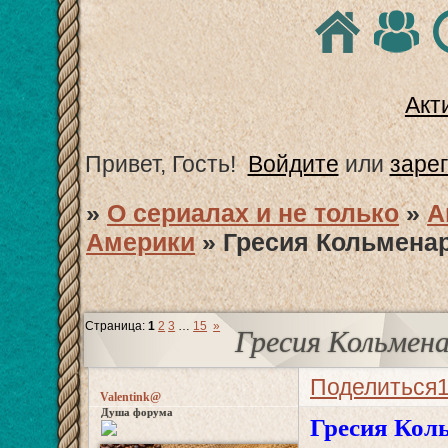
Акт
Привет, Гость!
Войдите
или
заре
»
О сериалах и не только
»
А
Америки
»
Гресия Кольменар
Страница:
1
2
3
…
15
»
Гресия Кольмена
Поделиться
Valentink@
Душа форума
Гресия Коль