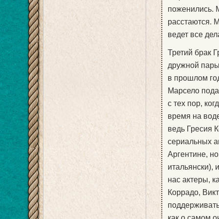
поженились. 
расстаются. 
ведет все дел
Третий брак Г
дружной пары
в прошлом год
Марсело пода
с тех пор, ко
время на воде
ведь Гресия 
сериальных а
Аргентине, но
итальянски), 
нас актеры, к
Коррадо, Вик
поддерживать
как о самом о