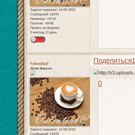
Зарегистрирован
: 14-08-2010
Сообщений:
19476
Уважение:
+9718
Позитив:
+8436
Провел на форуме:
3 месяца 21 день
Поделиться
Valentink@
Душа форума
0
Зарегистрирован
: 14-08-2010
Сообщений:
19476