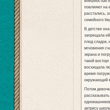
внешностью б
повлияют на е
расстались, з
семейного бю
В детстве она
запрещала ей 
плод сладок, 
мгновения сча
экрана и пог
такой восторг
восхищала люб
время погруж
окружающий м
Потом девочка
рассказывать 
однокашников
актрису школь