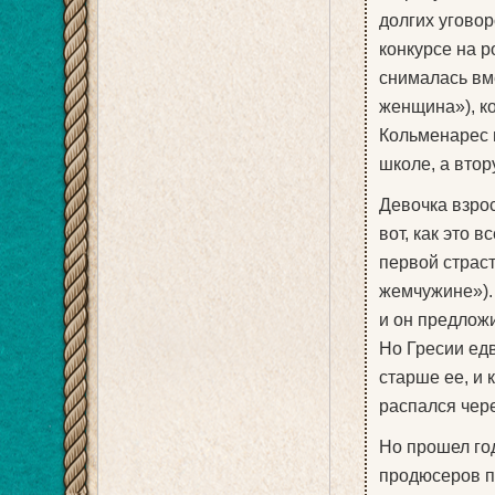
долгих угово
конкурсе на р
снималась вм
женщина»), ко
Кольменарес 
школе, а втор
Девочка взро
вот, как это 
первой страст
жемчужине»).
и он предложи
Но Гресии ед
старше ее, и 
распался чере
Но прошел год
продюсеров п