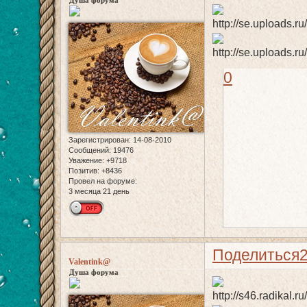
Душа форума
0
Зарегистрирован
: 14-08-2010
Сообщений:
19476
Уважение:
+9718
Позитив:
+8436
Провел на форуме:
3 месяца 21 день
Поделиться
Valentink@
Душа форума