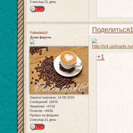
3 месяца 21 день
Поделиться
Valentink@
Душа форума
+1
Зарегистрирован
: 14-08-2010
Сообщений:
19476
Уважение:
+9718
Позитив:
+8436
Провел на форуме:
3 месяца 21 день