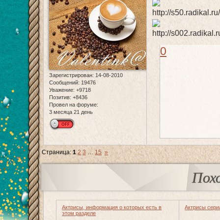
0
Зарегистрирован
: 14-08-2010
Сообщений:
19476
Уважение:
+9718
Позитив:
+8436
Провел на форуме:
3 месяца 21 день
Страница:
1
2
3
…
15
»
Пох
Актрисы, информация о которых есть в
Актрисы сери
этом разделе