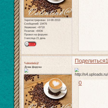
Зарегистрирован
: 14-08-2010
Сообщений:
19476
Уважение:
+9718
Позитив:
+8436
Провел на форуме:
3 месяца 21 день
Поделиться
Valentink@
Душа форума
0