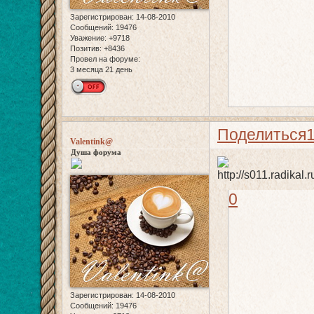
Зарегистрирован
: 14-08-2010
Сообщений:
19476
Уважение:
+9718
Позитив:
+8436
Провел на форуме:
3 месяца 21 день
Поделиться
Valentink@
Душа форума
0
Зарегистрирован
: 14-08-2010
Сообщений:
19476