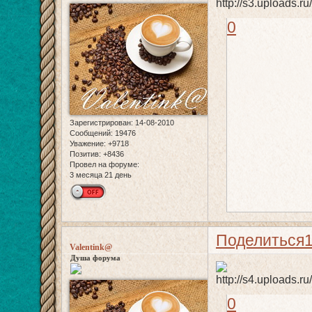
0
Зарегистрирован
: 14-08-2010
Сообщений:
19476
Уважение:
+9718
Позитив:
+8436
Провел на форуме:
3 месяца 21 день
Поделиться
Valentink@
Душа форума
0