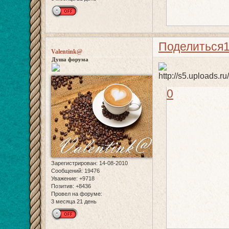
Поделиться
Valentink@
Душа форума
0
Зарегистрирован
: 14-08-2010
Сообщений:
19476
Уважение:
+9718
Позитив:
+8436
Провел на форуме:
3 месяца 21 день