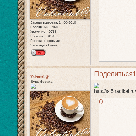
Зарегистрирован
: 14-08-2010
Сообщений:
19476
Уважение:
+9718
Позитив:
+8436
Провел на форуме:
3 месяца 21 день
Поделиться
Valentink@
Душа форума
0