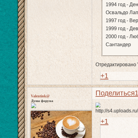
1994 год - Де
Освальдо Ла
1997 год - Ве
1999 год - Де
2000 год - Лю
Сантандер
Отредактировано V
+1
Поделиться
Valentink@
Душа форума
+1