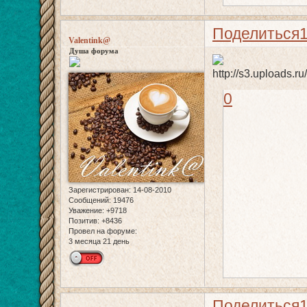
Поделиться
Valentink@
Душа форума
0
Зарегистрирован
: 14-08-2010
Сообщений:
19476
Уважение:
+9718
Позитив:
+8436
Провел на форуме:
3 месяца 21 день
Поделиться