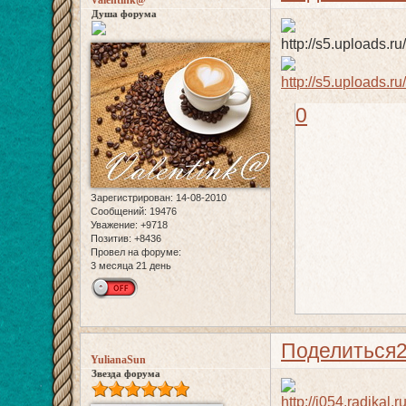
Душа форума
0
Зарегистрирован
: 14-08-2010
Сообщений:
19476
Уважение:
+9718
Позитив:
+8436
Провел на форуме:
3 месяца 21 день
Поделиться
YulianaSun
Звезда форума