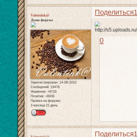
Поделиться
Valentink@
Душа форума
0
Зарегистрирован
: 14-08-2010
Сообщений:
19476
Уважение:
+9718
Позитив:
+8436
Провел на форуме:
3 месяца 21 день
Поделиться
Valentink@