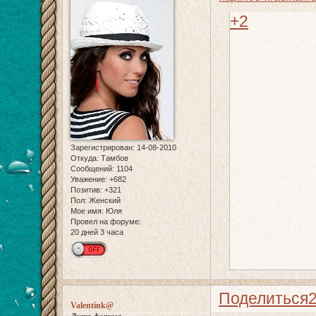
+2
Зарегистрирован
: 14-08-2010
Откуда:
Тамбов
Сообщений:
1104
Уважение:
+682
Позитив:
+321
Пол:
Женский
Мое имя:
Юля
Провел на форуме:
20 дней 3 часа
Поделиться
Valentink@