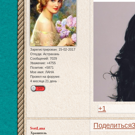
Зарегистрирован
: 15-02-2017
Откуда:
Астрахань
Сообщений:
7029
Уважение:
+4755
Позитив:
+5871
Мое имя:
ЛАНА
Провел на форуме:
4 месяца 21 день
+1
Поделиться
SvetLana
Хранитель