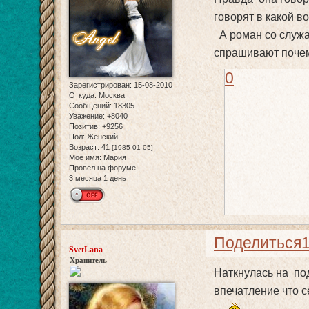
говорят в какой в
А роман со служа
спрашивают почем
0
Зарегистрирован
: 15-08-2010
Откуда:
Москва
Сообщений:
18305
Уважение:
+8040
Позитив:
+9256
Пол:
Женский
Возраст:
41
[1985-01-05]
Мое имя:
Мария
Провел на форуме:
3 месяца 1 день
Поделиться
SvetLana
Хранитель
Наткнулась на под
впечатление что 
.