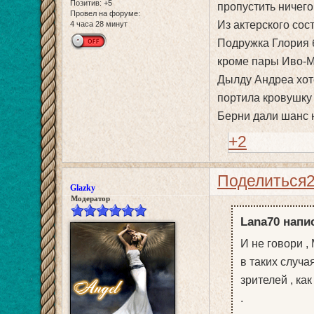
Позитив:
+5
пропустить ничего
Провел на форуме:
Из актерского сос
4 часа 28 минут
Подружка Глория 
кроме пары Иво-М
Дылду Андреа хоте
портила кровушку 
Берни дали шанс 
+2
Поделиться
Glazky
Модератор
Lana70 напис
И не говори ,
в таких случа
зрителей , ка
.