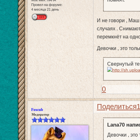
Мое имя:
ЛАНА
Провел на форуме:
4 месяца 21 день
И не говори , Маш
случаях . Снимаютс
перемкнёт на одно
Девочки , это тол
Свернутый те
0
Поделиться
Foxcub
Модератор
Lana70 напис
Девочки , это