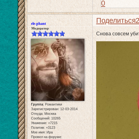
0
Поделиться
ele-phant
Модератор
Снова совсем уби
Группа
:
Романтики
Зарегистрирован
: 12-03-2014
Откуда:
Москва
Сообщений:
10265
Уважение:
+7215
Позитив:
+3123
Мое имя:
Ира
Провел на форуме: