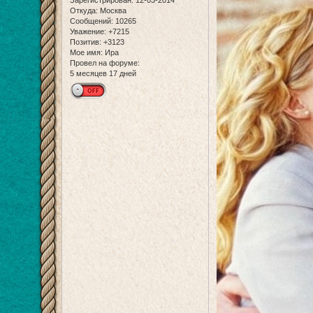
Откуда:
Москва
Сообщений:
10265
Уважение:
+7215
Позитив:
+3123
Мое имя:
Ира
Провел на форуме:
5 месяцев 17 дней