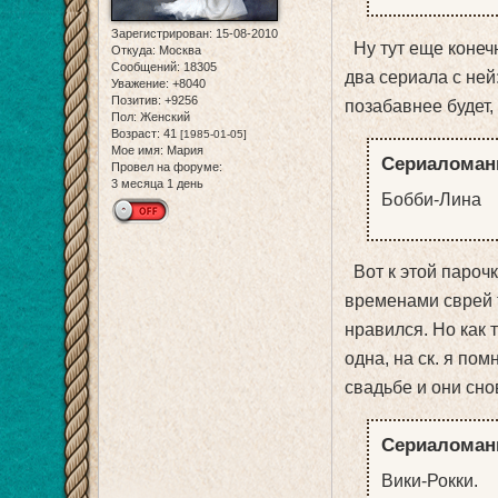
Зарегистрирован
: 15-08-2010
Ну тут еще конечн
Откуда:
Москва
Сообщений:
18305
два сериала с ней
Уважение:
+8040
Позитив:
+9256
позабавнее будет,
Пол:
Женский
Возраст:
41
[1985-01-05]
Мое имя:
Мария
Сериаломанк
Провел на форуме:
3 месяца 1 день
Бобби-Лина
Вот к этой пароч
временами сврей 
нравился. Но как 
одна, на ск. я по
свадьбе и они сно
Сериаломанк
Вики-Рокки.