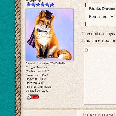
ShakuDancer
В детстве см
Я весной наткнула
Нашла в интренет
0
Зарегистрирован
: 23-08-2019
Откуда:
Москва
Сообщений:
3602
Уважение:
+1527
Позитив:
+1887
Пол:
Женский
Провел на форуме:
28 дней 10 часов
Поделиться