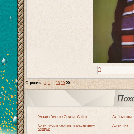
0
Страница:
«
1
…
18
19
20
Пох
Густаво Гильен / Gustavo Guillen
Актёры сериа
Аргентинские сериалы в алфавитном
Аргентина
порядке