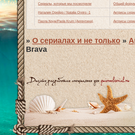
Сериалы, которые мы посмотрели
Общий форум
Наталия Орейро / Natalia Oreiro -1
Актрисы сери
Паола Крум/Paola Krum (Аргентина)
Актрисы сери
»
О сериалах и не только
»
А
Brava