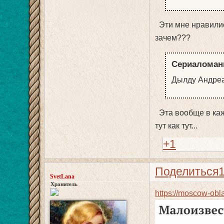
Эти мне нравились
зачем???
Сериаломанк
Дылду Андре
Эта вообще в каж
тут как тут...
+1
Поделиться
SvetLana
Хранитель
https://moscow-ob