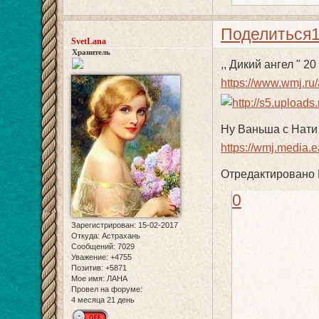
Поделиться
SvetLana
Хранитель
,, Дикий ангел " 20
https://www.wmj.ru/
Ну Ваньша с Нати 
https://wmj.media.
Отредактировано L
0
Зарегистрирован
: 15-02-2017
Откуда:
Астрахань
Сообщений:
7029
Уважение:
+4755
Позитив:
+5871
Мое имя:
ЛАНА
Провел на форуме:
4 месяца 21 день