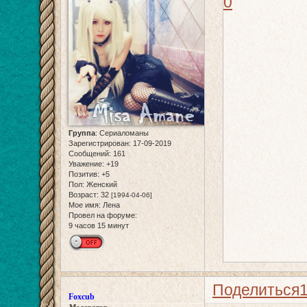
0
Группа
:
Сериаломаны
Зарегистрирован
: 17-09-2019
Сообщений:
161
Уважение:
+19
Позитив:
+5
Пол:
Женский
Возраст:
32
[1994-04-06]
Мое имя:
Лена
Провел на форуме:
9 часов 15 минут
Поделиться
Foxcub
Модератор