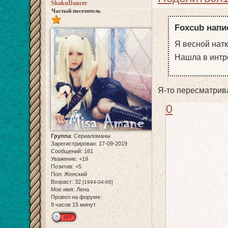
ShakuDancer
Частый посетитель
Foxcub напи
Я весной натк
Нашла в интре
Я-то пересматрив
0
Группа
:
Сериаломаны
Зарегистрирован
: 17-09-2019
Сообщений:
161
Уважение:
+19
Позитив:
+5
Пол:
Женский
Возраст:
32
[1994-04-06]
Мое имя:
Лена
Провел на форуме:
9 часов 15 минут