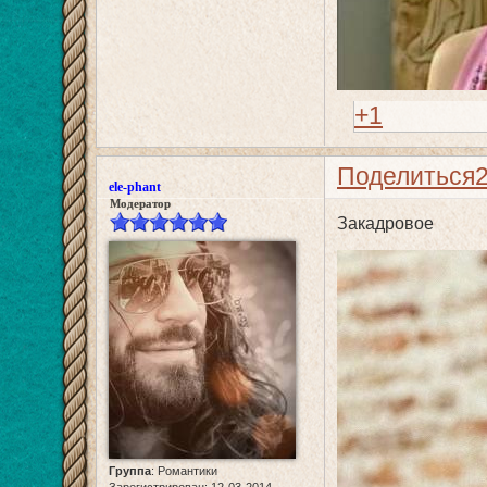
+1
Поделиться
ele-phant
Модератор
Закадровое
Группа
:
Романтики
Зарегистрирован
: 12-03-2014