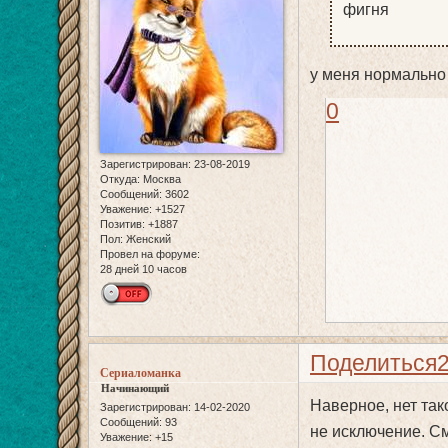
фигня
у меня нормально
0
Зарегистрирован
: 23-08-2019
Откуда:
Москва
Сообщений:
3602
Уважение:
+1527
Позитив:
+1887
Пол:
Женский
Провел на форуме:
28 дней 10 часов
Поделиться
Сериаломанка
Начинающий
Наверное, нет так
Зарегистрирован
: 14-02-2020
Сообщений:
93
не исключение. См
Уважение:
+15