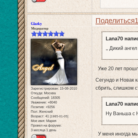
Поделиться
Glazky
Модератор
Lana70 напис
,, Дикий ангел
Уже 20 лет прошло
Сегундо и Новак к
сбрить, слишком с
Зарегистрирован
: 15-08-2010
Откуда:
Москва
Сообщений:
18305
Уважение:
+8040
Lana70 напис
Позитив:
+9256
Пол:
Женский
Ну Ваньша с Н
Возраст:
41
[1985-01-05]
Мое имя:
Мария
Провел на форуме:
3 месяца 1 день
У меня иногда мы