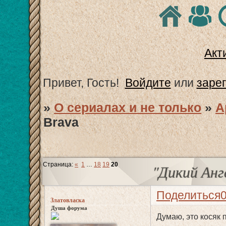
Акт
Привет, Гость!
Войдите
или
заре
»
О сериалах и не только
»
А
Brava
Страница:
«
1
…
18
19
20
"Дикий Анг
Поделиться
Златовласка
Душа форума
Думаю, это косяк 