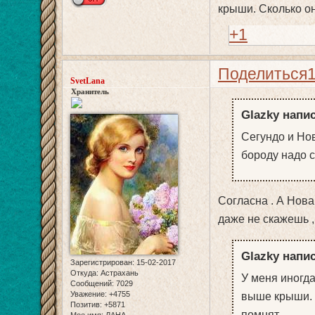
крыши. Сколько он
+1
Поделиться
SvetLana
Хранитель
Glazky напис
Сегундо и Нов
бороду надо с
Согласна . А Нов
даже не скажешь ,
Glazky напис
Зарегистрирован
: 15-02-2017
Откуда:
Астрахань
У меня иногда
Сообщений:
7029
Уважение:
+4755
выше крыши. С
Позитив:
+5871
помнят.