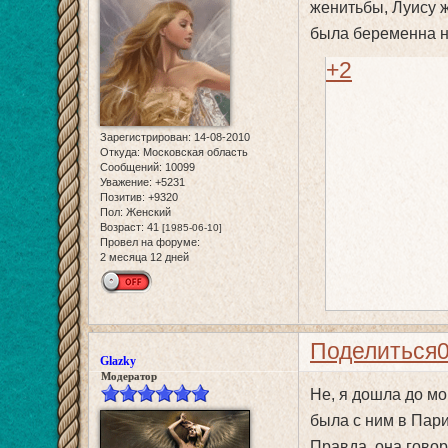
женитьбы, Луису ж
была беременна не
+2
Зарегистрирован
: 14-08-2010
Откуда:
Московская область
Сообщений:
10099
Уважение:
+5231
Позитив:
+9320
Пол:
Женский
Возраст:
41
[1985-06-10]
Провел на форуме:
2 месяца 12 дней
Поделиться
Glazky
Модератор
Не, я дошла до мо
была с ним в Пари
Правда она говори