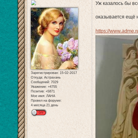
Уж казалось бы вс
оказывается ещё 
https://www.adme.r
Зарегистрирован
: 15-02-2017
Откуда:
Астрахань
Сообщений:
7029
Уважение:
+4755
Позитив:
+5871
Мое имя:
ЛАНА
Провел на форуме:
4 месяца 21 день