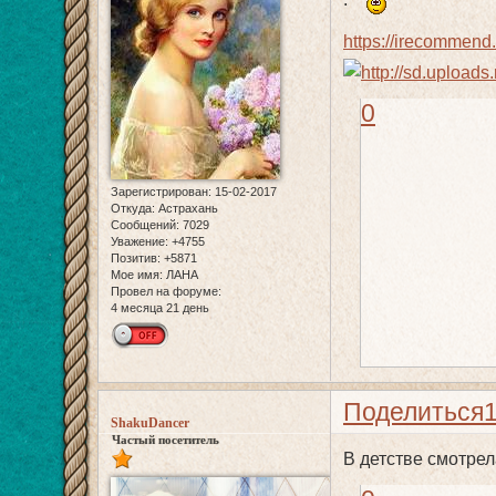
https://irecommend.
0
Зарегистрирован
: 15-02-2017
Откуда:
Астрахань
Сообщений:
7029
Уважение:
+4755
Позитив:
+5871
Мое имя:
ЛАНА
Провел на форуме:
4 месяца 21 день
Поделиться
ShakuDancer
Частый посетитель
В детстве смотре