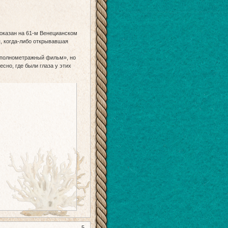
оказан на 61-м Венецианском
, когда-либо открывавшая
 полнометражный фильм», но
сно, где были глаза у этих
5