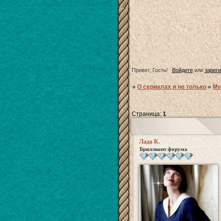
Привет, Гость!
Войдите
или
зарег
»
О сериалах и не только
»
Му
Страница:
1
Лада К.
Бриллиант форума