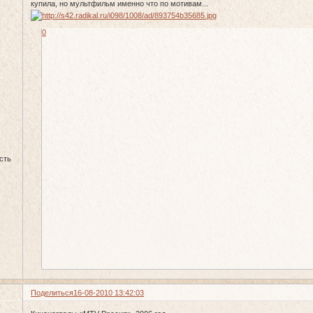
купила, но мультфильм именно что по мотивам...
0
сть
Поделиться
16-08-2010 13:42:03