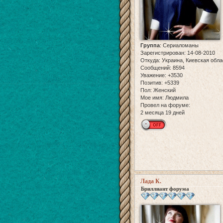
Группа
:
Сериаломаны
Зарегистрирован
: 14-08-2010
Откуда:
Украина, Киевская обла
Сообщений:
8594
Уважение:
+3530
Позитив:
+5339
Пол:
Женский
Мое имя:
Людмила
Провел на форуме:
2 месяца 19 дней
Лада К.
Бриллиант форума