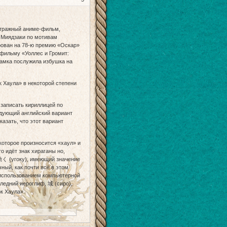
тражный аниме-фильм,
о Миядзаки по мотивам
рован на 78-ю премию «Оскар»
фильму «Уоллес и Громит:
замка послужила избушка на
 Хаула» в некоторой степени
аписать кириллицей по
едующий английский вариант
азать, что этот вариант
которое произносится «хаул» и
о идёт знак хираганы но,
動く (угоку), имеющий значение
ный, как почти всё в этом
 использованием компьютерной
ледний иероглиф, 城 (сиро),
к Хаула».