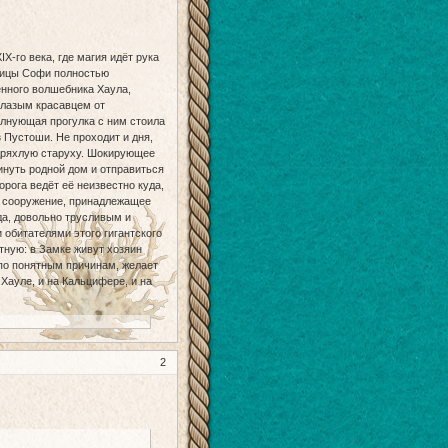
-го века, где магия идёт рука
ницы Софи полностью
енного волшебника Хаула,
глазым красавцем от
олнующая прогулка с ним стоила
 Пустоши. Не проходит и дня,
 дряхлую старуху. Шокирующее
нуть родной дом и отправиться
рога ведёт её неизвестно куда,
ое сооружение, принадлежащее
а, довольно трусливым и
обитателями этого гигантского
тную: в Замке живут хозяин
 по понятным причинам, желает
Хауле, и на Кальцифере, и на
2