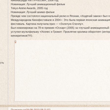
Кинонаграды «MTV-Россия», 2006 год
Номинация: Лучший анимационный фильм
Tokyo Anime Awards, 2005 год
Номинация: Лучший аниме-фильм
Прежде чем состоялся национальный релиз в Японии, «Ходячий замок» был п
Международном Кинофестивале в 2004 г. Это была первая японская анимация
фестиваль. Картина получила приз — «Золотую Озеллу».
Был номинирован на 78-ю премию «Оскар» (2005) за «лучший анимационный
уступил мультфильму «Уоллес и Громит: Проклятие кролика-оборотня» (интере
кинокритиков?!!!).
0
сть
Поделиться
18-08-2010 08:11:52