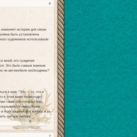
6
 изменяет историю для своих
должна быть установлена.
много художников использовали
со мной, его суждение
ться. Это было самым важным
ьно ли автомобили необходимы?
ься в мир. "Это — то, что я
что в этом мире происходит
при таких обстоятельствах,
й оказывается перед более
и я обсуждали этот вопрос в те
зить чистую любовь.
7