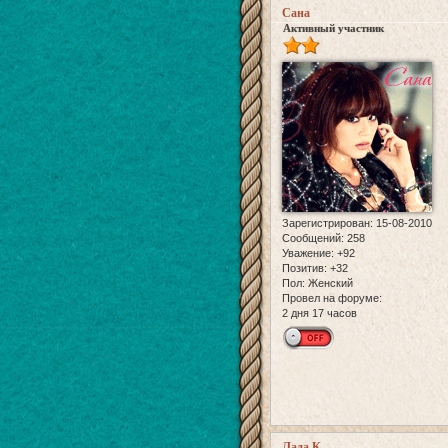
Сана
Активный участник
Зарегистрирован
: 15-08-2010
Сообщений:
258
Уважение:
+92
Позитив:
+32
Пол:
Женский
Провел на форуме:
2 дня 17 часов
Лада К.