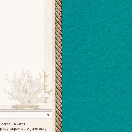
3
ебная... А какая
тра мультфильма. Я даже книгу