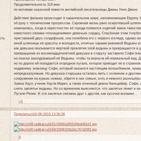
Продолжительность 119 мин
по мотивам сказочной повести английской писательницы Дианы Уинн Джонс
Действие фильма происходит в параллельном мире, напоминающем Европу XIX
об руку с техническим прогрессом. Скромная жизнь рано осиротевшей шляп
изменилась, когда в окрестностях её города появился ходячий замок таинств
известного своими «похищениями» девичьих сердец. Спасённая этим голубо
сть
приставаний двух солдафонов, она полюбила его с первого взгляда, однако в
юной шляпнице её красоты и молодости, отнятых чарами ревнивой Ведьмы из
как девушка оказывается жертвой проклятия злой ведьмы и превращается в
превращение из восемнадцатилетней девушки в старуху заставило Софи поки
на поиски заколдовавшей её Ведьмы, чтобы та вернула ей нормальный вид. До
но по дороге ей попадается огородное пугало, которое приводит её в странн
недавнему знакомцу Софи, который оказался настоящим волшебником, правд
непредсказуемым. Но девушка-старушка осталась жить с хозяином и другими 
сооружения на курьих ножках, обретя в них семью, хоть и немного разношёрс
Замка Хаул, ученик Хаула Маркл, а также огненный демон Кальцифер. Софи,
снять заклятье ведьмы. Но со временем выясняется, что заклятье лежит и на 
Пугале-Репке. И эти заклятья связаны друг с другом, как кусочки мозаики…
+3
Поделиться
16-08-2010 13:36:38
0