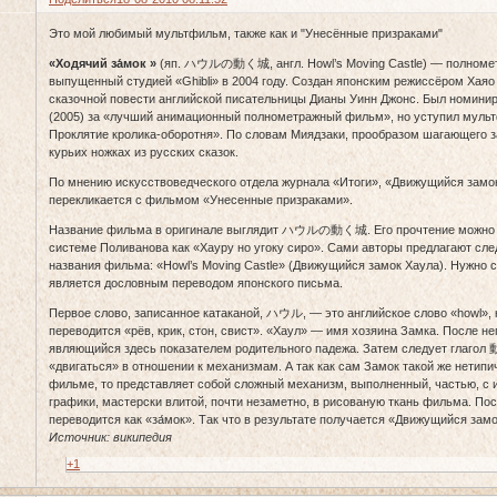
Это мой любимый мультфильм, также как и "Унесённые призраками"
«Ходячий за́мок »
(яп. ハウルの動く城, англ. Howl’s Moving Castle) — полноме
выпущенный студией «Ghibli» в 2004 году. Создан японским режиссёром Хая
сказочной повести английской писательницы Дианы Уинн Джонс. Был номини
(2005) за «лучший анимационный полнометражный фильм», но уступил мульт
Проклятие кролика-оборотня». По словам Миядзаки, прообразом шагающего 
курьих ножках из русских сказок.
По мнению искусствоведческого отдела журнала «Итоги», «Движущийся замок
перекликается с фильмом «Унесенные призраками».
Название фильма в оригинале выглядит ハウルの動く城. Его прочтение можно з
системе Поливанова как «Хауру но угоку сиро». Сами авторы предлагают сл
названия фильма: «Howl’s Moving Castle» (Движущийся замок Хаула). Нужно ск
является дословным переводом японского письма.
Первое слово, записанное катаканой, ハウル, — это английское слово «howl», 
переводится «рёв, крик, стон, свист». «Хаул» — имя хозяина Замка. После нег
являющийся здесь показателем родительного падежа. Затем следует глагол 
«двигаться» в отношении к механизмам. А так как сам Замок такой же нетипич
фильме, то представляет собой сложный механизм, выполненный, частью, с
графики, мастерски влитой, почти незаметно, в рисованую ткань фильма. Пос
переводится как «за́мок». Так что в результате получается «Движущийся замо
Источник: википедия
+1