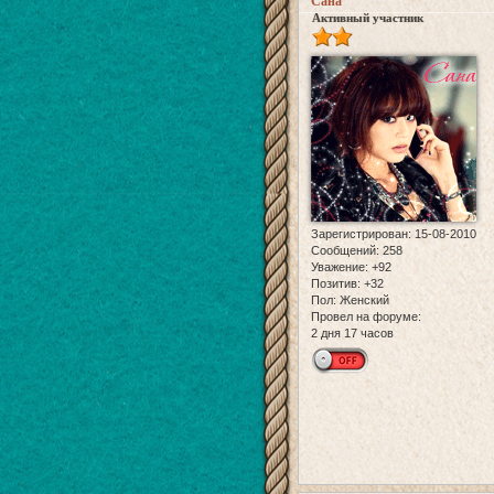
Сана
Активный участник
Зарегистрирован
: 15-08-2010
Сообщений:
258
Уважение:
+92
Позитив:
+32
Пол:
Женский
Провел на форуме:
2 дня 17 часов