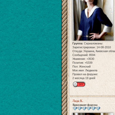
Группа
:
Сериаломаны
Зарегистрирован
: 14-08-2010
Откуда:
Украина, Киевская обла
Сообщений:
8594
Уважение:
+3530
Позитив:
+5339
Пол:
Женский
Мое имя:
Людмила
Провел на форуме:
2 месяца 19 дней
Лада К.
Бриллиант форума