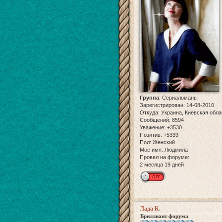
Группа
:
Сериаломаны
Зарегистрирован
: 14-08-2010
Откуда:
Украина, Киевская обла
Сообщений:
8594
Уважение:
+3530
Позитив:
+5339
Пол:
Женский
Мое имя:
Людмила
Провел на форуме:
2 месяца 19 дней
Лада К.
Бриллиант форума