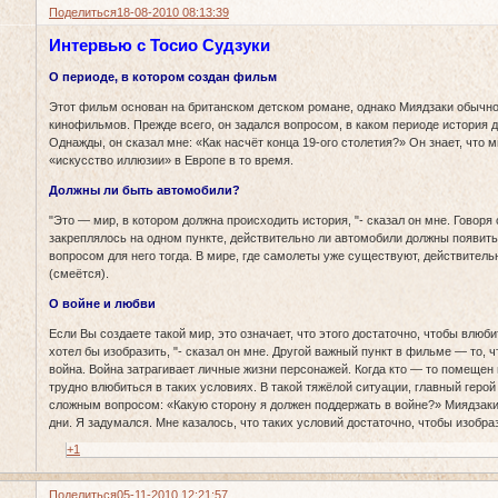
Поделиться
18-08-2010 08:13:39
Интервью с Тосио Судзуки
О периоде, в котором создан фильм
Этот фильм основан на британском детском романе, однако Миядзаки обычно
кинофильмов. Прежде всего, он задался вопросом, в каком периоде история 
Однажды, он сказал мне: «Как насчёт конца 19-ого столетия?» Он знает, что 
«искусство иллюзии» в Европе в то время.
Должны ли быть автомобили?
"Это — мир, в котором должна происходить история, "- сказал он мне. Говоря 
закреплялось на одном пункте, действительно ли автомобили должны появи
вопросом для него тогда. В мире, где самолеты уже существуют, действител
(смеётся).
О войне и любви
Если Вы создаете такой мир, это означает, что этого достаточно, чтобы влюбит
хотел бы изобразить, "- сказал он мне. Другой важный пункт в фильме — то, 
война. Война затрагивает личные жизни персонажей. Когда кто — то помещен 
трудно влюбиться в таких условиях. В такой тяжёлой ситуации, главный геро
сложным вопросом: «Какую сторону я должен поддержать в войне?» Миядзаки 
дни. Я задумался. Мне казалось, что таких условий достаточно, чтобы изобра
+1
Поделиться
05-11-2010 12:21:57