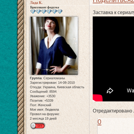
Лада К.
Бриллиант форума
Заставка к сериал
Группа
:
Сериаломаны
Зарегистрирован
: 14-08-2010
Откуда:
Украина, Киевская область
Сообщений:
8594
Уважение:
+3530
Позитив:
+5339
Пол:
Женский
Мое имя:
Людмила
Отредактировано Л
Провел на форуме:
2 месяца 19 дней
0