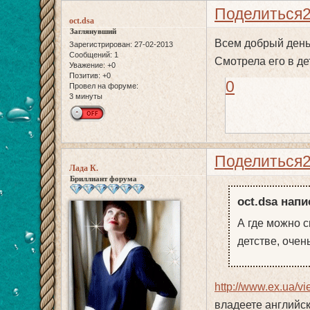
Поделиться
oct.dsa
Заглянувший
Всем добрый день!
Зарегистрирован
: 27-02-2013
Сообщений:
1
Смотрела его в де
Уважение:
+0
Позитив:
+0
0
Провел на форуме:
3 минуты
Поделиться
Лада К.
Бриллиант форума
oct.dsa напи
А где можно с
детстве, очен
http://www.ex.ua/v
владеете английски