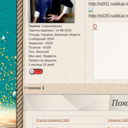
0
Группа
:
Сериаломаны
Зарегистрирован
: 14-08-2010
Откуда:
Украина, Киевская область
Сообщений:
8594
Уважение:
+3530
Позитив:
+5339
Пол:
Женский
Мое имя:
Людмила
Провел на форуме:
2 месяца 19 дней
Страница:
1
Пох
Список сериалов США
Сериалы СШ