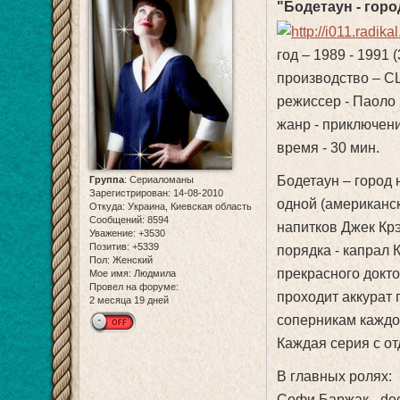
"Бодетаун - горо
год – 1989 - 1991 
производство – С
режиссер - Паоло 
жанр - приключени
время - 30 мин.
Бодетаун – город 
Группа
:
Сериаломаны
Зарегистрирован
: 14-08-2010
одной (американс
Откуда:
Украина, Киевская область
Сообщений:
8594
напитков Джек Крэ
Уважение:
+3530
Позитив:
+5339
порядка - капрал 
Пол:
Женский
прекрасного докт
Мое имя:
Людмила
Провел на форуме:
проходит аккурат 
2 месяца 19 дней
соперникам каждо
Каждая серия с от
В главных ролях:
Софи Баржак - doc