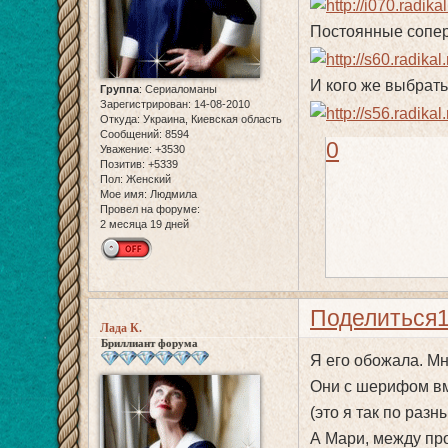
Постоянные сопе
И кого же выбрат
Группа
:
Сериаломаны
Зарегистрирован
: 14-08-2010
Откуда:
Украина, Киевская область
Сообщений:
8594
0
Уважение:
+3530
Позитив:
+5339
Пол:
Женский
Мое имя:
Людмила
Провел на форуме:
2 месяца 19 дней
Поделиться
Лада К.
Бриллиант форума
Я его обожала. Мн
Они с шерифом вм
(это я так по раз
А Мари, между пр