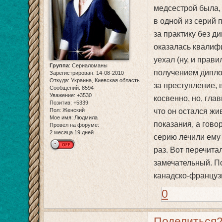
медсестрой была, 
в одной из серий 
за практику без д
оказалась квалифи
уехал (ну, и прави
Группа
:
Сериаломаны
получением дипло
Зарегистрирован
: 14-08-2010
Откуда:
Украина, Киевская область
за преступление, 
Сообщений:
8594
Уважение:
+3530
косвенно, но, глав
Позитив:
+5339
Пол:
Женский
что он остался жи
Мое имя:
Людмила
показания, а гово
Провел на форуме:
2 месяца 19 дней
серию лечили ему 
раз. Вот перечита
замечательный. По
канадско-француз
0
Поделиться