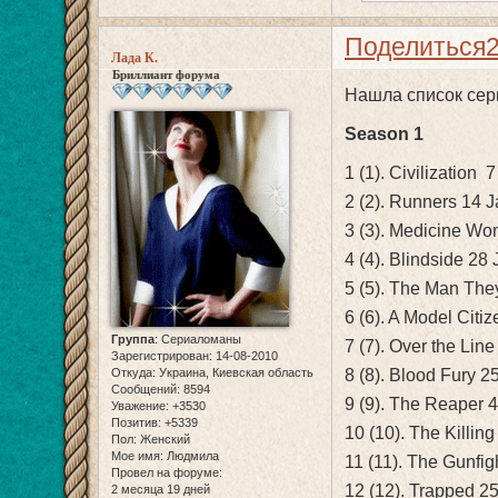
Поделиться
Лада К.
Бриллиант форума
Нашла список серий
Season 1
1 (1). Civilizatio
2 (2). Runners 14 
3 (3). Medicine W
4 (4). Blindside 28
5 (5). The Man The
6 (6). A Model Citi
Группа
:
Сериаломаны
7 (7). Over the Lin
Зарегистрирован
: 14-08-2010
Откуда:
Украина, Киевская область
8 (8). Blood Fury 
Сообщений:
8594
9 (9). The Reaper 
Уважение:
+3530
Позитив:
+5339
10 (10). The Killin
Пол:
Женский
Мое имя:
Людмила
11 (11). The Gunfi
Провел на форуме:
12 (12). Trapped 
2 месяца 19 дней