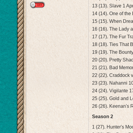
13 (13). Slave 1 Ap
14 (14). One of the
15 (15). When Dr
16 (16). The Lady 
17 (17). The Fur Tr
18 (18). Ties That
19 (19). The Bount
20 (20). Pretty Sh
21 (21). Bad Memo
22 (22). Craddock
23 (23). Nahanni 1
24 (24). Vigilante 
25 (25). Gold and 
26 (26). Keenan's
Season 2
1 (27). Hunter's 