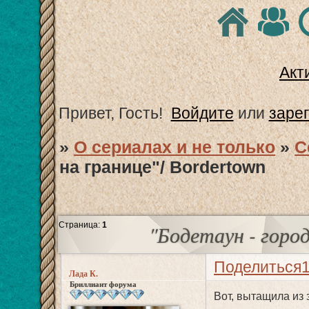
Акт
Привет, Гость!
Войдите
или
заре
»
О сериалах и не только
»
С
на границе"/ Bordertown
Страница:
1
"Бодетаун - город
Поделиться
Лада К.
Бриллиант форума
Вот, вытащила из 