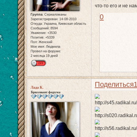
что-то его и не нам
Группа
:
Сериаломаны
0
Зарегистрирован
: 14-08-2010
Откуда:
Украина, Киевская область
Сообщений:
8594
Уважение:
+3530
Позитив:
+5339
Пол:
Женский
Мое имя:
Людмила
Провел на форуме:
2 месяца 19 дней
Поделиться
Лада К.
Бриллиант форума