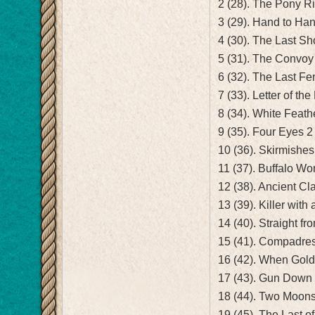
2 (28). The Pony R
3 (29). Hand to Ha
4 (30). The Last 
5 (31). The Convoy
6 (32). The Last 
7 (33). Letter of t
8 (34). White Feat
9 (35). Four Eyes 
10 (36). Skirmishe
11 (37). Buffalo W
12 (38). Ancient C
13 (39). Killer wit
14 (40). Straight f
15 (41). Compadre
16 (42). When Gold
17 (43). Gun Down
18 (44). Two Moon
19 (45). The Last 