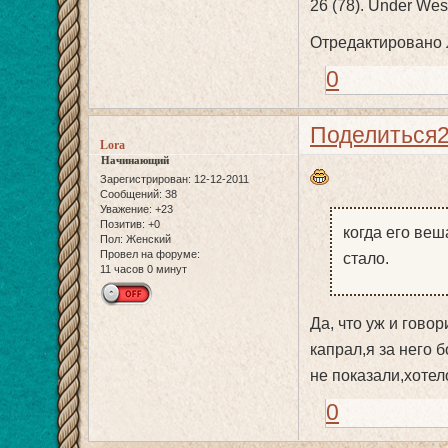
26 (78). Under Wes
Отредактировано Л
0
Поделиться
Lora
Начинающий
Зарегистрирован
: 12-12-2011
Сообщений:
38
Уважение:
+23
Позитив:
+0
когда его веш
Пол:
Женский
Провел на форуме:
стало.
11 часов 0 минут
Да, что уж и гово
капрал,я за него 
не показали,хотел
0