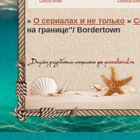
Список дорам
Сериалы Ази
»
О сериалах и не только
»
С
на границе"/ Bordertown