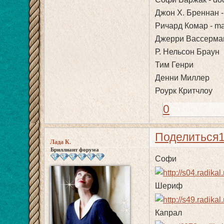
Джон Х. Бреннан - 
Ричард Комар - ma
Джерри Вассерма
Р. Нельсон Браун
Тим Генри
Денни Миллер
Роурк Критчлоу
0
Поделиться
Лада К.
Бриллиант форума
Софи
Шериф
Капрал