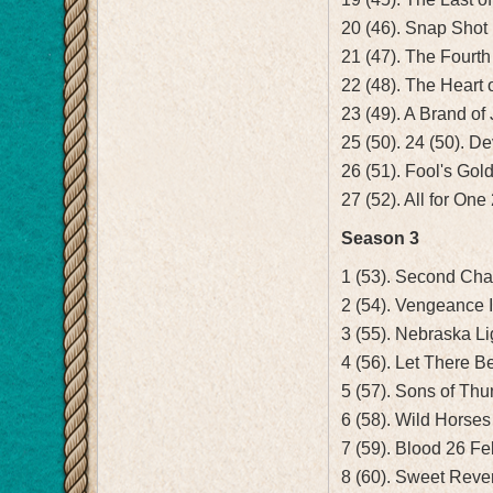
20 (46). Snap Shot
21 (47). The Fourt
22 (48). The Heart
23 (49). A Brand of
25 (50). 24 (50). 
26 (51). Fool's Gol
27 (52). All for One
Season 3
1 (53). Second Cha
2 (54). Vengeance
3 (55). Nebraska L
4 (56). Let There B
5 (57). Sons of Th
6 (58). Wild Horse
7 (59). Blood 26 F
8 (60). Sweet Rev