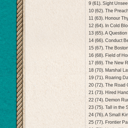
9 (61). Sight Uns
10 (62). The Preac
11 (63). Honour Th
12 (64). In Cold B
13 (65). A Questio
14 (66). Conduct 
15 (67). The Bost
16 (68). Field of H
17 (69). The New R
18 (70). Marshal 
19 (71). Roaring D
20 (72). The Road
21 (73). Hired Han
22 (74). Demon Ru
23 (75). Tall in t
24 (76). A Small K
25 (77). Frontier 