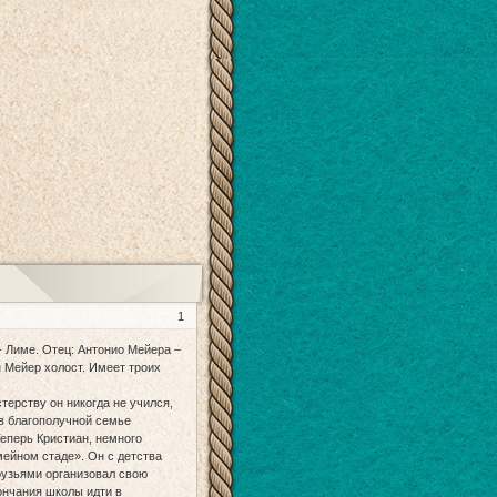
1
- Лиме. Отец: Антонио Мейера –
н Мейер холост. Имеет троих
ерству он никогда не учился,
 в благополучной семье
Теперь Кристиан, немного
мейном стаде». Он с детства
друзьями организовал свою
кончания школы идти в