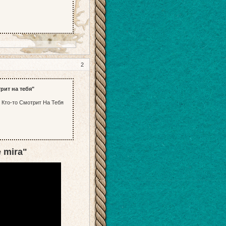
2
трит на тебя"
" Кто-то Смотрит На Тебя
 mira"