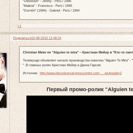
"Obsesión" - Jimmy - Perú / 1996
"Malicia" - Francisco - Perú / 1995
"Gorrión" (1994) - Gabriel - Perú / 1994
+1
Поделиться
15-08-2010 12:48:24
Christian Meier en "Alguien te mira" – Кристиан Мейер в "Кто-то смо
Телемундо объявляет начало производства новеллы "Alguien Te Mira" - 
". В главных ролях Кристиан Мейер и Данна Гарсия.
Источник:
http://www.nbcuniversal.presscentre.com … wsAreaId=2
Первый промо-ролик "Alguien te