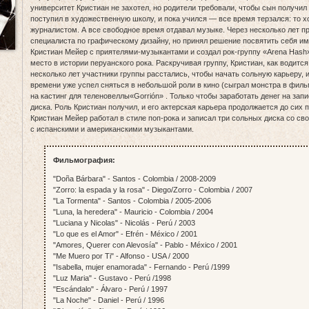
университет Кристиан не захотел, но родители требовали, чтобы сын получил
поступил в художественную школу, и пока учился — все время терзался: то хо
журналистом. А все свободное время отдавал музыке. Через несколько лет 
специалиста по графическому дизайну, но принял решение посвятить себя им
Кристиан Мейер с приятелями-музыкантами и создал рок-группу «Arena Hash»
место в истории перуанского рока. Раскручивая группу, Кристиан, как водится
несколько лет участники группы расстались, чтобы начать сольную карьеру, и
времени уже успел сняться в небольшой роли в кино (сыграл монстра в фильм
на кастинг для теленовеллы«Gorrión» . Только чтобы заработать денег на запи
диска. Роль Кристиан получил, и его актерская карьера продолжается до сих п
Кристиан Мейер работал в стиле поп-рока и записал три сольных диска со с
с испанскими и американскими музыкантами.
Фильмография:
"Doña Bárbara" - Santos - Colombia / 2008-2009
"Zorro: la espada y la rosa" - Diego/Zorro - Colombia / 2007
"La Tormenta" - Santos - Colombia / 2005-2006
"Luna, la heredera" - Mauricio - Colombia / 2004
"Luciana y Nicolas" - Nicolás - Perú / 2003
"Lo que es el Amor" - Efrén - México / 2001
"Amores, Querer con Alevosía" - Pablo - México / 2001
"Me Muero por Ti" - Alfonso - USA / 2000
"Isabella, mujer enamorada" - Fernando - Perú /1999
"Luz Maria" - Gustavo - Perú /1998
"Escándalo" - Álvaro - Perú / 1997
"La Noche" - Daniel - Perú / 1996