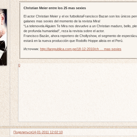
Christian Meier entre los 25 mas sexies
El actor Christian Meier y el ex futbolistaFrancisco Bazan son los únicos peru
galanes mas sexies del momento de la revista Mira!
“La telenovela Alguien Te Mira nos devuelve a un Christian maduro, bello, ple
de profunda humanidad”, reza la revista sobre el actor.
Francisco Bazán, ahora reportero de Chollyshow, el segmento de espectáculo
estará en la nueva producción que Rodolfo Hoppe alista en el Perú.
Источник:
http://larepublica.com.pe/18-12-2010/ch … mas-sexies
0
Поделиться
14-01-2011 12:02:10