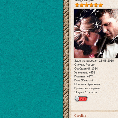
Звезда форума
Зарегистрирован
: 15-08-2010
Откуда:
Россия
Сообщений:
1314
Уважение:
+451
Позитив:
+174
Пол:
Женский
Мое имя:
Кристина
Провел на форуме:
11 дней 16 часов
Carolina