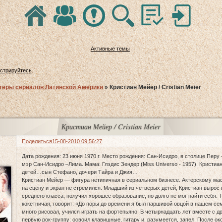
Активные темы
истрируйтесь
.
тёры сериалов Латинской Америки
»
Кристиан Мейер / Cristian Meier
Кристиан Мейер / Cristian Meier
Поделиться
15-08-2010 09:56:27
Дата рождения: 23 июня 1970 г. Место рождения: Сан-Исидро, в столице Перу 
мэр Сан-Исидро –Лима. Мама: Глэдис Зендер (Miss Universo - 1957). Кристиа
детей…сын Стефано, дочери Тайра и Джия…
Кристиан Мейер — фигура нетипичная в сериальном бизнесе. Актерскому маст
на сцену и экран не стремился. Младший из четверых детей, Кристиан вырос
среднего класса, получил хорошее образование, но долго не мог найти себя. 
кокетничая, говорит: «До поры до времени я был паршивой овцой в нашем се
много рисовал, учился играть на фортепьяно. В четырнадцать лет вместе с 
первую рок-группу: освоил клавишные, гитару и, разумеется, запел. После о