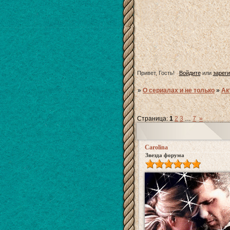
Привет, Гость!
Войдите
или
зарег
»
О сериалах и не только
»
Ак
Страница:
1
2
3
…
7
»
Carolina
Звезда форума