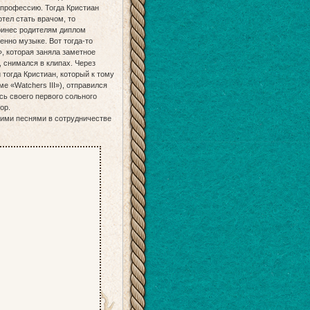
 профессию. Тогда Кристиан
тел стать врачом, то
принес родителям диплом
енно музыке. Вот тогда-то
, которая заняла заметное
, снимался в клипах. Через
 тогда Кристиан, который к тому
е «Watchers III»), отправился
сь своего первого сольного
ор.
воими песнями в сотрудничестве