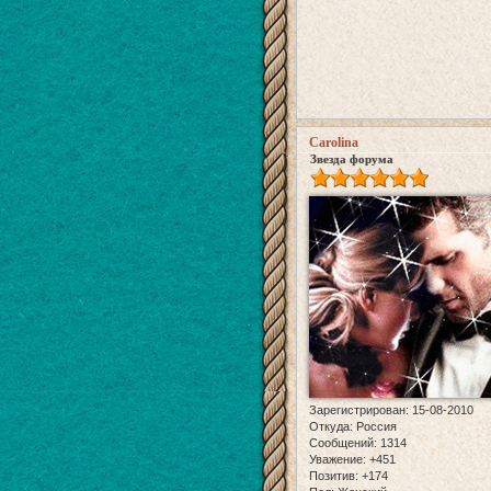
Carolina
Звезда форума
Зарегистрирован
: 15-08-2010
Откуда:
Россия
Сообщений:
1314
Уважение:
+451
Позитив:
+174