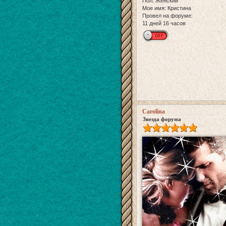
Пол:
Женский
Мое имя:
Кристина
Провел на форуме:
11 дней 16 часов
Carolina
Звезда форума