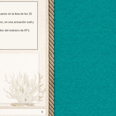
anos en la lista de los 25
no, en una actuación sutil y
s del noticiero de ATV,
5