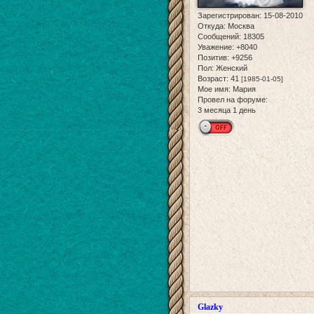
Зарегистрирован
: 15-08-2010
Откуда:
Москва
Сообщений:
18305
Уважение:
+8040
Позитив:
+9256
Пол:
Женский
Возраст:
41
[1985-01-05]
Мое имя:
Мария
Провел на форуме:
3 месяца 1 день
Glazky