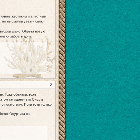
 очень жестоким и властным
, но не смогла увезти свою
второй шанс. Обретя новую
елью- забрать дочь.
2
е. Тоже сбежала, тоже
м этом смущает- это Онур в
 Но посмотрим. Пока есть только
Может Онурчика на