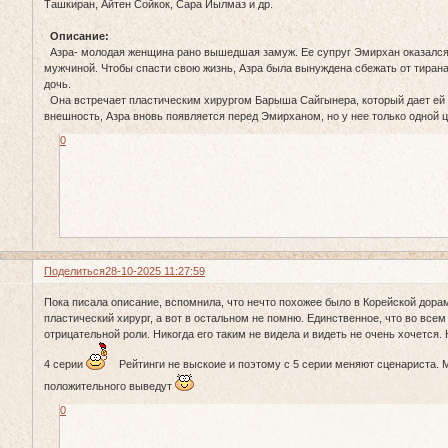
Ташкиран, Айтен Сойкок, Сара Йылмаз и др.
Описание:
Азра- молодая женщина рано вышедшая замуж. Ее супруг Эмирхан оказался
мужчиной. Чтобы спасти свою жизнь, Азра была вынуждена сбежать от тирана
дочь.
Она встречает пластическим хирургом Барыша Сайгынера, который дает ей 
внешность, Азра вновь появляется перед Эмирханом, но у нее только одной ц
0
Поделиться
28-10-2025 11:27:59
Пока писала описание, вспомнила, что нечто похожее было в Корейской дорам
пластический хирург, а вот в остальном не помню. Единственное, что во все
отрицательной роли. Никогда его таким не видела и видеть не очень хочется.
4 серии
Рейтинги не выскоие и поэтому с 5 серии меняют сценариста. 
положительного выведут
0