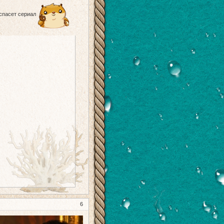
спасет сериал
6