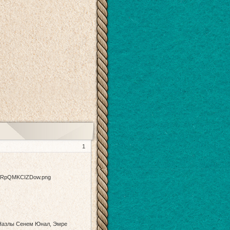
1
 Назлы Сенем Юнал, Эмре