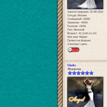
Зарегистрирован
: 15-08-2010
Откуда:
Москва
Сообщений:
18305
Уважение:
+8040
Позитив:
+9256
Пол:
Женский
Возраст:
41
[1985-01-05]
Мое имя:
Мария
Провел на форуме:
3 месяца 1 день
Glazky
Модератор