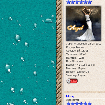
Зарегистрирован
: 15-08-2010
Откуда:
Москва
Сообщений:
18305
Уважение:
+8040
Позитив:
+9256
Пол:
Женский
Возраст:
41
[1985-01-05]
Мое имя:
Мария
Провел на форуме:
3 месяца 1 день
Glazky
Модератор