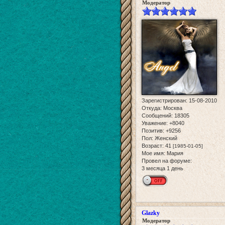
Модератор
Зарегистрирован
: 15-08-2010
Откуда:
Москва
Сообщений:
18305
Уважение:
+8040
Позитив:
+9256
Пол:
Женский
Возраст:
41
[1985-01-05]
Мое имя:
Мария
Провел на форуме:
3 месяца 1 день
Glazky
Модератор