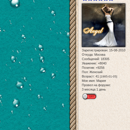
Зарегистрирован
: 15-08-2010
Откуда:
Москва
Сообщений:
18305
Уважение:
+8040
Позитив:
+9256
Пол:
Женский
Возраст:
41
[1985-01-05]
Мое имя:
Мария
Провел на форуме:
3 месяца 1 день