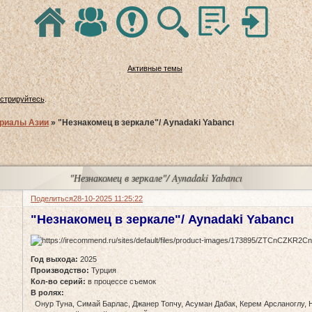
Активные темы
истрируйтесь
.
риалы Азии
»
"Незнакомец в зеркале"/ Aynadaki Yabancı
"Незнакомец в зеркале"/ Aynadaki Yabancı
Поделиться
28-10-2025 11:25:22
"Незнакомец в зеркале"/ Aynadaki Yabancı
Год выхода:
2025
Производство:
Турция
Кол-во серий:
в процессе съемок
В ролях:
Онур Туна, Симай Барлас, Джанер Топчу, Асуман Дабак, Керем Арсланоглу,