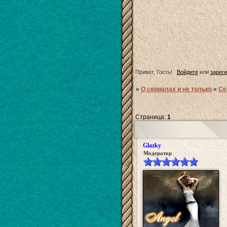
Привет, Гость!
Войдите
или
зарег
»
О сериалах и не только
»
Се
Страница:
1
Glazky
Модератор