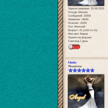
Зарегистрирован
: 15-08-2010
Откуда:
Москва
Сообщений:
18305
Уважение:
+8040
Позитив:
+9256
Пол:
Женский
Возраст:
41
[1985-01-05]
Мое имя:
Мария
Провел на форуме:
3 месяца 1 день
Glazky
Модератор