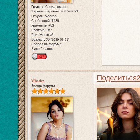
Группа
:
Сериаломаны
Зарегистрирован
: 26-09-2023
Откуда:
Москва
Сообщений:
1439
Уважение:
+83
Позитив:
+87
Пол:
Женский
Возраст:
36
[1989-08-21]
Провел на форуме:
2 дня 0 часов
Поделиться
Misstizz
Звезда форума