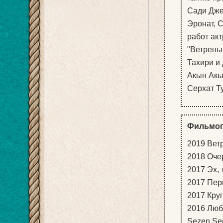
Сади Дже
Эронат, С
работ ак
"Ветрены
Тахири и
Акын Акы
Серхат Ту
Фильмог
2019 Ветр
2018 Очер
2017 Эх, ты
2017 Перв
2017 Круг
2016 Любо
Sezen Şe