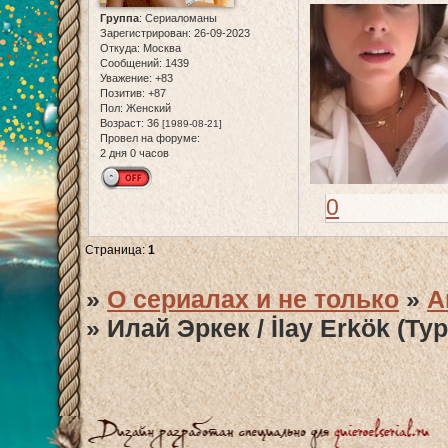
Группа
:
Сериаломаны
Зарегистрирован
: 26-09-2023
Откуда:
Москва
Сообщений:
1439
Уважение:
+83
Позитив:
+87
Пол:
Женский
Возраст:
36
[1989-08-21]
Провел на форуме:
2 дня 0 часов
0
Страница:
1
»
О сериалах и не только
»
А
»
Илай Эркек / İlay Erkök (Ту