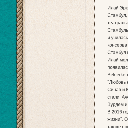
Илай Эркё
Стамбул,
театраль
Стамбуль
и училас
консерва
Стамбул 
Илай мол
появилась
Beklerken
"Любовь 
Синав и 
стали: Ач
Вурдем и 
В 2016 г
жизни". 
так же п