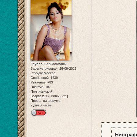
Группа
:
Сериаломаны
Зарегистрирован
: 26-09-2023
Откуда:
Москва
Сообщений:
1439
Уважение:
+83
Позитив:
+87
Пол:
Женский
Возраст:
36
[1989-08-21]
Провел на форуме:
2 дня 0 часов
Биограф