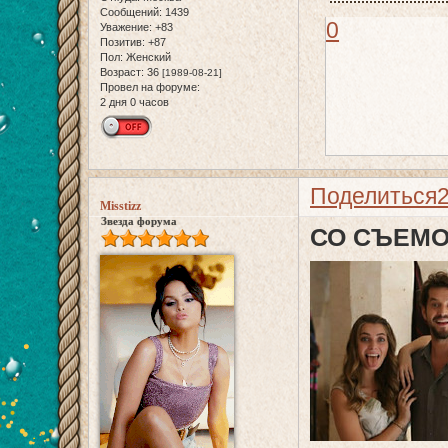
Сообщений:
1439
0
Уважение:
+83
Позитив:
+87
Пол:
Женский
Возраст:
36
[1989-08-21]
Провел на форуме:
2 дня 0 часов
Поделиться
Misstizz
Звезда форума
СО СЪЕМО