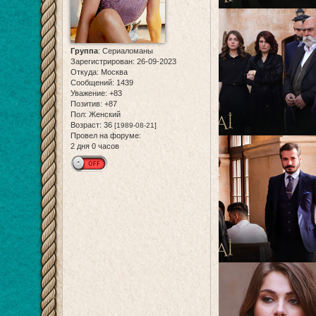
Группа
:
Сериаломаны
Зарегистрирован
: 26-09-2023
Откуда:
Москва
Сообщений:
1439
Уважение:
+83
Позитив:
+87
Пол:
Женский
Возраст:
36
[1989-08-21]
Провел на форуме:
2 дня 0 часов