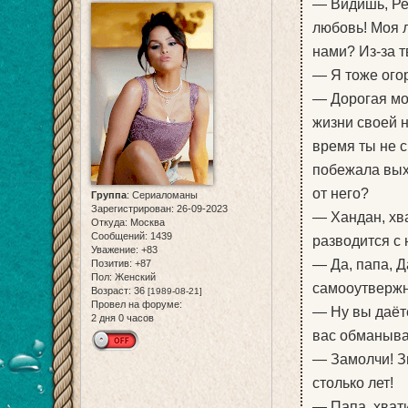
— Видишь, Ре
любовь! Моя л
нами? Из-за т
— Я тоже ого
— Дорогая моя
жизни своей н
время ты не с
побежала выхо
от него?
Группа
:
Сериаломаны
Зарегистрирован
: 26-09-2023
— Хандан, хва
Откуда:
Москва
Сообщений:
1439
разводится с 
Уважение:
+83
— Да, папа, Д
Позитив:
+87
Пол:
Женский
самооутвержн
Возраст:
36
[1989-08-21]
Провел на форуме:
— Ну вы даёт
2 дня 0 часов
вас обманыват
— Замолчи! Зн
столько лет!
— Папа, хвати