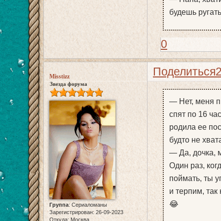
будешь ругать
0
Поделиться
Misstizz
Звезда форума
— Нет, меня 
спят по 16 ча
родила ее пос
будто не хвата
— Да, дочка, 
Один раз, ког
поймать, ты у
и терпим, так
😂
Группа
:
Сериаломаны
Зарегистрирован
: 26-09-2023
Откуда:
Москва