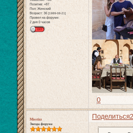
Позитив:
+87
Пол:
Женский
Возраст:
36
[1989-08-21]
Провел на форуме:
2 дня 0 часов
0
Поделиться
Misstizz
Звезда форума