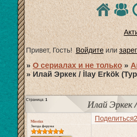
Акт
Привет, Гость!
Войдите
или
заре
»
О сериалах и не только
»
А
»
Илай Эркек / İlay Erkök (Ту
Страница:
1
Илай Эркек /
Поделиться
Misstizz
Звезда форума