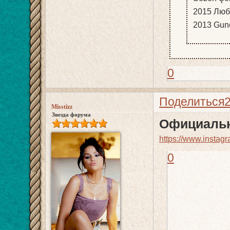
2015 Любо
2013 Gune
0
Поделиться
Misstizz
Звезда форума
Официальн
https://www.instagr
0