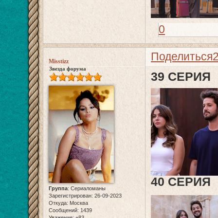
0
Поделиться
Misstizz
Звезда форума
39 СЕРИЯ
40 СЕРИЯ
Группа
:
Сериаломаны
Зарегистрирован
: 26-09-2023
Откуда:
Москва
Сообщений:
1439
Уважение:
+83