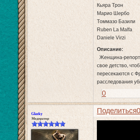
Кьяра Трон
Марио Шербо
Томмазо Базили
Ruben La Malfa
Daniele Virzi
Описание:
Женщина-репортёр
свое детство, что
пересекаются с Ф
расследования уб
0
Поделиться
Glazky
Модератор