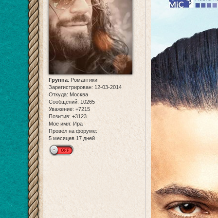
Группа
:
Романтики
Зарегистрирован
: 12-03-2014
Откуда:
Москва
Сообщений:
10265
Уважение:
+7215
Позитив:
+3123
Мое имя:
Ира
Провел на форуме:
5 месяцев 17 дней