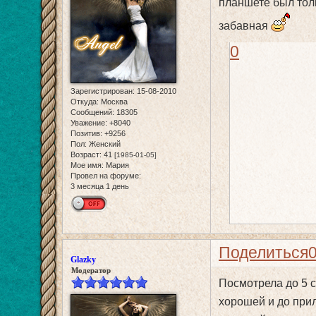
планшете был тол
забавная
0
Зарегистрирован
: 15-08-2010
Откуда:
Москва
Сообщений:
18305
Уважение:
+8040
Позитив:
+9256
Пол:
Женский
Возраст:
41
[1985-01-05]
Мое имя:
Мария
Провел на форуме:
3 месяца 1 день
Поделиться
Glazky
Модератор
Посмотрела до 5 
хорошей и до прил