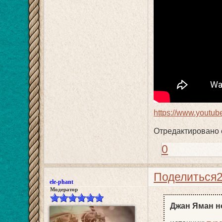
https://www.yout
Отредактировано e
0
Поделиться
ele-phant
Модератор
Джан Яман н