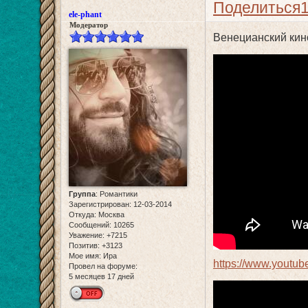
Поделиться
ele-phant
Модератор
Венецианский кин
Группа
:
Романтики
Зарегистрирован
: 12-03-2014
Откуда:
Москва
Сообщений:
10265
Уважение:
+7215
Позитив:
+3123
Мое имя:
Ира
https://www.youtu
Провел на форуме:
5 месяцев 17 дней