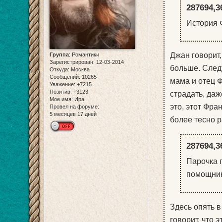
287694,3
История 
Джан говорит,
Группа
:
Романтики
Зарегистрирован
: 12-03-2014
больше. След
Откуда:
Москва
Сообщений:
10265
мама и отец Ф
Уважение:
+7215
Позитив:
+3123
страдать, даж
Мое имя:
Ира
это, этот Фра
Провел на форуме:
5 месяцев 17 дней
более тесно р
287694,3
Парочка 
помощнико
Здесь опять в
говорит, что 