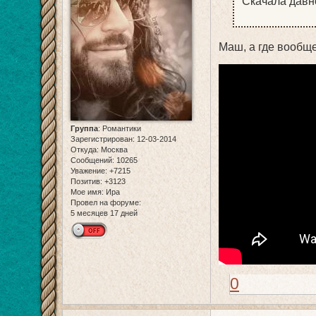
Скачала давн
Маш, а где вообщ
Группа
:
Романтики
Зарегистрирован
: 12-03-2014
Откуда:
Москва
Сообщений:
10265
Уважение:
+7215
Позитив:
+3123
Мое имя:
Ира
Провел на форуме:
5 месяцев 17 дней
0