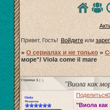
Акт
Привет, Гость!
Войдите
или
заре
»
О сериалах и не только
»
С
море"/ Viola come il mare
Страница:
1
2
»
"Виола как мор
Поделиться
Glazky
Модератор
"Виола как 