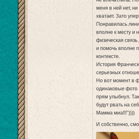
меня в ней нет, н
хватает. Зато упе
Понравилась линия
вполне к месту и 
физическая связь
и помочь вполне п
контексте.
История Франческ
серьезных отноше
Но вот момент в 
одинаковые фото м
прям улыбнул. Так
будут рвать на се
Мамма миа!!!"))))
И собственно, смо