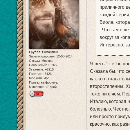
приличного де
каждой серии,
Виола, котора
Что там еще с
вокруг за коп
Интересно, з
Группа
:
Романтики
Зарегистрирован
: 12-03-2014
Откуда:
Москва
Я весь 1 сезон по
Сообщений:
10265
Уважение:
+7215
Сказала бы, что се
Позитив:
+3123
Мое имя:
Ира
как-то по касател
Провел на форуме:
второстепенны. Хо
5 месяцев 17 дней
тоже ни о чем. Пе
Италию, которая н
болезнью. Честно,
или просто придум
красочно, как раз