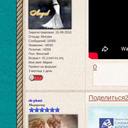
Зарегистрирован
: 15-08-2010
Откуда:
Москва
Сообщений:
18305
Уважение:
+8040
Позитив:
+9256
Пол:
Женский
Возраст:
41
[1985-01-05]
Мое имя:
Мария
0
Провел на форуме:
3 месяца 1 день
Поделиться
ele-phant
Модератор