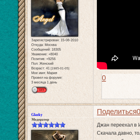
Зарегистрирован
: 15-08-2010
Откуда:
Москва
Сообщений:
18305
Уважение:
+8040
Позитив:
+9256
Пол:
Женский
Возраст:
41
[1985-01-05]
Мое имя:
Мария
0
Провел на форуме:
3 месяца 1 день
Поделиться
Glazky
Модератор
Джан переехал в И
Скачала давно, то