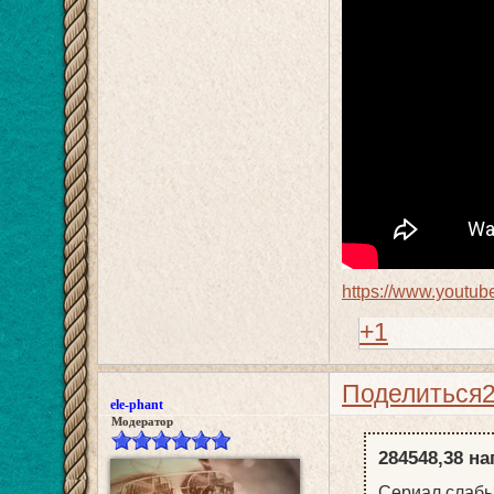
https://www.yout
+1
Поделиться
ele-phant
Модератор
284548,38 на
Сериал слабы