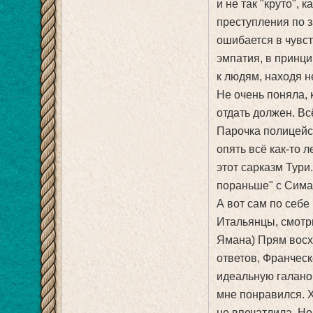
и не так "круто",
преступления по 
ошибается в чувст
эмпатия, в принци
к людям, находя н
Не очень поняла, 
отдать должен. Вс
Парочка полицейск
опять всё как-то 
этот сарказм Тур
пораньше" с Сима
А вот сам по себе
Итальянцы, смотрю
Ямана) Прям восхи
ответов, Франческ
идеальную галанов
мне понравился. Х
не впечатлила. Ног