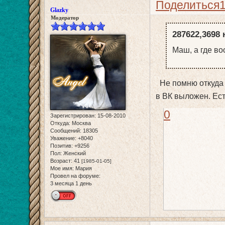
Поделиться
Glazky
Модератор
287622,3698 
Маш, а где в
Не помню откуда я
в ВК выложен. Ест
0
Зарегистрирован
: 15-08-2010
Откуда:
Москва
Сообщений:
18305
Уважение:
+8040
Позитив:
+9256
Пол:
Женский
Возраст:
41
[1985-01-05]
Мое имя:
Мария
Провел на форуме:
3 месяца 1 день