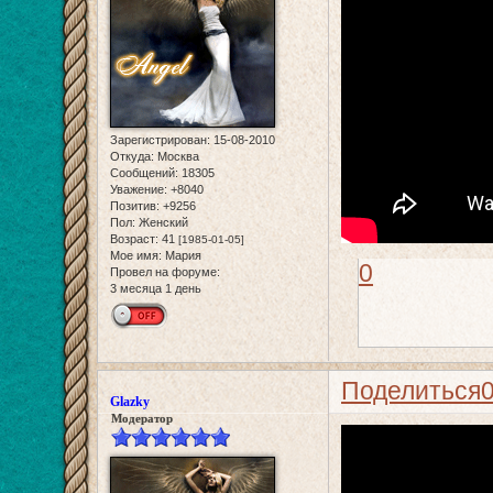
Зарегистрирован
: 15-08-2010
Откуда:
Москва
Сообщений:
18305
Уважение:
+8040
Позитив:
+9256
Пол:
Женский
Возраст:
41
[1985-01-05]
Мое имя:
Мария
0
Провел на форуме:
3 месяца 1 день
Поделиться
Glazky
Модератор