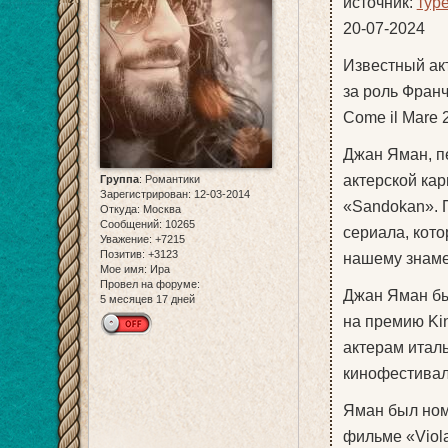
источник:
тур
20-07-2024
Известный ак
за роль Франч
Come il Mare 2
Джан Яман, п
актерской кар
Группа
:
Романтики
Зарегистрирован
: 12-03-2014
«Sandokan». 
Откуда:
Москва
Сообщений:
10265
сериала, кото
Уважение:
+7215
Позитив:
+3123
нашему знаме
Мое имя:
Ира
Провел на форуме:
Джан Яман бы
5 месяцев 17 дней
на премию Ki
актерам итал
кинофестивал
Яман был ном
фильме «Viola