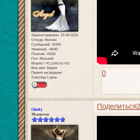
Зарегистрирован
: 15-08-2010
Откуда:
Москва
Сообщений:
18305
Уважение:
+8040
Позитив:
+9256
Пол:
Женский
Возраст:
41
[1985-01-05]
Мое имя:
Мария
0
Провел на форуме:
3 месяца 1 день
Поделиться
Glazky
Модератор