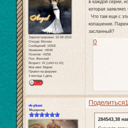
в каждой серии, н
которая заявляет,
Что там еще с эти
копашение. Парен
засланный?
Зарегистрирован
: 15-08-2010
0
Откуда:
Москва
Сообщений:
18305
Уважение:
+8040
Позитив:
+9256
Пол:
Женский
Возраст:
41
[1985-01-05]
Мое имя:
Мария
Провел на форуме:
3 месяца 1 день
Поделиться
ele-phant
Модератор
284543,38 на