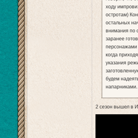
ходу импровиз
остротам) Ко
остальных на
внимания по 
заранее готов
персонажами и
когда приходя
указания режи
заготовленную
будем надеят
напарниками.
2 сезон вышел в И