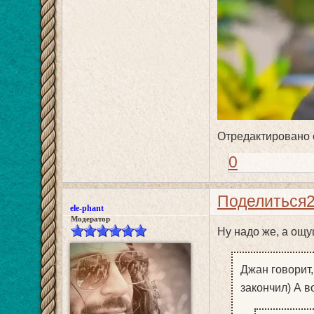
Отредактировано e
0
Поделиться
ele-phant
Модератор
Ну надо же, а ощ
Джан говорит,
закончил) А в