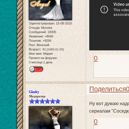
Зарегистрирован
: 15-08-2010
Откуда:
Москва
Сообщений:
18305
Уважение:
+8040
Позитив:
+9256
Пол:
Женский
Возраст:
41
[1985-01-05]
Мое имя:
Мария
0
Провел на форуме:
3 месяца 1 день
Поделиться
Glazky
Модератор
Ну вот думаю над
сериалам "Соседка
0