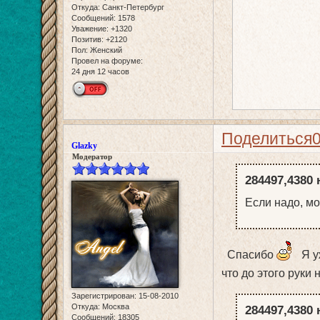
Откуда:
Санкт-Петербург
Сообщений:
1578
Уважение:
+1320
Позитив:
+2120
Пол:
Женский
Провел на форуме:
24 дня 12 часов
Поделиться
Glazky
Модератор
284497,4380 
Если надо, мог
Спасибо
Я уж
что до этого руки
Зарегистрирован
: 15-08-2010
Откуда:
Москва
284497,4380 
Сообщений:
18305