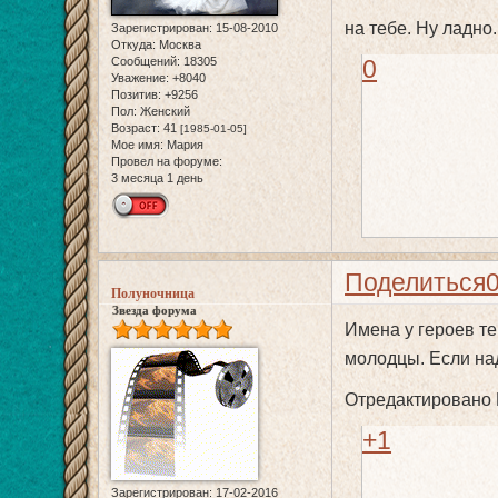
на тебе. Ну ладно.
Зарегистрирован
: 15-08-2010
Откуда:
Москва
Сообщений:
18305
0
Уважение:
+8040
Позитив:
+9256
Пол:
Женский
Возраст:
41
[1985-01-05]
Мое имя:
Мария
Провел на форуме:
3 месяца 1 день
Поделиться
Полуночница
Звезда форума
Имена у героев те
молодцы. Если надо
Отредактировано 
+1
Зарегистрирован
: 17-02-2016