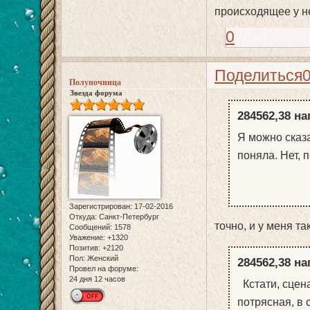
происходящее у не
0
Поделиться
Полуночница
Звезда форума
284562,38 на
Я можно сказа
поняла. Нет, 
Зарегистрирован
: 17-02-2016
Откуда:
Санкт-Петербург
точно, и у меня т
Сообщений:
1578
Уважение:
+1320
Позитив:
+2120
Пол:
Женский
284562,38 на
Провел на форуме:
24 дня 12 часов
Кстати, сцена
потрясная, в