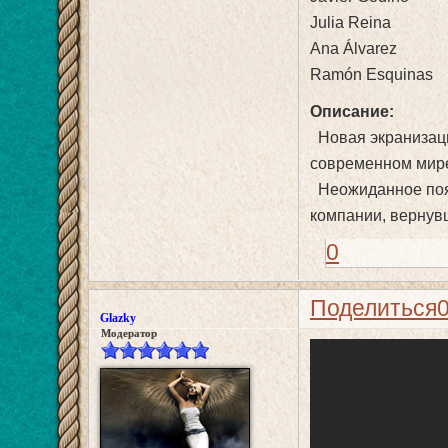
Julia Reina
Ana Álvarez
Ramón Esquinas
Описание:
Новая экранизаци
современном мир
Неожиданное появ
компании, вернувш
0
Поделиться
Glazky
Модератор