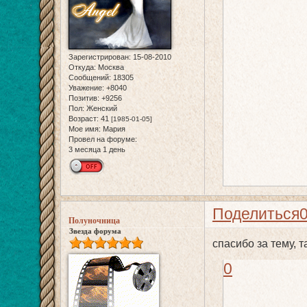
Зарегистрирован
: 15-08-2010
Откуда:
Москва
Сообщений:
18305
Уважение:
+8040
Позитив:
+9256
Пол:
Женский
Возраст:
41
[1985-01-05]
Мое имя:
Мария
Провел на форуме:
3 месяца 1 день
Поделиться
Полуночница
Звезда форума
спасибо за тему, 
0