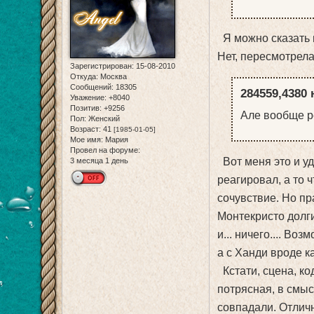
Я можно сказать в
Нет, пересмотрела
Зарегистрирован
: 15-08-2010
Откуда:
Москва
Сообщений:
18305
284559,4380 
Уважение:
+8040
Позитив:
+9256
Але вообще р
Пол:
Женский
Возраст:
41
[1985-01-05]
Мое имя:
Мария
Провел на форуме:
Вот меня это и уд
3 месяца 1 день
реагировал, а то 
сочувствие. Но пр
Монтекристо долги
и... ничего.... Во
а с Ханди вроде к
Кстати, сцена, ко
потрясная, в смыс
совпадали. Отличн