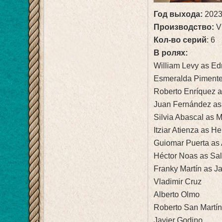
Год выхода:
202
Производство:
V
Кол-во серий
: 6
В ролях:
William Levy as Ed
Esmeralda Pimente
Roberto Enríquez 
Juan Fernández as 
Silvia Abascal as 
Itziar Atienza as He
Guiomar Puerta as
Héctor Noas as Sal
Franky Martín as J
Vladimir Cruz
Alberto Olmo
Roberto San Martí
Javier Godino