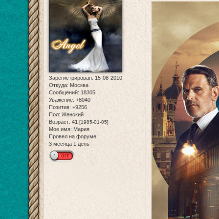
Зарегистрирован
: 15-08-2010
Откуда:
Москва
Сообщений:
18305
Уважение:
+8040
Позитив:
+9256
Пол:
Женский
Возраст:
41
[1985-01-05]
Мое имя:
Мария
Провел на форуме:
3 месяца 1 день