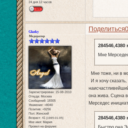
24 дня 12 часов
Поделиться
Glazky
Модератор
284546,4380 
Мне Мерседес 
Мне тоже, ни в мо
И я хочу сказать,
наисчастливейший
Зарегистрирован
: 15-08-2010
она жива. Сцена в
Откуда:
Москва
Сообщений:
18305
Мерседес инициатор
Уважение:
+8040
Позитив:
+9256
Пол:
Женский
284546,4380 
Возраст:
41
[1985-01-05]
Мое имя:
Мария
Провел на форуме:
Быстро она Э