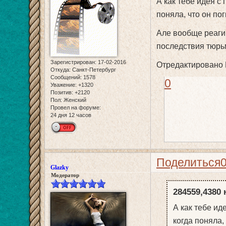
А как тебе идея с 
поняла, что он по
Але вообще реаги
последствия тюрь
Зарегистрирован
: 17-02-2016
Отредактировано 
Откуда:
Санкт-Петербург
Сообщений:
1578
0
Уважение:
+1320
Позитив:
+2120
Пол:
Женский
Провел на форуме:
24 дня 12 часов
Поделиться
Glazky
Модератор
284559,4380 
А как тебе ид
когда поняла,