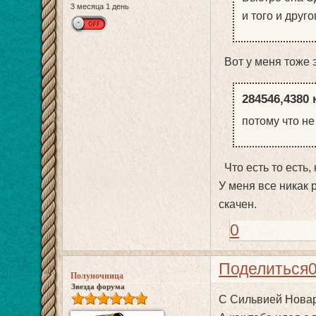
3 месяца 1 день
и того и друго
Вот у меня тоже 
284546,4380 
потому что не
Что есть то есть,
У меня все никак 
скачен.
0
Поделиться
Полуночница
Звезда форума
С Сильвией Новар