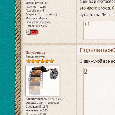
сценах и фотосесс
Уважение:
+8040
Позитив:
+9256
это чисто pr-ход. 
Пол:
Женский
чуть что на Лиз сс
Возраст:
41
[1985-01-05]
Мое имя:
Мария
Провел на форуме:
+1
3 месяца 1 день
Поделиться
Полуночница
Звезда форума
С движухой все но
0
Зарегистрирован
: 17-02-2016
Откуда:
Санкт-Петербург
Сообщений:
1578
Уважение:
+1320
Позитив:
+2120