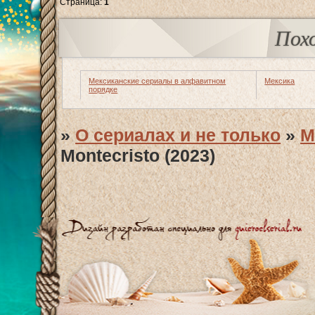
Страница:
1
Пох
Мексиканские сериалы в алфавитном
Мексика
порядке
»
О сериалах и не только
»
М
Montecristo (2023)