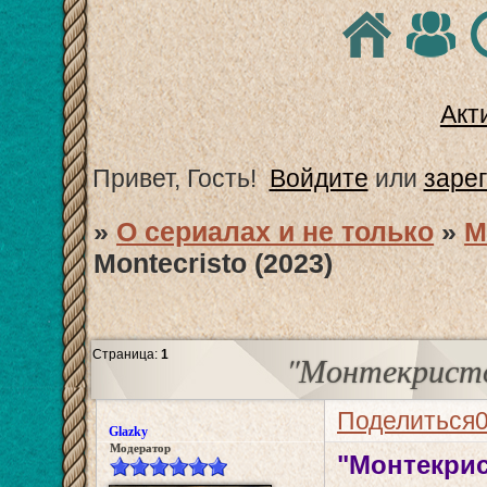
Акт
Привет, Гость!
Войдите
или
заре
»
О сериалах и не только
»
М
Montecristo (2023)
Страница:
1
"Монтекристо"
Поделиться
Glazky
Модератор
"Монтекрист