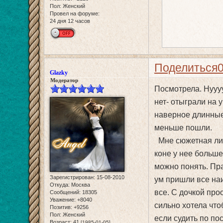
Пол:
Женский
Провел на форуме:
24 дня 12 часов
Поделиться
Glazky
Модератор
Посмотрела. Нуууу
нет- отыграли на 
наверное длинные
меньше пошли.
Мне сюжетная лин
коне у нее больше
можно понять. Пра
Зарегистрирован
: 15-08-2010
ум пришли все на
Откуда:
Москва
все. С дочкой про
Сообщений:
18305
Уважение:
+8040
сильно хотела что
Позитив:
+9256
Пол:
Женский
если судить по по
Возраст:
41
[1985-01-05]