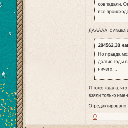
совпадали. О
все происходя
ДААААА, с языка с
284562,38 на
Но правда мож
долгие годы в
ничего....
Я тоже ждала, что
взяли только имен
Отредактировано 
0