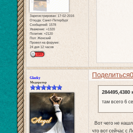
Зарегистрирован
: 17-02-2016
Откуда:
Санкт-Петербург
Сообщений:
1578
Уважение:
+1320
Позитив:
+2120
Пол:
Женский
Провел на форуме:
24 дня 12 часов
Поделиться
Glazky
Модератор
284495,4380 
там всего 6 с
Вот чего не нашл
что вот сейчас с 