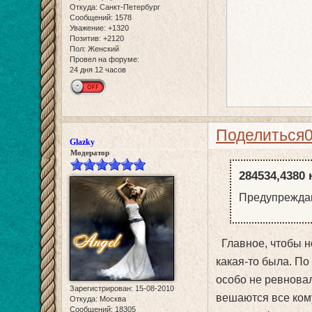
Откуда:
Санкт-Петербург
Сообщений:
1578
Уважение:
+1320
Позитив:
+2120
Пол:
Женский
Провел на форуме:
24 дня 12 часов
Поделиться
Glazky
Модератор
284534,4380 
Предупреждаю,
Главное, чтобы н
какая-то была. П
особо не ревновал
Зарегистрирован
: 15-08-2010
вешаются все кому
Откуда:
Москва
Сообщений:
18305