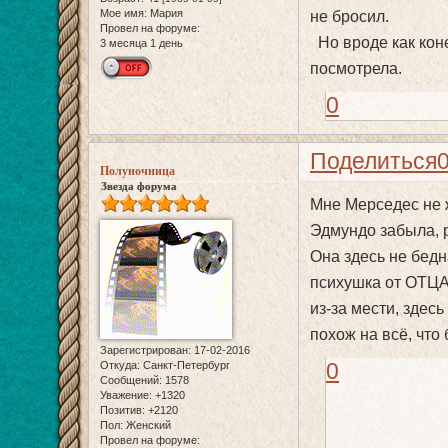
Мое имя:
Мария
не бросил.
Провел на форуме:
Но вроде как коне
3 месяца 1 день
посмотрела.
0
Поделиться
Полуночница
Звезда форума
Мне Мерседес не ж
Эдмундо забыла, р
Она здесь не бедн
психушка от ОТЦА 
из-за мести, здес
похож на всё, что
Зарегистрирован
: 17-02-2016
0
Откуда:
Санкт-Петербург
Сообщений:
1578
Уважение:
+1320
Позитив:
+2120
Пол:
Женский
Провел на форуме: