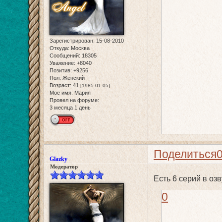
Зарегистрирован
: 15-08-2010
Откуда:
Москва
Сообщений:
18305
Уважение:
+8040
Позитив:
+9256
Пол:
Женский
Возраст:
41
[1985-01-05]
Мое имя:
Мария
Провел на форуме:
3 месяца 1 день
Поделиться
Glazky
Модератор
Есть 6 серий в оз
0