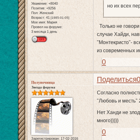
Уважение:
+8040
но их всех пе
Позитив:
+9256
Пол:
Женский
Возраст:
41
[1985-01-05]
Мое имя:
Мария
Только не говори
Провел на форуме:
3 месяца 1 день
случае Хайди, нав
"Монтекристо"- в
из современных ин
0
Поделиться
Полуночница
Звезда форума
Согласно полност
"Любовь и месть" 
Нет Ханди не злод
много)))))
0
Зарегистрирован
: 17-02-2016