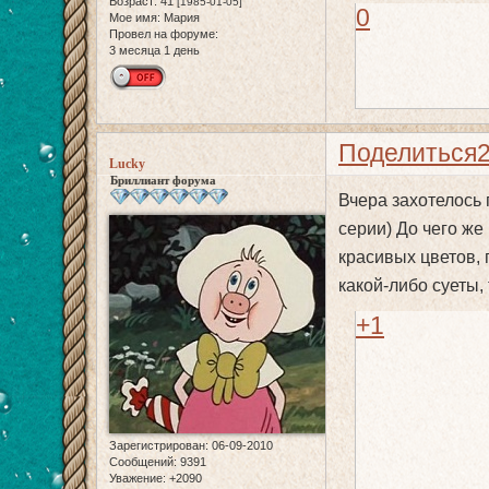
Возраст:
41
[1985-01-05]
0
Мое имя:
Мария
Провел на форуме:
3 месяца 1 день
Поделиться
Lucky
Бриллиант форума
Вчера захотелось п
серии) До чего же
красивых цветов,
какой-либо суеты,
+1
Зарегистрирован
: 06-09-2010
Сообщений:
9391
Уважение:
+2090