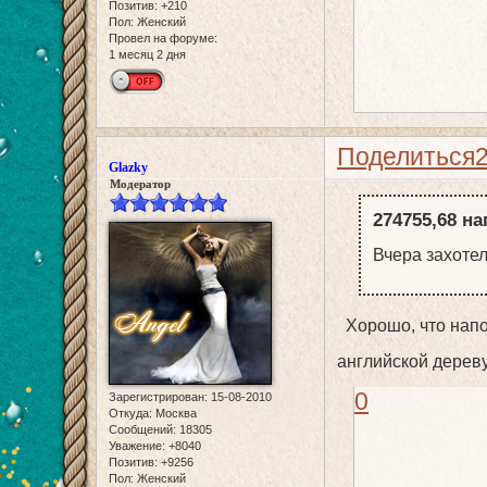
Позитив:
+210
Пол:
Женский
Провел на форуме:
1 месяц 2 дня
Поделиться
Glazky
Модератор
274755,68 на
Вчера захоте
Хорошо, что напом
английской дере
0
Зарегистрирован
: 15-08-2010
Откуда:
Москва
Сообщений:
18305
Уважение:
+8040
Позитив:
+9256
Пол:
Женский