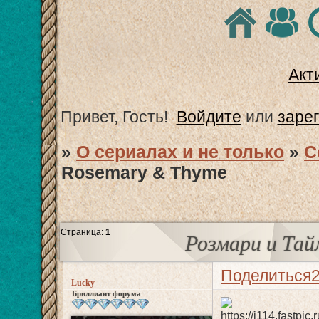
Акт
Привет, Гость!
Войдите
или
заре
»
О сериалах и не только
»
С
Rosemary & Thyme
Страница:
1
Розмари и Тай
Поделиться
Lucky
Бриллиант форума