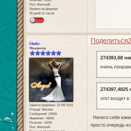
Пол:
Женский
Провел на форуме:
28 дней 11 часов
Поделиться
Glazky
Модератор
274393,68 на
очень понрав
274397,4825 
этот входит в
Зарегистрирован
: 15-08-2010
Откуда:
Москва
Сообщений:
18305
Ничего себе какие
Уважение:
+8040
Позитив:
+9256
просто очередь и
Пол:
Женский