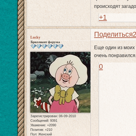
происходят загадо
+1
Поделиться
Lucky
Бриллиант форума
Еще один из моих 
очень понравился
0
Зарегистрирован
: 06-09-2010
Сообщений:
9391
Уважение:
+2090
Позитив:
+210
Пол:
Женский