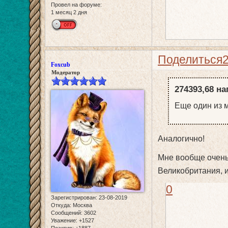
Провел на форуме:
1 месяц 2 дня
Поделиться
Foxcub
Модератор
274393,68 на
Еще один из 
Аналогично!
Мне вообще очень
Великобритания, и
0
Зарегистрирован
: 23-08-2019
Откуда:
Москва
Сообщений:
3602
Уважение:
+1527
Позитив:
+1887