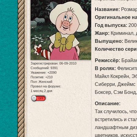
Название:
Розмар
Оригинальное н
Год выпуска:
200
Жанр:
Криминал, 
Выпущено:
Велик
Количество сери
Режиссёр:
Брайан
Зарегистрирован
: 06-09-2010
В ролях:
Фелисити
Сообщений:
9391
Уважение:
+2090
Майкл Кокрейн, Эб
Позитив:
+210
Пол:
Женский
Сиберри, Джеймс 
Провел на форуме:
1 месяц 2 дня
Боксер, Сэм Бонд
Описание:
Так случилось, ч
встретились и ст
ландшафтным диза
цветников, искусс