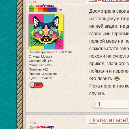
Julia
Досмотрела сериал
настоящему интер
на ней акцент не 
главными героями
полной мере не п
сюжет. Кстати гов
Зарегистрирован
: 13-06-2016
похожи на супруго
Откуда:
Москва
Сообщений:
124
прикол, главного з
Уважение:
+135
Позитив:
+62
поймали и перенес
Провел на форуме:
его ловить
1 день 19 часов
Пока непонятно ко
случае.
+1
Поделиться
Julia