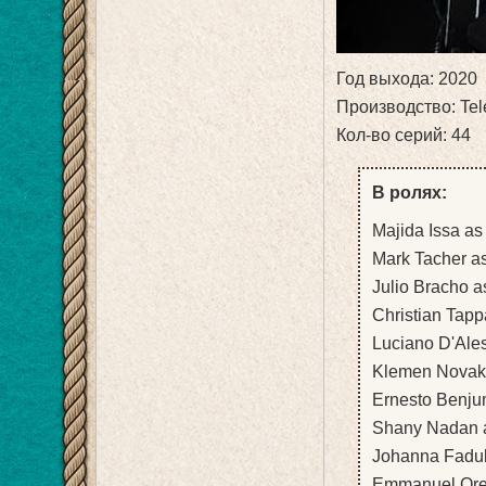
Год выхода: 2020
Производство: Te
Кол-во серий: 44
В ролях:
Majida Issa as
Mark Tacher a
Julio Bracho 
Christian Tapp
Luciano D'Ale
Klemen Novak 
Ernesto Benju
Shany Nadan a
Johanna Fadul
Emmanuel Ore