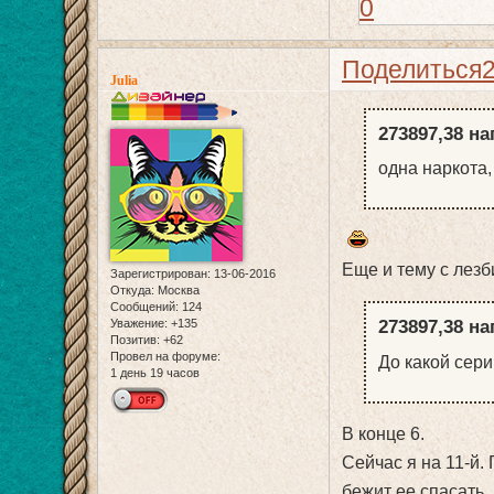
0
Поделиться
Julia
273897,38 на
одна наркота,
Еще и тему с лезб
Зарегистрирован
: 13-06-2016
Откуда:
Москва
Сообщений:
124
273897,38 на
Уважение:
+135
Позитив:
+62
Провел на форуме:
До какой сер
1 день 19 часов
В конце 6.
Сейчас я на 11-й.
бежит ее спасать,