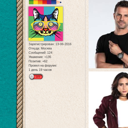
Зарегистрирован
: 13-06-2016
Откуда:
Москва
Сообщений:
124
Уважение:
+135
Позитив:
+62
Провел на форуме:
1 день 19 часов