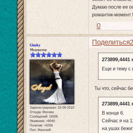
Думаю после ее о
романтик-момент !
0
Поделиться
Glazky
Модератор
273899,4441 
Еще и тему с 
Ты что, сейчас бе
273899,4441 
Зарегистрирован
: 15-08-2010
Откуда:
Москва
В конце 6.
Сообщений:
18305
Сейчас я на 1
Уважение:
+8040
Позитив:
+9256
на ушах бежит
Пол:
Женский