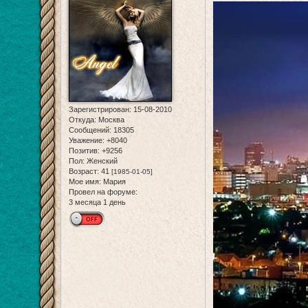
Зарегистрирован
: 15-08-2010
Откуда:
Москва
Сообщений:
18305
Уважение:
+8040
Позитив:
+9256
Пол:
Женский
Возраст:
41
[1985-01-05]
Мое имя:
Мария
Провел на форуме:
3 месяца 1 день