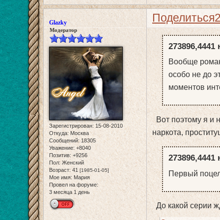
Поделиться
Glazky
Модератор
273896,4441 
Вообще романт
особо не до э
моментов инт
Вот поэтому я и 
Зарегистрирован
: 15-08-2010
наркота, проститу
Откуда:
Москва
Сообщений:
18305
Уважение:
+8040
Позитив:
+9256
273896,4441 
Пол:
Женский
Возраст:
41
[1985-01-05]
Первый поцел
Мое имя:
Мария
Провел на форуме:
3 месяца 1 день
До какой серии ж