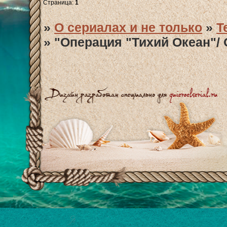
Страница:
1
»
О сериалах и не только
»
T
»
"Операция "Тихий Океан"/ O