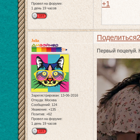
+1
Провел на форуме:
1 день 19 часов
Поделиться
Julia
Первый поцелуй.
Зарегистрирован
: 13-06-2016
Откуда:
Москва
Сообщений:
124
Уважение:
+135
Позитив:
+62
Провел на форуме:
1 день 19 часов