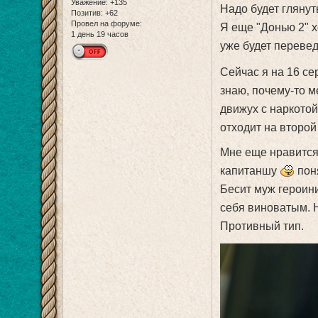
Уважение:
+135
Надо будет гляну
Позитив:
+62
Провел на форуме:
Я еще "Донью 2" х
1 день 19 часов
уже будет перевед
Сейчас я на 16 се
знаю, почему-то м
движух с наркотой
отходит на второй
Мне еще нравится
капитаншу
поня
Бесит муж героини
себя виноватым. 
Противный тип.