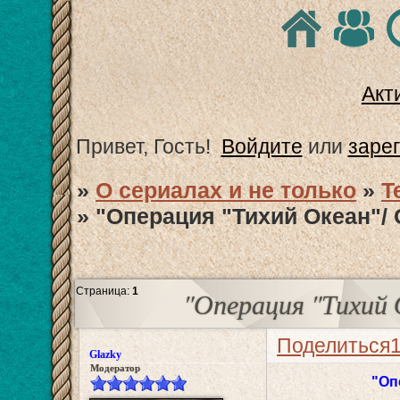
Акт
Привет, Гость!
Войдите
или
заре
»
О сериалах и не только
»
T
»
"Операция "Тихий Океан"/ O
Страница:
1
"Операция "Тихий О
Поделиться
Glazky
Модератор
"Оп