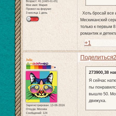
Возраст:
41
[1985-01-05]
Мое имя:
Мария
Провел на форуме:
Хоть бросай все и
3 месяца 1 день
Мескиканский сер
только к первым 8
романтик и детект
+1
Поделиться
Julia
273900,38 на
Я сейчас натк
пы понравился
вышло 50. Мож
движуха.
Зарегистрирован
: 13-06-2016
Откуда:
Москва
Сообщений:
124