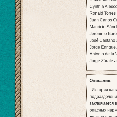
Cynthia Alesc
Ronald Torres
Juan Carlos C
Mauricio Sánc
Jerónimo Baró
José Castaño
Jorge Enrique
Antonio de la 
Jorge Zárate a
Описание:
История капи
подразделени
заключается в
опасных нарк
должна внедри