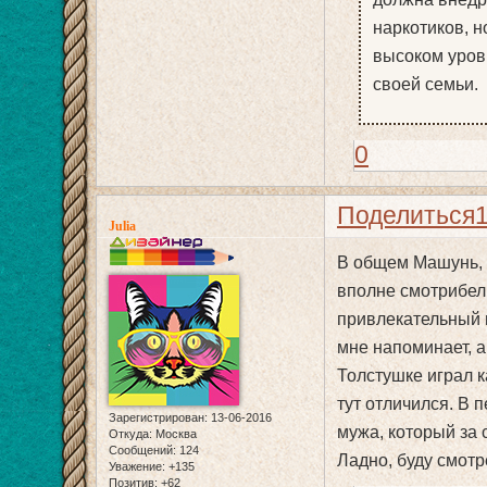
наркотиков, н
высоком уров
своей семьи.
0
Поделиться
Julia
В общем Машунь, я
вполне смотрибел
привлекательный
мне напоминает, а
Толстушке играл к
тут отличился. В 
Зарегистрирован
: 13-06-2016
мужа, который за
Откуда:
Москва
Сообщений:
124
Ладно, буду смотр
Уважение:
+135
Позитив:
+62