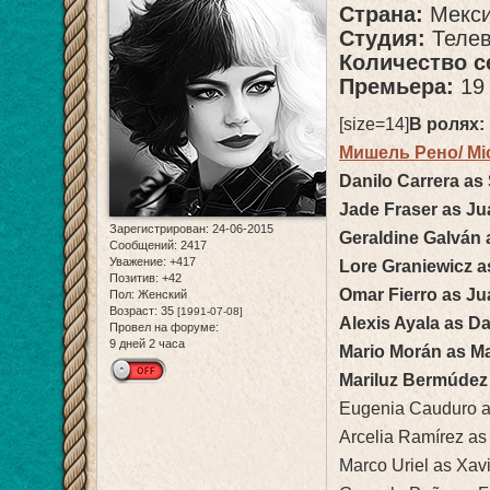
Страна:
Мекси
Студия:
Телев
Количество с
Премьера:
19
[size=14]
В ролях:
Мишель Рено/ Mi
Danilo Carrera as
Jade Fraser as Ju
Зарегистрирован
: 24-06-2015
Geraldine Galván 
Сообщений:
2417
Уважение:
+417
Lore Graniewicz a
Позитив:
+42
Omar Fierro as J
Пол:
Женский
Возраст:
35
[1991-07-08]
Alexis Ayala as Dar
Провел на форуме:
9 дней 2 часа
Mario Morán as Ma
Mariluz Bermúdez 
Eugenia Cauduro a
Arcelia Ramírez as
Marco Uriel as Xav