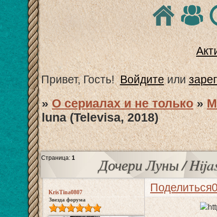
Акт
Привет, Гость!
Войдите
или
заре
»
О сериалах и не только
»
М
luna (Televisa, 2018)
Страница:
1
Дочери Луны / Hijas 
Поделиться
KrisTina0807
Звезда форума