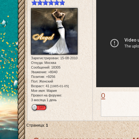
Зарегистрирован
: 15-08-2010
Откуда:
Москва
Сообщений:
18305
Уважение:
+8040
Позитив:
+9256
Пол:
Женский
Возраст:
41
[1985-01-05]
Мое имя:
Мария
0
Провел на форуме:
3 месяца 1 день
Страница:
1