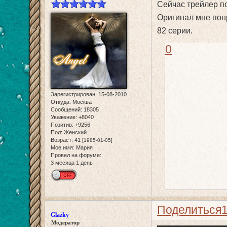
Сейчас трейлер по
Оригинал мне понр
82 серии.
0
Зарегистрирован
: 15-08-2010
Откуда:
Москва
Сообщений:
18305
Уважение:
+8040
Позитив:
+9256
Пол:
Женский
Возраст:
41
[1985-01-05]
Мое имя:
Мария
Провел на форуме:
3 месяца 1 день
Поделиться
Glazky
Модератор