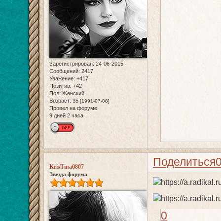
Зарегистрирован
: 24-06-2015
Сообщений:
2417
Уважение:
+417
Позитив:
+42
Пол:
Женский
Возраст:
35
[1991-07-08]
Провел на форуме:
9 дней 2 часа
Поделиться
KrisTina0807
Звезда форума
0