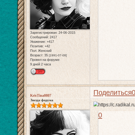
Зарегистрирован
: 24-06-2015
Сообщений:
2417
Уважение:
+417
Позитив:
+42
Пол:
Женский
Возраст:
35
[1991-07-08]
Провел на форуме:
9 дней 2 часа
Поделиться
KrisTina0807
Звезда форума
0