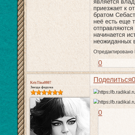
является влад
приезжает к о
братом Себасти
неё есть еще 
отправляются 
начинается ис
неожиданных в
Отредактировано K
0
Поделиться
KrisTina0807
Звезда форума
0