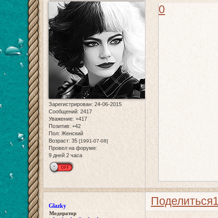
0
Зарегистрирован
: 24-06-2015
Сообщений:
2417
Уважение:
+417
Позитив:
+42
Пол:
Женский
Возраст:
35
[1991-07-08]
Провел на форуме:
9 дней 2 часа
Поделиться
Glazky
Модератор