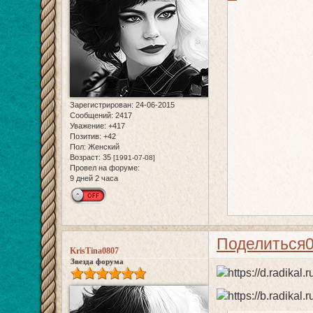
Зарегистрирован
: 24-06-2015
Сообщений:
2417
Уважение:
+417
Позитив:
+42
Пол:
Женский
Возраст:
35
[1991-07-08]
Провел на форуме:
9 дней 2 часа
Поделиться
KrisTina0807
Звезда форума