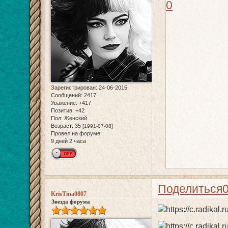
0
Зарегистрирован
: 24-06-2015
Сообщений:
2417
Уважение:
+417
Позитив:
+42
Пол:
Женский
Возраст:
35
[1991-07-08]
Провел на форуме:
9 дней 2 часа
Поделиться
KrisTina0807
Звезда форума