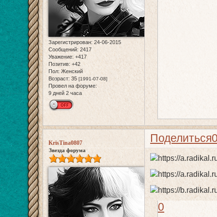
Зарегистрирован
: 24-06-2015
Сообщений:
2417
Уважение:
+417
Позитив:
+42
Пол:
Женский
Возраст:
35
[1991-07-08]
Провел на форуме:
9 дней 2 часа
Поделиться
KrisTina0807
Звезда форума
0