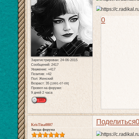
0
Зарегистрирован
: 24-06-2015
Сообщений:
2417
Уважение:
+417
Позитив:
+42
Пол:
Женский
Возраст:
35
[1991-07-08]
Провел на форуме:
9 дней 2 часа
Поделиться
KrisTina0807
Звезда форума