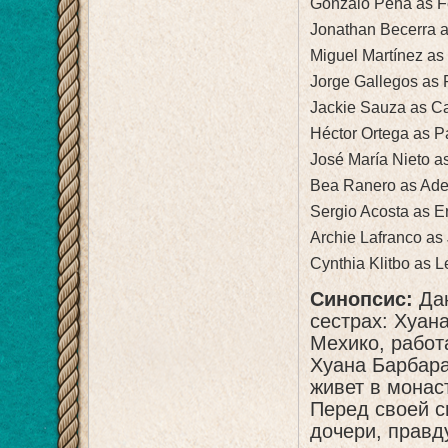
Gonzalo Peña as F
Jonathan Becerra 
Miguel Martínez a
Jorge Gallegos as
Jackie Sauza as C
Héctor Ortega as P
José María Nieto a
Bea Ranero as Ade
Sergio Acosta as E
Archie Lafranco as
Cynthia Klitbo as 
Синопсис:
Дан
сестрах: Хуан
Мехико, работ
Хуана Барбара
живет в монас
Перед своей с
дочери, правду