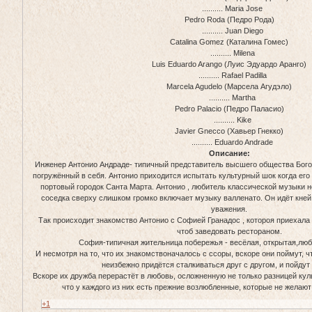
.......... Maria Jose
Pedro Roda (Педро Рода)
.......... Juan Diego
Catalina Gomez (Каталина Гомес)
.......... Milena
Luis Eduardo Arango (Луис Эдуардо Аранго)
.......... Rafael Padilla
Marcela Agudelo (Марсела Агудэло)
.......... Martha
Pedro Palacio (Педро Паласио)
.......... Kike
Javier Gnecco (Хавьер Гнекко)
.......... Eduardo Andrade
Описание:
Инженер Антонио Андраде- типичный представитель высшего общества Бого
погружённый в себя. Антонио приходится испытать культурный шок когда его
портовый городок Санта Марта. Антонио , любитель классической музыки не
соседка сверху слишком громко включает музыку валленато. Он идёт кней
уважения.
Так происходит знакомство Антонио с Софией Гранадос , котороя приехала
чтоб заведовать рестораном.
София-типичная жительница побережья - весёлая, открытая,лю
И несмотря на то, что их знакомствоначалось с ссоры, вскоре они поймут, 
неизбежно придётся сталкиваться друг с другом, и пойдут
Вскоре их дружба перерастёт в любовь, осложненную не только разницей куль
что у каждого из них есть прежние возлюбленные, которые не желают
+1