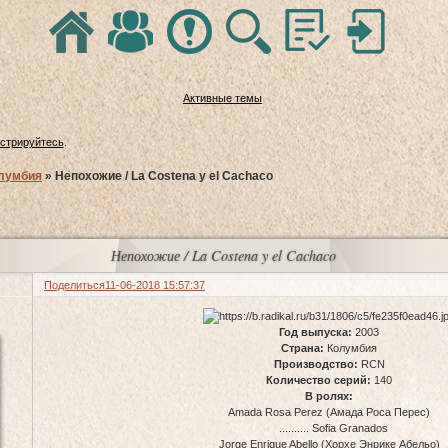
Активные темы
истрируйтесь
.
лумбия
»
Непохожие / La Costena y el Cachaco
Непохожие / La Costena y el Cachaco
Поделиться
11-06-2018 15:57:37
Год выпуска:
2003
Страна:
Колумбия
Производство:
RCN
Количество серий:
140
В ролях:
Amada Rosa Perez (Амада Роса Перес)
.......... Sofia Granados
Jorge Enrique Abello (Хорхе Энрике Абельо)