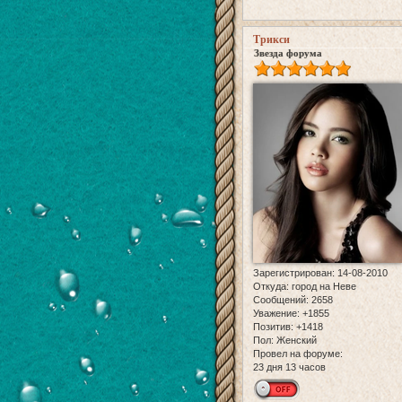
Трикси
Звезда форума
Зарегистрирован
: 14-08-2010
Откуда:
город на Неве
Сообщений:
2658
Уважение:
+1855
Позитив:
+1418
Пол:
Женский
Провел на форуме:
23 дня 13 часов