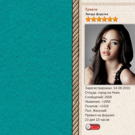
Трикси
Звезда форума
Зарегистрирован
: 14-08-2010
Откуда:
город на Неве
Сообщений:
2658
Уважение:
+1855
Позитив:
+1418
Пол:
Женский
Провел на форуме:
23 дня 13 часов