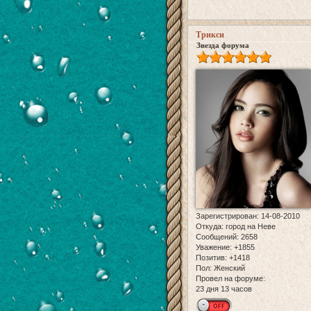
Трикси
Звезда форума
Зарегистрирован
: 14-08-2010
Откуда:
город на Неве
Сообщений:
2658
Уважение:
+1855
Позитив:
+1418
Пол:
Женский
Провел на форуме:
23 дня 13 часов