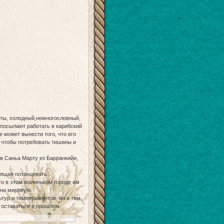
ты, холодный,немногословный,
 посылают работать в карибский
 может вынести того, что его
 чтобы потребовать тишины и
 в Саньа Марту из Барранкийи,
бящая потанцевать.
что в этом маленьком городе им
 на мировую.
тур и темпераментов, но и тем,
 оставаться в прошлом.