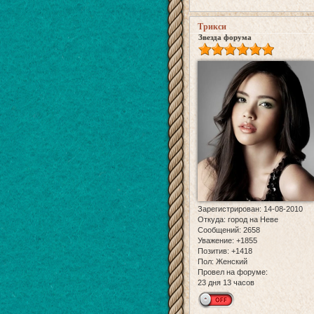
Трикси
Звезда форума
Зарегистрирован
: 14-08-2010
Откуда:
город на Неве
Сообщений:
2658
Уважение:
+1855
Позитив:
+1418
Пол:
Женский
Провел на форуме:
23 дня 13 часов