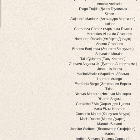
.......... Antonio Andrade
Diego Trujillo (Диего Трухильо)
.......... Simon
Alejandro Martinez (Алехандро Мартинес)
.......... Luciano
Carmenza Gomez (Карменса Гомес)
.......... Mercedes Viuda de Granados
Humberto Dorado (Умберто Дорадо)
.......... Vicente Granados
Ernesto Benjumea (Эрнесто Бенхумеа)
.......... Sebastian Morales
Talu Quintero (Талу Кинтеро)
Gustavo Angarita Jr. (Густаво Ангарита мл.)
.......... Jose Luis Ibarra
Maribel Abello (Марибель Абельо)
.......... Laura de Arango
Estefania Borge (Эстефания Борхе)
.......... Titina
Nicolas Montero (Николас Монтеро)
.......... Ricardo Segura
Geraldine Zivic (Херальдин Цивик)
.......... Maria Elvira Narvaes
Consuelo Moure (Консуэло Моуре)
Mario Duarte (Марио Дуарте)
.......... Marcelo Basanti
Jennifer Steffens (Дженнифер Стеффенс)
.......... Marina
Indhira Serrano (Индира Серрано)