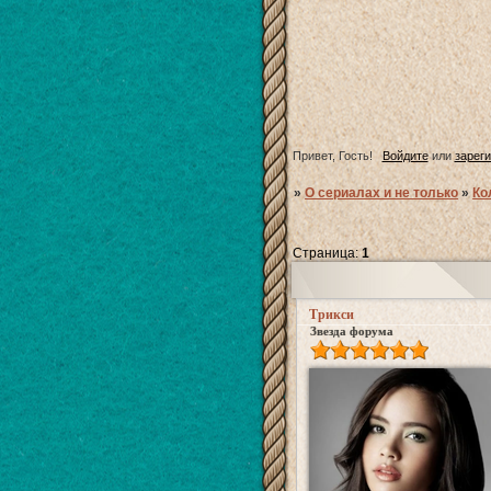
Привет, Гость!
Войдите
или
зарег
»
О сериалах и не только
»
Ко
Страница:
1
Трикси
Звезда форума