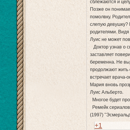
сблежаются и целу
Позже он понимает
помолвку. Родител
слепую девушку? 
родителями. Видя
Луис не может пов
Доктор узнав о св
заставляет повери
беременна. Не вы
продолжают жить с
встречает врача-о
Мария вновь прозр
Луис Альберто.
Многое будет прот
Ремейк сериалов "
(1997) "Эсмеральда
+1