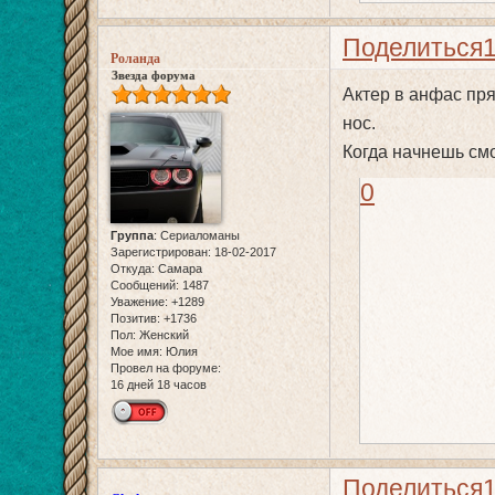
Поделиться
Роланда
Звезда форума
Актер в анфас пря
нос.
Когда начнешь смо
0
Группа
:
Сериаломаны
Зарегистрирован
: 18-02-2017
Откуда:
Самара
Сообщений:
1487
Уважение:
+1289
Позитив:
+1736
Пол:
Женский
Мое имя:
Юлия
Провел на форуме:
16 дней 18 часов
Поделиться