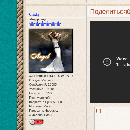
Поделиться
Glazky
Модератор
Зарегистрирован
: 15-08-2010
Откуда:
Москва
Сообщений:
18305
Уважение:
+8040
Позитив:
+9256
Пол:
Женский
Возраст:
41
[1985-01-05]
Мое имя:
Мария
+1
Провел на форуме:
3 месяца 1 день