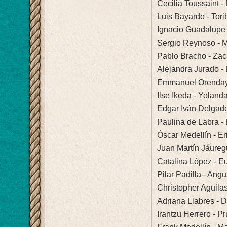
Cecilia Toussaint 
Luis Bayardo - Tori
Ignacio Guadalupe
Sergio Reynoso - Ma
Pablo Bracho - Zac
Alejandra Jurado 
Emmanuel Orenday -
Ilse Ikeda - Yolanda
Edgar Iván Delgad
Paulina de Labra -
Óscar Medellín - 
Juan Martín Jáureg
Catalina López - E
Pilar Padilla - Ang
Christopher Aguilas
Adriana Llabres - 
Irantzu Herrero - 