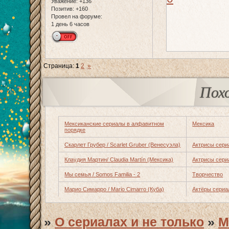
Уважение:
+136
Позитив:
+160
Провел на форуме:
1 день 6 часов
Страница:
1
2
»
Пох
Мексиканские сериалы в алфавитном
Мексика
порядке
Скарлет Грубер / Scarlet Gruber (Венесуэла)
Актрисы сери
Клаудия Мартин/ Claudia Martín (Мексика)
Актрисы сери
Мы семья / Somos Familia - 2
Творчество
Марио Симарро / Mario Cimarro (Куба)
Актёры сериа
»
О сериалах и не только
»
М