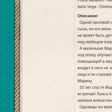
Frank Medellín - Ma
Isela Vega - Domin
Описание:
Одной грозовой н
сына, но его жена
не может быть де
под любящим взоро
А маленькая Мари
под опеку, обучает
помощницей в мед
входит в него не 
лицо и он станови
Марину.
20 лет спустя Мар
встречает Луиса А
человек впечатле
Однажды во время