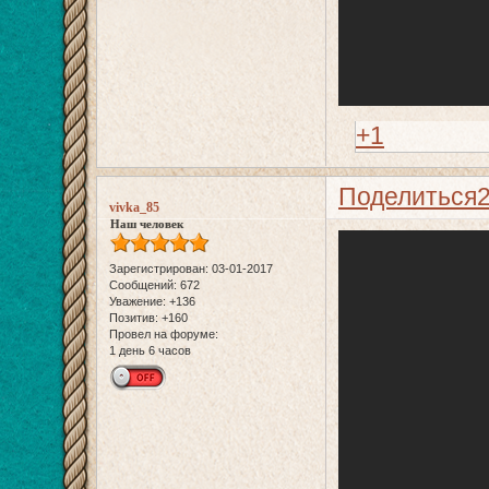
+1
Поделиться
vivka_85
Наш человек
Зарегистрирован
: 03-01-2017
Сообщений:
672
Уважение:
+136
Позитив:
+160
Провел на форуме:
1 день 6 часов