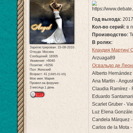
Год выхода:
2017
Кол-во серий:
в п
Производство:
Te
В ролях:
Зарегистрирован
: 15-08-2010
Клаудия Мартин/ C
Откуда:
Москва
Сообщений:
18305
Arzuaga8​9​
Уважение:
+8040
Освальдо де Леон/
Позитив:
+9256
Пол:
Женский
Alberto Hernández 
Возраст:
41
[1985-01-05]
Мое имя:
Мария
Ana Martín - Angust
Провел на форуме:
3 месяца 1 день
Claudia Ramírez - 
Eduardo Santamarin
Scarlet Gruber - V
Luz Elena González
Candela Márquez - 
Carlos de la Mota -