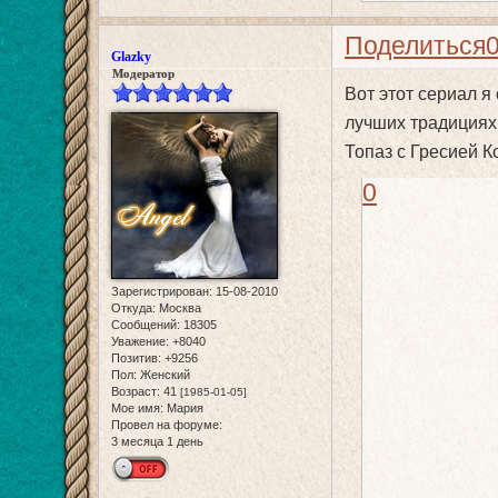
Поделиться
Glazky
Модератор
Вот этот сериал я
лучших традициях 
Топаз с Гресией 
0
Зарегистрирован
: 15-08-2010
Откуда:
Москва
Сообщений:
18305
Уважение:
+8040
Позитив:
+9256
Пол:
Женский
Возраст:
41
[1985-01-05]
Мое имя:
Мария
Провел на форуме:
3 месяца 1 день