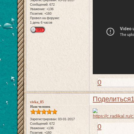
Зарегистрирован
: 03-01-2017
Сообщений:
672
Уважение:
+136
Позитив:
+160
Провел на форуме:
1 день 6 часов
0
Поделиться
vivka_85
Наш человек
Зарегистрирован
: 03-01-2017
Сообщений:
672
0
Уважение:
+136
Позитив:
+160