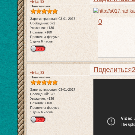
vivka_85
Наш человек
Зарегистрирован
: 03-01-2017
0
Сообщений:
672
Уважение:
+136
Позитив:
+160
Провел на форуме:
1 день 6 часов
Поделиться
vivka_85
Наш человек
Зарегистрирован
: 03-01-2017
Сообщений:
672
Уважение:
+136
Позитив:
+160
Провел на форуме:
1 день 6 часов