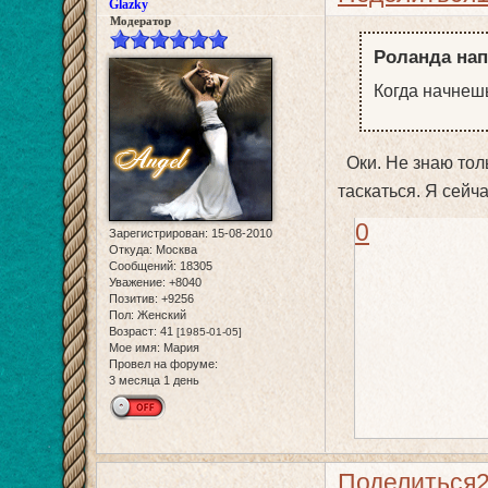
Glazky
Модератор
Роланда нап
Когда начнешь
Оки. Не знаю толь
таскаться. Я сей
0
Зарегистрирован
: 15-08-2010
Откуда:
Москва
Сообщений:
18305
Уважение:
+8040
Позитив:
+9256
Пол:
Женский
Возраст:
41
[1985-01-05]
Мое имя:
Мария
Провел на форуме:
3 месяца 1 день
Поделиться