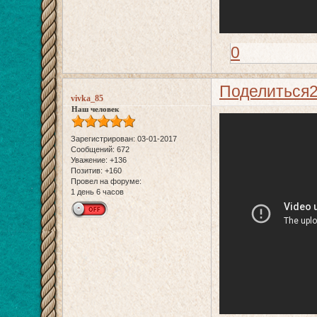
0
Поделиться
vivka_85
Наш человек
Зарегистрирован
: 03-01-2017
Сообщений:
672
Уважение:
+136
Позитив:
+160
Провел на форуме:
1 день 6 часов