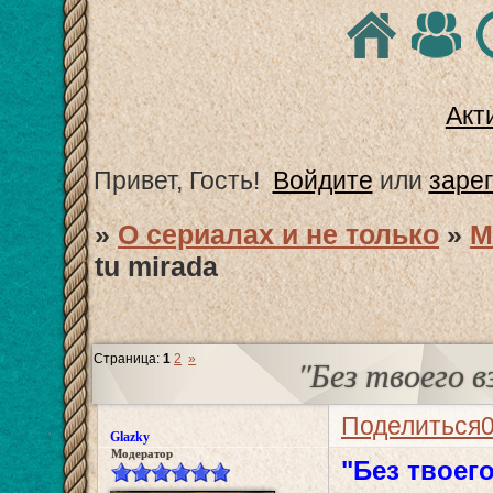
Акт
Привет, Гость!
Войдите
или
заре
»
О сериалах и не только
»
М
tu mirada
Страница:
1
2
»
"Без твоего вз
Поделиться
Glazky
Модератор
"Без твоего