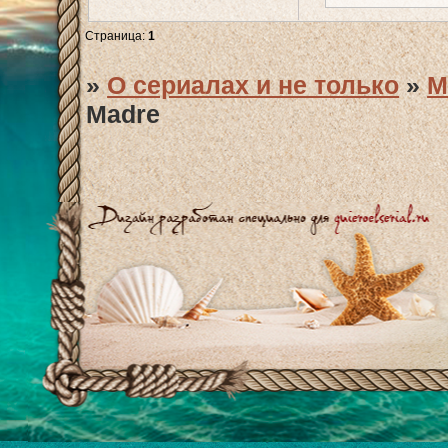
Страница:
1
»
О сериалах и не только
»
М
Madre