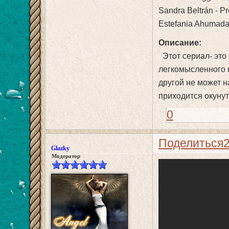
Sandra Beltrán - P
Estefania Ahumada 
Описание:
Этот сериал- это 
легкомысленного к
другой не может н
приходится окуну
0
Поделиться
Glazky
Модератор