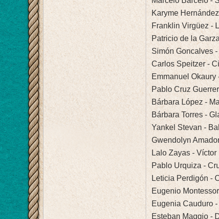
Marcelo Barcelo -
Karyme Hernández 
Franklin Virgüez -
Patricio de la Garz
Simón Goncalves - F
Carlos Speitzer - 
Emmanuel Okaury 
Pablo Cruz Guerrero
Bárbara López - Ma
Bárbara Torres - G
Yankel Stevan - Bal
Gwendolyn Amador 
Lalo Zayas - Víctor
Pablo Urquiza - Cr
Leticia Perdigón -
Eugenio Montessor
Eugenia Cauduro - 
Esteban Maggio - 