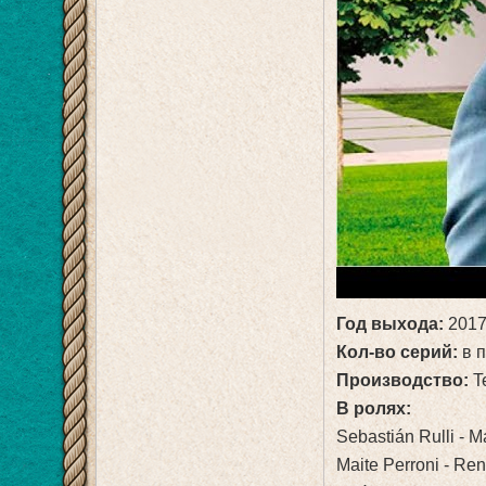
Год выхода:
2017
Кол-во серий:
в п
Производство:
Te
В ролях:
Sebastián Rulli - M
Maite Perroni - R