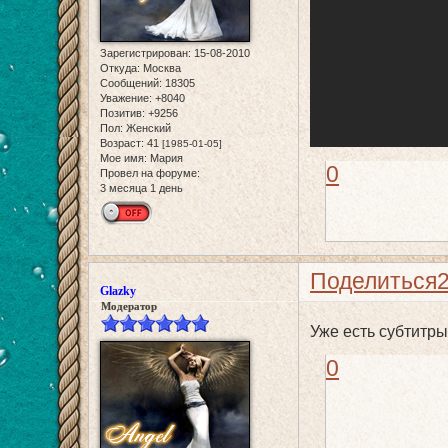
Зарегистрирован
: 15-08-2010
Откуда:
Москва
Сообщений:
18305
Уважение:
+8040
Позитив:
+9256
Пол:
Женский
Возраст:
41
[1985-01-05]
Мое имя:
Мария
0
Провел на форуме:
3 месяца 1 день
Поделиться
Glazky
Модератор
Уже есть субтитры
0