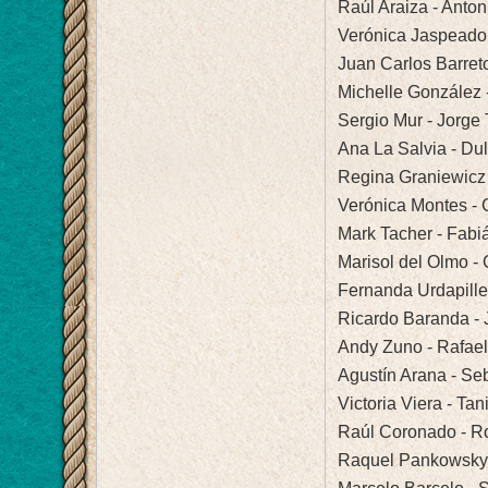
Raúl Araiza - Anton
Verónica Jaspeado 
Juan Carlos Barret
Michelle González 
Sergio Mur - Jorge 
Ana La Salvia - Du
Regina Graniewicz 
Verónica Montes - 
Mark Tacher - Fabiá
Marisol del Olmo - 
Fernanda Urdapilleta
Ricardo Baranda -
Andy Zuno - Rafae
Agustín Arana - Se
Victoria Viera - Ta
Raúl Coronado - R
Raquel Pankowsky -