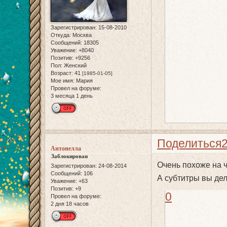
Зарегистрирован
: 15-08-2010
Откуда:
Москва
Сообщений:
18305
Уважение:
+8040
Позитив:
+9256
Пол:
Женский
Возраст:
41
[1985-01-05]
Мое имя:
Мария
Провел на форуме:
3 месяца 1 день
Поделиться
Антонелла
Заблокирован
Очень похоже на ч
Зарегистрирован
: 24-08-2014
Сообщений:
106
А субтитры вы де
Уважение:
+63
Позитив:
+9
0
Провел на форуме:
2 дня 18 часов