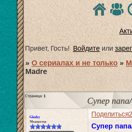
Акт
Привет, Гость!
Войдите
или
заре
»
О сериалах и не только
»
М
Madre
Страница:
1
Супер папа/
Поделиться
Glazky
Модератор
Супер папа/