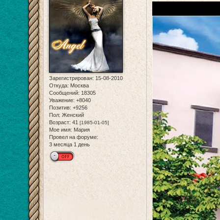
Зарегистрирован
: 15-08-2010
Откуда:
Москва
Сообщений:
18305
Уважение:
+8040
Позитив:
+9256
Пол:
Женский
Возраст:
41
[1985-01-05]
Мое имя:
Мария
Провел на форуме:
3 месяца 1 день