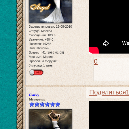
Зарегистрирован
: 15-08-2010
Откуда:
Москва
Сообщений:
18305
Уважение:
+8040
Позитив:
+9256
Пол:
Женский
Возраст:
41
[1985-01-05]
Мое имя:
Мария
0
Провел на форуме:
3 месяца 1 день
Поделиться
Glazky
Модератор