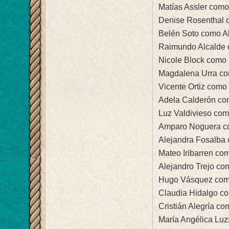
Matías Assler como
Denise Rosenthal c
Belén Soto como Al
Raimundo Alcalde 
Nicole Block como
Magdalena Urra com
Vicente Ortiz como
Adela Calderón co
Luz Valdivieso como
Amparo Noguera co
Alejandra Fosalba 
Mateo Iribarren co
Alejandro Trejo co
Hugo Vásquez como
Claudia Hidalgo c
Cristián Alegría co
María Angélica Luz