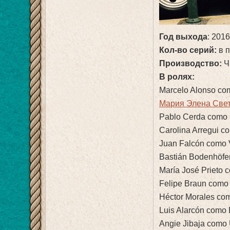
Год выхода
: 201
Кол-во серий:
в п
Производство:
Ч
В ролях:
Marcelo Alonso com
Мария Элена Светт
Рablo Cerda como 
Carolina Arregui c
Juan Falcón como 
Bastián Bodenhöfe
María José Prieto 
Felipe Braun como 
Héctor Morales com
Luis Alarcón como 
Angie Jibaja como 