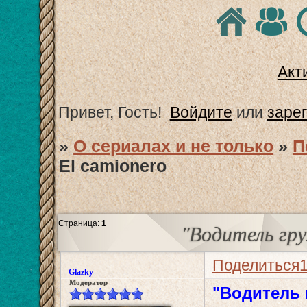
Акт
Привет, Гость!
Войдите
или
заре
»
О сериалах и не только
»
П
El camionero
Страница:
1
"Водитель гру
Поделиться
Glazky
Модератор
"Водитель 