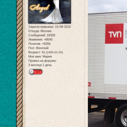
Зарегистрирован
: 15-08-2010
Откуда:
Москва
Сообщений:
18305
Уважение:
+8040
Позитив:
+9256
Пол:
Женский
Возраст:
41
[1985-01-05]
Мое имя:
Мария
Провел на форуме:
3 месяца 1 день