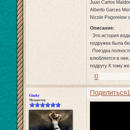
Juan Carlos Maldo
Alberto Garces Mo
Nicole Pogorelow 
Описание:
Это история води
подружка была бе
Поездка полность
влюбляется в нее,
подругу. К тому же
0
Поделиться
Glazky
Модератор