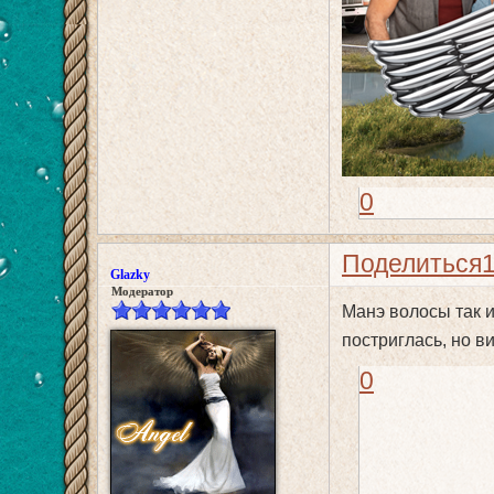
0
Поделиться
Glazky
Модератор
Манэ волосы так и
постриглась, но в
0