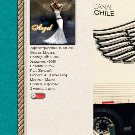
Зарегистрирован
: 15-08-2010
Откуда:
Москва
Сообщений:
18305
Уважение:
+8040
Позитив:
+9256
Пол:
Женский
Возраст:
41
[1985-01-05]
Мое имя:
Мария
Провел на форуме:
3 месяца 1 день