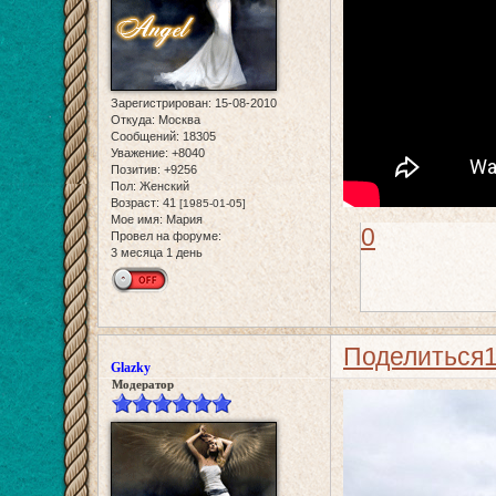
Зарегистрирован
: 15-08-2010
Откуда:
Москва
Сообщений:
18305
Уважение:
+8040
Позитив:
+9256
Пол:
Женский
Возраст:
41
[1985-01-05]
Мое имя:
Мария
0
Провел на форуме:
3 месяца 1 день
Поделиться
Glazky
Модератор