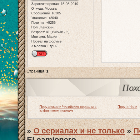
Зарегистрирован
: 15-08-2010
Откуда:
Москва
Сообщений:
18305
Уважение:
+8040
Позитив:
+9256
Пол:
Женский
Возраст:
41
[1985-01-05]
Мое имя:
Мария
Провел на форуме:
3 месяца 1 день
Страница:
1
Пох
Перуанские и Чилийские сериалы в
Перу и Чили
алфавитном порядке
»
О сериалах и не только
»
П
El camionero