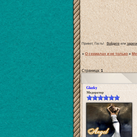
Привет, Гость!
Войдите
или
зарег
»
О сериалах и не только
»
Ме
Страница:
1
Glazky
Модератор