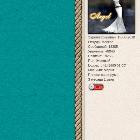
Зарегистрирован
: 15-08-2010
Откуда:
Москва
Сообщений:
18305
Уважение:
+8040
Позитив:
+9256
Пол:
Женский
Возраст:
41
[1985-01-05]
Мое имя:
Мария
Провел на форуме:
3 месяца 1 день