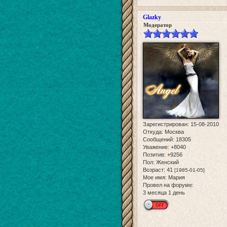
Glazky
Модератор
Зарегистрирован
: 15-08-2010
Откуда:
Москва
Сообщений:
18305
Уважение:
+8040
Позитив:
+9256
Пол:
Женский
Возраст:
41
[1985-01-05]
Мое имя:
Мария
Провел на форуме:
3 месяца 1 день