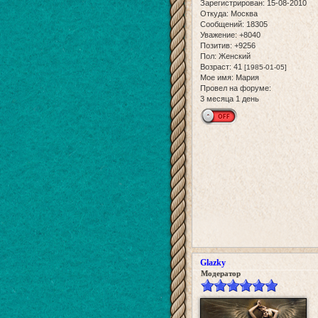
Зарегистрирован
: 15-08-2010
Откуда:
Москва
Сообщений:
18305
Уважение:
+8040
Позитив:
+9256
Пол:
Женский
Возраст:
41
[1985-01-05]
Мое имя:
Мария
Провел на форуме:
3 месяца 1 день
Glazky
Модератор