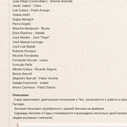
Juan Diego Covarrubias1 - Antonio Andrade
Javier Jattin2 - Cheo
Luis Gatica - Pedro Arango
Violeta Isfel3
Sugey Abrego4
Pierre Angelo
Mauricio Abularach - Bruno
Edsa Ramírez - Natalia
José Montini - José "Pepe"
José Manuel Lechuga
José Luis Badalt
Roberto Romano
Ricardo Fernández
Fernanda Vizzuet - Laura
Gonzalo Peña
Alfredo Gatica - Ricardo Segura
Benny Ibarra5
Alejandro Ibarra5 - Padre Vicente
Natalia Guerrero6 - Isabel
Arturo Carmona - Fidel Chávez
Описание:
Сара заканчивает длительные отношения с Чео, увольняется с работы и реша
Гаспаре.
Антоние посылают разобраться с кражей бензина на фабрике.
Однажды Антонио и Сары сталкиваются и вынуждены несколько дней прове
людми возникает симпатия.
0