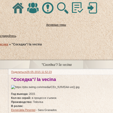
Активные темы
истрируйтесь
.
ксика
»
"Соседка"/ la vecina
"Соседка"/ la vecina
Поделиться
26-05-2015 11:52:23
"Соседка"/ la vecina
Год выхода:
2015
Кол-во серий:
в процессе съемок
Производство:
Televisa
В ролях:
Esmeralda Pimentel
- Sara Granados