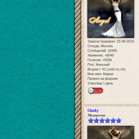
Зарегистрирован
: 15-08-2010
Откуда:
Москва
Сообщений:
18305
Уважение:
+8040
Позитив:
+9256
Пол:
Женский
Возраст:
41
[1985-01-05]
Мое имя:
Мария
Провел на форуме:
3 месяца 1 день
Glazky
Модератор