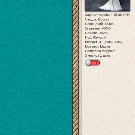
Зарегистрирован
: 15-08-2010
Откуда:
Москва
Сообщений:
18305
Уважение:
+8040
Позитив:
+9256
Пол:
Женский
Возраст:
41
[1985-01-05]
Мое имя:
Мария
Провел на форуме:
3 месяца 1 день