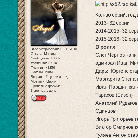
Кол-во серий, год
2013- 32 серии
2014-2015- 32 сер
2015-2016- 32 сер
В ролях:
Зарегистрирован
: 15-08-2010
Откуда:
Москва
Олег Чернов капит
Сообщений:
18305
адмирал Иван Мих
Уважение:
+8040
Позитив:
+9256
Дарья Юргенс ста
Пол:
Женский
Возраст:
41
[1985-01-05]
Маргарита Степан
Мое имя:
Мария
Провел на форуме:
Иван Паршин капи
3 месяца 1 день
Тарасов (Бизон)
Анатолий Рудаков 
Одинцов
Игорь Григорьев 
Виктор Смирнов к
Гуляев Антон ста