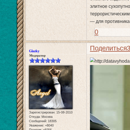
элитное сухопутн
террористическим 
— для противника
0
Поделиться
Glazky
Модератор
Зарегистрирован
: 15-08-2010
Откуда:
Москва
Сообщений:
18305
Уважение:
+8040
Позитив:
+9256