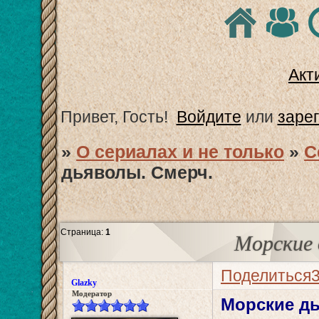
Акт
Привет, Гость!
Войдите
или
заре
»
О сериалах и не только
»
С
дьяволы. Смерч.
Страница:
1
Морские 
Поделиться
Glazky
Модератор
Морские дь