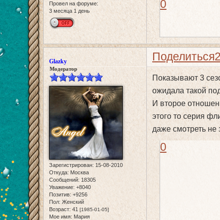
0
Провел на форуме:
3 месяца 1 день
Поделиться
Glazky
Модератор
Показывают 3 сезо
ожидала такой по
И второе отношени
этого то серия фли
даже смотреть не 
0
Зарегистрирован
: 15-08-2010
Откуда:
Москва
Сообщений:
18305
Уважение:
+8040
Позитив:
+9256
Пол:
Женский
Возраст:
41
[1985-01-05]
Мое имя:
Мария