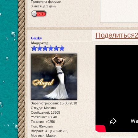
Провел на форуме:
3 месяца 1 день
Поделиться
Glazky
Модератор
Зарегистрирован
: 15-08-2010
Откуда:
Москва
Сообщений:
18305
Уважение:
+8040
Позитив:
+9256
Пол:
Женский
Возраст:
41
[1985-01-05]
Мое имя:
Мария