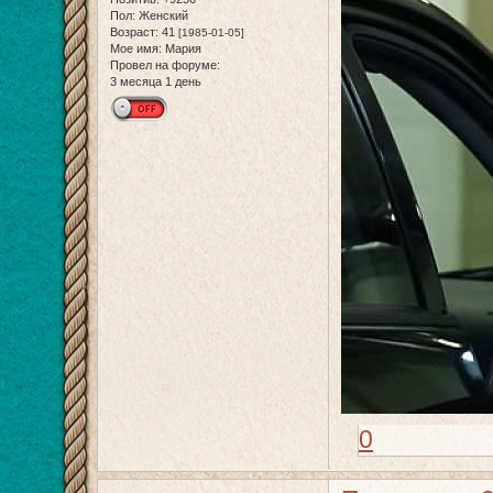
Пол:
Женский
Возраст:
41
[1985-01-05]
Мое имя:
Мария
Провел на форуме:
3 месяца 1 день
0