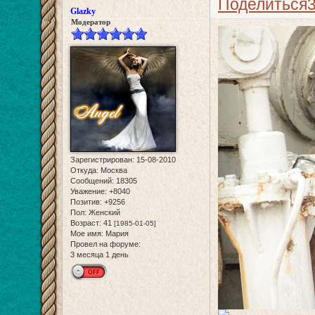
Поделиться
Glazky
Модератор
Зарегистрирован
: 15-08-2010
Откуда:
Москва
Сообщений:
18305
Уважение:
+8040
Позитив:
+9256
Пол:
Женский
Возраст:
41
[1985-01-05]
Мое имя:
Мария
Провел на форуме:
3 месяца 1 день