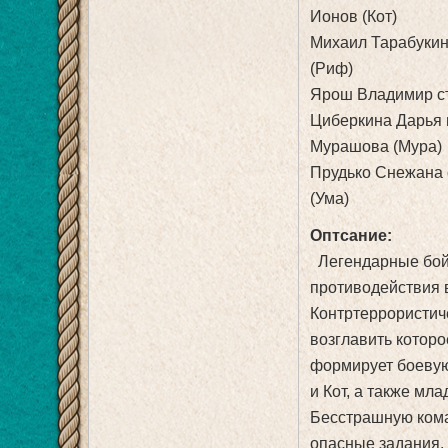
Ионов (Кот)
Михаил Тарабукин
(Риф)
Ярош Владимир ст
Циберкина Дарья 
Мурашова (Мура)
Прудько Снежана
(Ума)
Оптсание:
Легендарные бой
противодействия 
Контртеррористич
возглавить которо
формирует боевую
и Кот, а также м
Бесстрашную кома
опасные задания, 