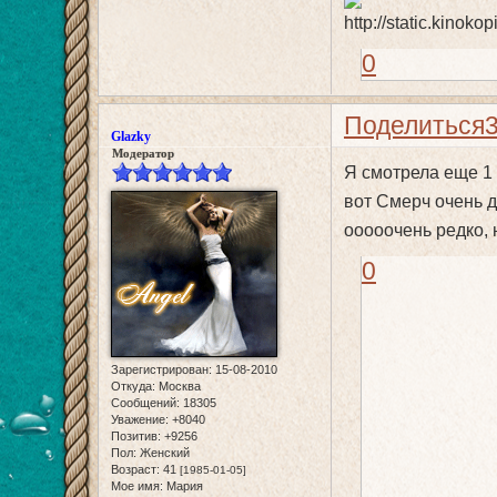
0
Поделиться
Glazky
Модератор
Я смотрела еще 1 
вот Смерч очень д
ооооочень редко, н
0
Зарегистрирован
: 15-08-2010
Откуда:
Москва
Сообщений:
18305
Уважение:
+8040
Позитив:
+9256
Пол:
Женский
Возраст:
41
[1985-01-05]
Мое имя:
Мария