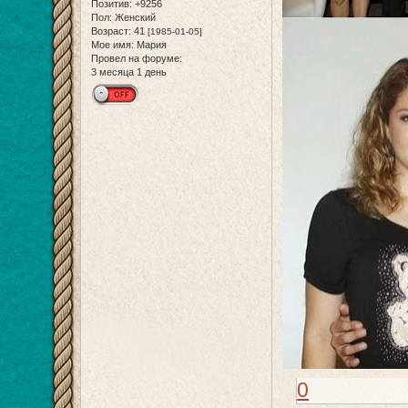
Позитив:
+9256
Пол:
Женский
Возраст:
41
[1985-01-05]
Мое имя:
Мария
Провел на форуме:
3 месяца 1 день
0