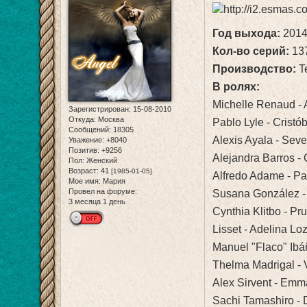
Год выхода:
2014
Кол-во серий:
13
Производство:
Te
В ролях:
Michelle Renaud - 
Зарегистрирован
: 15-08-2010
Откуда:
Москва
Pablo Lyle - Crist
Сообщений:
18305
Alexis Ayala - Sev
Уважение:
+8040
Позитив:
+9256
Alejandra Barros -
Пол:
Женский
Возраст:
41
[1985-01-05]
Alfredo Adame - Pa
Мое имя:
Мария
Провел на форуме:
Susana González -
3 месяца 1 день
Cynthia Klitbo - P
Lisset - Adelina Lo
Manuel "Flaco" Ibá
Thelma Madrigal - 
Alex Sirvent - Em
Sachi Tamashiro - 