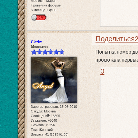
Мое имя:
Мария
Провел на форуме:
3 месяца 1 день
Поделиться
Glazky
Модератор
Попытка номер два
промотала первые 
0
Зарегистрирован
: 15-08-2010
Откуда:
Москва
Сообщений:
18305
Уважение:
+8040
Позитив:
+9256
Пол:
Женский
Возраст:
41
[1985-01-05]