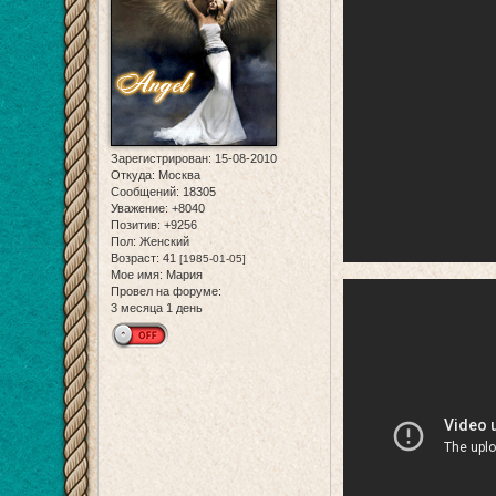
Зарегистрирован
: 15-08-2010
Откуда:
Москва
Сообщений:
18305
Уважение:
+8040
Позитив:
+9256
Пол:
Женский
Возраст:
41
[1985-01-05]
Мое имя:
Мария
Провел на форуме:
3 месяца 1 день