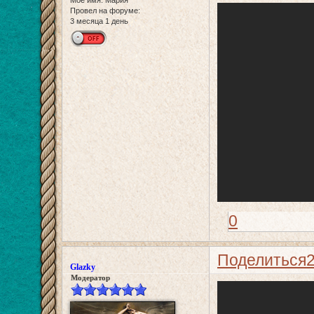
Провел на форуме:
3 месяца 1 день
0
Поделиться
Glazky
Модератор