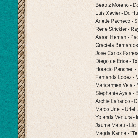
Beatriz Moreno - D
Luis Xavier - Dr. 
Arlette Pacheco - 
René Strickler - R
Aaron Hernán - Pad
Graciela Bernardos
Jose Carlos Farrer
Diego de Erice - T
Horacio Pancheri - 
Fernanda López - M
Maricarmen Vela - 
Stephanie Ayala - 
Archie Lafranco - D
Marco Uriel - Uriel
Yolanda Ventura - 
Jauma Mateu - Lic. 
Magda Karina - "Te