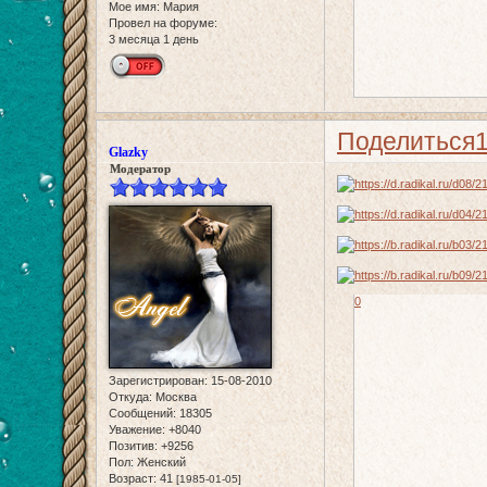
Мое имя:
Мария
Провел на форуме:
3 месяца 1 день
Поделиться
Glazky
Модератор
0
Зарегистрирован
: 15-08-2010
Откуда:
Москва
Сообщений:
18305
Уважение:
+8040
Позитив:
+9256
Пол:
Женский
Возраст:
41
[1985-01-05]