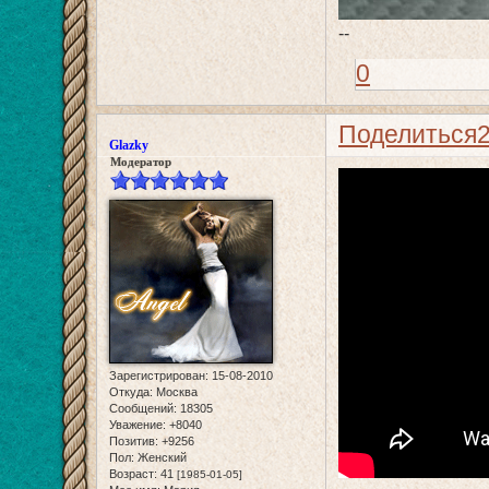
--
0
Поделиться
Glazky
Модератор
Зарегистрирован
: 15-08-2010
Откуда:
Москва
Сообщений:
18305
Уважение:
+8040
Позитив:
+9256
Пол:
Женский
Возраст:
41
[1985-01-05]