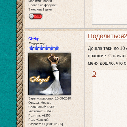
Мое имя:
Мария
Провел на форуме:
3 месяца 1 день
Поделиться
Glazky
Модератор
Дошла таки до 10 
похожие. С началы
меня дошло, что о
0
Зарегистрирован
: 15-08-2010
Откуда:
Москва
Сообщений:
18305
Уважение:
+8040
Позитив:
+9256
Пол:
Женский
Возраст:
41
[1985-01-05]