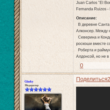
Juan Carlos "El B
Fernanda Ruizos - 
Описание:
В деревне Санта 
Алконсер. Между н
Северина и Конде
роскоши вместе с
Роберта и раймун
Алдонсой, но не в
0
Поделиться
Glazky
Модератор