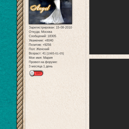
Зарегистрирован
: 15-08-2010
Откуда:
Москва
Сообщений:
18305
Уважение:
+8040
Позитив:
+9256
Пол:
Женский
Возраст:
41
[1985-01-05]
Мое имя:
Мария
Провел на форуме:
3 месяца 1 день