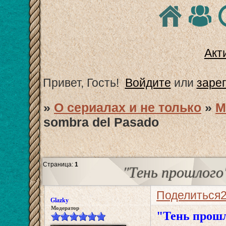
Акт
Привет, Гость!
Войдите
или
заре
»
О сериалах и не только
»
М
sombra del Pasado
Страница:
1
"Тень прошлого"
Поделиться
Glazky
Модератор
"Тень прошл