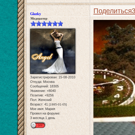
Поделиться
Glazky
Модератор
Зарегистрирован
: 15-08-2010
Откуда:
Москва
Сообщений:
18305
Уважение:
+8040
Позитив:
+9256
Пол:
Женский
Возраст:
41
[1985-01-05]
Мое имя:
Мария
Провел на форуме:
3 месяца 1 день