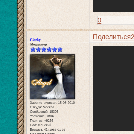
0
Поделиться
Glazky
Модератор
Зарегистрирован
: 15-08-2010
Откуда:
Москва
Сообщений:
18305
Уважение:
+8040
Позитив:
+9256
Пол:
Женский
Возраст:
41
[1985-01-05]
Мое имя:
Мария