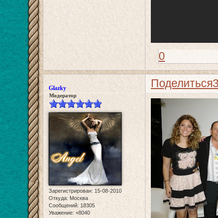
0
Поделиться
Glazky
Модератор
Зарегистрирован
: 15-08-2010
Откуда:
Москва
Сообщений:
18305
Уважение:
+8040