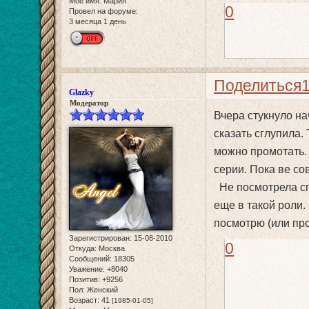
Мое имя:
Мария
0
Провел на форуме:
3 месяца 1 день
Поделиться
Glazky
Модератор
Вчера стукнуло на
сказать сглупила.
можно промотать. 
серии. Пока ве со
Не посмотрела спи
еще в такой роли.
посмотрю (или про
Зарегистрирован
: 15-08-2010
0
Откуда:
Москва
Сообщений:
18305
Уважение:
+8040
Позитив:
+9256
Пол:
Женский
Возраст:
41
[1985-01-05]