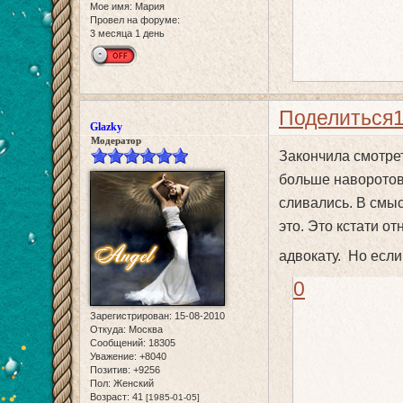
Мое имя:
Мария
Провел на форуме:
3 месяца 1 день
Поделиться
Glazky
Модератор
Закончила смотрет
больше наворотов,
сливались. В смы
это. Это кстати от
адвокату. Но если
0
Зарегистрирован
: 15-08-2010
Откуда:
Москва
Сообщений:
18305
Уважение:
+8040
Позитив:
+9256
Пол:
Женский
Возраст:
41
[1985-01-05]