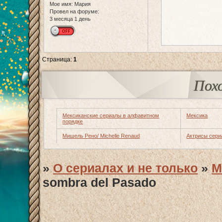
Мое имя:
Мария
Провел на форуме:
3 месяца 1 день
Страница:
1
Пох
Мексиканские сериалы в алфавитном
Мексика
порядке
Мишель Рено/ Michelle Renaud
Актрисы сери
»
О сериалах и не только
»
М
sombra del Pasado