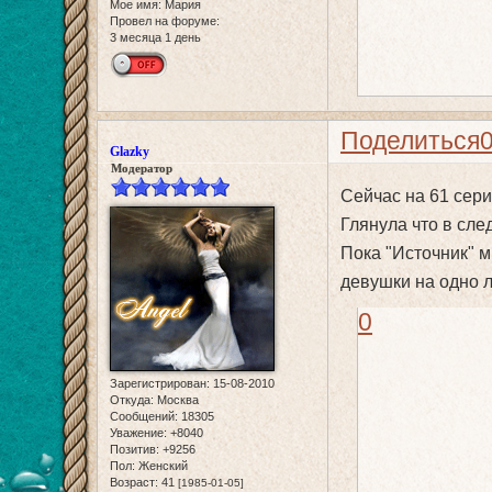
Мое имя:
Мария
Провел на форуме:
3 месяца 1 день
Поделиться
Glazky
Модератор
Сейчас на 61 сер
Глянула что в сле
Пока "Источник" 
девушки на одно л
0
Зарегистрирован
: 15-08-2010
Откуда:
Москва
Сообщений:
18305
Уважение:
+8040
Позитив:
+9256
Пол:
Женский
Возраст:
41
[1985-01-05]